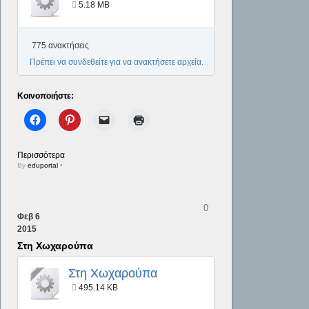
δώδεκα μήνες
5.18 MB
775 ανακτήσεις
Πρέπει να συνδεθείτε για να ανακτήσετε αρχεία.
Κοινοποιήστε:
Περισσότερα
By
eduportal
•
0
Φεβ
6
2015
Στη Χωχαρούπα
Στη Χωχαρούπα
495.14 KB