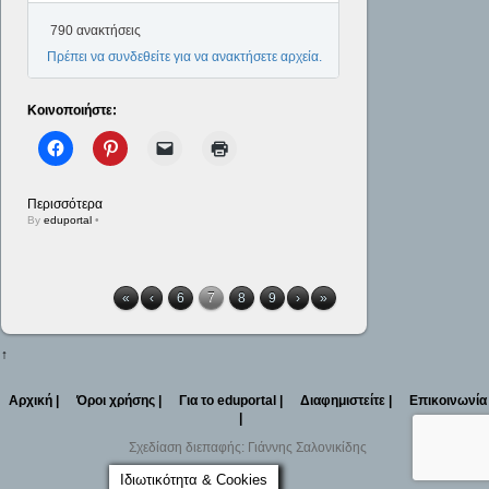
790 ανακτήσεις
Πρέπει να συνδεθείτε για να ανακτήσετε αρχεία.
Κοινοποιήστε:
Περισσότερα
By
eduportal
•
«
‹
6
7
8
9
›
»
↑
Αρχική |
Όροι χρήσης |
Για το eduportal |
Διαφημιστείτε |
Επικοινωνία
|
Σχεδίαση διεπαφής: Γιάννης Σαλονικίδης
Ιδιωτικότητα & Cookies