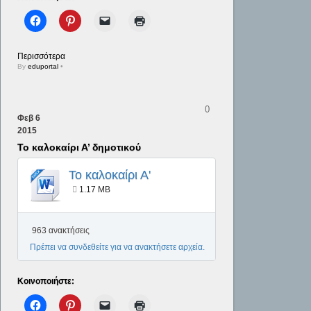
Περισσότερα
By
eduportal
•
0
Φεβ
6
2015
Το καλοκαίρι Α’ δημοτικού
Το καλοκαίρι Α'
δημοτικού
1.17 MB
963 ανακτήσεις
Πρέπει να συνδεθείτε για να ανακτήσετε αρχεία.
Κοινοποιήστε: