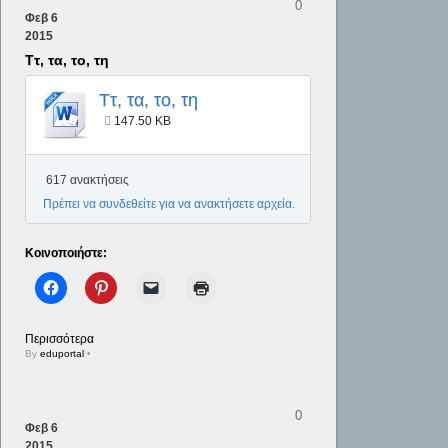
0
Φεβ
6
2015
Ττ, τα, το, τη
Ττ, τα, το, τη
147.50 KB
617 ανακτήσεις
Πρέπει να συνδεθείτε για να ανακτήσετε αρχεία.
Κοινοποιήστε:
Περισσότερα
By
eduportal
•
0
Φεβ
6
2015