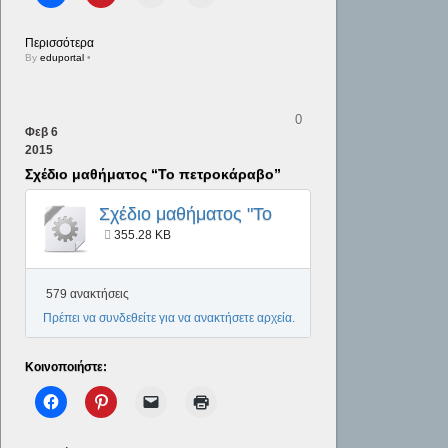
Περισσότερα
By
eduportal
•
0
Φεβ
6
2015
Σχέδιο μαθήματος “Το πετροκάραβο”
Σχέδιο μαθήματος "Το
πετροκάραβο"
355.28 KB
579 ανακτήσεις
Πρέπει να συνδεθείτε για να ανακτήσετε αρχεία.
Κοινοποιήστε: