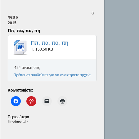
0
Φεβ
6
2015
Ππ, πα, πο, πη
Ππ, πα, πο, πη
150.50 KB
424 ανακτήσεις
Πρέπει να συνδεθείτε για να ανακτήσετε αρχεία.
Κοινοποιήστε:
Περισσότερα
By
eduportal
•