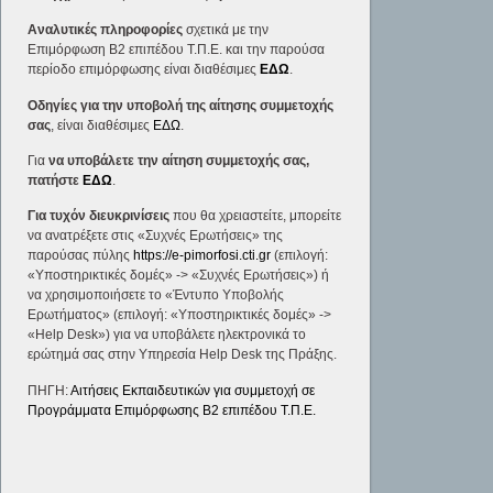
Αναλυτικές πληροφορίες
σχετικά με την
Επιμόρφωση Β2 επιπέδου Τ.Π.Ε. και την παρούσα
περίοδο επιμόρφωσης είναι διαθέσιμες
ΕΔΩ
.
Οδηγίες για την υποβολή της αίτησης συμμετοχής
σας
, είναι διαθέσιμες
ΕΔΩ
.
Για
να υποβάλετε την αίτηση συμμετοχής σας,
πατήστε
ΕΔΩ
.
Για τυχόν διευκρινίσεις
που θα χρειαστείτε, μπορείτε
να ανατρέξετε στις «Συχνές Ερωτήσεις» της
παρούσας πύλης
https://e-pimorfosi.cti.gr
(επιλογή:
«Υποστηρικτικές δομές» -> «Συχνές Ερωτήσεις») ή
να χρησιμοποιήσετε το «Έντυπο Υποβολής
Ερωτήματος» (επιλογή: «Υποστηρικτικές δομές» ->
«Help Desk») για να υποβάλετε ηλεκτρονικά το
ερώτημά σας στην Υπηρεσία Help Desk της Πράξης.
ΠΗΓΗ:
Αιτήσεις Εκπαιδευτικών για συμμετοχή σε
Προγράμματα Επιμόρφωσης Β2 επιπέδου Τ.Π.Ε.