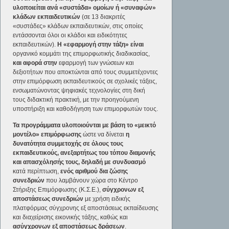
υλοποιείται ανά «συστάδα» ομοίων ή «συναφών»
κλάδων εκπαιδευτικών
(σε 13 διακριτές
«συστάδες» κλάδων εκπαιδευτικών, στις οποίες
εντάσσονται όλοι οι κλάδοι και ειδικότητες
εκπαιδευτικών).
Η «εφαρμογή στην τάξη»
είναι
οργανικό κομμάτι της επιμορφωτικής διαδικασίας,
και αφορά στην
εφαρμογή των γνώσεων και
δεξιοτήτων που αποκτώνται από τους συμμετέχοντες
στην επιμόρφωση εκπαιδευτικούς σε σχολικές τάξεις,
ενσωματώνοντας ψηφιακές τεχνολογίες στη δική
τους διδακτική πρακτική, με την προηγούμενη
υποστήριξη και καθοδήγηση των επιμορφωτών τους.
Τα προγράμματα υλοποιούνται με βάση το «μεικτό
μοντέλο» επιμόρφωσης
ώστε να δίνεται
η
δυνατότητα συμμετοχής σε όλους τους
εκπαιδευτικούς, ανεξαρτήτως του τόπου διαμονής
και απασχόλησής τους, δηλαδή με συνδυασμό
κατά περίπτωση,
ενός αριθμού δια ζώσης
συνεδριών
που λαμβάνουν χώρα στο Κέντρο
Στήριξης Επιμόρφωσης (Κ.Σ.Ε.),
σύγχρονων εξ
αποστάσεως συνεδριών
με χρήση ειδικής
πλατφόρμας σύγχρονης εξ αποστάσεως εκπαίδευσης
και διαχείρισης εικονικής τάξης, καθώς και
ασύγχρονων εξ αποστάσεως δράσεων
.