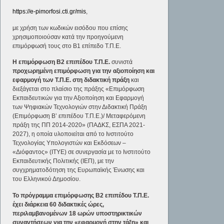
https://e-pimorfosi.cti.gr/mis
,
με χρήση των κωδικών εισόδου που επίσης
χρησιμοποιούσαν κατά την προηγούμενη
επιμόρφωσή τους στο Β1 επίπεδο Τ.Π.Ε.
Η επιμόρφωση Β2 επιπέδου Τ.Π.Ε.
συνιστά
προχωρημένη επιμόρφωση για την αξιοποίηση και
εφαρμογή των Τ.Π.Ε. στη διδακτική πράξη
και
διεξάγεται στο πλαίσιο της πράξης «Επιμόρφωση
Εκπαιδευτικών για την Αξιοποίηση και Εφαρμογή
των Ψηφιακών Τεχνολογιών στην Διδακτική Πράξη
(Επιμόρφωση Β’ επιπέδου Τ.Π.Ε.)/ Μεταφερόμενη
πράξη της ΠΠ 2014-2020» (ΠΑΔΚΣ, ΕΣΠΑ 2021-
2027), η οποία υλοποιείται από το Ινστιτούτο
Τεχνολογίας Υπολογιστών και Εκδόσεων –
«Διόφαντος» (ΙΤΥΕ) σε συνεργασία με το Ινστιτούτο
Εκπαιδευτικής Πολιτικής (ΙΕΠ), με την
συγχρηματοδότηση της Ευρωπαϊκής Ένωσης και
του Ελληνικού Δημοσίου.
Το πρόγραμμα επιμόρφωσης Β2 επιπέδου Τ.Π.Ε.
έχει διάρκεια 60 διδακτικές ώρες,
περιλαμβανομένων 18 ωρών υποστηρικτικών
συναντήσεων για την «εφαρμογή στην τάξη» και