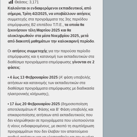
Θεάσεις:
3,171
Καλούνται οι ενδιαφερόμενοι εκπαιδευτικοί, από
σήμερα, Τρίτη 4/2/2025, να υποβάλλουν αιτήσεις
συμμετοχής στα προγράμματα της 3ης περιόδου
επιμόρφωσης Β2 επιπέδου Τ.Π.Ε.,
τα οποία θα
ξεκινήσουν τέλη Μαρτίου 2025 και θα
ολοκληρωθούν στα μέσα Νοεμβρίου 2025, μετά
από διακοπή μαθημάτων την καλοκαιρινή περίοδο
.
Οι
αιτήσεις συμμετοχής
για την παρούσα περίοδο
επιμόρφωσης και η κατανομή των εκπαιδευτικών στα
διαθέσιμα προγράμματα επιμόρφωσης
γίνονται σε 2
φάσεις
:
•
4 έως 13 Φεβρουαρίου 2025
(Α’ φάση υποβολής
αιτήσεων και κατανομής των εκπαιδευτικών στα
διαθέσιμα προγράμματα επιμόρφωσης με διαδικασία
ηλεκτρονικής κλήρωσης),
•
17 έως 20 Φεβρουαρίου 2025
(δημοσιοποίηση
αποτελεσμάτων Α’ Φάσης και Β’ Φάση υποβολής και
επικαιροποίησης αιτήσεων από εκπαιδευτικούς που
δεν κληρώθηκαν σε προγράμματα που υλοποιούνται
ή νέους ενδιαφερομένους, με σκοπό τη συμπλήρωση
προγραμμάτων που δεν έλαβαν τον απαιτούμενο
αριθμό αιτήσεων για να υλοποιηθούν και την εν γένει