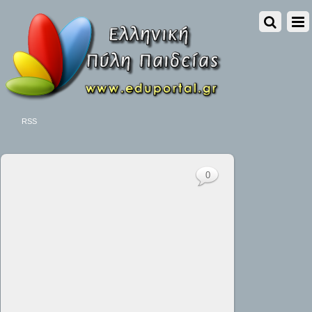
RSS
0