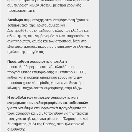
συμπλήρωση κενών θέσεων, με σειρά χρονικής
προτεραιότητας).
Δικαίωμα συμμετοχής στην επιμόρφωση
έχουν οι
εκπαιδευτικοί της Πρωτοβάθμιας και
Δευτεροβάθμιας εκπαίδευσης όλων των κλάδων και
ειδικοτήτων, περιλαμβανομένων των υπηρετούντων
αναπληρωτών, καθώς και των αποσπασμένων στο
εξωτερικό εκπαιδευτικών που υπηρετούν σε ελληνικά
σχολεία της ομογένειας.
Προϋπόθεση συμμετοχής
αποτελεί η
παρακολούθηση και επιτυχής ολοκλήρωση
προγράμματος επιμόρφωσης Β1 επιπέδου Τ.Π.Ε.,
καθώς και η άσκηση διδακτικού έργου κατά την
παρούσα χρονική περίοδο, για να είναι δυνατή η
κάλυψη υποχρεώσεων «εφαρμογής στην τάξη».
Η υποβολή των αιτήσεων συμμετοχής και η
ενημέρωση των ενδιαφερομένων εκπαιδευτικών
για τα διαθέσιμα επιμορφωτικά προγράμματα
που
τους αφορούν και θα υλοποιηθούν για την περιοχή
τους γίνεται ηλεκτρονικά μέσω του Πληροφοριακού
Συστήματος (MIS) της Πράξης, στην ηλεκτρονική
διεύθυνση: