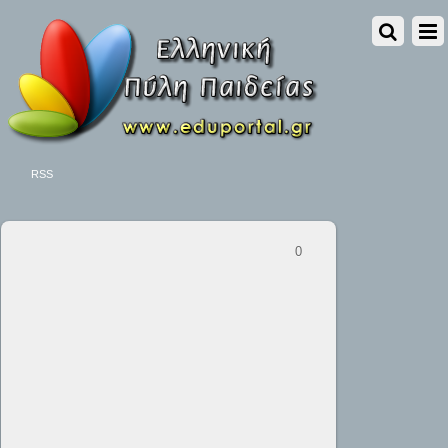
RSS
0