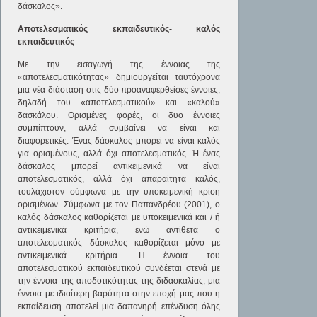
δάσκαλος».
Αποτελεσματικός εκπαιδευτικός- καλός
εκπαιδευτικός
Με την εισαγωγή της έννοιας της
«αποτελεσματικότητας» δημιουργείται ταυτόχρονα
μια νέα διάσταση στις δύο προαναφερθείσες έννοιες,
δηλαδή του «αποτελεσματικού» και «καλού»
δασκάλου. Ορισμένες φορές, οι δυο έννοιες
συμπίπτουν, αλλά συμβαίνει να είναι και
διαφορετικές. Ένας δάσκαλος μπορεί να είναι καλός
για ορισμένους, αλλά όχι αποτελεσματικός. Ή ένας
δάσκαλος μπορεί αντικειμενικά να είναι
αποτελεσματικός, αλλά όχι απαραίτητα καλός,
τουλάχιστον σύμφωνα με την υποκειμενική κρίση
ορισμένων. Σύμφωνα με τον Παπανδρέου (2001), ο
καλός δάσκαλος καθορίζεται με υποκειμενικά και / ή
αντικειμενικά κριτήρια, ενώ αντίθετα ο
αποτελεσματικός δάσκαλος καθορίζεται μόνο με
αντικειμενικά κριτήρια. Η έννοια του
αποτελεσματικού εκπαιδευτικού συνδέεται στενά με
την έννοια της αποδοτικότητας της διδασκαλίας, μια
έννοια με ιδιαίτερη βαρύτητα στην εποχή μας που η
εκπαίδευση αποτελεί μια δαπανηρή επένδυση όλης