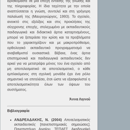
Βρισκόμαστε σε μια εποχή έντασης της γνώσης και
της πληροφορίας. Η ίδια ταχύτητα με την οποία
αναπτύσσεται η γνώση, συντελεί και στη γρήγορη
παλαίωσή της (Μαυρογιώργος, 1993). Το σχολείο,
ανοικτό στις εξελίξεις και στις προκλήσεις της
σύγχρονης εποχής, στελεχωμένο με εκπαιδευτικούς
παιδαγωγικά και διδακτικά άρτια καταρτισμένους,
μπορεί να ξεπεράσει την κρίση και τα προβλήματα
που το χαρακτηρίζουν και με μακροπρόθεσμο,
ορθολογικό εκπαιδευτικό προγραμματισμό να
αναβαθμιστεί ουσιαστικά. Βέβαια, ένας άρτια
επιστημονικά και παιδαγωγικά εκπαιδευτικός δεν
αρκεί για να μετατρέψει μόνος του ένα σχολείο από
μη αποτελεσματικό σε αποτελεσματικό, ο κάθε
εμπλεκόμενος στη σχολική μονάδα έχει ένα ρόλο
σημαντικό να επιτελέσει, έτσι ώστε να εξασφαλιστεί η
αποτελεσματικότητα όλων των όψεων του
συστήματος.
Άννα Λιγνού
Βιβλιογραφία
ΑΝΔΡΕΑΔΑΚΗΣ, Ν. (2004)
Αποτελεσματικός
εκπαιδευτικός
[πανεπιστημιακές σημειώσεις].
Πανεπιστήμιο Αιγαίου, ΤΕΠΑΕΣ, Ακαδημαϊκό