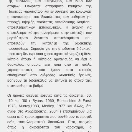
της κοινωνίας, των οικογενειών, των ίδιων των
ατόμων. Θεωρείται απαράβατο καθήκον της
Πολιτείας -πρωτίστως- και εν συνεχεία της κοινωνίας
η ικανοποίηση του δικαιώματος των μαθητών για
παροχή υψηλής ποιότητας εκπαίδευσης διαμέσου
αποτελεσματικών εκπαιδευτικών. Η ανάγκη για
αποτελεσματικότητα αναφέρεται στην επίτευξη των
μεγαλύτερων δυνατών αποτελεσμάτων που
αποτελούν την κατάληξη της διδακτικής
προσπάθειας. Σημασία για την αποδοτική διδακτική
πρακτική δεν έχει ποια χαρακτηριστικά νομίζει ή θέλει
κάποιο άτομο ή κάποιος οργανισμός να έχει ο
δάσκαλος, σημασία έχει ποια από τα πολλά
χαρακτηριστικά, που έχουν κατά καιρούς
επισημανθεί από διάφορες διδακτικές έρευνες,
βοηθούν τη διδασκαλία να επιτύχει το στόχο της,
στον επιθυμητό βαθμό.
Οι πρώτες διεθνείς έρευνες κατά τις δεκαετίες ΄60,
΄70 και ΄80 ( Ryans, 1960, Rosenshine & Furst,
1973, Murrey,1983, Medley, 1977 και άλλες, όπ.
αναφ στο Ανδρεαδάκης, 2004 ) επισημαίνουν μια
σειρά από χαρακτηριστικά που συνθέτουν το προφίλ
ενός αποτελεσματικού δασκάλου. Έτσι, στοιχεία
όπως η ακεραιότητα του χαρακτήρα, ο