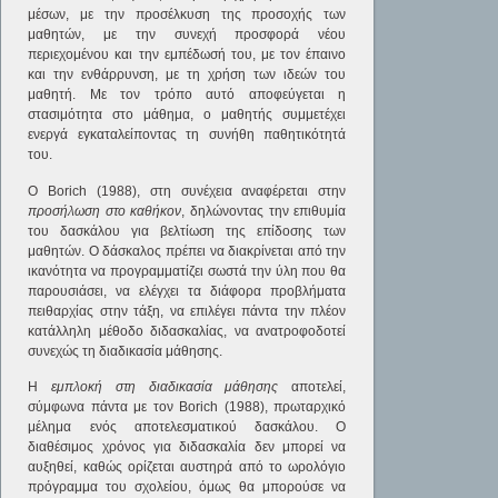
μέσων, με την προσέλκυση της προσοχής των
μαθητών, με την συνεχή προσφορά νέου
περιεχομένου και την εμπέδωσή του, με τον έπαινο
και την ενθάρρυνση, με τη χρήση των ιδεών του
μαθητή. Με τον τρόπο αυτό αποφεύγεται η
στασιμότητα στο μάθημα, ο μαθητής συμμετέχει
ενεργά εγκαταλείποντας τη συνήθη παθητικότητά
του.
Ο Borich (1988), στη συνέχεια αναφέρεται στην
προσήλωση στο καθήκον
, δηλώνοντας την επιθυμία
του δασκάλου για βελτίωση της επίδοσης των
μαθητών. Ο δάσκαλος πρέπει να διακρίνεται από την
ικανότητα να προγραμματίζει σωστά την ύλη που θα
παρουσιάσει, να ελέγχει τα διάφορα προβλήματα
πειθαρχίας στην τάξη, να επιλέγει πάντα την πλέον
κατάλληλη μέθοδο διδασκαλίας, να ανατροφοδοτεί
συνεχώς τη διαδικασία μάθησης.
Η
εμπλοκή στη διαδικασία μάθησης
αποτελεί,
σύμφωνα πάντα με τον Borich (1988), πρωταρχικό
μέλημα ενός αποτελεσματικού δασκάλου. Ο
διαθέσιμος χρόνος για διδασκαλία δεν μπορεί να
αυξηθεί, καθώς ορίζεται αυστηρά από το ωρολόγιο
πρόγραμμα του σχολείου, όμως θα μπορούσε να