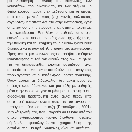
μια δαπανηρή επένδυση της κοινωνίας, των
κοινοτήτων, των οικογενειών, και των ατόμων. Το
ψηλό κόστος παροχής εκπαίδευσης και οι πιέσεις
από τους εμπλεκόμενους (π.χ. γονείς, πολιτικούς,
εργοδότες) για αποτελέσματα στην εκπαίδευση, έγινε
αιτία εστίασης της προσοχής σε θέματα ποιότητας
της εκπαίδευσης. Επιπλέον, οι μαθητές, οι οποίοι
επενδύουν τα πιο σημαντικά χρόνια της ζωής τους–
την παιδική και την εφηβική τους ηλικία– έχουν κάθε
δικαίωμα να τύχουν υψηλής ποιότητας εκπαίδευσης.
Προς τούτο, μια κοινωνία έχει απαράβατο καθήκον
ικανοποίησης αυτού του δικαιώματος των μαθητών.
Για να δημιουργηθεί ποιοτική εκπαίδευση είναι
απαραίτητο να εγκατασταθούν οι αναγκαίες
προδιαγραφές και οι κατάλληλες μορφές πρακτικής.
Όσον αφορά τη διδασκαλία, δεν αρκεί μόνο να
υπάρχει ένας δάσκαλος και μια τάξη με μαθητές,
μέσα στην οποία να γίνεται μάθημα. Η ποιότητα στη
διδασκαλία προϋποθέτει αυτό, αλλά, πέραν από
αυτό, το ζητούμενο είναι η ποιότητα του έργου που
παράγεται μέσα σε μια τάξη (Παπανδρέου, 2001).
Μερικά ερωτήματα, που μπορούν να τεθούν από τον
όποιο ενδιαφερόμενο (γονιό, διευθυντή, σχολικό
σύμβουλο, φορολογούμενο χρηματοδότη της
εκπαίδευσης, μαθητή, δάσκαλο), είναι και αυτά που