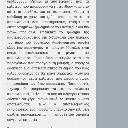
ακολουθούν: Μήπως τα αποτελέσματα είναι τα
καλύτερα που μπορούσαν να επιτευχθούν κάτω από
αυτές τις συνθήκες και τις περιστάσεις; Μήπως η
επένδυση σε χρόνο και χρήμα ανταποκρίνεται στα
αποτελέσματα που παρατηρούνται; Ενόψει των
δικαιολογημένων ερωτημάτων που αναφέρθηκαν πιο
πάνω, προβάλλει επιτακτικά το ερώτημα της
αποτελεσματικότητας στη διδασκαλία από πλευράς
του ίδιου του δασκάλου. Λαμβανομένων υπόψη
όλων των παραγόντων, ο παράγων δάσκαλος είναι
όντως αποτελεσματικός στο μέγιστο του
αποτελέσματος; Τηρουμένων σταθερών όλων των
παραγόντων που προάγουν τη μάθηση, ο παράγων
δάσκαλος είναι αποτελεσματικός σε σημείο που ένας
άλλος δάσκαλος δε θα έκανε σημαντικά καλύτερη
δουλειά—να φέρει καλύτερα αποτελέσματα χωρίς
τροποποίηση των ίδιων παραμέτρων; Ποιες μορφές
τεχνικής θα μπορούσαν να φέρουν καλύτερα
αποτελέσματα; Τι είναι αυτό που θα οδηγήσει κάποιο
δάσκαλο να φέρει, αντικειμενικά, τα μέγιστα δυνατά
αποτελέσματα; Τελικά, ο αποτελεσματικός
εκπαιδευτικός είναι πρόσωπο υπαρκτό στην ελληνική
σχολική πραγματικότητα ή η ύπαρξή του φαντάζει
σύγχρονη ρητορεία;