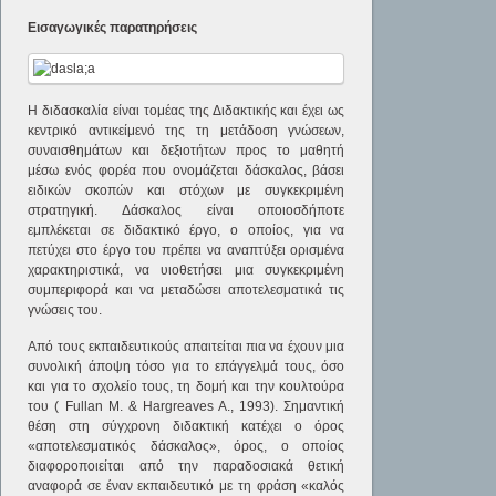
Εισαγωγικές παρατηρήσεις
Η διδασκαλία είναι τομέας της Διδακτικής και έχει ως
κεντρικό αντικείμενό της τη μετάδοση γνώσεων,
συναισθημάτων και δεξιοτήτων προς το μαθητή
μέσω ενός φορέα που ονομάζεται δάσκαλος, βάσει
ειδικών σκοπών και στόχων με συγκεκριμένη
στρατηγική. Δάσκαλος είναι οποιοσδήποτε
εμπλέκεται σε διδακτικό έργο, ο οποίος, για να
πετύχει στο έργο του πρέπει να αναπτύξει ορισμένα
χαρακτηριστικά, να υιοθετήσει μια συγκεκριμένη
συμπεριφορά και να μεταδώσει αποτελεσματικά τις
γνώσεις του.
Από τους εκπαιδευτικούς απαιτείται πια να έχουν μια
συνολική άποψη τόσο για το επάγγελμά τους, όσο
και για το σχολείο τους, τη δομή και την κουλτούρα
του ( Fullan M. & Hargreaves A., 1993). Σημαντική
θέση στη σύγχρονη διδακτική κατέχει ο όρος
«αποτελεσματικός δάσκαλος», όρος, ο οποίος
διαφοροποιείται από την παραδοσιακά θετική
αναφορά σε έναν εκπαιδευτικό με τη φράση «καλός