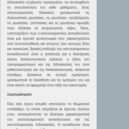
διδασκαλία ευχάριστη προκειμένου να αντιληφθούν
τη σπουδαιότητα του κάθε μαθήματος. Ένας
αποτελεσματικός δάσκαλος χρησιμοποιεί τις
διαγνωστικές ερωτήσεις, τις ερωτήσεις- προβλήματα,
τις
ερωτήσεις- επιπτώσεις
και τις
ερωτήσεις–αμοιβές
όταν διδάσκει σε ανομοιογενείς τάξεις. Τέλος,
υποστηρίζουν πως ο αποτελεσματικός εκπαιδευτικός
είναι μια ηγετική φυσιογνωμία που χαρακτηρίζεται
από αυτοπεποίθηση και στόχους που συνεχώς θέτει
και ανανεώνει. Βασική επιδίωξη του αποτελεσματικού
εκπαιδευτικού είναι η ανάπτυξη και η διατήρηση
καλών διαπροσωπικών σχέσεων, η βάση του
προγραμματισμού και της διδασκαλίας του είναι
μαθητοκεντρική και όχι δασκαλοκεντρική, σκέφτεται
ελεύθερα, βρίσκεται σε συνεχή εγρήγορση,
χρησιμοποιεί τη διαίσθηση και τις εμπειρίες του και
είναι ικανός να εφαρμόζει στην τάξη του καινοτομίες.
Συμπεράσματα
Όλα όσα έχουν ειπωθεί αποτελούν το θεωρητικό
υπόβαθρο, το οποίο στηρίζεται σε έρευνες πολλών
ετών, επισημαίνοντας τα ιδιαίτερα χαρακτηριστικά
του αποτελεσματικού εκπαιδευτικού και της
αποτελεσματικής διδασκαλίας. Η εκπαίδευση είναι