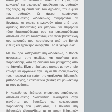
οικονομία, τα διαθέσιμα υλικά και κτίρια, την
κοινωνική και οικονομική προέλευση των μαθητών
της τάξης, τη διεύθυνση του σχολείου, την ευφυΐα
των μαθητών. Οι άμεσοι παράγοντες
αποτελεσματικής διδασκαλίας αναφέρονται σε
δυνάμεις, οι οποίες επενεργούν πέρα από τους
άμεσους παράγοντες και μπορούν να επιφέρουν
τόσο βραχυπρόθεσμα, όσο και μακροπρόθεσμα
αποτελέσματα και ταυτίζονται με τα πέντε βασικά είδη
συμπεριφοράς που προτείνονται από τον Borich
(1988) και έχουν ήδη αναφερθεί. Πιο συγκεκριμένα:
Με τον όρο
καθαρότητα
στη διδασκαλία, ο Borich
αναφέρεται στην ακρίβεια και σαφήνεια μιας
παρουσίασης κατά τη διάρκεια του μαθήματος από
το δάσκαλο. Είναι ο ιδιαίτερος τρόπος με τον οποίο
επιλέγει και οργανώνει την ύλη, οι επιμέρους γνώσεις
του, η επιλογή και χρήση της κατάλληλης διδακτικής
μεθοδολογίας, η επικοινωνία (λεκτική και μη- λεκτική)
με τους μαθητές.
Η
ποικιλία
ως δεύτερος σημαντικός παράγοντας
αποτελεσματικής διδασκαλίας αναφέρεται στην
ικανότητα του δασκάλου για ποικιλόμορφη
παρουσίαση του μαθήματος. Η ποικιλία στη
διδασκαλία εξασφαλίζεται με τη χρήση διδακτικών