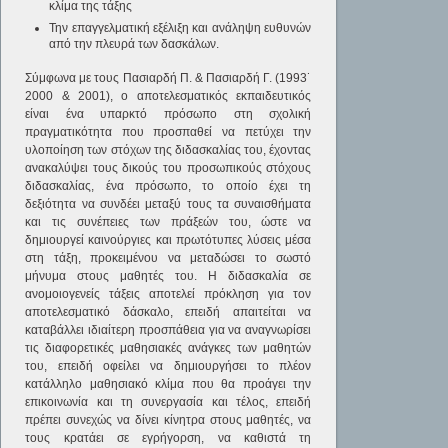
κλίμα της τάξης
Την επαγγελματική εξέλιξη και ανάληψη ευθυνών
από την πλευρά των δασκάλων.
Σύμφωνα με τους Πασιαρδή Π. & Πασιαρδή Γ. (1993˙
2000 & 2001), ο αποτελεσματικός εκπαιδευτικός
είναι ένα υπαρκτό πρόσωπο στη σχολική
πραγματικότητα που προσπαθεί να πετύχει την
υλοποίηση των στόχων της διδασκαλίας του, έχοντας
ανακαλύψει τους δικούς του προσωπικούς στόχους
διδασκαλίας, ένα πρόσωπο, το οποίο έχει τη
δεξιότητα να συνδέει μεταξύ τους τα συναισθήματα
και τις συνέπειες των πράξεών του, ώστε να
δημιουργεί καινούργιες και πρωτότυπες λύσεις μέσα
στη τάξη, προκειμένου να μεταδώσει το σωστό
μήνυμα στους μαθητές του. Η διδασκαλία σε
ανομοιογενείς τάξεις αποτελεί πρόκληση για τον
αποτελεσματικό δάσκαλο, επειδή απαιτείται να
καταβάλλει ιδιαίτερη προσπάθεια για να αναγνωρίσει
τις διαφορετικές μαθησιακές ανάγκες των μαθητών
του, επειδή οφείλει να δημιουργήσει το πλέον
κατάλληλο μαθησιακό κλίμα που θα προάγει την
επικοινωνία και τη συνεργασία και τέλος, επειδή
πρέπει συνεχώς να δίνει κίνητρα στους μαθητές, να
τους κρατάει σε εγρήγορση, να καθιστά τη