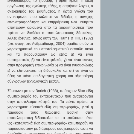
ενθουσιασμός, το χιούμορ, η ορθή κρίση, η καλή
οργάνωση της σχολικής τάξης, η σαφήνεια λόγου, ο
σχεδιασμός του μαθήματος, η άρτια γνώση του
αντικειμένου που καλείται να διδάξει, η συνεχής
επανατροφοδότηση και επιβράβευση των μαθητών
αποτελούν ορισμένα από τα χαρακτηριστικά που
πρέπει να διαθέτει ο αποτελεσματικός δάσκαλος.
Άλλες έρευνες, όπως αυτή των Harris & Hill, (1982)
(όπ. αναφ, στο Ανδρεαδάκης, 2004) ομαδοποιούν τα
χαρακτηριστικά του αποτελεσματικού εκπαιδευτικού
και τα παρουσιάζουν ως εξής: α) να είναι
συστηματικός β) να είναι φιλικός γ) να είναι ικανός
στην προφορική επικοινωνία δ) να είναι ενθουσιώδης
ε) να εξατομικεύει τη διδασκαλία και στ) να είναι σε
θέση να κάνει παιδαγωγική χρήση και αξιοποίηση
σύγχρονων τεχνολογικών μέσων.
Σύμφωνα με τον Borich (1988), υπάρχουν δέκα είδη
συμπεριφοράς του εκπαιδευτικού που αναφέρονται
στην αποτελεσματικότητά του. Τα πέντε πρώτα τα
χαρακτήρισε «βασικά είδη συμπεριφοράς», γιατί η
παρουσία τους θεωρείται βασική στην
αποτελεσματική διδασκαλία και τα υπόλοιπα πέντε
ως «καταλυτικά είδη συμπεριφοράς» και μπορούν να
παρουσιαστούν με διάφορους συσχετισμούς ώστε να