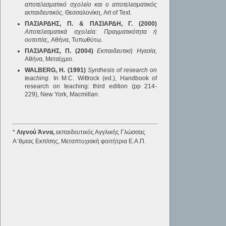
αποτελεσματικό σχολείο και ο αποτελεσματικός
εκπαιδευτικός,
Θεσσαλονίκη, Art of Text.
ΠΑΣΙΑΡΔΗΣ, Π. & ΠΑΣΙΑΡΔΗ, Γ. (2000)
Αποτελεσματικά σχολεία: Πραγματικότητα ή
ουτοπία;,
Αθήνα, Τυπωθύτω.
ΠΑΣΙΑΡΔΗΣ, Π. (2004)
Εκπαιδευτική Ηγεσία,
Αθήνα, Μεταίχμιο.
WALBERG, H. (1991)
Synthesis of research on
teaching.
In M.C. Wittrock (ed.), Handbook of
research on teaching: third edition (pp 214-
229), New York, Macmillan.
*
Λιγνού Άννα,
εκπαιδευτικός Αγγλικής Γλώσσας
Α΄θμιας Εκπ/σης, Μεταπτυχιακή φοιτήτρια Ε.Α.Π.