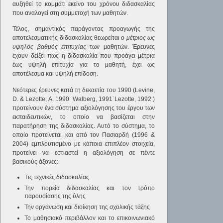
αυξηθεί το κομμάτι εκείνο του χρόνου διδασκαλίας
που αναλογεί στη συμμετοχή των μαθητών.
Τέλος, σημαντικός παράγοντας προαγωγής της
αποτελεσματικής διδασκαλίας θεωρείται
ο μέτριος ως
υψηλός βαθμός επιτυχίας
των μαθητών. Έρευνες
έχουν δείξει πως η διδασκαλία που προάγει μέτρια
έως υψηλή επιτυχία για το μαθητή, έχει ως
αποτέλεσμα και υψηλή επίδοση.
Νεότερες έρευνες κατά τη δεκαετία του 1990 (Levine,
D. & Lezotte, A. 1990˙ Walberg, 1991˙Lezotte, 1992 )
προτείνουν ένα σύστημα αξιολόγησης του έργου των
εκπαιδευτικών, το οποίο να βασίζεται στην
παρατήρηση της διδασκαλίας. Αυτό το σύστημα, το
οποίο προτείνεται και από τον Πασιαρδή (1996 &
2004) εμπλουτισμένο με κάποια επιπλέον στοιχεία,
προτείνει να εστιαστεί η αξιολόγηση σε πέντε
βασικούς άξονες:
Τις τεχνικές διδασκαλίας
Την πορεία διδασκαλίας και τον τρόπο
παρουσίασης της ύλης
Την οργάνωση και διοίκηση της σχολικής τάξης
Το μαθησιακό περιβάλλον και το επικοινωνιακό