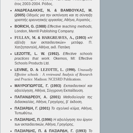
έτος 2003-2004. Ρόδος.
ΑΝΔΡΕΑΔΑΚΗΣ, Ν. & ΒΑΜΒΟΥΚΑΣ, Μ.
(2005)
Οδηγός για την εκπόνηση και τη σύνταξη
γραπτής ερευνητικής εργασίας,
Αθήνα, Ατραπός .
ΒORICH, G. (1988)
Effective teaching methods,
London, Merrill Publishing Company.
FULLAN
,
M
. &
HARGREAVES
,
A
., (1993)
«
Η
εξέλιξη των εκπαιδευτικών»
μετάφρ. Π.
Χατζηπαντελή, Αθήνα, εκδ. Πατάκη
LEZOTTE, L. W. (1992).
Effective schools
practices that work.
Okemos, MI: Effective
Schools Products Ltd.
LEVINE, D.
& LEZOTTE, L. (1990).
Unusually
Effective schools : A reviewand Analysis of Research
and Practice.
Madison: NCESRD Publications.
ΜΑΥΡΟΓΙΩΡΓΟΣ, Γ. (1993)
Εκπαιδευτικοί και
αξιολόγηση,
Αθήνα, Σύγχρονη Εκπαίδευση.
ΠΑΠΑΝΔΡΕΟΥ, Α. (2001)
Μεθοδολογία της
διδασκαλίας,
Αθήνα, Γρηγόρης, β΄ έκδοση.
ΠΑΣΙΑΡΔΗ, Γ. (2001)
Το σχολικό κλίμα,
Αθήνα,
Τυπωθύτω.
ΠΑΣΙΑΡΔΗΣ, Π. (1996)
Η αξιολόγηση του έργου
των εκπαιδευτικών,
Αθήνα, Γρηγόρης.
ΠΑΣΙΑΡΔΗΣ, Π. & ΠΑΣΙΑΡΔΗ, Γ. (1993)
Το