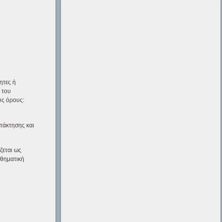
τητες ή
 του
υς όρους:
ατάκτησης και
ζεται ως
αθηματική