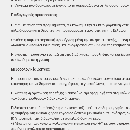
δ. Άρνηση ανάγνωσης ορισμένων λέξεων
ε. Μάντεμα των δύσκολων λέξεων, από τα συμφραζόμενα στ. Απουσία τόνων κ
Παιδαγωγικές προσεγγίσεις
Η αντιμετώπιση των προβλημάτων, σύμφωνα με την συμπεριφοριστική κατεύθυν
άλλα διορθωτικά ή θεραπευτικά προγράμματα ή ασκήσεις για την βελτίωση τ
Ωστόσο η συμπεριφοριστική προσέγγιση μόνη της θεωρείται ατελής, επειδή
διδασκαλία (indirect instruction), και αναφέρονται στην έννοια της ετοιμότ
Η γνωστική προσέγγιση εστιάζεται στις διαδικασίες πρόσληψης και επεξεργ
οποίες δομείται η γνώση.
Μεθοδολογικές Οδηγίες
Η υποστήριξη των ατόμων με ειδικές μαθησιακές δυσκολίες συνεχίζεται μέχ
κατανόηση και να δομούν σε παραγράφους το γραπτό λόγο, με τη συνεργασί
Η κατάλληλη οργάνωση της τάξης διευκολύνει την εφαρμογή των ατομικών
των βραχυπρόθεσμων διδακτικών βημάτων.
Ειδικότερα στο τμήμα ένταξης ή στην κοινή τάξη πρέπει να δημιουργηθεί τ
α) Διαμόρφωση ειδικού χώρου εργασίας ώστε να μειωθούν οι πιθανότητες 
β) Υποστήριξη της διδασκαλίας με ποικίλα διδακτικά μέσα
γ) Αξιοποίηση των νέων τεχνολογιών και ειδικότερα των Η/Υ με τους οποίου
παρόντος αναλυτικού προγράμματος.