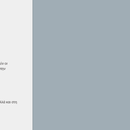
ύν οι
στην
λλά και στη