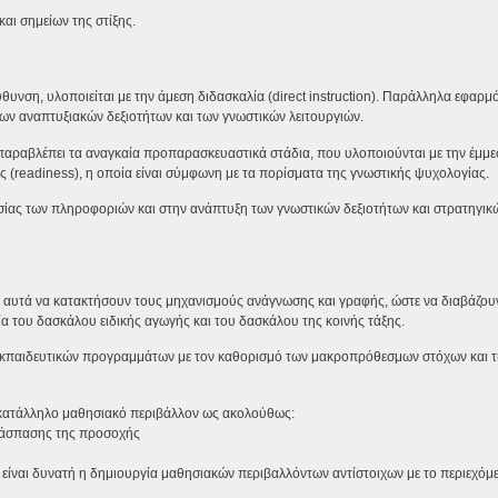
αι σημείων της στίξης.
ση, υλοποιείται με την άμεση διδασκαλία (direct instruction). Παράλληλα εφαρμό
ων αναπτυξιακών δεξιοτήτων και των γνωστικών λειτουργιών.
 παραβλέπει τα αναγκαία προπαρασκευαστικά στάδια, που υλοποιούνται με την έμμ
ητας (readiness), η οποία είναι σύμφωνη με τα πορίσματα της γνωστικής ψυχολογίας.
ασίας των πληροφοριών και στην ανάπτυξη των γνωστικών δεξιοτήτων και στρατηγικώ
ρι αυτά να κατακτήσουν τους μηχανισμούς ανάγνωσης και γραφής, ώστε να διαβάζουν
α του δασκάλου ειδικής αγωγής και του δασκάλου της κοινής τάξης.
 εκπαιδευτικών προγραμμάτων με τον καθορισμό των μακροπρόθεσμων στόχων και 
ο κατάλληλο μαθησιακό περιβάλλον ως ακολούθως:
διάσπασης της προσοχής
ς είναι δυνατή η δημιουργία μαθησιακών περιβαλλόντων αντίστοιχων με το περιεχόμ