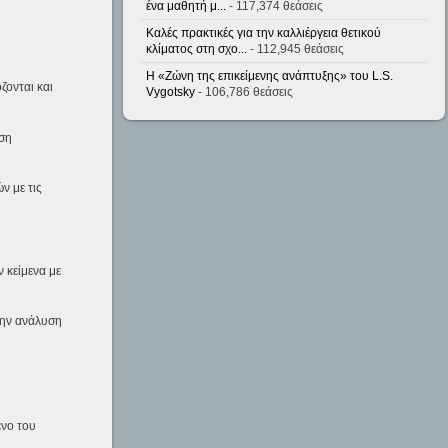
ένα μαθητή μ...
- 117,374 θεάσεις
Καλές πρακτικές για την καλλιέργεια θετικού
κλίματος στη σχο...
- 112,945 θεάσεις
Η «Ζώνη της επικείμενης ανάπτυξης» του L.S.
ζονται και
Vygotsky
- 106,786 θεάσεις
εση
ν με τις
 κείμενα με
την ανάλυση
ενο του