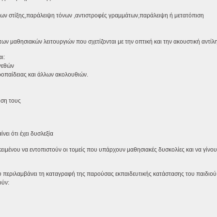
ίων στίξης,παράλειψη τόνων ,αντιστροφές γραμμάτων,παράλειψη ή μετατόπιση
των μαθησιακών λειτουργιών που σχετίζονται με την οπτική και την ακουστική αντίλ
ι:
εγεθών
ροπαίδειας και άλλων ακολουθιών.
ήση τους
ει ότι έχει δυσλεξία
ειμένου να εντοπιστούν οι τομείς που υπάρχουν μαθησιακές δυσκολίες και να γίνου
 περιλαμβάνει τη καταγραφή της παρούσας εκπαιδευτικής κατάστασης του παιδιού 
ούν: