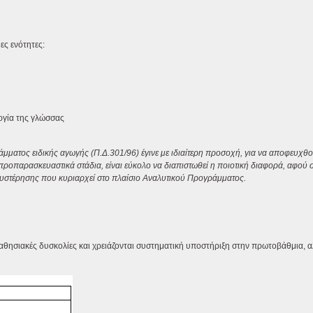
ς ενότητες:
ργία της γλώσσας
μματος ειδικής αγωγής (Π.Δ.301/96) έγινε με ιδιαίτερη προσοχή, για να αποφευχθο
προπαρασκευαστικά στάδια, είναι εύκολο να διαπιστωθεί η ποιοτική διαφορά, αφού 
 υστέρησης που κυριαρχεί στο πλαίσιο Αναλυτικού Προγράμματος.
μαθησιακές δυσκολίες και χρειάζονται συστηματική υποστήριξη στην πρωτοβάθμια, α