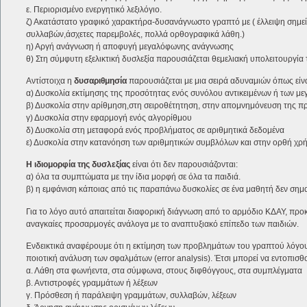
ε. Περιορισμένο ενεργητικό λεξιλόγιο.
ζ) Ακατάστατο γραφικό χαρακτήρα-δυσανάγνωστο γραπτό με ( έλλειψη σημε
συλλαβών,άσχετες παρεμβολές, πολλά ορθογραφικά λάθη.)
η) Αργή ανάγνωση ή αποφυγή μεγαλόφωνης ανάγνωσης
θ) Στη σύμφυτη εξελικτική δυσλεξία παρουσιάζεται θεμελιακή υπολειτουργία 
Αντίστοιχα η
δυσαριθμησία
παρουσιάζεται με μια σειρά αδυναμιών όπως είνα
α) Δυσκολία εκτίμησης της προσότητας ενός συνόλου αντικειμένων ή των μ
β) Δυσκολία στην αρίθμηση,στη σειροθέτητηση, στην απομνημόνευση της π
γ) Δυσκολία στην εφαρμογή ενός αλγορίθμου
δ) Δυσκολία στη μεταφορά ενός προβλήματος σε αριθμητικά δεδομένα
ε) Δυσκολία στην κατανόηση των αριθμητικών συμβλόλων και στην ορθή χρ
Η ιδιομορφία της δυσλεξίας
είναι ότι δεν παρουσιάζονται:
α) όλα τα συμπτώματα με την ίδια μορφή σε όλα τα παιδιά.
β) η εμφάνιση κάποιας από τις παραπάνω δυσκολίες σε ένα μαθητή δεν σημαίν
Για το λόγο αυτό απαιτείται διαφορική διάγνωση από το αρμόδιο ΚΔΑΥ, προκ
αναγκαίες προσαρμογές ανάλογα με το αναπτυξιακό επίπεδο των παιδιών.
Ενδεικτικά αναφέρουμε ότι η εκτίμηση των προβλημάτων του γραπτού λόγου
ποιοτική ανάλυση των σφαλμάτων (error analysis). Έτσι μπορεί να εντοπισθ
α. Λάθη στα φωνήεντα, στα σύμφωνα, στους διφθόγγους, στα συμπλέγματα
β. Αντιστροφές γραμμάτων ή λέξεων
γ. Πρόσθεση ή παράλειψη γραμμάτων, συλλαβών, λέξεων