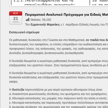
ΜΆΙ
Πειραματικό Αναλυτικό Πρόγραμμα για Ειδικές Μα
21
Θεάσεις:
56,292
2006
Του
Εμμανουήλ Μαρκάκη
, ε.τ. παρέδρου Ειδικής Αγωγής του Π.
Εισαγωγικό σημείωμα
Οι μαθησιακές δυσκολίες στη Γλώσσα και στα Μαθηματικά,
σε παιδιά που 
δυσλειτουργίες του εγκεφάλου, οι οποίες επηρεάζουν την κωδικοποίηση και
προφορικού λόγου, της ανάγνωσης, της γραφής, της ορθογραφίας, της κατα
Δυσλεξία, Δυσορθογραφία, Δυσαναγνωσία, Δυσαριθμησία.
Η δυσλεξία θεωρείται η κυριότερη μαθησιακή δυσκολία, γιατί εμπεριέχει στ
επεξεργασίας του γραπτού λόγου. Στην πραγματικότητα όμως συνδέεται με όλ
Η δυσλεξία θεωρείται η κυριότερη μαθησιακή δυσκολία,.γιατί εμπεριχέχει 
δυσκολία κατάκτησης και επεξεργασίας του γραπτού λόγου,στην πραγματικότ
σκέψη.
Η
δυσλεξία
παρουσιάζεται με μια σειρά σχολικών αδυναμιών όπως είναι:
α. Ανικανότητα φωνολογικής σύνδεσης του φωνήματος και του γραφήματος
β. Αδυναμία κατανόησης της μορφής που παίρνουν κατά την κλίση οι κλιτές λ
γ. Αδυναμία κατανόησης και παραγωγής προτάσεων πολύπλοκων συντακτικ
δ. Δυσκολία σύνδεσης της φωνολογικής και της γραφημικής εικόνας της λέξη