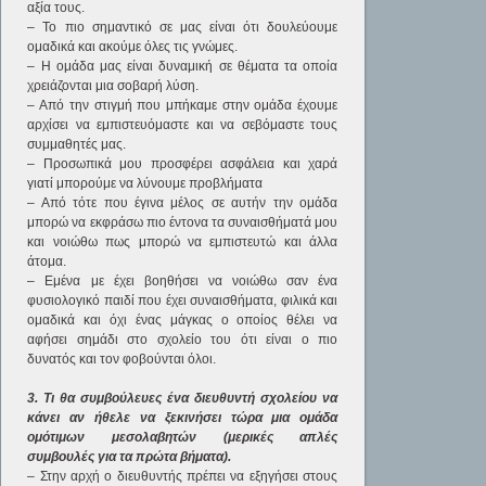
αξία τους.
– Το πιο σημαντικό σε μας είναι ότι δουλεύουμε
ομαδικά και ακούμε όλες τις γνώμες.
– Η ομάδα μας είναι δυναμική σε θέματα τα οποία
χρειάζονται μια σοβαρή λύση.
– Από την στιγμή που μπήκαμε στην ομάδα έχουμε
αρχίσει να εμπιστευόμαστε και να σεβόμαστε τους
συμμαθητές μας.
– Προσωπικά μου προσφέρει ασφάλεια και χαρά
γιατί μπορούμε να λύνουμε προβλήματα
– Από τότε που έγινα μέλος σε αυτήν την ομάδα
μπορώ να εκφράσω πιο έντονα τα συναισθήματά μου
και νοιώθω πως μπορώ να εμπιστευτώ και άλλα
άτομα.
– Εμένα με έχει βοηθήσει να νοιώθω σαν ένα
φυσιολογικό παιδί που έχει συναισθήματα, φιλικά και
ομαδικά και όχι ένας μάγκας ο οποίος θέλει να
αφήσει σημάδι στο σχολείο του ότι είναι ο πιο
δυνατός και τον φοβούνται όλοι.
3. Τι θα συμβούλευες ένα διευθυντή σχολείου να
κάνει αν ήθελε να ξεκινήσει τώρα μια ομάδα
ομότιμων μεσολαβητών (μερικές απλές
συμβουλές για τα πρώτα βήματα).
– Στην αρχή ο διευθυντής πρέπει να εξηγήσει στους