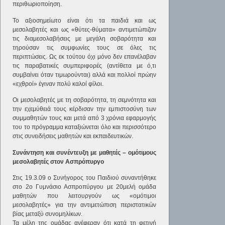
περιθωριοποίηση.
Το αξιοσημείωτο είναι ότι τα παιδιά και ως
μεσολαβητές και ως «θύτες-θύματα» αντιμετώπιζαν
τις διαμεσολαβήσεις με μεγάλη σοβαρότητα και
τηρούσαν τις συμφωνίες τους σε όλες τις
περιπτώσεις. Ως εκ τούτου όχι μόνο δεν επανέλαβαν
τις παραβατικές συμπεριφορές (αντίθετα με ό,τι
συμβαίνει όταν τιμωρούνται) αλλά και πολλοί πρώην
«εχθροί» έγιναν πολύ καλοί φίλοι.
Οι μεσολαβητές με τη σοβαρότητα, τη σεμνότητα και
την εχεμύθειά τους κέρδισαν την εμπιστοσύνη των
συμμαθητών τους και μετά από 3 χρόνια εφαρμογής
του το πρόγραμμα καταξιώνεται όλο και περισσότερο
στις συνειδήσεις μαθητών και εκπαιδευτικών.
Συνάντηση και συνέντευξη με μαθητές – ομότιμους
μεσολαβητές στον Ασπρόπυργο
Στις 19.3.09 ο Συνήγορος του Παιδιού συναντήθηκε
στο 2ο Γυμνάσιο Ασπροπύργου με 20μελή ομάδα
μαθητών που λειτουργούν ως «ομότιμοι
μεσολαβητές» για την αντιμετώπιση περιστατικών
βίας μεταξύ συνομηλίκων.
Τα μέλη της ομάδας ανέφεραν ότι κατά τη φετινή