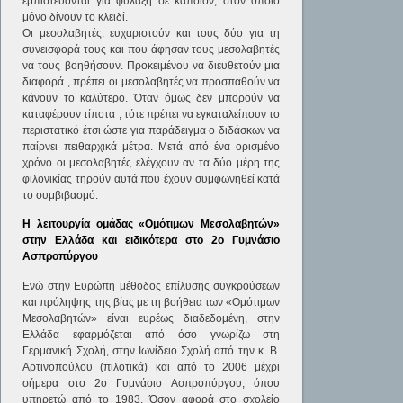
εμπιστεύονται για φύλαξη σε κάποιον, στον οποίο
μόνο δίνουν το κλειδί.
Οι μεσολαβητές: ευχαριστούν και τους δύο για τη
συνεισφορά τους και που άφησαν τους μεσολαβητές
να τους βοηθήσουν. Προκειμένου να διευθετούν μια
διαφορά , πρέπει οι μεσολαβητές να προσπαθούν να
κάνουν το καλύτερο. Όταν όμως δεν μπορούν να
καταφέρουν τίποτα , τότε πρέπει να εγκαταλείπουν το
περιστατικό έτσι ώστε για παράδειγμα ο διδάσκων να
παίρνει πειθαρχικά μέτρα. Μετά από ένα ορισμένο
χρόνο οι μεσολαβητές ελέγχουν αν τα δύο μέρη της
φιλονικίας τηρούν αυτά που έχουν συμφωνηθεί κατά
το συμβιβασμό.
Η λειτουργία ομάδας «Ομότιμων Μεσολαβητών»
στην Ελλάδα και ειδικότερα στο 2ο Γυμνάσιο
Ασπροπύργου
Ενώ στην Ευρώπη μέθοδος επίλυσης συγκρούσεων
και πρόληψης της βίας με τη βοήθεια των «Ομότιμων
Μεσολαβητών» είναι ευρέως διαδεδομένη, στην
Ελλάδα εφαρμόζεται από όσο γνωρίζω στη
Γερμανική Σχολή, στην Ιωνίδειο Σχολή από την κ. Β.
Αρτινοπούλου (πιλοτικά) και από το 2006 μέχρι
σήμερα στο 2ο Γυμνάσιο Ασπροπύργου, όπου
υπηρετώ από το 1983. Όσον αφορά στο σχολείο