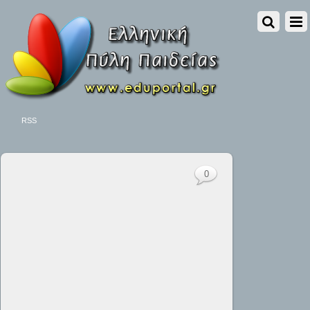
RSS
0