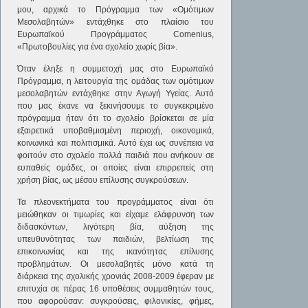
μου, αρχικά το Πρόγραμμα των «Ομότιμων
Μεσολαβητών» εντάχθηκε στο πλαίσιο του
Ευρωπαϊκού Προγράμματος Comenius,
«Πρωτοβουλίες για ένα σχολείο χωρίς βία».
Όταν έληξε η συμμετοχή μας στο Ευρωπαϊκό
Πρόγραμμα, η λειτουργία της ομάδας των ομότιμων
μεσολαβητών εντάχθηκε στην Αγωγή Υγείας. Αυτό
που μας έκανε να ξεκινήσουμε το συγκεκριμένο
πρόγραμμα ήταν ότι το σχολείο βρίσκεται σε μία
εξαιρετικά υποβαθμισμένη περιοχή, οικονομικά,
κοινωνικά και πολιτισμικά. Αυτό έχει ως συνέπεια να
φοιτούν στο σχολείο πολλά παιδιά που ανήκουν σε
ευπαθείς ομάδες, οι οποίες είναι επιρρεπείς στη
χρήση βίας, ως μέσου επίλυσης συγκρούσεων.
Τα πλεονεκτήματα του προγράμματος είναι ότι
μειώθηκαν οι τιμωρίες και είχαμε ελάφρυνση των
διδασκόντων, λιγότερη βία, αύξηση της
υπευθυνότητας των παιδιών, βελτίωση της
επικοινωνίας και της ικανότητας επίλυσης
προβλημάτων. Οι μεσολαβητές μόνο κατά τη
διάρκεια της σχολικής χρονιάς 2008-2009 έφεραν με
επιτυχία σε πέρας 16 υποθέσεις συμμαθητών τους,
που αφορούσαν: συγκρούσεις, φιλονικίες, φήμες,