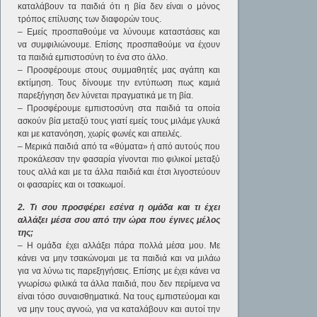
καταλάβουν τα παιδιά ότι η βία δεν είναι ο μόνος
τρόπος επίλυσης των διαφορών τους.
– Εμείς προσπαθούμε να λύνουμε καταστάσεις και
να συμφιλιώνουμε. Επίσης προσπαθούμε να έχουν
τα παιδιά εμπιστοσύνη το ένα στο άλλο.
– Προσφέρουμε στους συμμαθητές μας αγάπη και
εκτίμηση. Τους δίνουμε την εντύπωση πως καμιά
παρεξήγηση δεν λύνεται πραγματικά με τη βία.
– Προσφέρουμε εμπιστοσύνη στα παιδιά τα οποία
ασκούν βία μεταξύ τους γιατί εμείς τους μιλάμε γλυκά
και με κατανόηση, χωρίς φωνές και απειλές.
– Μερικά παιδιά από τα «θύματα» ή από αυτούς που
προκάλεσαν την φασαρία γίνονται πιο φιλικοί μεταξύ
τους αλλά και με τα άλλα παιδιά και έτσι λιγοστεύουν
οι φασαρίες και οι τσακωμοί.
2. Τι σου προσφέρει εσένα η ομάδα και τι έχει
αλλάξει μέσα σου από την ώρα που έγινες μέλος
της;
– Η ομάδα έχει αλλάξει πάρα πολλά μέσα μου. Με
κάνει να μην τσακώνομαι με τα παιδιά και να μιλάω
για να λύνω τις παρεξηγήσεις. Επίσης με έχει κάνει να
γνωρίσω φιλικά τα άλλα παιδιά, που δεν περίμενα να
είναι τόσο συναισθηματικά. Να τους εμπιστεύομαι και
να μην τους αγνοώ, για να καταλάβουν και αυτοί την