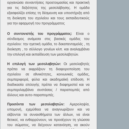
οργανώσει συναντήσεις προετοιμασίας και πρακτική
για τις δεξιότητες της μεσολάβησης. Η ομάδα
εξασφαλίζει επίσης τη δέσμευση και υποστήριξη από
τη διοίκηση του σχολείου και τους εκπαιδευτικούς
για την εφαρμογή του προγράμματος
Ο συντονιστής του προγράμματος:
Είναι ο
σύνδεσμος ανάμεσα στις βασικές ομάδες του
σχολείου: την ηγετική ομάδα, το δεκαπενταμελές , τη
διοίκηση , το σύλλογο γονέων κλπ. και αναλαμβάνει
την επιλογή και εκπαίδευση των μεσολαβητών.
Η επιλογή των μεσολαβητών:
Οι μεσολαβητές
πρέπει να εκφράζουν τη διαφοροποίηση του
σχολείου σε εθνικότητες, κοινωνικές ομάδες,
συμπεριφορά, φύλα και ακαδημαϊκή επίδοση. Η
διαδικασία επιλογής πρέπει να διαφημιστεί και να
συμπεριλαμβάνει συστάσεις / παραπομπές από
άλλους και αυτο-παραπομπές.
Προσόντα των μεσολαβητών:
Αμεροληψία,
υπομονή, εχεμύθεια να αναγνωρίζουν και να
σέβονται τα συναισθήματα των άλλων, να είναι
θετικοί, να ενθαρρύνουν, να προσέχουν τη γλώσσα
του σώματος, να δείχνουν κατανόηση, να ακούν