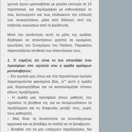
χρονιά έχουν μεσολαβήσει με μεγάλη επιτυχία σε 15
περιστατικά, και περιέγραψαν με ενθουσιασμό το
πώς λειτουργούν και πως επιδιώκουν την επίλυση
των συγκρούσεων, μέσα από διάλογο, αντί της
επιβολής κυρώσεων από τη Διεύθυνση.
Μετά την συνάντηση αυτή τα μέλη της ομάδας
δέχθηκαν να απαντήσουν γραπτά σε ορισμένες
ερωτήσεις του Συνηγόρου του Παιδιού. Παρακάτω
παρουσιάζεται σύνθεση των απαντήσεών τους.
1. Τι νομίζεις ότι είναι το πιο σπουδαίο που
προσφέρει στο σχολείο σου η ομάδα ομότιμων
μεσολαβητών;
– Στο σχολείο μας όπως και στα περισσότερα σχολεία
παρατηρούνται φαινόμενα βίας, γι”” αυτό η ομάδα
μας δημιουργήθηκε για να καταπολεμήσει τέτοιου
είδους προβλήματα.
– Η ομάδα μας προσφέρει στους μαθητές του
σχολείου τη βοήθεια της για να αντιμετωπίσουν τα
προβλήματα και τις διαφωνίες μεταξύ τους, χωρίς
τους καθηγητές.
– Μας δίνει τη δυνατότητα να συνυπάρχουμε
αρμονικά και να βοηθάμε τα παιδιά να τα ξαναβρούν.
– Βοηθάει στο να μην υπάρχουν παρεξηγήσεις. Να