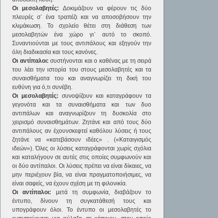
Οι μεσολαβητές:
Δοκιμάζουν να φέρουν τις δύο
πλευρές σ΄ ένα τραπέζι και να αποσοβήσουν την
κλιμάκωση. Το σχολείο θέτει στη διάθεση των
μεσολαβητών ένα χώρο γι΄ αυτό το σκοπό.
Συναντιούνται με τους αντιπάλους και εξηγούν την
όλη διαδικασία και τους κανόνες.
Οι αντίπαλοι:
συστήνονται και ο καθένας με τη σειρά
του λέει την ιστορία του στους μεσολαβητές και τα
συναισθήματα του και αναγνωρίζει τη δική του
ευθύνη για ό,τι συνέβη.
Οι μεσολαβητές:
συνοψίζουν και καταγράφουν τα
γεγονότα και τα συναισθήματα και των δυο
αντιπάλων και αναγνωρίζουν τη δυσκολία στο
χειρισμό συναισθημάτων. Ζητάνε και από τους δύο
αντιπάλους αν έχουνσκεφτεί καθόλου λύσεις ή τους
ζητάνε να «κατεβάσουν ιδέες» . («Καταιγισμός
ιδεών»). Όλες οι λύσεις καταγράφονται χωρίς σχόλια
και καταλήγουν σε αυτές στις οποίες συμφωνούν και
οι δύο αντίπαλοι. Οι λύσεις πρέπει να είναι δίκαιες, να
μην περιέχουν βία, να είναι πραγματοποιήσιμες, να
είναι σαφείς, να έχουν σχέση με τη φιλονικία.
Οι αντίπαλοι:
μετά τη συμφωνία, διαβάζουν το
έντυπο, δίνουν τη συγκατάθεσή τους και
υπογράφουν όλοι. Το έντυπο οι μεσολαβητές το