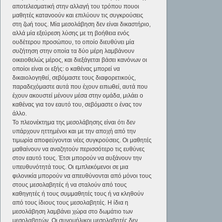
αποτελεσματική στην αλλαγή του τρόπου πουοι
μαθητές κατανοούν και επιλύουν τις συγκρούσεις
στη ζωή τους. Μία μεσολάβηση δεν είναι δικαστήριο,
αλλά μία εξεύρεση λύσης με τη βοήθεια ενός
ουδέτερου προσώπου, το οποίο διευθύνει μία
συζήτηση στην οποία τα δύο μέρη λαμβάνουν
οικειοθελώς μέρος, και διεξάγεται βάσει κανόνων οι
οποίοι είναι οι εξής: ο καθένας μπορεί να
δικαιολογηθεί, σεβόμαστε τους διαφορετικούς,
παραδεχόμαστε αυτά που έχουν ειπωθεί, αυτά που
έχουν ακουστεί μένουν μέσα στην ομάδα, μιλάει ο
καθένας για τον εαυτό του, σεβόμαστε ο ένας τον
άλλο.
Το πλεονέκτημα της μεσολάβησης είναι ότι δεν
υπάρχουν ηττημένοι και με την αποχή από την
τιμωρία αποφεύγονται νέες συγκρούσεις. Οι μαθητές
μαθαίνουν να αναζητούν περισσότερο τις ευθύνες
στον εαυτό τους. Έτσι μπορούν να αυξάνουν την
υπευθυνότητά τους. Οι εμπλεκόμενοι σε μια
φιλονικία μπορούν να απευθύνονται από μόνοι τους
στους μεσολαβητές ή να σταλούν από τους
καθηγητές ή τους συμμαθητές τους ή να κληθούν
από τους ίδιους τους μεσολαβητές. Η ίδια η
μεσολάβηση λαμβάνει χώρα στο δωμάτιο των
μεσολαβητών. Οι συνομήλικοι μεσολαβητές δεν