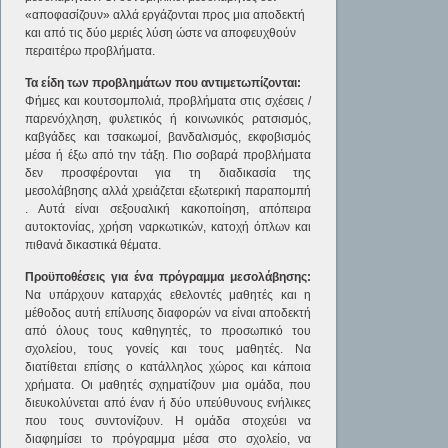
«αποφασίζουν» αλλά εργάζονται προς μια αποδεκτή
και από τις δύο μεριές λύση ώστε να αποφευχθούν
περαιτέρω προβλήματα.
Τα είδη των προβλημάτων που αντιμετωπίζονται:
Φήμες και κουτσομπολιά, προβλήματα στις σχέσεις /
παρενόχληση, φυλετικός ή κοινωνικός ρατσισμός,
καβγάδες και τσακωμοί, βανδαλισμός, εκφοβισμός
μέσα ή έξω από την τάξη. Πιο σοβαρά προβλήματα
δεν προσφέρονται για τη διαδικασία της
μεσολάβησης αλλά χρειάζεται εξωτερική παραπομπή
. Αυτά είναι σεξουαλική κακοποίηση, απόπειρα
αυτοκτονίας, χρήση ναρκωτικών, κατοχή όπλων και
πιθανά δικαστικά θέματα.
Προϋποθέσεις για ένα πρόγραμμα μεσολάβησης:
Να υπάρχουν καταρχάς εθελοντές μαθητές και η
μέθοδος αυτή επίλυσης διαφορών να είναι αποδεκτή
από όλους τους καθηγητές, το προσωπικό του
σχολείου, τους γονείς και τους μαθητές. Να
διατίθεται επίσης ο κατάλληλος χώρος και κάποια
χρήματα. Οι μαθητές σχηματίζουν μια ομάδα, που
διευκολύνεται από έναν ή δύο υπεύθυνους ενήλικες
που τους συντονίζουν. Η ομάδα στοχεύει να
διαφημίσει το πρόγραμμα μέσα στο σχολείο, να