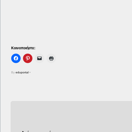
Κοινοποιήστε:
By
eduportal
•