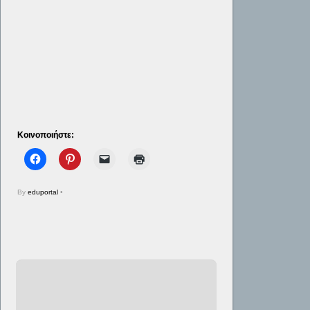
Κοινοποιήστε:
By
eduportal
•