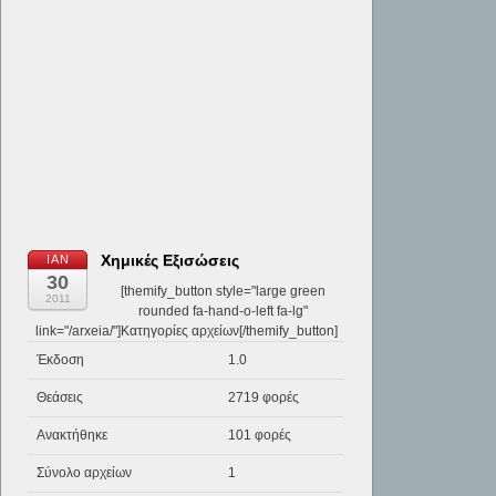
Χημικές Εξισώσεις
ΙΑΝ
30
[themify_button style="large green
2011
rounded fa-hand-o-left fa-lg"
link="/arxeia/"]Κατηγορίες αρχείων[/themify_button]
Έκδοση
1.0
Θεάσεις
2719 φορές
Ανακτήθηκε
101 φορές
Σύνολο αρχείων
1