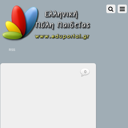
RSS
0