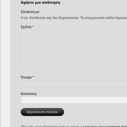
Αφήστε μια απάντηση
Σύνδεση με:
Η ηλ. διεύθυνση σας δεν δημοσιεύεται.
Τα υποχρεωτικά πεδία σημειώ
Σχόλιο
*
Όνομα
*
Ιστότοπος
This site uses Akismet to reduce spam.
Learn how your comment data