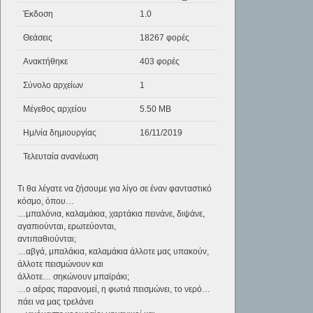
Έκδοση
1.0
Θεάσεις
18267 φορές
Ανακτήθηκε
403 φορές
Σύνολο αρχείων
1
Μέγεθος αρχείου
5.50 MB
Ημ/νία δημιουργίας
16/11/2019
Τελευταία ανανέωση
Τι θα λέγατε να ζήσουμε για λίγο σε έναν φανταστικό
κόσμο, όπου…
…μπαλόνια, καλαμάκια, χαρτάκια πεινάνε, διψάνε,
αγαπιούνται, ερωτεύονται,
αντιπαθιούνται;
…αβγά, μπαλάκια, καλαμάκια άλλοτε μας υπακούν,
άλλοτε πεισμώνουν και
άλλοτε… σηκώνουν μπαϊράκι;
…ο αέρας παρανομεί, η φωτιά πεισμώνει, το νερό…
πάει να μας τρελάνει