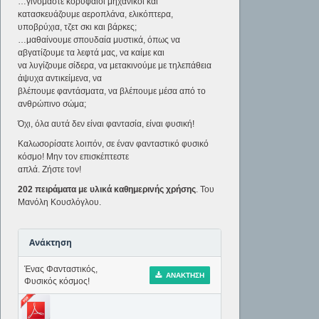
…γινόμαστε κορυφαίοι μηχανικοί και
κατασκευάζουμε αεροπλάνα, ελικόπτερα,
υποβρύχια, τζετ σκι και βάρκες;
…μαθαίνουμε σπουδαία μυστικά, όπως να
αβγατίζουμε τα λεφτά μας, να καίμε και
να λυγίζουμε σίδερα, να μετακινούμε με τηλεπάθεια
άψυχα αντικείμενα, να
βλέπουμε φαντάσματα, να βλέπουμε μέσα από το
ανθρώπινο σώμα;
Όχι, όλα αυτά δεν είναι φαντασία, είναι φυσική!
Καλωσορίσατε λοιπόν, σε έναν φανταστικό φυσικό
κόσμο! Μην τον επισκέπτεστε
απλά. Ζήστε τον!
202 πειράματα με υλικά καθημερινής χρήσης
. Του
Μανόλη Κουσλόγλου.
Ανάκτηση
Ένας Φανταστικός,
ΑΝΆΚΤΗΣΗ
Φυσικός κόσμος!