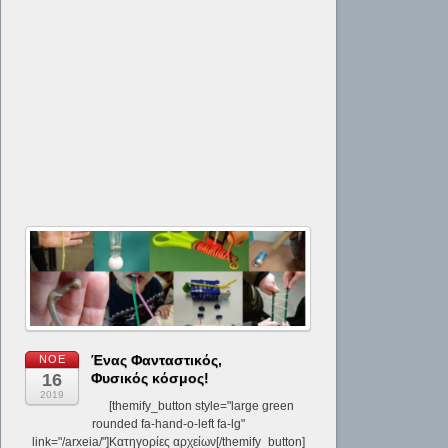
Ένας Φανταστικός,
ΝΟΈ
16
Φυσικός κόσμος!
2019
[themify_button style="large green
rounded fa-hand-o-left fa-lg"
link="/arxeia/"]Κατηγορίες αρχείων[/themify_button]