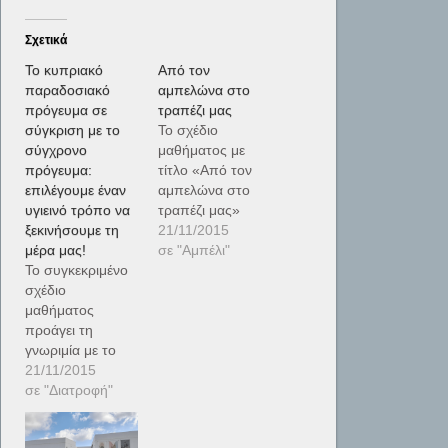
Σχετικά
Το κυπριακό
Από τον
παραδοσιακό
αμπελώνα στο
πρόγευμα σε
τραπέζι μας
σύγκριση με το
Το σχέδιο
σύγχρονο
μαθήματος με
πρόγευμα:
τίτλο «Από τον
επιλέγουμε έναν
αμπελώνα στο
υγιεινό τρόπο να
τραπέζι μας»
ξεκινήσουμε τη
επικεντρώνεται
21/11/2015
μέρα μας!
στο αμπέλι, τον
σε "Αμπέλι"
Το συγκεκριμένο
καρπό του το
σχέδιο
σταφύλι και τα
μαθήματος
παράγωγά του.
προάγει τη
Το αμπέλι είναι
γνωριμία με το
ένα είδος το
κυπριακό
21/11/2015
οποίο
παραδοσιακό
σε "Διατροφή"
καλλιεργείται στο
πρόγευμα και κατ’
νησί εδώ και
επέκταση
χιλιάδες χρόνια