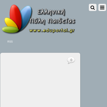
RSS
0