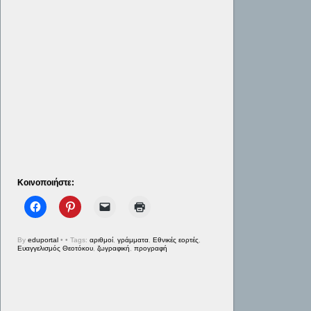
Κοινοποιήστε:
By
eduportal
•
• Tags:
αριθμοί
,
γράμματα
,
Εθνικές εορτές
,
Ευαγγελισμός Θεοτόκου
,
ζωγραφική
,
προγραφή