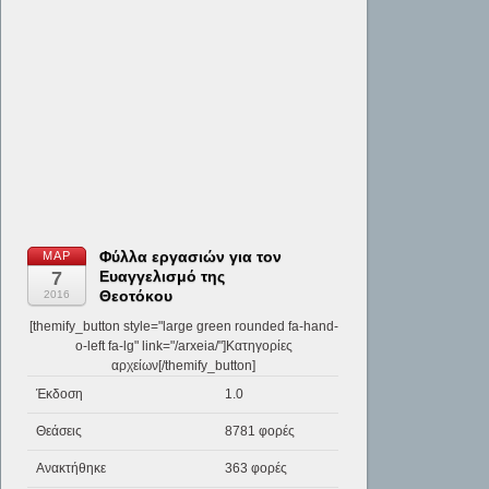
Φύλλα εργασιών για τον
ΜΑΡ
7
Ευαγγελισμό της
Θεοτόκου
2016
[themify_button style="large green rounded fa-hand-
o-left fa-lg" link="/arxeia/"]Κατηγορίες
αρχείων[/themify_button]
Έκδοση
1.0
Θεάσεις
8781 φορές
Ανακτήθηκε
363 φορές