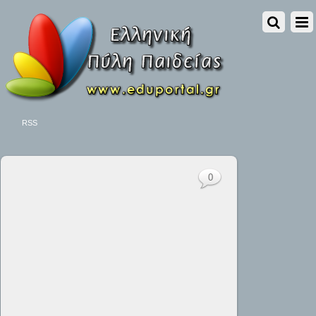
RSS
0