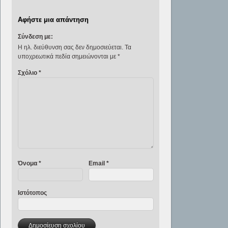
μαθητές/-τριες θα
διερευνήσουν τον
Αφήστε μια απάντηση
κόσμο των
Σύνδεση με:
βιβλίων και θα
αντλήσουν
Η ηλ. διεύθυνση σας δεν δημοσιεύεται.
Τα
υποχρεωτικά πεδία σημειώνονται με
*
γνώση μέσα από
την επαφή τους
Σχόλιο
*
με…
Όνομα
*
Email
*
Ιστότοπος