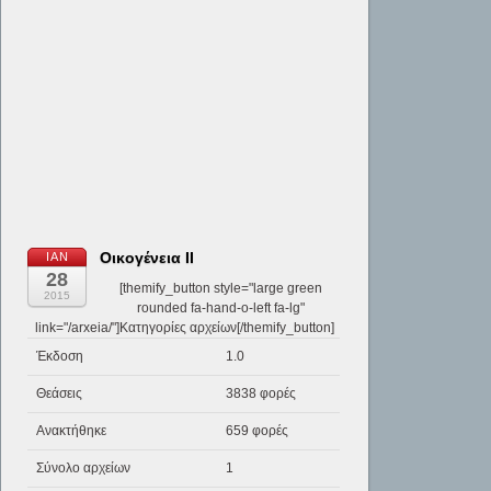
Οικογένεια ΙΙ
ΙΑΝ
28
[themify_button style="large green
2015
rounded fa-hand-o-left fa-lg"
link="/arxeia/"]Κατηγορίες αρχείων[/themify_button]
Έκδοση
1.0
Θεάσεις
3838 φορές
Ανακτήθηκε
659 φορές
Σύνολο αρχείων
1