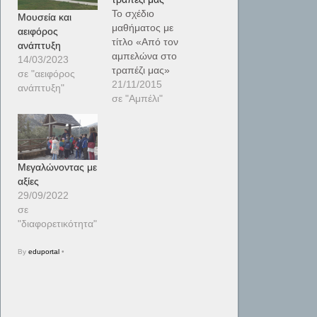
Το σχέδιο
Μουσεία και
μαθήματος με
αειφόρος
τίτλο «Από τον
ανάπτυξη
αμπελώνα στο
14/03/2023
τραπέζι μας»
σε "αειφόρος
επικεντρώνεται
21/11/2015
ανάπτυξη"
στο αμπέλι, τον
σε "Αμπέλι"
καρπό του το
σταφύλι και τα
παράγωγά του.
Το αμπέλι είναι
Μεγαλώνοντας με
ένα είδος το
αξίες
οποίο
29/09/2022
καλλιεργείται στο
σε
νησί εδώ και
"διαφορετικότητα"
χιλιάδες χρόνια
και αποτελεί
By
eduportal
•
θεμελιώδες
πολιτισμικό
στοιχείο της
κυπριακής
παραδοσιακής