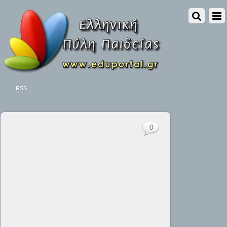
RSS
0