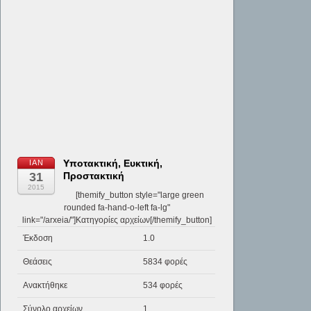
Υποτακτική, Ευκτική,
ΙΑΝ
31
Προστακτική
2015
[themify_button style="large green
rounded fa-hand-o-left fa-lg"
link="/arxeia/"]Κατηγορίες αρχείων[/themify_button]
Έκδοση
1.0
Θεάσεις
5834 φορές
Ανακτήθηκε
534 φορές
Σύνολο αρχείων
1