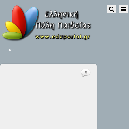
RSS
0