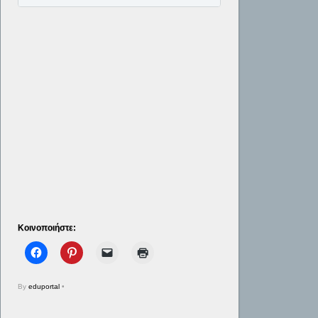
Κοινοποιήστε:
By
eduportal
•