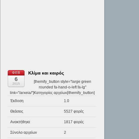
Κλίμα και καιρός
ΦΕΒ
6
[themify_button style="large green
2015
rounded fa-hand-o-left fa-lg"
link="/arxeia/"]Κατηγορίες αρχείων[/themify_button]
Έκδοση
1.0
Θεάσεις
5527 φορές
Ανακτήθηκε
1817 φορές
Σύνολο αρχείων
2