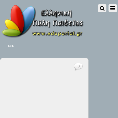
RSS
0