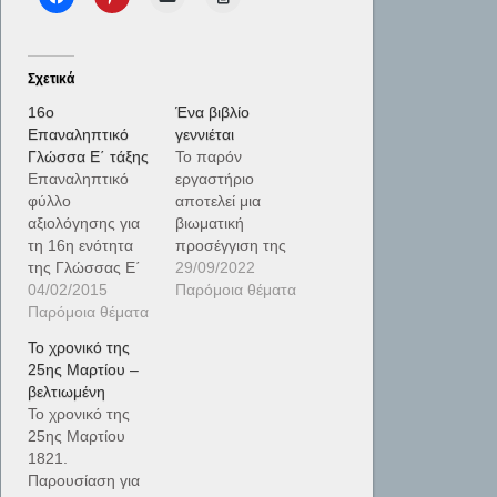
Σχετικά
16o
Ένα βιβλίο
Επαναληπτικό
γεννιέται
Γλώσσα Ε΄ τάξης
Το παρόν
Επαναληπτικό
εργαστήριο
φύλλο
αποτελεί μια
αξιολόγησης για
βιωματική
τη 16η ενότητα
προσέγγιση της
της Γλώσσας Ε΄
διαδικασίας
29/09/2022
τάξης (ΟΕΔΒ
04/02/2015
παραγωγής ενός
Παρόμοια θέματα
2009).
Παρόμοια θέματα
βιβλίου, από την
Περιλαμβάνει
σύλληψη της
Το χρονικό της
ορθογραφικές
ιδέας του και τη
25ης Μαρτίου –
ασκήσεις,
συγγραφή μέχρι
βελτιωμένη
αντωνυμίες,
τη βιβλιοδεσία και
Το χρονικό της
συνώνυμα,
την προώθηση
25ης Μαρτίου
συλλαβική
του βιβλίου στο
1821.
αύξηση,
αναγνωστικό
Παρουσίαση για
παραθετικά
κοινό. Οι