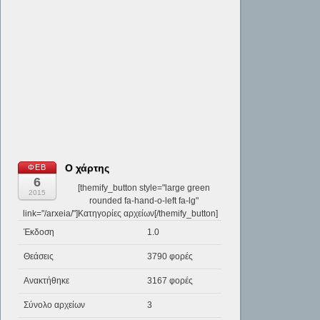
Ο χάρτης
ΦΕΒ
6
[themify_button style="large green
2015
rounded fa-hand-o-left fa-lg"
link="/arxeia/"]Κατηγορίες αρχείων[/themify_button]
Έκδοση
1.0
Θεάσεις
3790 φορές
Ανακτήθηκε
3167 φορές
Σύνολο αρχείων
3