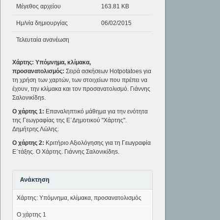
Μέγεθος αρχείου
163.81 KB
Ημ/νία δημιουργίας
06/02/2015
Τελευταία ανανέωση
Χάρτης: Υπόμνημα, κλίμακα,
προσανατολισμός:
Σειρά ασκήσεων Hotpotatoes για
τη χρήση των χαρτών, των στοιχείων που πρέπει να
έχουν, την κλίμακα και τον προσανατολισμό. Γιάννης
Σαλονικίδηs.
Ο χάρτης 1:
Επαναληπτικό μάθημα για την ενότητα
της Γεωγραφίας της Ε΄Δημοτικού "Χάρτης".
Δημήτρης Λώλης.
Ο χάρτης 2:
Κριτήριο Αξιολόγησης για τη Γεωγραφία
Ε΄τάξης. Ο Χάρτης. Γιάννης Σαλονικίδηs.
Ανάκτηση
Χάρτης: Υπόμνημα, κλίμακα, προσανατολισμός
Ο χάρτης 1