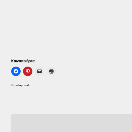
Κοινοποιήστε:
By
eduportal
•