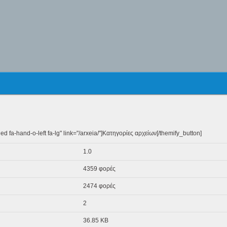
d fa-hand-o-left fa-lg" link="/arxeia/"]Κατηγορίες αρχείων[/themify_button]
1.0
4359 φορές
2474 φορές
2
36.85 KB