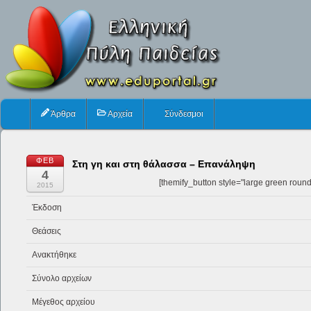
Άρθρα
Αρχεία
Σύνδεσμοι
ΦΕΒ
Στη γη και στη θάλασσα – Επανάληψη
4
[themify_button style="large green rounde
2015
Έκδοση
Θεάσεις
Ανακτήθηκε
Σύνολο αρχείων
Μέγεθος αρχείου