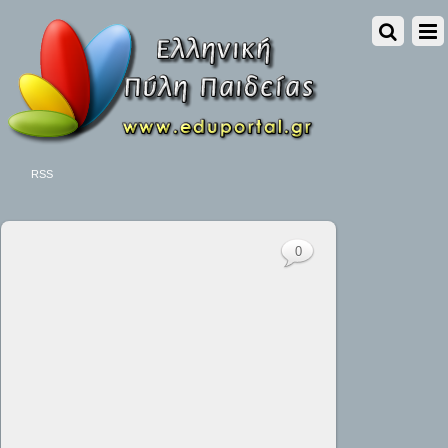
RSS
0