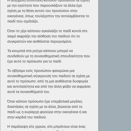
Η αυξηµένη απόσταση κάποιου προσώπου σε σχέση
µε την εγγύτητα που παρουσιάζουν τα άλλα έχει
σχέση µε τη θέση αυτού του προσώπου στην
οικογένεια, όπως τουλάχιστον την αντιλαµβάνεται το
παιδί που σχεδιάζει.
Όταν το χέρι κάποιου αγκαλιάζει το παιδί κοντά στο
λαιµό εκφράζει την αίσθηση του παιδιού ότι το
συγκρατούν και αισθάνεται περιορισµένο.
Τα κουµπιά στα ρούχα κάποιου µπορεί να
συνδεθούν µε τη συναισθηµατική σπουδαιότητα που
έχει αυτό το πρόσωπο για το παιδί.
Το σβήσιµο ενός προσώπου φανερώνει µια
συναισθηµατική σύγκρουση του παιδιού σε σχέση µε
αυτό το πρόσωπο: από τη µια αισθάνεται δυσφορία
και αντιπαλότητα και από την άλλη φόβο να εκφράσει
αυτά τα συναισθήµατά του.
Όταν κάποιο πρόσωπο έχει υπερβολικά µεγάλες
διαστάσεις σε σχέση µε τα άλλα, βιώνεται από το
παιδί ως η κυρίαρχη φιγούρα στην οικογένεια ή και
στην καρδιά του παιδιού.
Η παράλειψη είτε χεριών, είτε µπράτσων είναι ένας