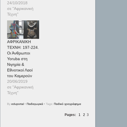
24/10/2018
σε "Αφρικανική
Τέχνη"
AΦΡΙΚΑΝΙΚΗ
ΤΕΧΝΗ: 197-224.
Οι Άνθρωποι
Yoruba στη
Νιγηρία &
Εθνοτικοί Λαοί
του Καμερούν
20/06/2019
σε "Αφρικανική
Τέχνη"
By
eduportal
•
Παιδαγωγικά
• Tags:
Παιδικό ιχνογράφημα
Pages:
1
2
3