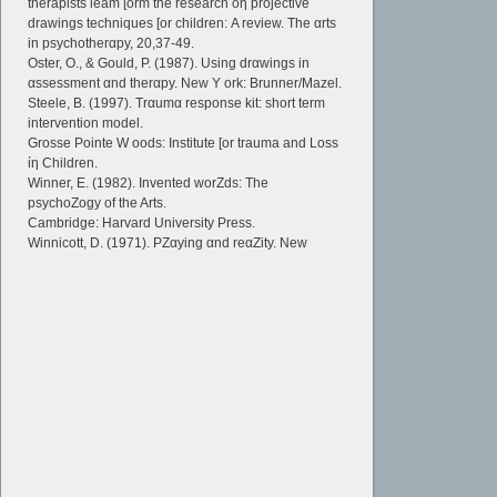
therapists leam [orm the research οη projective
drawings techniques [or children: Α review. The αrts
in psychotherαpy, 20,37-49.
Oster, Ο., & Gould, Ρ. (1987). Using drαwings in
αssessment αnd therαpy. New Υ ork: Brunner/Mazel.
Steele, Β. (1997). Trαumα response kit: short term
intervention model.
Grosse Pointe W oods: Institute [or trauma and Loss
ίη Children.
Winner, Ε. (1982). Invented worZds: The
psychoZogy of the Arts.
Cambridge: Harvard University Press.
Winnicott, D. (1971). PZαying αnd reαZity. New