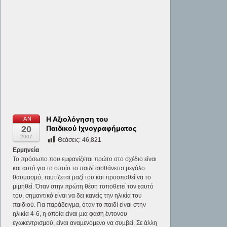
Η Αξιολόγηση του
ΙΑΝ
20
Παιδικού Ιχνογραφήματος
2007
Θεάσεις:
46,821
Ερµηνεία
Το πρόσωπο που εµφανίζεται πρώτο στο σχέδιο είναι
και αυτό για το οποίο το παιδί αισθάνεται µεγάλο
θαυµασµό, ταυτίζεται µαζί του και προσπαθεί να το
µιµηθεί. Όταν στην πρώτη θέση τοποθετεί τον εαυτό
του, σηµαντικό είναι να δει κανείς την ηλικία του
παιδιού. Για παράδειγµα, όταν το παιδί είναι στην
ηλικία 4-6, η οποία είναι µια φάση έντονου
εγωκεντρισµού, είναι αναµενόµενο να συµβεί. Σε άλλη