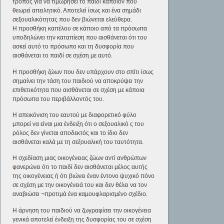
τρόπος για να τιµωρήσει το παιδί κάποιον που
θεωρεί απειλητικό. Αποτελεί ίσως και ένα σηµάδι
σεξουαλικότητας που δεν βιώνεται ελεύθερα.
Η προσθήκη καπέλου σε κάποιο από τα πρόσωπα
υποδηλώνει την καταπίεση που αισθάνεται ότι του
ασκεί αυτό το πρόσωπο και τη δυσφορία που
αισθάνεται το παιδί σε σχέση µε αυτό.
Η προσθήκη ζώων που δεν υπάρχουν στο σπίτι ίσως
σηµαίνει την τάση του παιδιού να αποκρύψει την
επιθετικότητα που αισθάνεται σε σχέση µε κάποια
πρόσωπα του περιβάλλοντός του.
Η απεικόνιση του εαυτού µε διαφορετικό φύλο
µπορεί να είναι µια ένδειξη ότι ο σεξουαλικό ς του
ρόλος δεν γίνεται αποδεκτός και το ίδιο δεν
αισθάνεται καλά µε τη σεξουαλική του ταυτότητα.
Η σχεδίαση µιας οικογένειας ζώων αντί ανθρώπων
φανερώνει ότι το παιδί δεν αισθάνεται µέλος αυτής
της οικογένειας ή ότι βιώνει έναν έντονο ψυχικό πόνο
σε σχέση µε την οικογένειά του και δεν θέλει να τον
αναβιώσει ¬προτιµά ένα καµουφλαρισµένο σχέδιο.
Η άρνηση του παιδιού να ζωγραφίσει την οικογένεια
γενικά αποτελεί ένδειξη της δυσφορίας του σε σχέση