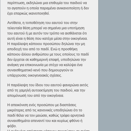
περίπτωση, εκδηλώνει µια επιθυµία του παιδιού να
το αγαπούν η οποία παραµένει ανικανοποίητη ή δεν
έχει επαρκώς ικανοποιηθεί.
Αντίθετα, η τοποθέτηση του εαυτού του στην
τελευταία θέση µπορεί να σηµαίνει µια υποτίµηση
του εαυτού ή µε αυτόν τον τρόπο να αισθάνεται ότι
αυτή είναι η θέση που κατέχει µέσα στην οικογένεια.
Η παράλειψη κάποιου προσώπου δηλώνει την µη
αποδοχή του από το παιδί. Ενώ η προσθήκη
κάποιου άλλου ανθρώπου µε τους οποίους το παιδί
δεν έρχεται σε καθηµερινή επαφή, υποδηλώνει την
ανάγκη για επικοινωνία µε στόχο να καλύψει ένα
συναισθηµατικό κενό που δηµιουργούν οι
υπάρχουσες οικογενειακές σχέσεις.
Η παράλειψη του ίδιου του εαυτού φανερώνει εκτός
από τη χαµηλή αυτοεκτίµηση του παιδιού, και την
αποµόνωσή του από την οικογένεια.
Η απεικόνιση ενός προσώπου µε διαστάσεις
µικρότερες από τις κανονικές υποδηλώνει ότι το
παιδί θέλει να τον µειώσει, καθώς τρέφει αρνητικά
συναισθηµάτα απεναντί του και κυρίως φθόνο ή
φόβο.