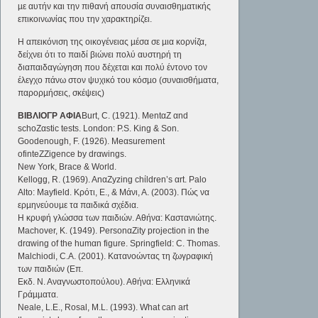
µε αυτήν και την πιθανή απουσία συναισθηµατικής
επικοινωνίας που την χαρακτηρίζει.
Η απεικόνιση της οικογένειας µέσα σε µια κορνίζα,
δείχνει ότι το παιδί βιώνει πολύ αυστηρή τη
διαπαιδαγώγηση που δέχεται και πολύ έντονο τον
έλεγχο πάνω στον ψυχικό του κόσµο (συναισθήµατα,
παρορµήσεις, σκέψεις)
ΒΙΒΛΙΟΓΡ ΑΦΙΑ
Burt, C. (1921). MentαZ αnd
schoZαstic tests. London: P.S. King & Son.
Goodenough, F. (1926). Meαsurement
ofinteZZigence by drαwings.
New York, Brace & World.
Kellogg, R. (1969). AnαZyzing chίldren’s αrt. Palo
Alto: Mayfield. Κρότι, Ε., & Μάνι, Α. (2003). Πώς να
ερµηνεύουµε τα παιδικά σχέδια.
Η κρυφή γλώσσα των παιδιών. Αθήνα: Καστανιώτης.
Machover, Κ. (1949). PersonαZity projection in the
drαwing of the humαn figure. Springfield: C. Thomas.
Malchiodi, C.A. (2001). Κατανοώντας τη ζωγραφική
των παιδιών (Επ.
Εκδ. Ν. Αναγνωστοπούλου). Αθήνα: Ελληνικά
Γράµµατα.
Neale, L.E., Rosal, M.L. (1993). What can art