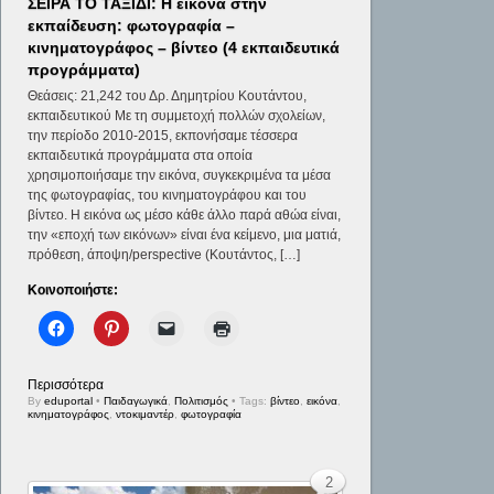
ΣΕΙΡΑ ΤΟ ΤΑΞΙΔΙ: Η εικόνα στην
εκπαίδευση: φωτογραφία –
κινηματογράφος – βίντεο (4 εκπαιδευτικά
προγράμματα)
Θεάσεις: 21,242 του Δρ. Δημητρίου Κουτάντου,
εκπαιδευτικού Mε τη συμμετοχή πολλών σχολείων,
την περίοδο 2010-2015, εκπονήσαμε τέσσερα
εκπαιδευτικά προγράμματα στα οποία
χρησιμοποιήσαμε την εικόνα, συγκεκριμένα τα μέσα
της φωτογραφίας, του κινηματογράφου και του
βίντεο. Η εικόνα ως μέσο κάθε άλλο παρά αθώα είναι,
την «εποχή των εικόνων» είναι ένα κείμενο, μια ματιά,
πρόθεση, άποψη/perspective (Κουτάντος, […]
Κοινοποιήστε:
Περισσότερα
By
eduportal
•
Παιδαγωγικά
,
Πολιτισμός
• Tags:
βίντεο
,
εικόνα
,
κινηματογράφος
,
ντοκιμαντέρ
,
φωτογραφία
2