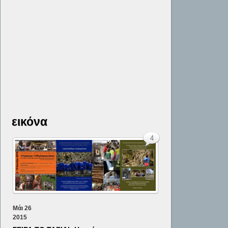
εικόνα
4
Μάι
26
2015