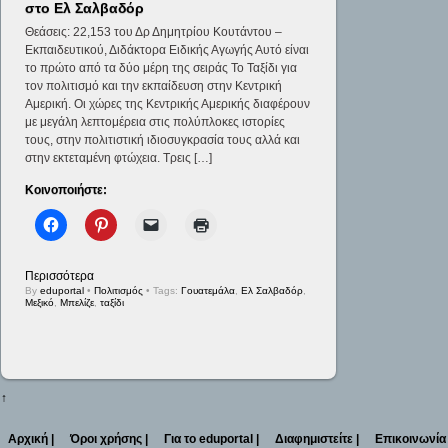
στο Ελ Σαλβαδόρ
Θεάσεις: 22,153 του Δρ Δημητρίου Κουτάντου –
Εκπαιδευτικού, Διδάκτορα Ειδικής Αγωγής Αυτό είναι
το πρώτο από τα δύο μέρη της σειράς Το Ταξίδι για
τον πολιτισμό και την εκπαίδευση στην Κεντρική
Αμερική. Οι χώρες της Κεντρικής Αμερικής διαφέρουν
με μεγάλη λεπτομέρεια στις πολύπλοκες ιστορίες
τους, στην πολιτιστική ιδιοσυγκρασία τους αλλά και
στην εκτεταμένη φτώχεια. Τρεις […]
Κοινοποιήστε:
Περισσότερα
By
eduportal
•
Πολιτισμός
• Tags:
Γουατεμάλα
,
Ελ Σαλβαδόρ
,
Μεξικό
,
Μπελίζε
,
ταξίδι
↑
Αρχική |
Όροι χρήσης |
Για το eduportal |
Διαφημιστείτε |
Επικοινωνία