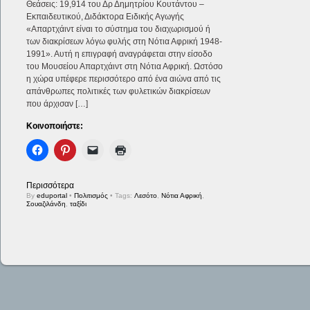
Θεάσεις: 19,914 του Δρ Δημητρίου Κουτάντου –
Εκπαιδευτικού, Διδάκτορα Ειδικής Αγωγής
«Απαρτχάιντ είναι το σύστημα του διαχωρισμού ή
των διακρίσεων λόγω φυλής στη Νότια Αφρική 1948-
1991». Αυτή η επιγραφή αναγράφεται στην είσοδο
του Μουσείου Απαρτχάιντ στη Νότια Αφρική. Ωστόσο
η χώρα υπέφερε περισσότερο από ένα αιώνα από τις
απάνθρωπες πολιτικές των φυλετικών διακρίσεων
που άρχισαν […]
Κοινοποιήστε:
Περισσότερα
By
eduportal
•
Πολιτισμός
• Tags:
Λεσότο
,
Νότια Αφρική
,
Σουαζιλάνδη
,
ταξίδι