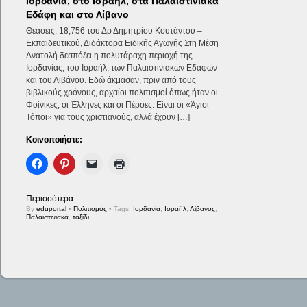
Ιορδανία, στο Ισραήλ, στα Παλαιστινιακά
Εδάφη και στο Λίβανο
Θεάσεις: 18,756 του Δρ Δημητρίου Κουτάντου –
Εκπαιδευτικού, Διδάκτορα Ειδικής Αγωγής Στη Μέση
Ανατολή δεσπόζει η πολυτάραχη περιοχή της
Ιορδανίας, του Ισραήλ, των Παλαιστινιακών Εδαφών
και του Λιβάνου. Εδώ άκμασαν, πριν από τους
βιβλικούς χρόνους, αρχαίοι πολιτισμοί όπως ήταν οι
Φοίνικες, οι Έλληνες και οι Πέρσες. Είναι οι «Άγιοι
Τόποι» για τους χριστιανούς, αλλά έχουν […]
Κοινοποιήστε:
Περισσότερα
By
eduportal
•
Πολιτισμός
• Tags:
Ιορδανία
,
Ισραήλ
,
Λίβανος
,
Παλαιστινιακά
,
ταξίδι