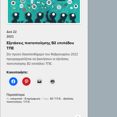
Δεκ
22
2021
Εξετάσεις πιστοποίησης Β2 επιπέδου
ΤΠΕ
Στο πρώτο δεκαπενθήμερο του Φεβρουαρίου 2022
προγραμματίζεται να ξεκινήσουν οι εξετάσεις
πιστοποίησης Β2 επιπέδου ΤΠΕ.
Κοινοποιήστε:
Περισσότερα
By
eduportal
•
Επιμόρφωση
• Tags:
Β2 Τ.Π.Ε.
,
εξετάσεις
,
πιστοποίηση
,
Τ.Π.Ε.