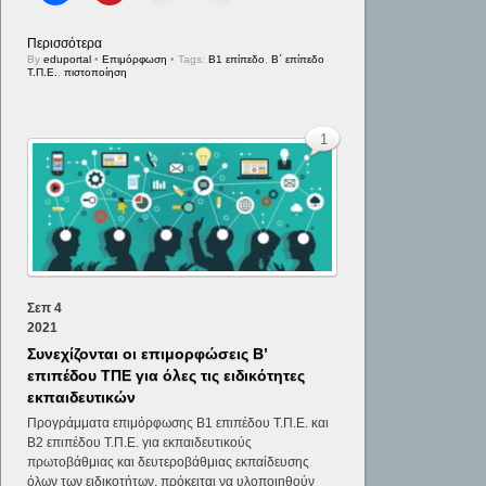
Περισσότερα
By
eduportal
•
Επιμόρφωση
• Tags:
Β1 επίπεδο
,
Β΄ επίπεδο
Τ.Π.Ε.
,
πιστοποίηση
1
Σεπ
4
2021
Συνεχίζονται οι επιμορφώσεις Β’
επιπέδου ΤΠΕ για όλες τις ειδικότητες
εκπαιδευτικών
Προγράμματα επιμόρφωσης Β1 επιπέδου Τ.Π.Ε. και
Β2 επιπέδου Τ.Π.Ε. για εκπαιδευτικούς
πρωτοβάθμιας και δευτεροβάθμιας εκπαίδευσης
όλων των ειδικοτήτων, πρόκειται να υλοποιηθούν