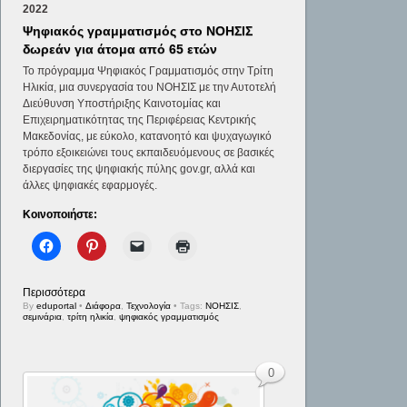
2022
Ψηφιακός γραμματισμός στο ΝΟΗΣΙΣ
δωρεάν για άτομα από 65 ετών
Το πρόγραμμα Ψηφιακός Γραμματισμός στην Τρίτη
Ηλικία, μια συνεργασία του ΝΟΗΣΙΣ με την Αυτοτελή
Διεύθυνση Υποστήριξης Καινοτομίας και
Επιχειρηματικότητας της Περιφέρειας Κεντρικής
Μακεδονίας, με εύκολο, κατανοητό και ψυχαγωγικό
τρόπο εξοικειώνει τους εκπαιδευόμενους σε βασικές
διεργασίες της ψηφιακής πύλης gov.gr, αλλά και
άλλες ψηφιακές εφαρμογές.
Κοινοποιήστε:
Περισσότερα
By
eduportal
•
Διάφορα
,
Τεχνολογία
• Tags:
ΝΟΗΣΙΣ
,
σεμινάρια
,
τρίτη ηλικία
,
ψηφιακός γραμματισμός
0