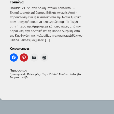
Γουιάνα
Θεάσεις: 21,720 του Δρ Δημητρίου Κουτάντου –
Εκπαιδευτικού, Διδάκτορα Ειδικής Αγωγής Αυτή η
παρουσίαση είναι η τελευταία από την Νότια Αμερική,
πριν προχωρήσουμε να ολοκληρώσουμε Το Ταξίδι
στην ήπειρο της Αμερικής με κάποιες χώρες από την
Καραϊβική, την Κεντρική και τη Βόρεια Αμερική. Από
την Καρθαγένη της Κολομβίας η υποψήφια Διδάκτωρ
Liliana Jaimes μας μιλάει […]
Κοινοποιήστε:
Περισσότερα
By
eduportal
•
Πολιτισμός
• Tags:
Γαλλική Γουιάνα
,
Κολομβία
,
Σουρινάμ
,
ταξίδι