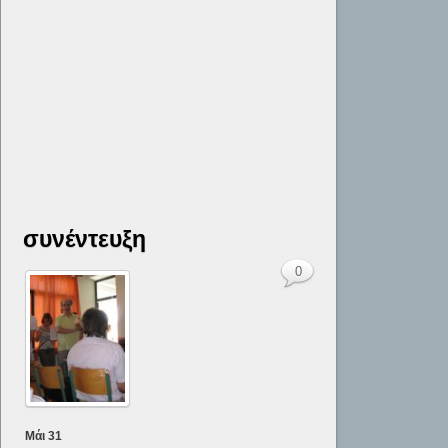
συνέντευξη
0
Μάι
31