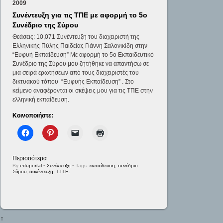
2009
Συνέντευξη για τις ΤΠΕ με αφορμή το 5ο
Συνέδριο της Σύρου
Θεάσεις: 10,071 Συνέντευξη του διαχειριστή της
Ελληνικής Πύλης Παιδείας Γιάννη Σαλονικίδη στην
“Ευφυή Εκπαίδευση” Με αφορμή το 5ο Εκπαιδευτικό
Συνέδριο της Σύρου μου ζητήθηκε να απαντήσω σε
μια σειρά ερωτήσεων από τους διαχειριστές του
δικτυακού τόπου “Ευφυής Εκπαίδευση” . Στο
κείμενο αναφέρονται οι σκέψεις μου για τις ΤΠΕ στην
ελληνική εκπαίδευση.
Κοινοποιήστε:
Περισσότερα
By
eduportal
•
Συνέντευξη
• Tags:
εκπαίδευση
,
συνέδριο
Σύρου
,
συνέντευξη
,
Τ.Π.Ε.
↑