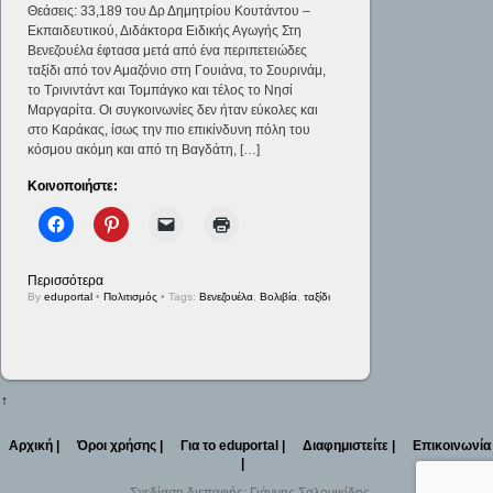
Θεάσεις: 33,189 του Δρ Δημητρίου Κουτάντου –
Εκπαιδευτικού, Διδάκτορα Ειδικής Αγωγής Στη
Βενεζουέλα έφτασα μετά από ένα περιπετειώδες
ταξίδι από τον Αμαζόνιο στη Γουιάνα, το Σουρινάμ,
το Τρινιντάντ και Τομπάγκο και τέλος το Νησί
Μαργαρίτα. Οι συγκοινωνίες δεν ήταν εύκολες και
στο Καράκας, ίσως την πιο επικίνδυνη πόλη του
κόσμου ακόμη και από τη Βαγδάτη, […]
Κοινοποιήστε:
Περισσότερα
By
eduportal
•
Πολιτισμός
• Tags:
Βενεζουέλα
,
Βολιβία
,
ταξίδι
↑
Αρχική |
Όροι χρήσης |
Για το eduportal |
Διαφημιστείτε |
Επικοινωνία
|