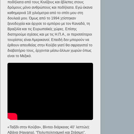
ποδήλατα από τους Κινέζους και έβλεπες στους
δρόμους μόνο ανθρώπους και ποδήλατα. Εγώ έκανα
καθημερινά 18 χιλιόμετρα από το σπίτι μου στη
δουλειά μου. Όμως από το 1994 χτίστηκαν
ξενοδοχεία και άρχισε το εμπόριο με τον Καναδά, τη
Βραζιλία και τις Ευρωπαϊκές χώρες. Επίσης
διατηρούμε σχέσεις και με τις Η.Π.Α., οι περισσότεροι
τουρίστες είναι Αμερικανοί. Επειδή δεν μπορούν να
έρθουν απευθείας στην Κούβα γιατί θα σφραγιστεί το
διαβατήριο τους, έρχονται μέσω άλλων χωρών όπως
είναι το Μεξικό.
«Ταξίδι στην Κούβα», Βίντεο διάρκειας 40’ λεπτών):
Αβάνα (Havana), “Πολυπολιτισμική και Στάσιμη”,