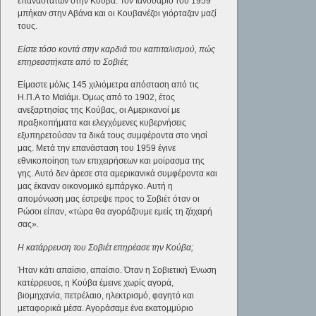
επαναστατών στην Κούβα. Τον Ιανουάριο του 1959
μπήκαν στην Αβάνα και οι Κουβανέζοι γιόρταζαν μαζί
τους.
Είστε τόσο κοντά στην καρδιά του καπιταλισμού, πώς
επηρεαστήκατε από το Σοβιέτ;
Είμαστε μόλις 145 χιλιόμετρα απόσταση από τις
Η.Π.Α το Μαϊάμι. Όμως από το 1902, έτος
ανεξαρτησίας της Κούβας, οι Αμερικανοί με
πραξικοπήματα και ελεγχόμενες κυβερνήσεις
εξυπηρετούσαν τα δικά τους συμφέροντα στο νησί
μας. Μετά την επανάσταση του 1959 έγινε
εθνικοποίηση των επιχειρήσεων και μοίρασμα της
γης. Αυτό δεν άρεσε στα αμερικανικά συμφέροντα και
μας έκαναν οικονομικό εμπάργκο. Αυτή η
απομόνωση μας έστρεψε προς το Σοβιέτ όταν οι
Ρώσοι είπαν, «τώρα θα αγοράζουμε εμείς τη ζάχαρή
σας».
Η κατάρρευση του Σοβιέτ επηρέασε την Κούβα;
Ήταν κάτι απαίσιο, απαίσιο. Όταν η Σοβιετική Ένωση
κατέρρευσε, η Κούβα έμεινε χωρίς αγορά,
βιομηχανία, πετρέλαιο, ηλεκτρισμό, φαγητό και
μεταφορικά μέσα. Αγοράσαμε ένα εκατομμύριο