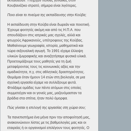
εκπαίδευαν. Υπήρχαν πολλές γυναίκες στον
Κουβανέζικο στρατό, σήμερα είναι λιγότερες.
Ποιο είναι το πνεύμα της εκπαίδευσης στην Κούβα;
Η εκπαίδευση στην Κούβα είναι δωρεάν και ποιοτική.
Έχουμε φοιτητές ακόμη και από τις Η.Π.Α. που
σπουδάζουν στις ιατρικές μας σχολές, αλλά και
φτωχούς Αφρικανούς, υπότροφους της Κούβας.
Μαθαίνουμε γεωγραφία, ιστορία, μαθηματικά και
τώρα σεξουαλική αγωγή. Το 1991 είχαμε έλλειψη
υλικών ζωγραφικής και αναζητήσαμε φυσικά υλικά.
Προετοιμάζουμε τους μαθητές για τη ζωή
μεταφέροντας τους τις κοινωνικές αξίες και την
ομαδικότητα, π.χ. στις αθλητικές δραστηριότητες.
Θυμάμαι όταν ήμουν 14 ετών στη βιολογία, σε μια
σχολική εργασία είχαμε να συλλέξουμε φυτά.
Φτιάξαμε ομάδες των πέντε ατόμων στις οποίες
συμμετείχαν και οι γονείς μας, μαζευόμασταν τα
βράδια στα σπίτια, ήταν πολύ όμορφα.
Πώς γίνεται η επιλογή της εργασίας στη χώρα σου;
Τα πανεπιστήμια ένα μήνα πριν την αποφοίτησή μας,
ανακοινώνουν λίστες με τις βαθμολογίες μας και οι
εταιρείες ή οι οργανισμοί επιλέγουν τους φοιτητές. Ο