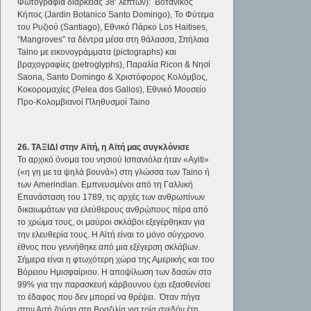
Φωτογραφία διάρκειας 38’ λεπτών): Βοτανικός
Κήπος (Jardin Botanico Santo Domingo), Το Φύτεμα
του Ρυζιού (Santiago), Εθνικό Πάρκο Los Haitises,
“Mangroves” τα δέντρα μέσα στη θάλασσα, Σπήλαια
Taino με εικονογράμματα (pictographs) και
βραχογραφίες (petroglyphs), Παραλία Ricon & Νησί
Saona, Santo Domingo & Χριστόφορος Κολόμβος,
Κοκορομαχίες (Pelea dos Gallos), Εθνικό Μουσείο
Προ-Κολομβιανοί Πληθυσμοί Taino
26. ΤΑΞΙΔΙ στην Αϊτή, η Αϊτή μας συγκλόνισε
Το αρχικό όνομα του νησιού Ισπανιόλα ήταν «Ayiti»
(«η γη με τα ψηλά βουνά») στη γλώσσα των Taino ή
των Amerindian. Εμπνευσμένοι από τη Γαλλική
Επανάσταση του 1789, τις αρχές των ανθρωπίνων
δικαιωμάτων για ελεύθερους ανθρώπους πέρα από
το χρώμα τους, οι μαύροι σκλάβοι εξεγέρθηκαν για
την ελευθερία τους. Η Αϊτή είναι το μόνο σύγχρονο
έθνος που γεννήθηκε από μια εξέγερση σκλάβων.
Σήμερα είναι η φτωχότερη χώρα της Αμερικής και του
Βόρειου Ημισφαίριου. Η αποψίλωση των δασών στο
99% για την παρασκευή κάρβουνου έχει εξασθενίσει
το έδαφος που δεν μπορεί να θρέψει. Όταν πήγα
στην Αιτή ζούσα στη Βραζιλία για τρία σχεδόν έτη