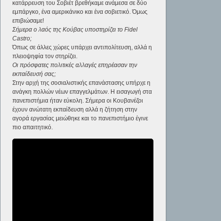
κατάρρευση του Σοβιέτ βρεθήκαμε ανάμεσα σε δύο
εμπάργκο, ένα αμερικάνικο και ένα σοβιετικό. Όμως
επιβιώσαμε!
Σήμερα ο λαός της Κούβας υποστηρίζει το Fidel
Castro;
Όπως σε άλλες χώρες υπάρχει αντιπολίτευση, αλλά η
πλειοψηφία τον στηρίζει.
Οι πρόσφατες πολιτικές αλλαγές επηρέασαν την
εκπαίδευσή σας;
Στην αρχή της σοσιαλιστικής επανάστασης υπήρχε η
ανάγκη πολλών νέων επαγγελμάτων. Η εισαγωγή στα
πανεπιστήμια ήταν εύκολη. Σήμερα οι Κουβανέζοι
έχουν ανώτατη εκπαίδευση αλλά η ζήτηση στην
αγορά εργασίας μειώθηκε και το πανεπιστήμιο έγινε
πιο απαιτητικό.