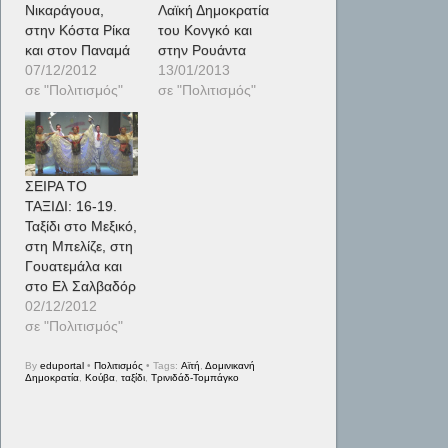
Νικαράγουα,
Λαϊκή Δημοκρατία
στην Κόστα Ρίκα
του Κονγκό και
και στον Παναμά
στην Ρουάντα
07/12/2012
13/01/2013
σε "Πολιτισμός"
σε "Πολιτισμός"
ΣΕΙΡΑ ΤΟ
ΤΑΞΙΔΙ: 16-19.
Ταξίδι στο Μεξικό,
στη Μπελίζε, στη
Γουατεμάλα και
στο Ελ Σαλβαδόρ
02/12/2012
σε "Πολιτισμός"
By
eduportal
•
Πολιτισμός
• Tags:
Αϊτή
,
Δομινικανή
Δημοκρατία
,
Κούβα
,
ταξίδι
,
Τρινιδάδ-Τομπάγκο