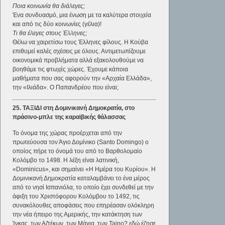
Ποια κοινωνία θα διάλεγες;
Ένα συνδυασμό, μια ένωση με τα καλύτερα στοιχεία
και από τις δύο κοινωνίες (γέλια)!
Τι θα έλεγες στους Έλληνες;
Θέλω να χαιρετίσω τους Έλληνες φίλους. Η Κούβα
επιθυμεί καλές σχέσεις με όλους. Αντιμετωπίζουμε
οικονομικά προβλήματα αλλά εξακολουθούμε να
βοηθάμε τις φτωχές χώρες. Έχουμε κάποια
μαθήματα που σας αφορούν την «Αρχαία Ελλάδα»,
την «Ιλιάδα». Ο Παπανδρέου που είναι;
25. ΤΑΞΙΔΙ στη Δομινικανή Δημοκρατία, στο
πράσινο-μπλε της καραϊβικής θάλασσας
Το όνομα της χώρας προέρχεται από την
πρωτεύουσα τον Άγιο Δομίνικο (Santo Domingo) ο
οποίος πήρε το όνομά του από το Βαρθολομαίο
Κολόμβο το 1498. Η λέξη είναι λατινική,
«Dominicus», και σημαίνει «Η Ημέρα του Κυρίου». Η
Δομινικανή Δημοκρατία καταλαμβάνει το ένα μέρος
από το νησί Ισπανιόλα, το οποίο έχει συνδεθεί με την
άφιξη του Χριστόφορου Κολόμβου το 1492, τις
συνακόλουθες αποφάσεις που επηρέασαν ολόκληρη
την νέα ήπειρο της Αμερικής, την κατάκτηση των
Ίνκας, των Αζτέκων, των Μάγια, των Taino? εδώ έζησε