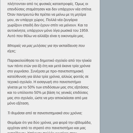
πλήττονταν από τις φυσικές καταστροφές. Όμως οι
επενδύσεις σταμάτησαν και δεν υπάρχουν νέα σπίτια.
Όταν παντρευτώ θα πρέπει να μείνω με τη μητέρα
μου, αν υπάρχει χώρος. Πολλά νέα ζευγάρια
χωρίζουν επειδή δεν έχουν σπίτι να μείνουν. Και τα
αυτοκίνητα, υπάρχουν μόνο λίγα ρωσικά του 1959.
Αυτό που θέλω να αλλάξει είναι η οικονομία μας.
Μπορείς να μας μιλήσεις για την εκπαίδευση που
είχες;
Παρακολούθησα το δημοτικό σχολείο από την ηλικία
των πέντε ετών για έξι έτη και μετά έκανα τρία χρόνια
στο γυμνάσιο. Συνέχισα με προ-πανεπιστημιακή
κατεύθυνση για άλλα τρία χρόνια, αλλιώς φοιτάς σε
τεχνικό σχολείο. Η εισαγωγή στο πανεπιστήμιο
γίνεται με το 50% των επιδόσεων μας στις εξετάσεις
και το υπόλοιπο 50% με βάση τις γενικές επιδόσεις
μας στο σχολείο, ώστε να μην αποκλείεσαι από μια
μόνο εξέταση.
Τι θυμάσαι από τα πανεπιστημιακά σου χρόνια;
Θυμάμαι ότι για δύο χρόνια, μια φορά την εβδομάδα,
ερχόταν από το στρατό στο πανεπιστήμιο και μας