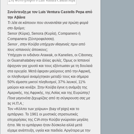
Στη Φωτογραφία ο Luis Ventura Castells Pepa
Συνέντευξη με τον Luis Ventura Castells Pepa από
την Αβάνα
Τι λέτε σε κάποιον που συναντάται για πρώτη φορά
στο δρόμο;
Senor (Κύριε), Senora (Κυρία), Companero ή
Companera (Σύντροφε/ισσα).
Senor , στην Κούβα υπήρχαν ιθαγενείς πριν από
τους ισπανούς άποικους;
Υπήρχαν οι ινδιάνοι Arawak, οι Kanelies, οι Ciboney,
οι Guanahatabey και άλλες φυλές. Όμως οι Ισπανοί
έψαχναν για χρυσό και τους εξόντωσαν με τη δουλειά
στα ορυχεία. Μετά έφεραν μαύρους από την Αφρική,
οι πληθυσμοί αναμίχτηκαν μεταξύ τους και σήμερα
50% είμαστε μικτοί πληθυσμοί, 37% λευκοί, 11%
μαύροι και κινέζοι. Στην Κούβα έγινε η ανάμιξη της
Αμερικής, της Αφρικής, της Ασίας και της Ευρώπης!
Ποια γεγονότα ξεχωρίζεις από τη σύγκρουση σας με
τις Η.Π.Α.;
Τον «Κόλπο των χοίρων» (bay of pigs) και το
εμπάργκο. Το 1961 οι μυστικές στρατιωτικές
επιχειρήσεις της CIA στην Κούβα γνώρισαν μεγάλη
ήττα. Με το εμπάργκο ήταν δύσκολα αλλά μετά
είχαμε ανάπτυξη, υγεία και παιδεία. Αργότερα με την