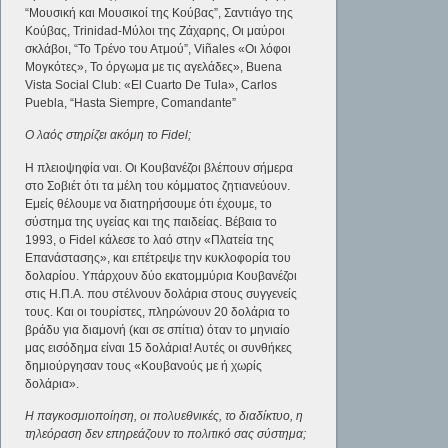
“Μουσική και Μουσικοί της Κούβας”, Σαντιάγο της
Κούβας, Trinidad-Μύλοι της Ζάχαρης, Οι μαύροι
σκλάβοι, “Το Τρένο του Ατμού”, Viñales «Οι λόφοι
Μογκότες», Το όργωμα με τις αγελάδες», Buena
Vista Social Club: «El Cuarto De Tula», Carlos
Puebla, “Hasta Siempre, Comandante”
Ο λαός στηρίζει ακόμη το Fidel;
Η πλειοψηφία ναι. Οι Κουβανέζοι βλέπουν σήμερα
στο Σοβιέτ ότι τα μέλη του κόμματος ζητιανεύουν.
Εμείς θέλουμε να διατηρήσουμε ότι έχουμε, το
σύστημα της υγείας και της παιδείας. Βέβαια το
1993, ο Fidel κάλεσε το λαό στην «Πλατεία της
Επανάστασης», και επέτρεψε την κυκλοφορία του
δολαρίου. Υπάρχουν δύο εκατομμύρια Κουβανέζοι
στις Η.Π.Α. που στέλνουν δολάρια στους συγγενείς
τους. Και οι τουρίστες, πληρώνουν 20 δολάρια το
βράδυ για διαμονή (και σε σπίτια) όταν το μηνιαίο
μας εισόδημα είναι 15 δολάρια! Αυτές οι συνθήκες
δημιούργησαν τους «Κουβανούς με ή χωρίς
δολάρια».
Η παγκοσμιοποίηση, οι πολυεθνικές, το διαδίκτυο, η
τηλεόραση δεν επηρεάζουν το πολιτικό σας σύστημα;