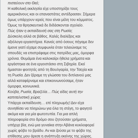
πιστεύουν στο Θεό;
Η καθολική εκκλησία είχε υποστηρίξει τους
αμερικάνους και οι επαναστάτες αντέδρασαν. Σήμερα
όμως υπάρχουν ιερείς που είναι μέλη του κόμματος.
Όμως τα θρησκευτικά δε διδάσκονται σχολείο.
Πώς ήταν η εκπαίδευσή σας στη Ρωσία;
Δύσκολη αλλά σε βάθος. Καλές διαλέξεις και
αξιόλογα εργαστήρια. Κανείς από όσους πήγαμε δεν
έμεινε γιατί είχαμε συμφωνία όταν τελειώναμε τις
σπουδές να επιστρέφαμε στις πατρίδες μας, όμορφα
χρόνια. Θυμάμαι ένα καλοκαίρι ήθελα χρήματα και
εργάστηκα σε ένα εργοστάσιο στη Σιβηρία. Εκεί
ήμασταν φοιτητές από τη Βουλγαρία, την Τσεχία και
τη Ρωσία. Δεν ξέραμε τη γλώσσα του διπλανού μας
αλλά καταφέρναμε και επικοινωνούσαμε, ήταν
όμορφα, κοινωνικά.
Κούβα, Ρωσία, Βραζιλία… Πώς είδες αυτή την
καπιταλιστική χώρα;
Υπάρχει εκπαίδευση… επί πληρωμής! Δεν είχα
συνηθίσει να πληρώνω για όλα τη στέγη, το φαγητό
ακόμα και για μία φωτοτυπία. Για μια απλή
πληροφορία στο δρόμο σου ζητούσαν χρήματα,
υπήρχε βία, ενώ μια γυναίκα στην Αβάνα κυκλοφορεί
χωρίς φόβο το βράδυ. Αν και ζούσα με το φόβο της
επίθεσης μου άρεσε η ανάπτυξη εκείνης της χώρας.