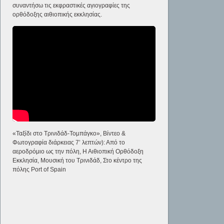
συναντήσω τις εκφραστικές αγιογραφίες της
ορθόδοξης αιθιοπικής εκκλησίας.
«Ταξίδι στο Τρινιδάδ-Τομπάγκο», Βίντεο &
Φωτογραφία διάρκειας 7’ λεπτών): Από το
αεροδρόμιο ως την πόλη, Η Αιθιοπική Ορθόδοξη
Εκκλησία, Μουσική του Τρινιδάδ, Στο κέντρο της
πόλης Port of Spain