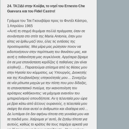
24. ΤΑΞΙΔΙ στην Κούβα, το νησί του Ernesto Che
Guevara και του Fidel Castro!
Γράμμα του Τσε Γκουεβάρα προς το Φιντέλ Κάστρο,
1 Απριλίου 1965
«Αυτή τη στιγμή θυμάμαι πολλά πράγματα, όταν σε
συνάντησα στο σπίτι της Maria Antonia, όταν μου
είπες να έρθω μαζί σου, όλες τις εντάσεις της
προετοιμασίας. Μια μέρα μας ρώτησαν ποιον να
ειδοποιήσουν στην περίπτωση του θανάτου μας, και
αυτή η πιθανότητα μας συγκλόνισε. Αργότερα ξέραμε
ότι σε μια επανάσταση κερδίζεις ή πεθαίνεις (αν είναι
αληθινή)… Παραιτούμαι επίσημα από τις θέσεις μου
στην Ηγεσία του κόμματος, ως Υπουργός, Διοικητής
και της Κουβανέζικης υπηκοότητάς μου… Συνεχίζω
σε νέα μέτωπα μαχών με την πίστη που μου δίδαξες,
το επαναστατικό πνεύμα, την ικανοποίηση του
ιερότερος καθήκοντος: να μάχομαι εναντίον του
ιμπεριαλισμού οπουδήποτε. Αν η τελευταία μου ώρα
με βρει κάτω από άλλους ουρανούς, η τελευταία μου
σκέψη θα είναι αυτοί οι άνθρωποι και ιδιαίτερα εσύ…
Δε λυπάμαι ότι δεν αφήνω τίποτα στη γυναίκα μου και
τα παιδιά μου. Χαίρομαι γι’ αυτό, δε ζητάω τίποτα για
αυτούς, καθώς το κράτος θα τους παρέχει αρκετά για