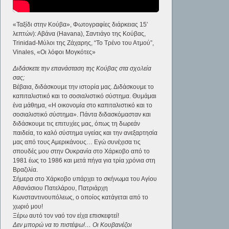
«Ταξίδι στην Κούβα», Φωτογραφίες διάρκειας 15′
λεπτών): Αβάνα (Havana), Σαντιάγο της Κούβας,
Trinidad-Μύλοι της Ζάχαρης, “Το Τρένο του Ατμού”,
Vinales, «Οι λόφοι Μογκότες»
Διδάσκετε την επανάσταση της Κούβας στα σχολεία
σας;
Βέβαια, διδάσκουμε την ιστορία μας. Διδάσκουμε το
καπιταλιστικό και το σοσιαλιστικό σύστημα. Θυμάμαι
ένα μάθημα, «Η οικονομία στο καπιταλιστικό και το
σοσιαλιστικό σύστημα». Πάντα διδασκόμασταν και
διδάσκουμε τις επιτυχίες μας, όπως τη δωρεάν
παιδεία, το καλό σύστημα υγείας και την ανεξαρτησία
μας από τους Αμερικάνους… Εγώ συνέχισα τις
σπουδές μου στην Ουκρανία στο Χάρκοβο από το
1981 έως το 1986 και μετά πήγα για τρία χρόνια στη
Βραζιλία.
Σήμερα στο Χάρκοβο υπάρχει το σκήνωμα του Αγίου
Αθανάσιου Πατελάρου, Πατριάρχη
Κωνσταντινουπόλεως, ο οποίος κατάγεται από το
χωριό μου!
Ξέρω αυτό τον ναό τον είχα επισκεφτεί!
Δεν μπορώ να το πιστέψω!… Οι Κουβανέζοι