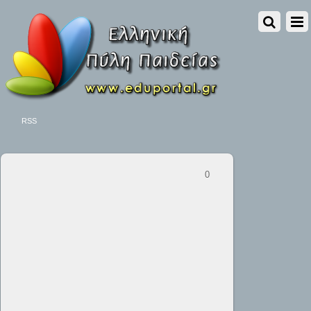
RSS
0