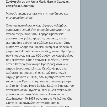
Συνέντευξη με την Anna Maria Garcia Cabezas,
υποψήφια Διδάκτωρ
Μπορείς να μας μιλήσεις για την πατρίδα σου και
τους ανθρώπους της;
Όταν την ανακάλυψε ο Χριστόφορος Κολόμβος
αναφώνησε,
«αυτό είναι το πιο όμορφο μέρος που
έχει δει ανθρώπινο μάτι»
! Σήμερα είμαστε ένα
μωσαϊκό από φυλές, χρώματα, μουσικές, έντεκα
εκατομμύρια άνθρωποι φιλόξενοι και φιλικοί. Όταν
ρωτάς στο δρόμο για μια διεύθυνση σε συνοδεύουν
μέχρι εκεί. Ο Fidel Castro είναι 49 χρόνια ο Πρόεδρος
των Υπουργών και των 600 μελών του Κοινοβουλίου
που εκλέγονται κάθε 5 χρόνια [Η συνέντευξη έγινε
όταν ο Κάστρο ήταν ακόμη Πρόεδρος]. Δικαίωμα
ψήφου έχουμε από 16 ετών Οι εκλογές μας είναι
ελεύθερες, με συμμετοχή 99%, ενώ στην Αγγλία
ψηφίζει μόνο το 25-30%, όσοι εξυπηρετούνται από
το σύστημα. Πριν από την επανάσταση υποφέραμε
από το δικτάτορα Hose Batista. Κατά τη διάρκεια του
απελευθερωτικού αγώνα ο Fidel φυλακίστηκε αλλά
μάντεψε σωστά στο βιβλίο του: «Η Ιστορία θα με
ελευθερώσει». Το 1957 συναντά στο Μεξικό τον Che
Guevara και οργανώνουν την απόβαση 80