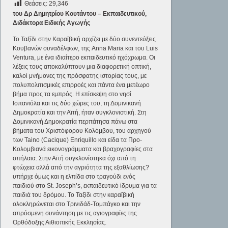
Θεάσεις:
29,346
του Δρ Δημητρίου Κουτάντου – Εκπαιδευτικού,
Διδάκτορα Ειδικής Αγωγής
Το Ταξίδι στην Καραϊβική αρχίζει με δύο συνεντεύξεις
Κουβανών συναδέλφων, της Anna Maria και του Luis
Ventura, με ένα ιδιαίτερο εκπαιδευτικό ηχόχρωμα. Οι
λέξεις τους αποκαλύπτουν μια διαφορετική οπτική,
καλοί μνήμονες της πρόσφατης ιστορίας τους, με
πολυπολιτισμικές επιρροές και πάντα ένα μετέωρο
βήμα προς τα εμπρός. Η επίσκεψη στο νησί
Ισπανιόλα και τις δύο χώρες του, τη Δομινικανή
Δημοκρατία και την Αϊτή, ήταν συγκλονιστική. Στη
Δομινικανή Δημοκρατία περπάτησα πάνω στα
βήματα του Χριστόφορου Κολόμβου, του αρχηγού
των Taino (Cacique) Enriquillo και είδα τα Προ-
Κολομβιανά εικονογράμματα και βραχογραφίες στα
σπήλαια. Στην Αϊτή συγκλονίστηκα όχι από τη
φτώχεια αλλά από την αγριότητα της εξαθλίωσης?
υπήρχε όμως και η ελπίδα στο τραγούδι ενός
παιδιού στο St. Joseph’s, εκπαιδευτικό ίδρυμα για τα
παιδιά του δρόμου. Το Ταξίδι στην καραϊβική
ολοκληρώνεται στο Τρινιδάδ-Τομπάγκο και την
απρόσμενη συνάντηση με τις αγιογραφίες της
Ορθόδοξης Αιθιοπικής Εκκλησίας.