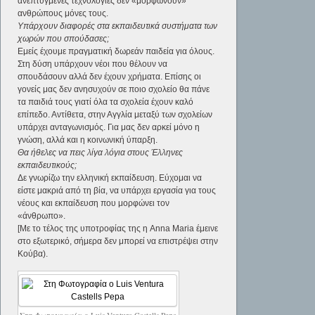
ανεπτυγμένες τεχνολογίες δεν «μορφώνουν»
ανθρώπους μόνες τους.
Υπάρχουν διαφορές στα εκπαιδευτικά συστήματα των
χωρών που σπούδασες;
Εμείς έχουμε πραγματική δωρεάν παιδεία για όλους.
Στη δύση υπάρχουν νέοι που θέλουν να
σπουδάσουν αλλά δεν έχουν χρήματα. Επίσης οι
γονείς μας δεν ανησυχούν σε ποιο σχολείο θα πάνε
τα παιδιά τους γιατί όλα τα σχολεία έχουν καλό
επίπεδο. Αντίθετα, στην Αγγλία μεταξύ των σχολείων
υπάρχει ανταγωνισμός. Για μας δεν αρκεί μόνο η
γνώση, αλλά και η κοινωνική ύπαρξη.
Θα ήθελες να πεις λίγα λόγια στους Έλληνες
εκπαιδευτικούς;
Δε γνωρίζω την ελληνική εκπαίδευση. Εύχομαι να
είστε μακριά από τη βία, να υπάρχει εργασία για τους
νέους και εκπαίδευση που μορφώνει τον
«άνθρωπο».
[Με το τέλος της υποτροφίας της η Anna Maria έμεινε
στο εξωτερικό, σήμερα δεν μπορεί να επιστρέψει στην
Κούβα).