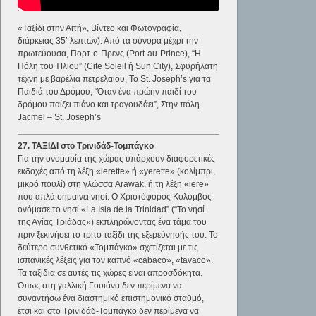
«Ταξίδι στην Αϊτή», Βίντεο και Φωτογραφία,
διάρκειας 35’ λεπτών): Από τα σύνορα μέχρι την
πρωτεύουσα, Πορτ-ο-Πρενς (Port-au-Prince), “Η
Πόλη του Ήλιου” (Cite Soleil ή Sun City), Σφυρήλατη
τέχνη με βαρέλια πετρελαίου, Το St. Joseph’s για τα
Παιδιά του Δρόμου, “Όταν ένα πρώην παιδί του
δρόμου παίζει πιάνο και τραγουδάει”, Στην πόλη
Jacmel – St. Joseph’s
27. ΤΑΞΙΔΙ στο Τρινιδάδ-Τομπάγκο
Για την ονομασία της χώρας υπάρχουν διαφορετικές
εκδοχές από τη λέξη «ierette» ή «yerette» (κολίμπρι,
μικρό πουλί) στη γλώσσα Arawak, ή τη λέξη «iere»
που απλά σημαίνει νησί. Ο Χριστόφορος Κολόμβος
ονόμασε το νησί «La Isla de la Trinidad” (“Το νησί
της Αγίας Τριάδας») εκπληρώνοντας ένα τάμα του
πριν ξεκινήσει το τρίτο ταξίδι της εξερεύνησής του. Το
δεύτερο συνθετικό «Τομπάγκο» σχετίζεται με τις
ισπανικές λέξεις για τον καπνό «cabaco», «tavaco».
Τα ταξίδια σε αυτές τις χώρες είναι απροσδόκητα.
Όπως στη γαλλική Γουιάνα δεν περίμενα να
συναντήσω ένα διαστημικό επιστημονικό σταθμό,
έτσι και στο Τρινιδάδ-Τομπάγκο δεν περίμενα να