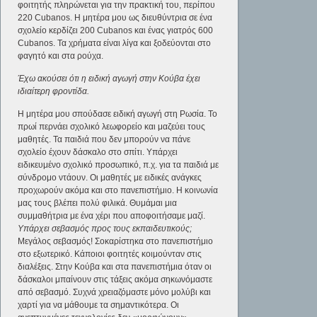
φοιτητής πληρώνεται για την πρακτική του, περίπου
220 Cubanos. Η μητέρα μου ως διευθύντρια σε ένα
σχολείο κερδίζει 200 Cubanos και ένας γιατρός 600
Cubanos. Τα χρήματα είναι λίγα και ξοδεύονται στο
φαγητό και στα ρούχα.
Έχω ακούσει ότι η ειδική αγωγή στην Κούβα έχει
ιδιαίτερη φροντίδα.
Η μητέρα μου σπούδασε ειδική αγωγή στη Ρωσία. Το
πρωί περνάει σχολικό λεωφορείο και μαζεύει τους
μαθητές. Τα παιδιά που δεν μπορούν να πάνε
σχολείο έχουν δάσκαλο στο σπίτι. Υπάρχει
ειδικευμένο σχολικό προσωπικό, π.χ. για τα παιδιά με
σύνδρομο ντάουν. Οι μαθητές με ειδικές ανάγκες
προχωρούν ακόμα και στο πανεπιστήμιο. Η κοινωνία
μας τους βλέπει πολύ φιλικά. Θυμάμαι μια
συμμαθήτρια με ένα χέρι που αποφοιτήσαμε μαζί.
Υπάρχει σεβασμός προς τους εκπαιδευτικούς;
Μεγάλος σεβασμός! Σοκαρίστηκα στο πανεπιστήμιο
στο εξωτερικό. Κάποιοι φοιτητές κοιμούνταν στις
διαλέξεις. Στην Κούβα και στα πανεπιστήμια όταν οι
δάσκαλοι μπαίνουν στις τάξεις ακόμα σηκωνόμαστε
από σεβασμό. Συχνά χρειαζόμαστε μόνο μολύβι και
χαρτί για να μάθουμε τα σημαντικότερα. Οι