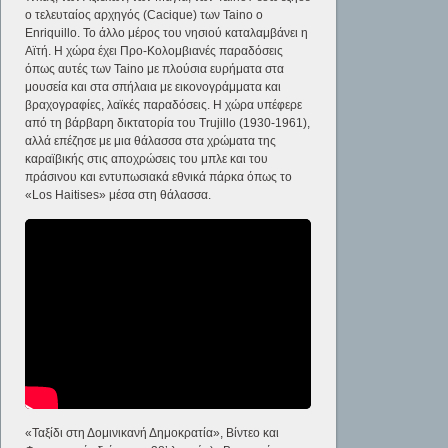
ο τελευταίος αρχηγός (Cacique) των Taino ο
Enriquillo. Το άλλο μέρος του νησιού καταλαμβάνει η
Αϊτή. Η χώρα έχει Προ-Κολομβιανές παραδόσεις
όπως αυτές των Taino με πλούσια ευρήματα στα
μουσεία και στα σπήλαια με εικονογράμματα και
βραχογραφίες, λαϊκές παραδόσεις. Η χώρα υπέφερε
από τη βάρβαρη δικτατορία του Trujillo (1930-1961),
αλλά επέζησε με μια θάλασσα στα χρώματα της
καραϊβικής στις αποχρώσεις του μπλε και του
πράσινου και εντυπωσιακά εθνικά πάρκα όπως το
«Los Haitises» μέσα στη θάλασσα.
«Ταξίδι στη Δομινικανή Δημοκρατία», Βίντεο και