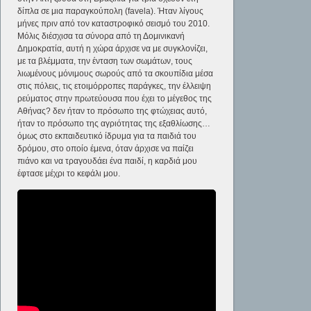
δίπλα σε μια παραγκούπολη (favela). Ήταν λίγους
μήνες πριν από τον καταστροφικό σεισμό του 2010.
Μόλις διέσχισα τα σύνορα από τη Δομινικανή
Δημοκρατία, αυτή η χώρα άρχισε να με συγκλονίζει,
με τα βλέμματα, την ένταση των σωμάτων, τους
λιωμένους μόνιμους σωρούς από τα σκουπίδια μέσα
στις πόλεις, τις ετοιμόρροπες παράγκες, την έλλειψη
ρεύματος στην πρωτεύουσα που έχει το μέγεθος της
Αθήνας? δεν ήταν το πρόσωπο της φτώχειας αυτό,
ήταν το πρόσωπο της αγριότητας της εξαθλίωσης…
όμως στο εκπαιδευτικό ίδρυμα για τα παιδιά του
δρόμου, στο οποίο έμενα, όταν άρχισε να παίζει
πιάνο και να τραγουδάει ένα παιδί, η καρδιά μου
έφτασε μέχρι το κεφάλι μου.