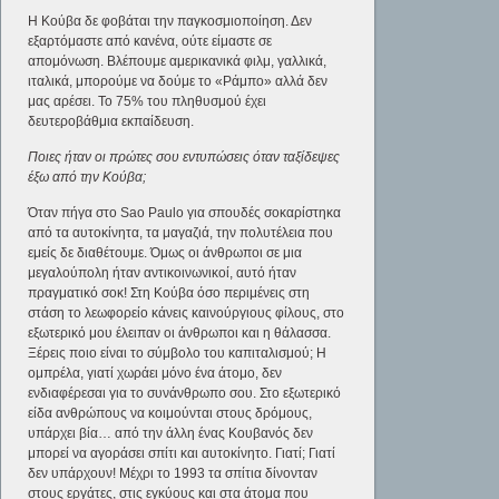
Η Κούβα δε φοβάται την παγκοσμιοποίηση. Δεν
εξαρτόμαστε από κανένα, ούτε είμαστε σε
απομόνωση. Βλέπουμε αμερικανικά φιλμ, γαλλικά,
ιταλικά, μπορούμε να δούμε το «Ράμπο» αλλά δεν
μας αρέσει. Το 75% του πληθυσμού έχει
δευτεροβάθμια εκπαίδευση.
Ποιες ήταν οι πρώτες σου εντυπώσεις όταν ταξίδεψες
έξω από την Κούβα;
Όταν πήγα στο Sao Paulo για σπουδές σοκαρίστηκα
από τα αυτοκίνητα, τα μαγαζιά, την πολυτέλεια που
εμείς δε διαθέτουμε. Όμως οι άνθρωποι σε μια
μεγαλούπολη ήταν αντικοινωνικοί, αυτό ήταν
πραγματικό σοκ! Στη Κούβα όσο περιμένεις στη
στάση το λεωφορείο κάνεις καινούργιους φίλους, στο
εξωτερικό μου έλειπαν οι άνθρωποι και η θάλασσα.
Ξέρεις ποιο είναι το σύμβολο του καπιταλισμού; Η
ομπρέλα, γιατί χωράει μόνο ένα άτομο, δεν
ενδιαφέρεσαι για το συνάνθρωπο σου. Στο εξωτερικό
είδα ανθρώπους να κοιμούνται στους δρόμους,
υπάρχει βία… από την άλλη ένας Κουβανός δεν
μπορεί να αγοράσει σπίτι και αυτοκίνητο. Γιατί; Γιατί
δεν υπάρχουν! Μέχρι το 1993 τα σπίτια δίνονταν
στους εργάτες, στις εγκύους και στα άτομα που