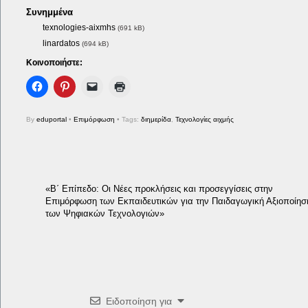
Συνημμένα
texnologies-aixmhs
(691 kB)
linardatos
(694 kB)
Κοινοποιήστε:
By
eduportal
•
Επιμόρφωση
• Tags:
διημερίδα
,
Τεχνολογίες αιχμής
«B΄ Επίπεδο: Οι Νέες προκλήσεις και προσεγγίσεις στην
Επιμόρφωση των Εκπαιδευτικών για την Παιδαγωγική Αξιοποίησ
των Ψηφιακών Τεχνολογιών»
Ειδοποίηση για