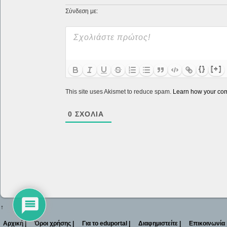
Σύνδεση με:
{}
[+]
This site uses Akismet to reduce spam.
Learn how your com
0
ΣΧΌΛΙΑ
↑
Αρχική |
Όροι χρήσης |
Για το eduportal |
Διαφημιστείτε |
Επικοινωνία 