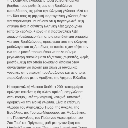
της ελληνικής γλώσσας μπορεί να βοηθήσει και
βοηθάει τους μαθητές μας στη Βραζιλία να
σπουδάσουν, όχι μόνο την ελληνική γλώσσα αλλά και
την ίδια τους τη μητρική-πορτογαλική γλώσσα, όταν
για παράδειγμα μαθαίνουν ότι η πορτογαλική λέξη
cirurgia
είναι η σύνθετη ελληνική λέξη
χειρουργία
(από το χειρ/χέρι + έργο) ή η πορτογαλική λέξη
amazonios/amazonia
η οποία έχει ιδιαίτερη σημασία
για τους Βραζιλιάνους, προέρχεται από την ελληνική
μυθολογία και τις Αμαζόνες, οι οποίες είχαν κόψει τον
ένα τους μαστό προκειμένου να πολεμούν με
μεγαλύτερη ευκολία με τα τόξα τους (α-μαστός, χωρίς
μαστό), λέξη την οποία έδωσαν οι άποικοι όταν
συνάντησαν για πρώτη μια φυλή με δυναμικές
γυναίκες στην περιοχή του Αμαζονίου και τις οποίες
παραλλήλισαν με τις Αμαζόνες της Αρχαίας Ελλάδας.
Η πορτογαλική γλώσσα διαθέτει 200 εκατομμύρια
ομιλητές και είναι η 6η πλέον ομιλούμενη γλώσσα
στον κόσμο, μετά την αγγλική, κινεζική, ισπανική,
αραβική και την ινδική γλώσσα. Είναι η επίσημη
γλώσσα του Ανατολικού Τιμόρ, της Αγκόλα, της
Βραζιλίας, της Γουινέα-Μπισσάου, της Μοζαμβίκης,
της Πορτογαλίας, του Πράσινου Ακρωτηρίου, του
Σάο Τομέ και Πρίγκιπας, μαζί με την κινεζική του