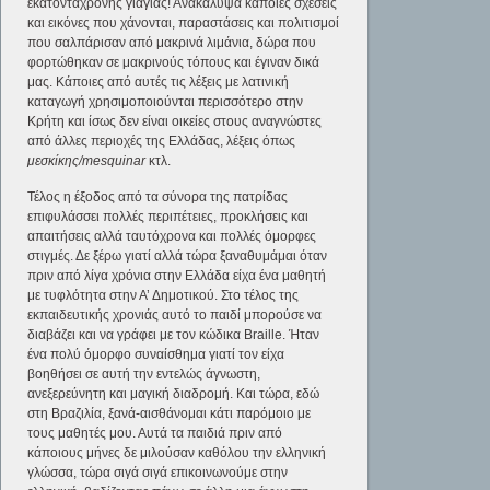
εκατοντάχρονης γιαγιάς! Ανακάλυψα κάποιες σχέσεις
και εικόνες που χάνονται, παραστάσεις και πολιτισμοί
που σαλπάρισαν από μακρινά λιμάνια, δώρα που
φορτώθηκαν σε μακρινούς τόπους και έγιναν δικά
μας. Κάποιες από αυτές τις λέξεις με λατινική
καταγωγή χρησιμοποιούνται περισσότερο στην
Κρήτη και ίσως δεν είναι οικείες στους αναγνώστες
από άλλες περιοχές της Ελλάδας, λέξεις όπως
μεσκίκης/mesquinar
κτλ.
Τέλος η έξοδος από τα σύνορα της πατρίδας
επιφυλάσσει πολλές περιπέτειες, προκλήσεις και
απαιτήσεις αλλά ταυτόχρονα και πολλές όμορφες
στιγμές. Δε ξέρω γιατί αλλά τώρα ξαναθυμάμαι όταν
πριν από λίγα χρόνια στην Ελλάδα είχα ένα μαθητή
με τυφλότητα στην Α’ Δημοτικού. Στο τέλος της
εκπαιδευτικής χρονιάς αυτό το παιδί μπορούσε να
διαβάζει και να γράφει με τον κώδικα Braille. Ήταν
ένα πολύ όμορφο συναίσθημα γιατί τον είχα
βοηθήσει σε αυτή την εντελώς άγνωστη,
ανεξερεύνητη και μαγική διαδρομή. Και τώρα, εδώ
στη Βραζιλία, ξανά-αισθάνομαι κάτι παρόμοιο με
τους μαθητές μου. Αυτά τα παιδιά πριν από
κάποιους μήνες δε μιλούσαν καθόλου την ελληνική
γλώσσα, τώρα σιγά σιγά επικοινωνούμε στην