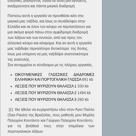
ελληνική, βαδίζοντας πάνω σε άλλη μια άγνωστη,
ανεξερεύνητη και πάντα μαγική διαδρομή.
Πιστεύω αυτή η εργασία να προσθέσει κάτι στα
μαγικά μας ταξίδια, και ίσως οι συνάδελφοι στην
Ελλάδα και σε όλον τον κόσμο να περπατήσουν για
μια ακόμα φορά πάνω στην αμφίδρομη διαδρομή
των λέξεων και των εννοιών, από και προς τον
ελληνικό κόσμο και κόσμημα. Και αν αυτή η εργασία
μας ταξίδεψε περισσότερο δυτικότερα της δύσης,
ίσως μια επόμενη να μας ταξιδέψει ανατολικότερα
της ανατολής.
Στα συνημμένα οι σύνδεσμοι με τις πλήρεις εργασίες.
ΟΙΚΟΥΜΕΝΙΚΕΣ ΓΛΩΣΣΙΚΕΣ ΔΙΑΔΡΟΜΕΣ
ΕΛΛΗΝΙΚΗ ΚΑΙ ΠΟΡΤΟΓΑΛΙΚΗ ΓΛΩΣΣΑ
691 kb
ΛΕΞΕΙΣ ΠΟΥ ΜΥΡΙΖΟΥΝ ΘΑΛΑΣΣΑ 1
330 kb
ΛΕΞΕΙΣ ΠΟΥ ΜΥΡΙΖΟΥΝ ΘΑΛΑΣΣΑ 2
1494 kb
ΛΕΞΕΙΣ ΠΟΥ ΜΥΡΙΖΟΥΝ ΘΑΛΑΣΣΑ 3
280 kb
[1] Θα ήθελα να ευχαριστήσω εδώ στον Άγιο Παύλο
(Sao Paulo) της Βραζιλίας, τους μαθητές μου Μιχάλη
Πελεγρίνι Κουτάντο και Γεώργιο Πελεγρίνι Κουτάντο,
για τη βοήθειά τους στην επιμέλεια των
πορτογαλικών λέξεων.