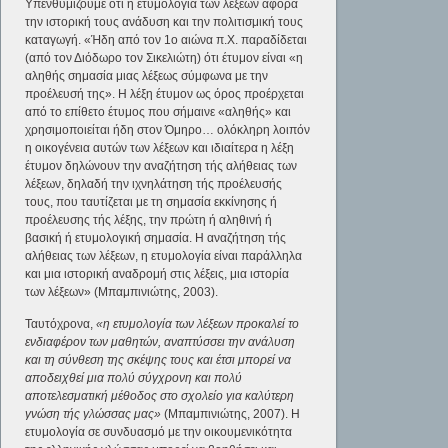
Υπενθυμίζουμε ότι η ετυμολογία των λέξεων αφορά
την ιστορική τους ανάδυση και την πολιτισμική τους
καταγωγή. «Ήδη από τον 1ο αιώνα π.Χ. παραδίδεται
(από τον Διόδωρο τον Σικελιώτη) ότι έτυμον είναι «η
αληθής σημασία μιας λέξεως σύμφωνα με την
προέλευσή της». Η λέξη έτυμον ως όρος προέρχεται
από το επίθετο έτυμος που σήμαινε «αληθής» και
χρησιμοποιείται ήδη στον Όμηρο… ολόκληρη λοιπόν
η οικογένεια αυτών των λέξεων και ιδιαίτερα η λέξη
έτυμον δηλώνουν την αναζήτηση τής αλήθειας των
λέξεων, δηλαδή την ιχνηλάτηση τής προέλευσής
τους, που ταυτίζεται με τη σημασία εκκίνησης ή
προέλευσης τής λέξης, την πρώτη ή αληθινή ή
βασική ή ετυμολογική σημασία. Η αναζήτηση τής
αλήθειας των λέξεων, η ετυμολογία είναι παράλληλα
και μια ιστορική αναδρομή στις λέξεις, μια ιστορία
των λέξεων» (Μπαμπινιώτης, 2003).
Ταυτόχρονα,
«η ετυμολογία των λέξεων προκαλεί το
ενδιαφέρον των μαθητών, αναπτύσσει την ανάλυση
και τη σύνθεση της σκέψης τους και έτσι μπορεί να
αποδειχθεί μια πολύ σύγχρονη και πολύ
αποτελεσματική μέθοδος στο σχολείο για καλύτερη
γνώση τής γλώσσας μας»
(Μπαμπινιώτης, 2007). Η
ετυμολογία σε συνδυασμό με την οικουμενικότητα