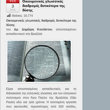
Οικουμενικές γλωσσικές
ΦΕΒ
3
διαδρομές δυτικότερα της
δύσης
2011
Θεάσεις:
16,774
Οικουμενικές γλωσσικές διαδρομές δυτικότερα της
δύσης
του
Δρ. Δημήτρη Κουτάντου
, αποσπασμένου
εκπαιδευτικού στη Βραζιλία
Είμαι αποσπασμένος εκπαιδευτικός για τη
διδασκαλία της ελληνικής γλώσσας και του ελληνικού
πολιτισμού στον Άγιο Παύλο της Βραζιλίας (São
Paulo) εδώ και τρία χρόνια. Η εκτεταμένη εργασία
που ακολουθεί, περισσότερες από 300 σελίδες,