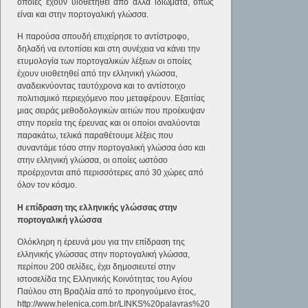
οποίες έχουν υιοθετηθεί από άλλα ιδιώματα, όπως
είναι και στην πορτογαλική γλώσσα.
Η παρούσα σπουδή επιχείρησε το αντίστροφο,
δηλαδή να εντοπίσει και στη συνέχεια να κάνει την
ετυμολογία των πορτογαλικών λέξεων οι οποίες
έχουν υιοθετηθεί από την ελληνική γλώσσα,
αναδεικνύοντας ταυτόχρονα και το αντίστοιχο
πολιτισμικό περιεχόμενο που μεταφέρουν. Εξαιτίας
μιας σειράς μεθοδολογικών αιτιών που προέκυψαν
στην πορεία της έρευνας και οι οποίοι αναλύονται
παρακάτω, τελικά παραθέτουμε λέξεις που
συναντάμε τόσο στην πορτογαλική γλώσσα όσο και
στην ελληνική γλώσσα, οι οποίες ωστόσο
προέρχονται από περισσότερες από 30 χώρες από
όλον τον κόσμο.
Η επίδραση της ελληνικής γλώσσας στην
πορτογαλική γλώσσα
Ολόκληρη η έρευνά μου για την επίδραση της
ελληνικής γλώσσας στην πορτογαλική γλώσσα,
περίπου 200 σελίδες, έχει δημοσιευτεί στην
ιστοσελίδα της Ελληνικής Κοινότητας του Αγίου
Παύλου στη Βραζιλία από το προηγούμενο έτος,
http://www.helenica.com.br/LINKS%20palavras%20