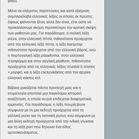
yliko).
Μόνο σε ελάχιστες περιπτώσεις και κατά εξαίρεση
συμπεριέλαβα ελληνικές λέξεις οι οποίες εκ πρώτης
όψεως φαίνονται ξένες αλλά δεν είναι, έτσι ώστε να
προκαλέσουμε ακόμη περισσότερο την κριτική σκέψη
των μαθητών μας. Για παράδειγμα, η ιταλική λέξη
pizza, στην ελληνική πίτσα, πιθανότατα προέρχεται
από την ελληνική λέξη πίττα, η λέξη bar/μπαρ
πιθανότατα προέρχεται από την ελληνική βάρος, ενώ
η πορτογαλική λέξη
plataforma
, στην ελληνική
πλατφόρμα
και στην αγγλική
platform
, πιθανότατα
προέρχεται από τις ελληνικές λέξεις
πλατεία
ή
πλατύς
+ μορφή
, και η λέξη
cactus/κάκτος
από την αρχαία
ελληνική
κάκτος
κτλ.
Βέβαια χρειάζεται πάντα προσοχή μιας και η
ετυμολογία αποτελεί μια παγκόσμια ιστορική
αναζήτηση, η οποία συχνά επιδέχεται διαφορετικές
ερμηνείες. Για παράδειγμα, η λέξη
πουρές/pure
σύμφωνα με τη μια εκδοχή προέρχεται από τη
γαλλική
purer
και τη λατινική
purus
, ενώ σύμφωνα με
μια άλλη εκδοχή προέρχεται από την ινδική γλώσσα
και τη λέξη
puri
που δηλώνει ένα είδος
αρτοσκευάσματος.