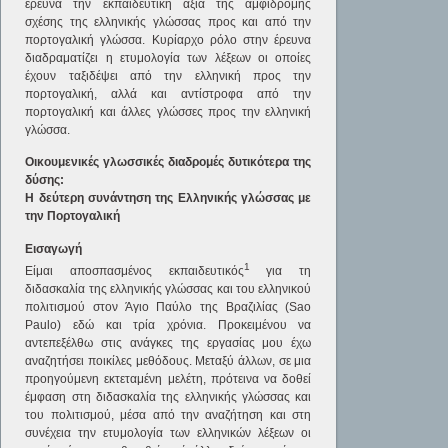
ερευνά την εκπαιδευτική αξία της αμφίδρομης
σχέσης της ελληνικής γλώσσας προς και από την
πορτογαλική γλώσσα. Κυρίαρχο ρόλο στην έρευνα
διαδραματίζει η ετυμολογία των λέξεων οι οποίες
έχουν ταξιδέψει από την ελληνική προς την
πορτογαλική, αλλά και αντίστροφα από την
πορτογαλική και άλλες γλώσσες προς την ελληνική
γλώσσα.
Οικουμενικές γλωσσικές διαδρομές δυτικότερα της
δύσης:
Η δεύτερη συνάντηση της Ελληνικής γλώσσας με
την Πορτογαλική
Εισαγωγή
1
Είμαι αποσπασμένος εκπαιδευτικός
για τη
διδασκαλία της ελληνικής γλώσσας και του ελληνικού
πολιτισμού στον Άγιο Παύλο της Βραζιλίας (Sao
Paulo) εδώ και τρία χρόνια. Προκειμένου να
αντεπεξέλθω στις ανάγκες της εργασίας μου έχω
αναζητήσει ποικίλες μεθόδους. Μεταξύ άλλων, σε μια
προηγούμενη εκτεταμένη μελέτη, πρότεινα να δοθεί
έμφαση στη διδασκαλία της ελληνικής γλώσσας και
του πολιτισμού, μέσα από την αναζήτηση και στη
συνέχεια την ετυμολογία των ελληνικών λέξεων οι