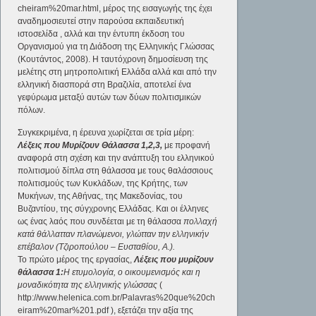
cheiram%20mar.html, μέρος της εισαγωγής της έχει
αναδημοσιευτεί στην παρούσα εκπαιδευτική
ιστοσελίδα , αλλά και την έντυπη έκδοση του
Οργανισμού για τη Διάδοση της Ελληνικής Γλώσσας
(Κουτάντος, 2008). Η ταυτόχρονη δημοσίευση της
μελέτης στη μητροπολιτική Ελλάδα αλλά και από την
ελληνική διασπορά στη Βραζιλία, αποτελεί ένα
γεφύρωμα μεταξύ αυτών των δύων πολιτισμικών
πόλων.
Συγκεκριμένα, η έρευνα χωρίζεται σε τρία μέρη:
Λέξεις που Μυρίζουν Θάλασσα 1,2,3,
με προφανή
αναφορά στη σχέση και την ανάπτυξη του ελληνικού
πολιτισμού δίπλα στη θάλασσα με τους θαλάσσιους
πολιτισμούς των Κυκλάδων, της Κρήτης, των
Μυκήνων, της Αθήνας, της Μακεδονίας, του
Βυζαντίου, της σύγχρονης Ελλάδας. Και οι έλληνες
ως ένας λαός που συνδέεται με τη θάλασσα
πολλαχή
κατά θάλλατταν πλανώμενοι, γλώτταν την ελληνικήν
επέβαλον (Tζιροπούλου – Eυσταθίου, Α.).
Το πρώτο μέρος της εργασίας,
Λέξεις που μυρίζουν
θάλασσα 1:
Η ετυμολογία, ο οικουμενισμός και η
μοναδικότητα της ελληνικής γλώσσας
(
http://www.helenica.com.br/Palavras%20que%20ch
eiram%20mar%201.pdf ), εξετάζει την αξία της