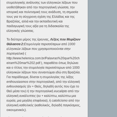
ετυμολογικής ανάλυσης των ελληνικών λέξεων που
υιοθετήθηκαν από την πορτογαλική γλώσσα, την
ιστορική και πολιτισμική τους ανάδυση, τη σημασία
τους για τη σύγχρονη σχέση της Ελλάδας και της
Βραζιλίας, αλλά και την εκπαιδευτική και
παιδαγωγική τους αξία για τη διδασκαλία της
ελληνικής γλώσσας.
Το δεύτερο μέρος της έρευνας,
Λέξεις που Μυρίζουν
Θάλασσα 2:
Ετυμολογία περισσότερων από 1000
ελληνικών λέξεων που χρησιμοποιούνται στην
πορτογαλική
(
http://www.helenica.com.br/Palavras%20que%20ch
eiram%20mar%202.pdf ), παραθέτει όπως δηλώνει
και ο τίτλος την ετυμολογία περισσότερων από 1000
ελληνικών λέξεων που συναντώμαι εδώ στη Βραζιλία.
Για παράδειγμα, δίνεται η ετυμολογίας της λέξης
enthousiasmos
στην πορτογαλική, από την ελληνική
ενθουσιασμός
(έν + Θεός, δηλαδή αυτός που έχει το
Θεό μέσα του) ή την πορτογαλική
eucalipto
από την
ελληνική
ευκάλυπτος
(ευ + καλύπτω, καλύπτω μια
ευρεία, μια μεγάλη επιφάνεια), ή
catolicismo
από την
ελληνική
καθολικός
(καθολικός, δηλαδή παγκόσμιος,
οικουμενικός).