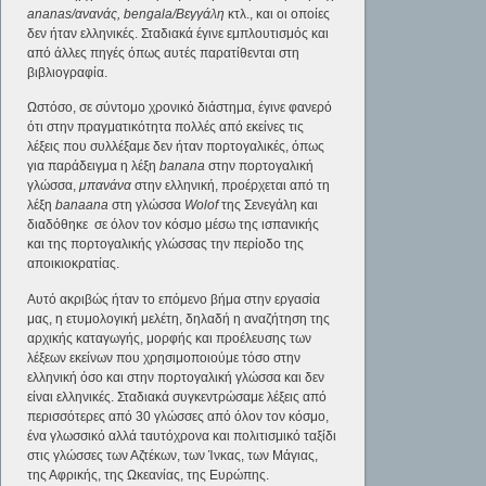
ananas/ανανάς, bengala/Βεγγάλη
κτλ., και οι οποίες
δεν ήταν ελληνικές. Σταδιακά έγινε εμπλουτισμός και
από άλλες πηγές όπως αυτές παρατίθενται στη
βιβλιογραφία.
Ωστόσο, σε σύντομο χρονικό διάστημα, έγινε φανερό
ότι στην πραγματικότητα πολλές από εκείνες τις
λέξεις που συλλέξαμε δεν ήταν πορτογαλικές, όπως
για παράδειγμα η λέξη
banana
στην πορτογαλική
γλώσσα,
μπανάνα
στην ελληνική, προέρχεται από τη
λέξη
banaana
στη γλώσσα
Wolof
της Σενεγάλη και
διαδόθηκε σε όλον τον κόσμο μέσω της ισπανικής
και της πορτογαλικής γλώσσας την περίοδο της
αποικιοκρατίας.
Αυτό ακριβώς ήταν το επόμενο βήμα στην εργασία
μας, η ετυμολογική μελέτη, δηλαδή η αναζήτηση της
αρχικής καταγωγής, μορφής και προέλευσης των
λέξεων εκείνων που χρησιμοποιούμε τόσο στην
ελληνική όσο και στην πορτογαλική γλώσσα και δεν
είναι ελληνικές. Σταδιακά συγκεντρώσαμε λέξεις από
περισσότερες από 30 γλώσσες από όλον τον κόσμο,
ένα γλωσσικό αλλά ταυτόχρονα και πολιτισμικό ταξίδι
στις γλώσσες των Αζτέκων, των Ίνκας, των Μάγιας,
της Αφρικής, της Ωκεανίας, της Ευρώπης.