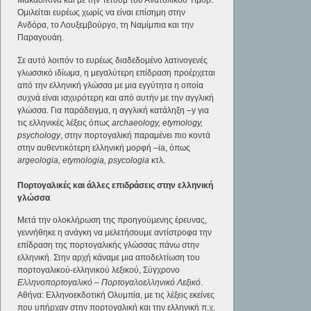
Μακάο/Κίνα και με την Τέτουμ του Ανατολικού Τιμόρ.
Ομιλείται ευρέως χωρίς να είναι επίσημη στην
Ανδόρα, το Λουξεμβούργο, τη Ναμίμπια και την
Παραγουάη.
Σε αυτό λοιπόν το ευρέως διαδεδομένο λατινογενές
γλωσσικό ιδίωμα, η μεγαλύτερη επίδραση προέρχεται
από την ελληνική γλώσσα με μια εγγύτητα η οποία
συχνά είναι ισχυρότερη και από αυτήν με την αγγλική
γλώσσα. Για παράδειγμα, η αγγλική κατάληξη –y για
τις ελληνικές λέξεις όπως
archaeology, etymology,
psychology
, στην πορτογαλική παραμένει πιο κοντά
στην αυθεντικότερη ελληνική μορφή –ia, όπως
argeologia, etymologia, psycologia
κτλ.
Πορτογαλικές και άλλες επιδράσεις στην ελληνική
γλώσσα
Μετά την ολοκλήρωση της προηγούμενης έρευνας,
γεννήθηκε η ανάγκη να μελετήσουμε αντίστροφα την
επίδραση της πορτογαλικής γλώσσας πάνω στην
ελληνική. Στην αρχή κάναμε μια αποδελτίωση του
πορτογαλικού-ελληνικού λεξικού, Σύγχρονο
Ελληνοπορτογαλικό – Πορτογαλοελληνικό Λεξικό
.
Αθήνα: Ελληνοεκδοτική Ολυμπία, με τις λέξεις εκείνες
που υπήρχαν στην πορτογαλική και την ελληνική π.χ.