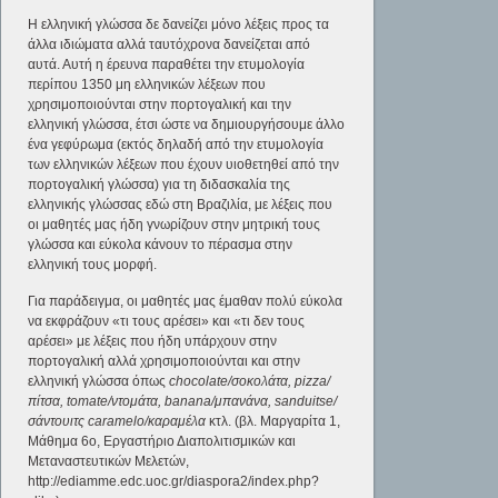
Η ελληνική γλώσσα δε δανείζει μόνο λέξεις προς τα
άλλα ιδιώματα αλλά ταυτόχρονα δανείζεται από
αυτά. Αυτή η έρευνα παραθέτει την ετυμολογία
περίπου 1350 μη ελληνικών λέξεων που
χρησιμοποιούνται στην πορτογαλική και την
ελληνική γλώσσα, έτσι ώστε να δημιουργήσουμε άλλο
ένα γεφύρωμα (εκτός δηλαδή από την ετυμολογία
των ελληνικών λέξεων που έχουν υιοθετηθεί από την
πορτογαλική γλώσσα) για τη διδασκαλία της
ελληνικής γλώσσας εδώ στη Βραζιλία, με λέξεις που
οι μαθητές μας ήδη γνωρίζουν στην μητρική τους
γλώσσα και εύκολα κάνουν το πέρασμα στην
ελληνική τους μορφή.
Για παράδειγμα, οι μαθητές μας έμαθαν πολύ εύκολα
να εκφράζουν «τι τους αρέσει» και «τι δεν τους
αρέσει» με λέξεις που ήδη υπάρχουν στην
πορτογαλική αλλά χρησιμοποιούνται και στην
ελληνική γλώσσα όπως
chocolate/σοκολάτα, pizza/
πίτσα, tomate/ντομάτα, banana/μπανάνα, sanduitse/
σάντουιτς caramelo/καραμέλα
κτλ. (βλ. Μαργαρίτα 1,
Μάθημα 6o, Εργαστήριο Διαπολιτισμικών και
Μεταναστευτικών Μελετών,
http://ediamme.edc.uoc.gr/diaspora2/index.php?