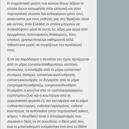
Η ετυμολογική μελέτη των κοινών ξένων λέξεων οι
οποίες έχουν εισχωρήσει στην ελληνική και στην
πορτογαλική γλώσσα δεν ενδιαφέρουν μόνο τους
αναγνώστες και τους μαθητές μας στη Βραζιλία, αλλά
και αυτούς στην Ελλάδα, οι οποίοι μπορούν να
ανακαλύψουν μέσα σε αυτές τις λέξεις μια σειρά από
κρυμμένους πολιτισμικούς θησαυρούς, τους
οποίους χρησιμοποιούμε καθημερινά αλλά
πιθανότατα χωρίς να γνωρίζουμε την προέλευσή
τους.
Έτσι για παράδειγμα η κονσόλα του ήχου προέρχεται
από το ρήμα
consolar/σταθεροποιώ, ενοποιώ,
συνενώνω
, η
κονσέρβα
από το ρήμα
conservar/
συντηρώ, διατηρώ, conservacao/συντήρηση,
conserva/κονσέρβα
, το
Κογκρέσο
από το ρήμα
congregar/συναθροίζω, congresso/συνέδριο,
Κογκρέσο
, η
κουζίνα
από το
cozinhar/μαγειρεύω,
cozinha/κουζίνα, και η κουλτούρα από τη
χειρωνακτική εργασία (!), την καλλιέργεια και το ρήμα
cultivar/καλλιεργώ, culto/καλλιεργημένος, cultura/
κουλτούρα
, το
αντίο/adios
(στην πορτογαλική
adeus,
a/προς + dios/Θεός
) είναι ο αποχαιρετισμός που
σημαίνει ο Θεός να σε συνοδεύει, ο Θεός μαζί σου,
ενώ το
μπικίνι/biquini
ονομάστηκε έτσι από το
Bikini