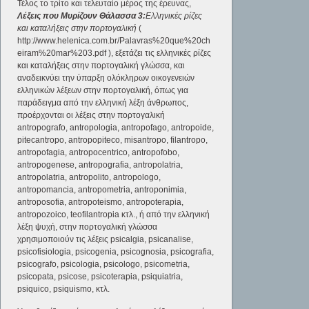
Τέλος το τρίτο και τελευταίο μέρος της έρευνας,
Λέξεις που Μυρίζουν Θάλασσα 3:
Ελληνικές ρίζες
και καταλήξεις στην πορτογαλική
(
http://www.helenica.com.br/Palavras%20que%20ch
eiram%20mar%203.pdf ), εξετάζει τις ελληνικές ρίζες
και καταλήξεις στην πορτογαλική γλώσσα, και
αναδεικνύει την ύπαρξη ολόκληρων οικογενειών
ελληνικών λέξεων στην πορτογαλική, όπως για
παράδειγμα από την ελληνική λέξη άνθρωπος,
προέρχονται οι λέξεις στην πορτογαλική
antropografo, antropologia, antropofago, antropoide,
pitecantropo, antropopiteco, misantropo, filantropo,
antropofagia, antropocentrico, antropofobo,
antropogenese, antropografia, antropolatria,
antropolatria, antropolito, antropologo,
antropomancia, antropometria, antroponimia,
antroposofia, antropoteismo, antropoterapia,
antropozoico, teofilantropia κτλ., ή από την ελληνική
λέξη ψυχή, στην πορτογαλική γλώσσα
χρησιμοποιούν τις λέξεις psicalgia, psicanalise,
psicofisiologia, psicogenia, psicognosia, psicografia,
psicografo, psicologia, psicologo, psicometria,
psicopata, psicose, psicoterapia, psiquiatria,
psiquico, psiquismo, κτλ.