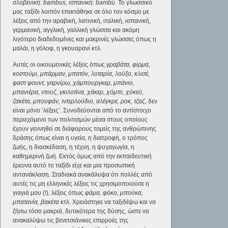
σλοβενική: bambus, ισπανική: bambú.
Το γλωσσικό
μας ταξίδι λοιπόν επεκτάθηκε σε όλο τον κόσμο με
λέξεις από την αραβική, λατινική, ιταλική, ισπανική,
γερμανική, αγγλική, γαλλική γλώσσα και ακόμη
λιγότερο διαδεδομένες και μακρινές γλώσσες όπως η
μαλάι, η γόλοφ, η γκουαρανί κτλ.
Αυτές οι οικουμενικές λέξεις όπως
γραβάτα, φίρμα,
κοστούμι, μπάρμαν, μπατόν, λοταρία, λούξο, κλισέ,
φαστ φουντ, γαρνίρω, χάμπουργκερ, μπάνιο,
μπανιέρα, ντουζ, γκιλοτίνα, χάκερ, χόμπι, χόκεϋ,
ζακέτα, μπουφάν, ιντερλούδιο, αλέγκρε, ροκ, τζαζ,
δεν
είναι μόνο ‘λέξεις’. Συνοδεύονται από το αντίστοιχο
περιεχόμενο των πολιτισμών μέσα στους οποίους
έχουν γεννηθεί σε διάφορους τομείς της ανθρώπινης
δράσης όπως είναι η υγεία, η διατροφή, ο τρόπος
ζωής, η διασκέδαση, η τέχνη, η ψυχαγωγία, η
καθημερινή ζωή. Εκτός όμως από την εκπαιδευτική
έρευνα αυτό το ταξίδι είχε και μια προσωπική
αντανάκλαση. Σταδιακά ανακάλυψα ότι πολλές από
αυτές τις μη ελληνικές λέξεις τις χρησιμοποιούσε η
γιαγιά μου (!), λέξεις όπως
φάμα, φόκο, μπούκα,
μπατανία, βακέτα
κτλ. Χρειάστηκε να ταξιδέψω και να
ζήσω τόσο μακριά, δυτικότερα της δύσης, ώστε να
ανακαλύψω τις βενετσιάνικες επιρροές της