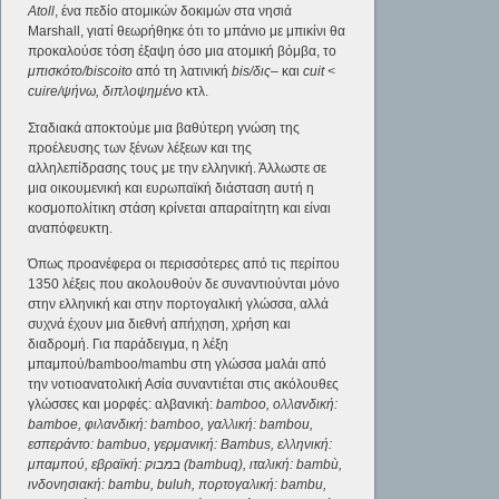
Atoll
, ένα πεδίο ατομικών δοκιμών στα νησιά
Marshall, γιατί θεωρήθηκε ότι το μπάνιο με μπικίνι θα
προκαλούσε τόση έξαψη όσο μια ατομική βόμβα, το
μπισκότο/biscoito
από τη λατινική
bis/δις
– και
cuit <
cuire/ψήνω, διπλοψημένο
κτλ.
Σταδιακά αποκτούμε μια βαθύτερη γνώση της
προέλευσης των ξένων λέξεων και της
αλληλεπίδρασης τους με την ελληνική. Άλλωστε σε
μια οικουμενική και ευρωπαϊκή διάσταση αυτή η
κοσμοπολίτικη στάση κρίνεται απαραίτητη και είναι
αναπόφευκτη.
Όπως προανέφερα οι περισσότερες από τις περίπου
1350 λέξεις που ακολουθούν δε συναντιούνται μόνο
στην ελληνική και στην πορτογαλική γλώσσα, αλλά
συχνά έχουν μια διεθνή απήχηση, χρήση και
διαδρομή. Για παράδειγμα, η λέξη
μπαμπού/bamboo/mambu στη γλώσσα μαλάι από
την νοτιοανατολική Ασία συναντιέται στις ακόλουθες
γλώσσες και μορφές: αλβανική:
bamboo, ολλανδική:
bamboe, φιλανδική: bamboo, γαλλική: bambou,
εσπεράντο: bambuo, γερμανική: Bambus, ελληνική:
μπαμπού, εβραϊκή: במבוק (bambuq), ιταλική: bambù,
ινδονησιακή: bambu, buluh, πορτογαλική: bambu,