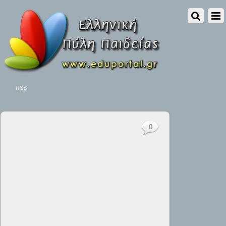
RSS
0