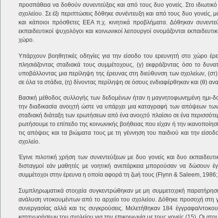
προσπάθεια να δοθούν συνεντεύξεις και από τους δυο γονείς. Στο ιδιωτικό 
σχολείου. Σε έξι περιπτώσεις δόθηκε συνέντευξη και από τους δυο γονείς, μ
και κάποιοι πρόσθετες ΕΕΑ π.χ. κινητικά προβλήματα. Δόθηκαν συνεντε
εκπαιδευτικοί ψυχολόγοι και κοινωνικοί λειτουργοί ονομάζονται εκπαιδευτικ
χώρο.
Υπάρχουν βοηθητικές οδηγίες για την είσοδο του ερευνητή στο χώρο έρευ
πλησιάζοντας σταδιακά τους συμμέτοχους, (γ) εκφράζοντας όσο το δυνατ
υποβάλλοντας μια περίληψη της έρευνας στη διεύθυνση των σχολείων, (στ) 
σε όλα τα στάδια, (η) δίνοντας περίληψη σε όσους ενδιαφέρθηκαν και (θ) αν
Βασική μέθοδος συλλογής των δεδομένων ήταν η μαγνητοφωνημένη ημι-δομη
την διαδικασία ανοιχτή ώστε να υπάρχει μια καταγραφή των απόψεων των 
σταδιακή διάταξη των ερωτήσεων από ένα ανοιχτό πλαίσιο σε ένα περισσότερ
ρωτήσουμε το επίπεδο της κοινωνικής βοήθειας που είχαν ή την ικανοποίησ
τις απόψεις και τα βιώματα τους με τη γέννηση του παιδιού και την είσοδο 
σχολείο.
Έγινε πιλοτική χρήση των συνεντεύξεων με δυο γονείς και δυο εκπαιδευτ
δισταγμοί εάν μαθητές με νοητική ανεπάρκεια μπορούσαν να δώσουν έγκ
συμμέτοχοι στην έρευνα η οποία αφορά τη ζωή τους (Flynn & Saleem, 1986;
Συμπληρωματικά στοιχεία συγκεντρώθηκαν με μη συμμετοχική παρατήρηση
ανάλυση ντοκουμέντων από το αρχείο του σχολείου. Δόθηκε προσοχή στη γ
συνεργασίας αλλά και τις συγκρούσεις. Μελετήθηκαν 184 έγγραφα/ντοκουμ
καταχωρήσεων του σχολείου για την επικοινωνία με τους γονείς (15). Οι ατομ