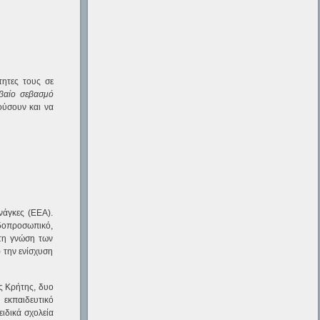
τητες τους σε
βαίο σεβασμό
ούσουν και να
νάγκες (ΕΕΑ).
νδοπροσωπικό,
στη γνώση των
) την ενίσχυση
ης Κρήτης, δυο
 εκπαιδευτικό
ιδικά σχολεία