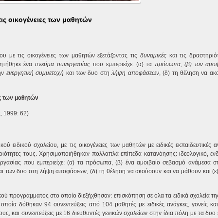
τις οικογένειες των μαθητών
ου με τις οικογένειες των μαθητών εξετάζοντας τις
δυναμικές
και τις δραστηριό
ητήθηκε ένα
πνεύμα συνεργασίας
που εμπεριείχε: (α) τα
πρόσωπα, (β) τον
αμοι
ην
ενεργητική συμμετοχή
και των δυο στη
λήψη αποφάσεων
, (δ) τη θέληση να ακ
ες των μαθητών
, 1999: 62)
ού ειδικού σχολείου, με τις οικογένειες των μαθητών με ειδικές εκπαιδευτικές α
τηριότητες τους. Χρησιμοποιήθηκαν πολλαπλά επίπεδα κατανόησης: ιδεολογικό, ε
εργασίας που εμπεριείχε: (α) τα πρόσωπα, (β) ένα αμοιβαίο σεβασμό ανάμεσα 
και των δυο στη λήψη αποφάσεων, (δ) τη θέληση να ακούσουν και να μάθουν και (ε
ικού προγράμματος στο οποίο διεξήχθησαν: επισκόπηση σε όλα τα ειδικά σχολεία τ
 οποία δόθηκαν 94 συνεντεύξεις από 104 μαθητές με ειδικές ανάγκες, γονείς και
 και συνεντεύξεις με 16 διευθυντές γενικών σχολείων στην ίδια πόλη με τα δυο ε