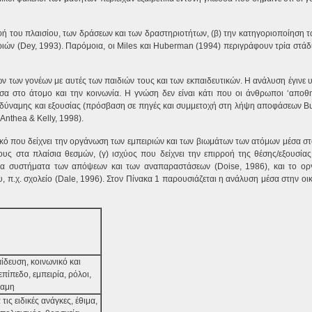
αφή του πλαισίου, των δράσεων και των δραστηριοτήτων, (β) την κατηγοριοποίηση 
οριών (Dey, 1993). Παρόμοια, οι Miles και Huberman (1994) περιγράφουν τρία στάδ
ν των γονέων με αυτές των παιδιών τους και των εκπαιδευτικών. Η ανάλυση έγινε 
α στο άτομο και την κοινωνία. Η γνώση δεν είναι κάτι που οι άνθρωποι ‘αποθ
ες δύναμης και εξουσίας (πρόσβαση σε πηγές και συμμετοχή στη λήψη αποφάσεων Bu
Anthea & Kelly, 1998).
κό που δείχνει την οργάνωση των εμπειριών και των βιωμάτων των ατόμων μέσα στ
ς στα πλαίσια θεσμών, (γ) ισχύος που δείχνει την επιρροή της θέσης/εξουσία
 τα συστήματα των απόψεων και των αναπαραστάσεων (Doise, 1986), και το ο
 π.χ. σχολείο (Dale, 1996). Στον Πίνακα 1 παρουσιάζεται η ανάλυση μέσα στην οικ
αίδευση, κοινωνικό και
επίπεδο, εμπειρία, ρόλοι,
ναμη
τις ειδικές ανάγκες, έθιμα,