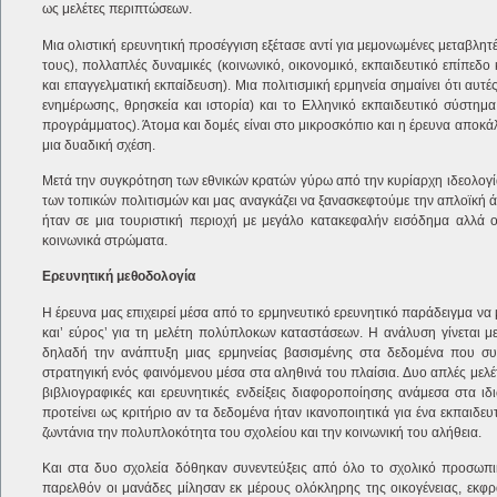
ως μελέτες περιπτώσεων.
Μια ολιστική ερευνητική προσέγγιση εξέτασε αντί για μεμονωμένες μεταβλητ
τους), πολλαπλές δυναμικές (κοινωνικό, οικονομικό, εκπαιδευτικό επίπεδ
και επαγγελματική εκπαίδευση). Μια πολιτισμική ερμηνεία σημαίνει ότι αυτ
ενημέρωσης, θρησκεία και ιστορία) και το Ελληνικό εκπαιδευτικό σύστημα
προγράμματος). Άτομα και δομές είναι στο μικροσκόπιο και η έρευνα αποκά
μια δυαδική σχέση.
Μετά την συγκρότηση των εθνικών κρατών γύρω από την κυρίαρχη ιδεολογία
των τοπικών πολιτισμών και μας αναγκάζει να ξανασκεφτούμε την απλοϊκή ά
ήταν σε μια τουριστική περιοχή με μεγάλο κατακεφαλήν εισόδημα αλλά 
κοινωνικά στρώματα.
Ερευνητική μεθοδολογία
Η έρευνα μας επιχειρεί μέσα από το ερμηνευτικό ερευνητικό παράδειγμα να μ
και’ εύρος’ για τη μελέτη πολύπλοκων καταστάσεων. Η ανάλυση γίνεται με
δηλαδή την ανάπτυξη μιας ερμηνείας βασισμένης στα δεδομένα που συγκ
στρατηγική ενός φαινόμενου μέσα στα αληθινά του πλαίσια. Δυο απλές μελέ
βιβλιογραφικές και ερευνητικές ενδείξεις διαφοροποίησης ανάμεσα στα ιδ
προτείνει ως κριτήριο αν τα δεδομένα ήταν ικανοποιητικά για ένα εκπαιδε
ζωντάνια την πολυπλοκότητα του σχολείου και την κοινωνική του αλήθεια.
Και στα δυο σχολεία δόθηκαν συνεντεύξεις από όλο το σχολικό προσωπικ
παρελθόν οι μανάδες μίλησαν εκ μέρους ολόκληρης της οικογένειας, εκφράζ