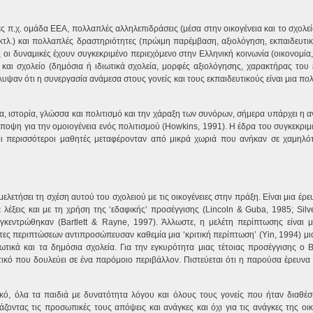
ές π.χ. ομάδα ΕΕΑ, πολλαπλές αλληλεπιδράσεις (μέσα στην οικογένεια και το σχολε
ο κτλ.) και πολλαπλές δραστηριότητες (πρώιμη παρέμβαση, αξιολόγηση, εκπαιδευτ
ές οι δυναμικές έχουν συγκεκριμένο περιεχόμενο στην Ελληνική κοινωνία (οικονομία
 και σχολείο (δημόσια ή ιδιωτικά σχολεία, μορφές αξιολόγησης, χαρακτήρας του 
λυψαν ότι η συνεργασία ανάμεσα στους γονείς και τους εκπαιδευτικούς είναι μια 
, ιστορία, γλώσσα και πολιτισμό και την χάραξη των συνόρων, σήμερα υπάρχει η α
ποψη για την ομοιογένεια ενός πολιτισμού (Howkins, 1991). Η έδρα του συγκεκριμ
οι περισσότεροι μαθητές μεταφέρονταν από μικρά χωριά που ανήκαν σε χαμηλό
ελετήσει τη σχέση αυτού του σχολειού με τις οικογένειες στην πράξη. Είναι μια έρε
 λέξεις και με τη χρήση της ‘εδαφικής’ προσέγγισης (Lincoln & Guba, 1985; Silv
εντρώθηκαν (Bartlett & Rayne, 1997). Άλλωστε, η μελέτη περίπτωσης είναι μ
τες περιπτώσεων αντιπροσώπευσαν καθεμία μια ‘κριτική περίπτωση’ (Yin, 1994) μι
ιωτικά και τα δημόσια σχολεία. Για την εγκυρότητα μιας τέτοιας προσέγγισης ο 
υτικό που δουλεύει σε ένα παρόμοιο περιβάλλον. Πιστεύεται ότι η παρούσα έρευνα
ό, όλα τα παιδιά με δυνατότητα λόγου και όλους τους γονείς που ήταν διαθέσ
οντας τις προσωπικές τους απόψεις και ανάγκες και όχι για τις ανάγκες της οικο