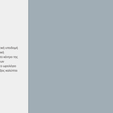
υτική υποδομή
ική
το κέντρο της
μων
το ωρολόγιο
ξεις καλύπτει