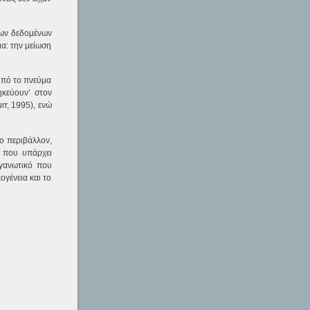
των δεδομένων
ια: την μείωση
υπό το πνεύμα
ηκεύουν’ στον
rr, 1995), ενώ
ο περιβάλλον,
ς που υπάρχει
ργανωτικό που
ογένεια και το