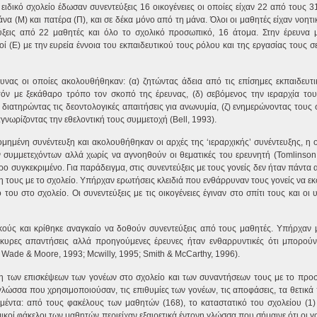
ειδικό σχολείο έδωσαν συνεντεύξεις 16 οικογένειες οι οποίες είχαν 22 από τους 
άνα (Μ) και πατέρα (Π), και σε δέκα μόνο από τη μάνα. Όλοι οι μαθητές είχαν νοητ
ύξεις από 22 μαθητές και όλο το σχολικό προσωπικό, 16 άτομα. Στην έρευνα 
οί (Ε) με την ευρεία έννοια του εκπαιδευτικού τους ρόλου και της εργασίας τους σ
νας οι οποίες ακολουθήθηκαν: (α) ζητώντας άδεια από τις επίσημες εκπαιδευτικ
όν με ξεκάθαρο τρόπο τον σκοπό της έρευνας, (δ) σεβόμενος την ιεραρχία του 
διατηρώντας τις δεοντολογικές απαιτήσεις για ανωνυμία, (ζ) ενημερώνοντας τους 
αγνωρίζοντας την εθελοντική τους συμμετοχή (Bell, 1993).
μένη συνέντευξη και ακολουθήθηκαν οι αρχές της ‘ιεραρχικής’ συνέντευξης, η ο
συμμετεχόντων αλλά χωρίς να αγνοηθούν οι θεματικές του ερευνητή (Tomlinson,
ο συγκεκριμένο. Για παράδειγμα, στις συνεντεύξεις με τους γονείς δεν ήταν πάντα
η τους με το σχολείο. Υπήρχαν ερωτήσεις κλειδιά που ενθάρρυναν τους γονείς να 
του στο σχολείο. Οι συνεντεύξεις με τις οικογένειες έγιναν στο σπίτι τους και οι
ικούς και κρίθηκε αναγκαίο να δοθούν συνεντεύξεις από τους μαθητές. Υπήρχαν 
υρες απαντήσεις αλλά προηγούμενες έρευνες ήταν ενθαρρυντικές ότι μπορούν 
 Wade & Moore, 1993; Mcwilly, 1995; Smith & McCarthy, 1996).
 των επισκέψεων των γονέων στο σχολείο και των συναντήσεων τους με το προσ
λώσσα που χρησιμοποιούσαν, τις επιθυμίες των γονέων, τις αποφάσεις, τα θετικά
έντα: από τους φακέλους των μαθητών (168), το καταστατικό του σχολείου (1) 
ικοί φάκελοι των μαθητών περιείχαν εξαιρετικά έντονη γλώσσα που σήμαινε ότι οι γο