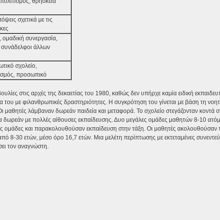
 πολιτισμός, θρησκεία
όψεις σχετικά με τις
γκες
 ομαδική συνεργασία,
, συνάδελφοι άλλων
ωτικό σχολείο,
σμός, προσωπικό
βουλίες στις αρχές της δεκαετίας του 1980, καθώς δεν υπήρχε καμία ειδική εκπαιδε
α του με φιλανθρωπικές δραστηριότητες. Η συγκρότηση του γίνεται με βάση τη νοητ
Οι μαθητές λάμβαναν δωρεάν παιδεία και μεταφορά. Το σχολείο στεγάζονταν κοντά σ
σία δωρεάν με πολλές αίθουσες εκπαίδευσης. Δυο μεγάλες ομάδες μαθητών 8-10 ατό
ές ομάδες και παρακολουθούσαν εκπαίδευση στην τάξη. Οι μαθητές ακολουθούσαν 
από 8-30 ετών, μέσο όρο 16,7 ετών. Μια μελέτη περίπτωσης με εκτεταμένες συνεντεύ
ει τον αναγνώστη.