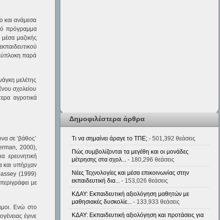
ίο και ανάμεσα
ικό πρόγραμμα
, μέσα μαζικής
εκπαιδευτικού
πολύπλοκη παρά
νάγκη μελέτης
ένου σχολείου
τερα αγροτικά
Δημοφιλέστερα άρθρα
υνα σε ‘βάθος’
Τι να σημαίνει άραγε το ΤΠΕ;
- 501,392 θεάσεις
erman, 2000),
Πώς συμβολίζονται τα μεγέθη και οι μονάδες
ια ερευνητική
μέτρησης στα σχολ...
- 180,296 θεάσεις
α και υπήρχαν
Νέες Τεχνολογίες και μέσα επικοινωνίας στην
Bassey (1999)
εκπαιδευτική δια...
- 153,026 θεάσεις
 περιγράφει με
ΚΔΑΥ: Εκπαιδευτική αξιολόγηση μαθητών με
μαθησιακές δυσκολίε...
- 133,933 θεάσεις
ιμοι. Ενώ στο
ΚΔΑΥ: Εκπαιδευτική αξιολόγηση και προτάσεις για
γένειας έγινε