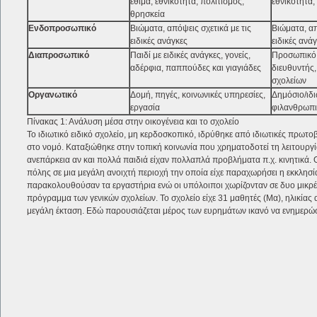
έθιμα, εθνικότητα, πολιτισμός,
εθνικότητα,
θρησκεία
Ενδοπροσωπικό
Βιώματα, απόψεις σχετικά με τις
Βιώματα, απ
ειδικές ανάγκες
ειδικές ανά
Διαπροσωπικό
Παιδί με ειδικές ανάγκες, γονείς,
Προσωπικό,
αδέρφια, παππούδες και γιαγιάδες
διευθυντής
σχολείων
Οργανωτικό
Δομή, πηγές, κοινωνικές υπηρεσίες,
Δημόσιο/ιδι
εργασία
φιλανθρωπι
Πίνακας 1: Ανάλυση μέσα στην οικογένεια και το σχολείο
Το ιδιωτικό ειδικό σχολείο, μη κερδοσκοπικό, ιδρύθηκε από ιδιωτικές πρωτο
στο νομό. Καταξιώθηκε στην τοπική κοινωνία που χρηματοδοτεί τη λειτουργί
ανεπάρκεια αν και πολλά παιδιά είχαν πολλαπλά προβλήματα π.χ. κινητικά. 
πόλης σε μια μεγάλη ανοιχτή περιοχή την οποία είχε παραχωρήσει η εκκλη
παρακολουθούσαν τα εργαστήρια ενώ οι υπόλοιποι χωρίζονταν σε δυο μικρ
πρόγραμμα των γενικών σχολείων. Το σχολείο είχε 31 μαθητές (Μα), ηλικίας 
μεγάλη έκταση. Εδώ παρουσιάζεται μέρος των ευρημάτων ικανό να ενημερώσ