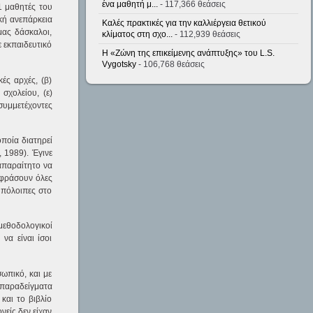
ένα μαθητή μ...
- 117,366 θεάσεις
31 μαθητές του
ική ανεπάρκεια
Καλές πρακτικές για την καλλιέργεια θετικού
μας δάσκαλοι,
κλίματος στη σχο...
- 112,939 θεάσεις
ε εκπαιδευτικό
Η «Ζώνη της επικείμενης ανάπτυξης» του L.S.
Vygotsky
- 106,768 θεάσεις
ές αρχές, (β)
σχολείου, (ε)
συμμετέχοντες
ποία διατηρεί
 1989). Έγινε
 απαραίτητο να
εκφράσουν όλες
 υπόλοιπες στο
μεθοδολογικοί
να είναι ίσοι
ωπικό, και με
 παραδείγματα
και το βιβλίο
νείς δεν είχαν