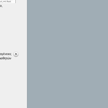
α,
ογένειες
μαθητών