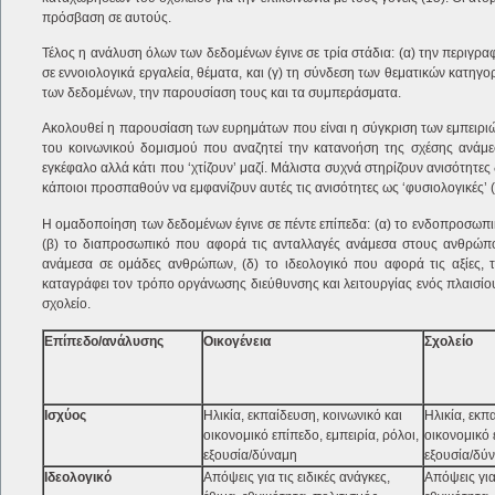
πρόσβαση σε αυτούς.
Τέλος η ανάλυση όλων των δεδομένων έγινε σε τρία στάδια: (α) την περιγρ
σε εννοιολογικά εργαλεία, θέματα, και (γ) τη σύνδεση των θεματικών κατηγ
των δεδομένων, την παρουσίαση τους και τα συμπεράσματα.
Ακολουθεί η παρουσίαση των ευρημάτων που είναι η σύγκριση των εμπειριώ
του κοινωνικού δομισμού που αναζητεί την κατανοήση της σχέσης ανάμεσ
εγκέφαλο αλλά κάτι που ‘χτίζουν’ μαζί. Μάλιστα συχνά στηρίζουν ανισότητ
κάποιοι προσπαθούν να εμφανίζουν αυτές τις ανισότητες ως ‘φυσιολογικές’ (
Η ομαδοποίηση των δεδομένων έγινε σε πέντε επίπεδα: (α) το ενδοπροσωπι
(β) το διαπροσωπικό που αφορά τις ανταλλαγές ανάμεσα στους ανθρώπου
ανάμεσα σε ομάδες ανθρώπων, (δ) το ιδεολογικό που αφορά τις αξίες,
καταγράφει τον τρόπο οργάνωσης διεύθυνσης και λειτουργίας ενός πλαισίου,
σχολείο.
Επίπεδο/ανάλυσης
Οικογένεια
Σχολείο
Ισχύος
Ηλικία, εκπαίδευση, κοινωνικό και
Ηλικία, εκπ
οικονομικό επίπεδο, εμπειρία, ρόλοι,
οικονομικό 
εξουσία/δύναμη
εξουσία/δύ
Ιδεολογικό
Απόψεις για τις ειδικές ανάγκες,
Απόψεις για 