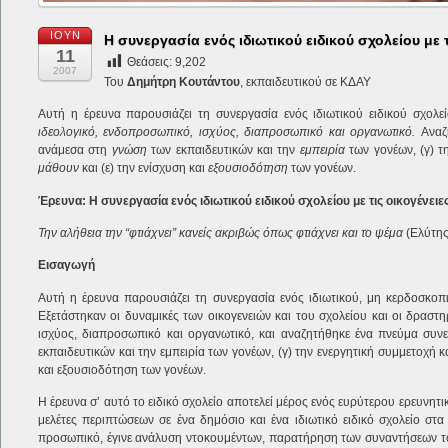
ΙΟΎΝ
Η συνεργασία ενός ιδιωτικού ειδικού σχολείου με 
11
Θεάσεις:
9,202
2007
Του
Δημήτρη Κουτάντου
, εκπαιδευτικού σε ΚΔΑΥ
Αυτή η έρευνα παρουσιάζει τη συνεργασία ενός ιδιωτικού ειδικού σχολεί
ιδεολογικό, ενδοπροσωπικό, ισχύος, διαπροσωπικό και οργανωτικό.
Αναζ
ανάμεσα στη
γνώση
των εκπαιδευτικών και την
εμπειρία
των γονέων, (γ) τ
μάθουν
και (ε) την ενίσχυση και
εξουσιοδότηση
των γονέων.
Έρευνα: Η συνεργασία ενός ιδιωτικού ειδικού σχολείου με τις οικογένει
Την αλήθεια την “φτιάχνει” κανείς ακριβώς όπως φτιάχνει και το ψέμα
(Ελύτης
Εισαγωγή
Αυτή η έρευνα παρουσιάζει τη συνεργασία ενός ιδιωτικού, μη κερδοσκοπικ
Εξετάστηκαν οι δυναμικές των οικογενειών και του σχολείου και οι δρασ
ισχύος, διαπροσωπικό και οργανωτικό, και αναζητήθηκε ένα πνεύμα συν
εκπαιδευτικών και την εμπειρία των γονέων, (γ) την ενεργητική συμμετοχή 
και εξουσιοδότηση των γονέων.
Η έρευνα σ’ αυτό το ειδικό σχολείο αποτελεί μέρος ενός ευρύτερου ερευνητ
μελέτες περιπτώσεων σε ένα δημόσιο και ένα ιδιωτικό ειδικό σχολείο στα
προσωπικό, έγινε ανάλυση ντοκουμέντων, παρατήρηση των συναντήσεων τους,