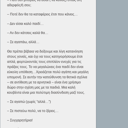
αδερφός/ή σου;
– Ποτέ δεν θα τα καταφέρεις έτσι που κάνεις…
– Δεν είσαι καλό παιδί…
– Αν δεν κάτσεις καλά θα…
– Σε αγαπάω, αλλά…
Θα πρέπει βέβαια να δείξουμε και λίγη κατανόηση
στους γονείς, και όχι να τους κατηγορήσουμε έτσι
απλά, φορτώνοντάς τους επιπλέον ενοχές για τις
πράξεις τους. Το να μεγαλώνεις ένα παιδί δεν είναι
εύκολη υπόθεση…Χρειάζεται πολύ αγάπη και μεγάλη
υπομονή. Σε αυτήν την κατεύθυνση τα θετικά σχόλια
– σε αντίθεση με τα αρνητικά – είναι ένα χρήσιμο
δώρο στην σχέση μας με τα παιδιά. Μια καλή
κουβέντα είναι μια πολύτιμη διασύνδεση μαζί τους.
– Σε αγαπώ (χωρίς ”αλλά…”)
– Σε πιστεύω πολύ, να το ξέρεις…
– Συγχαρητήρια!