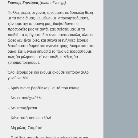
Γιάννης Ξηντάρας
(paidi-efivos.gr)
Πολλές φορές οι γονείς ερχόμαστε σε δύσκολη θέση
με τα παιδιά μας. Θυμώνουμε, απογοητευόμαστε,
χάνουμε την υπομονή μας, διαψεύδονται οι
προσδοκίες μας γι’ αυτά. Στις σχέσεις μας με τα
παιδιά, τα πράγματα δεν είναι πάντα εύκολα, όλες οι
ώρες δεν είναι ίδιες, και συχνά οι ενήλικες έχουμε
ξεσπάσματα θυμού και αγανάκτησης. Ακόμα και τότε
όμως έχει μεγάλη σημασία το πως θα εκφραστούμε,
πως θα μιλήσουμε σ’ ένα παιδί, τι λέξεις θα
χρησιμοποιήσουμε.
Όλοι έχουμε δει και έχουμε ακούσει κάποιον άλλο
γονιό να λέει:
– Αμάν πια σε βαρέθηκα μ’ αυτά που κάνεις…
– Δεν σε αντέχω άλλο…
– Δεν υποφέρεσαι…
– Κάνε αυτό που σου λέω!
– Μη μιλάς. Σταμάτα!
– Γιατί δεν μπορείς να είσαι ( να κάνεις) όπως ο/η