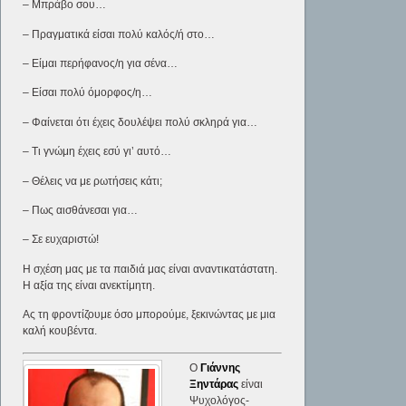
– Μπράβο σου…
– Πραγματικά είσαι πολύ καλός/ή στο…
– Είμαι περήφανος/η για σένα…
– Είσαι πολύ όμορφος/η…
– Φαίνεται ότι έχεις δουλέψει πολύ σκληρά για…
– Τι γνώμη έχεις εσύ γι’ αυτό…
– Θέλεις να με ρωτήσεις κάτι;
– Πως αισθάνεσαι για…
– Σε ευχαριστώ!
Η σχέση μας με τα παιδιά μας είναι αναντικατάστατη.
Η αξία της είναι ανεκτίμητη.
Ας τη φροντίζουμε όσο μπορούμε, ξεκινώντας με μια
καλή κουβέντα.
Ο
Γιάννης
Ξηντάρας
είναι
Ψυχολόγος-