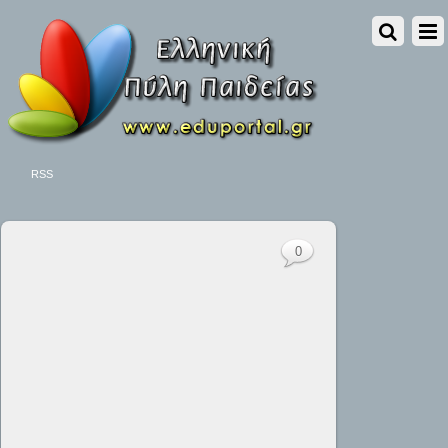
RSS
0