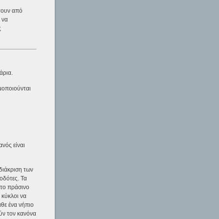
τουν από
 να
ς
άρια.
ιμοποιούνται
ανός είναι
 διάκριση των
οδότες. Τα
 το πράσινο
 κύκλοι να
άθε ένα νήπιο
ύν τον κανόνα