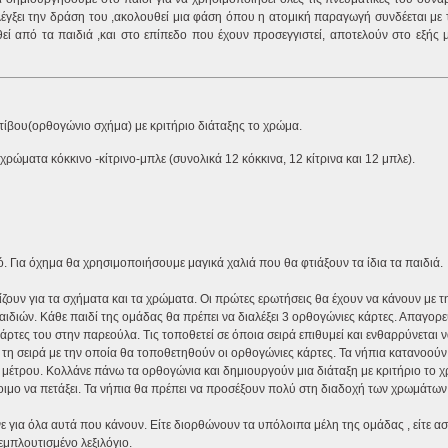
ελέγξει την δράση του ,ακολουθεί μια φάση όπου η ατομική παραγωγή συνδέεται με
 από τα παιδιά ,και στο επίπεδο που έχουν προσεγγιστεί, αποτελούν στο εξής 
ίβου(ορθογώνιο σχήμα) με κριτήριο διάταξης το χρώμα.
ρώματα κόκκινο -κίτρινο-μπλε (συνολικά 12 κόκκινα, 12 κίτρινα και 12 μπλε).
. Για όχημα θα χρησιμοποιήσουμε μαγικά χαλιά που θα φτιάξουν τα ίδια τα παιδιά.
ζουν για τα σχήματα και τα χρώματα. Οι πρώτες ερωτήσεις θα έχουν να κάνουν με τ
διών. Κάθε παιδί της ομάδας θα πρέπει να διαλέξει 3 ορθογώνιες κάρτες. Απαγορεύ
 κάρτες του στην παρεούλα. Τις τοποθετεί σε όποια σειρά επιθυμεί και ενθαρρύνεται 
τη σειρά με την οποία θα τοποθετηθούν οι ορθογώνιες κάρτες. Τα νήπια κατανοούν
υ μέτρου. Κολλάνε πάνω τα ορθογώνια και δημιουργούν μια διάταξη με κριτήριο το 
 έτοιμο να πετάξει. Τα νήπια θα πρέπει να προσέξουν πολύ στη διαδοχή των χρωμάτων
ε για όλα αυτά που κάνουν. Είτε διορθώνουν τα υπόλοιπα μέλη της ομάδας , είτε α
εμπλουτισμένο λεξιλόγιο.