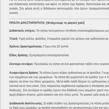
μια διδακτικής κατάστασης και αφού το νήπιο έχει δράσει, διατυπώσει και 
γνώση. Στη φάση αυτή ο διδάσκων κατονομάζει όσα έχουν πραγματοποιηθεί
γνώση.
ΠΡΩΤΗ ΔΡΑΣΤΗΡΙΟΤΗΤΑ: [Φτιάχνουμε το μαγικό χαλί]
Διδακτικός στόχος:
Τα νήπια πετυχαίνουν σύνθεση επαναλαμβανόμενου μοτ
Υλικά:
Υγρή κόλλα, ψαλίδια, 3 κομμένα χαρτιά του μέτρου και ορθογώνια με χ
Χρόνος δραστηριότητας:
Γύρω στα 20 λεπτά
Είδος δράσης:
Εμπράγματη-αναπαραστατική
Σύντομο σενάριο:
Προσκαλώ τα νήπια σε ένα φανταστικό ταξίδι στον ουρανό
Αναμενόμενη δράση:
Τα νήπια έχουν κόψει ορθογώνια με τα ψαλίδια. Γνωρί
των σχημάτων και των χρωμάτων. Τα νήπια θα χωριστούν σε ομάδες των 4 παι
κάρτες να είναι του ίδιου χρώματος. Μετά κάθε παιδί δείχνει τις ορθογώνιες
λεκτικά αυτό που κάνει. Στην παρεούλα λαμβάνεται ομόφωνα η απόφαση για 
διαδοχής. Στη συνέχεια οι ομάδες έχουν στη διάθεσή τους κομμένο χαρτί το
αρχή βάζουν κίτρινο, μετά κόκκινο και στο τέλος μπλε. Το μαγικό χαλί είναι
Διαδικασία διατύπωσης:
Σε κάθε στάδιο της δραστηριότητας τα νήπια μιλάν
τη δική τους εργασία, τα παιδιά προσπαθούν να χρησιμοποιούν όλο και πιο 