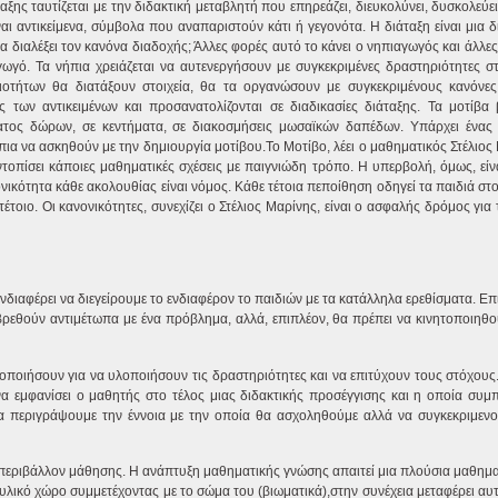
ταξης ταυτίζεται με την διδακτική μεταβλητή που επηρεάζει, διευκολύνει, δυσκολεύε
ι αντικείμενα, σύμβολα που αναπαριστούν κάτι ή γεγονότα. Η διάταξη είναι μια δ
α διαλέξει τον κανόνα διαδοχής; Άλλες φορές αυτό το κάνει ο νηπιαγωγός και άλλες
ωγό. Τα νήπια χρειάζεται να αυτενεργήσουν με συγκεκριμένες δραστηριότητες σ
οτήτων θα διατάξουν στοιχεία, θα τα οργανώσουν με συγκεκριμένους κανόνες
 των αντικειμένων και προσανατολίζονται σε διαδικασίες διάταξης. Τα μοτίβα 
ίγματος δώρων, σε κεντήματα, σε διακοσμήσεις μωσαϊκών δαπέδων. Υπάρχει ένα
ήπια να ασκηθούν με την δημιουργία μοτίβου.
To Moτίβο, λέει ο μαθηματικός Στέλιος 
τοπίσει κάποιες μαθηματικές σχέσεις με παιγνιώδη τρόπο. Η υπερβολή, όμως, είν
ικότητα κάθε ακολουθίας είναι νόμος. Κάθε τέτοια πεποίθηση οδηγεί τα παιδιά στ
έτοιο. Οι κανονικότητες, συνεχίζει ο Στέλιος Μαρίνης, είναι ο ασφαλής δρόμος για
 ενδιαφέρει να διεγείρουμε το ενδιαφέρον το παιδιών με τα κατάλληλα ερεθίσματα. Ε
βρεθούν αντιμέτωπα με ένα πρόβλημα, αλλά, επιπλέον, θα πρέπει να κινητοποιηθο
οποιήσουν για να υλοποιήσουν τις δραστηριότητες και να επιτύχουν τους στόχους.
α εμφανίσει ο μαθητής στο τέλος μιας διδακτικής προσέγγισης και η οποία συμπ
να περιγράψουμε την έννοια με την οποία θα ασχοληθούμε αλλά να συγκεκριμεν
να περιβάλλον μάθησης. Η ανάπτυξη μαθηματικής γνώσης απαιτεί μια πλούσια μαθημα
 υλικό χώρο συμμετέχοντας με το σώμα του (βιωματικά),στην συνέχεια μεταφέρει αυτ