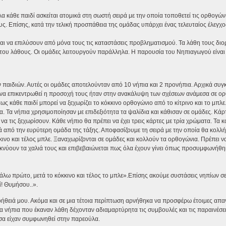
 κάθε παιδί ασκείται ατομικά στη σωστή σειρά με την οποία τοποθετεί τις ορθογώνι
. Επίσης, κατά την τελική προσπάθεια της ομάδας υπάρχει ένας τελευταίος έλεγχο
ται να επιλύσουν από μόνα τους τις καταστάσεις προβληματισμού. Τα λάθη τους δι
του λάθους. Οι ομάδες λειτουργούν παράλληλα. Η παρουσία του Νηπιαγωγού είναι 
 παιδιών. Αυτές οι ομάδες αποτελούνταν από 10 νήπια και 2 προνήπια. Αρχικά συ
 να επικεντρωθεί η προσοχή τους ήταν στην ανακάλυψη των σχέσεων ανάμεσα σε ο
ς κάθε παιδί μπορεί να ξεχωρίζει το κόκκινο ορθογώνιο από το κίτρινο και το μπλε
 Τα νήπια χρησιμοποίησαν με επιδεξιότητα τα ψαλίδια και κάθισαν σε ομάδες. Κάρ
 τις ξεχωρίσουν. Κάθε νήπιο θα πρέπει να έχει τρεις κάρτες με τρία χρώματα. Τα 
κά από την ευρύτερη ομάδα της τάξης. Αποφασίζουμε τη σειρά με την οποία θα κολλ
κινο και τέλος μπλε. Ξαναχωρίζονται σε ομάδες και κολλούν τα ορθογώνια. Πρέπει 
κνύουν τα χαλιά τους και επιβεβαιώνεται πως όλα έχουν γίνει όπως προσυμφωνήθηκ
λω πρώτο, μετά το κόκκινο και τέλος το μπλε».Επίσης ακούμε συστάσεις νηπίων σ
ί! Θυμήσου..».
βοήθειά μου. Ακόμα και σε μια τέτοια περίπτωση αρνήθηκα να προσφέρω έτοιμες απαν
 νήπια που έκαναν λάθη δέχονταν αδιαμαρτύρητα τις συμβουλές και τις παραινέσε
σα είχαν συμφωνηθεί στην παρεούλα.