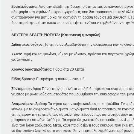
Συμπεράσματα:
Από την εξέλιξη της δραστηριότητας έμεινα ικανοποιημέν
αδιαφορία των νηπίων ή μικροσυγκρούσεις που διαταράσσουν το καλό κλίμα
αναπαράγουν ένα μοτίβο και να οδηγούν τη δράση τους σε μια σύνθεση, με β
δραστηριότητας ήταν τέτοια που επέτρεψε στα νήπια να εμβαθύνουν στην έ
ΔΕΥΤΕΡΗ ΔΡΑΣΤΗΡΙΟΤΗΤΑ: [Κατασκευή φαναριών]
Διδακτικός στόχος:
Τα νήπια αντιλαμβάνονται την αλληλουχία των κύκλων μ
Υλικά:
Υγρή κόλλα, ψαλίδια, κύκλοι με κόκκινο, πράσινο και πορτοκαλί χρώμ
ως φανάρια .
Χρόνος δραστηριότητας:
Γύρω στα 20 λεπτά
Είδος δράσης:
Εμπράγματη-αναπαραστατική
Σύντομο σενάριο:
Πάνω στον ουρανό τα παιδιά θα πρέπει να είναι προσεκτικ
γεμάτος με φωτεινούς σηματοδότες που ρυθμίζουν την κυκλοφορία των μαγι
Αναμενόμενη δράση:
Τα νήπια έχουν κόψει κύκλους με τα ψαλίδια. Γνωρίζο
κύκλων με τα διαφορετικά χρώματα. Τα χρώματα είναι το πράσινο, το κόκκι
νήπια έχουν την εμπειρία των αυτοκινήτων. Ξέρουν πως αυτά σταματούν με τ
μπορούν να περνάνε ελεύθερα. Τα νήπια θα χωριστούν σε ομάδες των 4 παιδι
είναι του ίδιου χρώματος. Μετά, κάθε παιδί δείχνει τους κύκλους που έχει ε
να διατυπώνει λεκτικά αυτό που κάνει. Στην παρεούλα λαμβάνεται ομόφωνα 