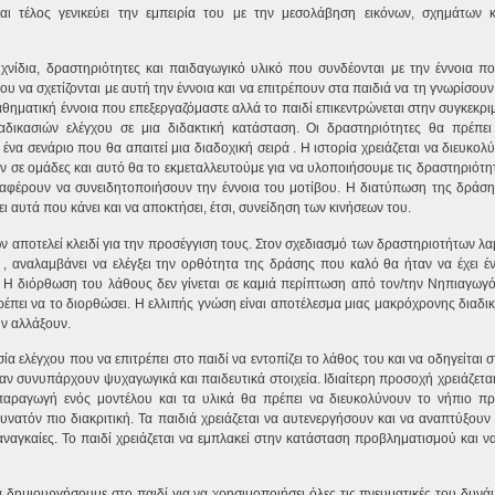
και τέλος γενικεύει την εμπειρία του με την μεσολάβηση εικόνων, σχημάτων 
νίδια, δραστηριότητες και παιδαγωγικό υλικό που συνδέονται με την έννοια π
ου να σχετίζονται με αυτή την έννοια και να επιτρέπουν στα παιδιά να τη γνωρίσου
αθηματική έννοια που επεξεργαζόμαστε αλλά το παιδί επικεντρώνεται στην συγκεκριμ
αδικασιών ελέγχου σε μια διδακτική κατάσταση. Οι δραστηριότητες θα πρέπει
ένα σενάριο που θα απαιτεί μια διαδοχική σειρά . Η ιστορία χρειάζεται να διευκολ
υν σε ομάδες και αυτό θα το εκμεταλλευτούμε για να υλοποιήσουμε τις δραστηριότητ
αταφέρουν να συνειδητοποιήσουν την έννοια του μοτίβου. Η διατύπωση της δράσης
ι αυτά που κάνει και να αποκτήσει, έτσι, συνείδηση των κινήσεων του.
 αποτελεί κλειδί για την προσέγγιση τους. Στον σχεδιασμό των δραστηριοτήτων λα
ά , αναλαμβάνει να ελέγξει την ορθότητα της δράσης που καλό θα ήταν να έχει έ
. Η διόρθωση του λάθους δεν γίνεται σε καμιά περίπτωση από τον/την Νηπιαγωγ
πρέπει να το διορθώσει. Η ελλιπής γνώση είναι αποτέλεσμα μιας μακρόχρονης διαδ
ην αλλάξουν.
ία ελέγχου που να επιτρέπει στο παιδί να εντοπίζει το λάθος του και να οδηγείται
όταν συνυπάρχουν ψυχαγωγικά και παιδευτικά στοιχεία. Ιδιαίτερη προσοχή χρειάζετα
απαραγωγή ενός μοντέλου και τα υλικά θα πρέπει να διευκολύνουν το νήπιο π
νατόν πιο διακριτική. Τα παιδιά χρειάζεται να αυτενεργήσουν και να αναπτύξουν 
αναγκαίες. Το παιδί χρειάζεται να εμπλακεί στην κατάσταση προβληματισμού και ν
δημιουργήσουμε στο παιδί για να χρησιμοποιήσει όλες τις πνευματικές του δυνάμε