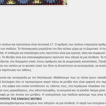
ν νηπίων και προνηπίων είναι συνολικά 17. Ο αριθμός των νηπίων υπερισχύει αριθμ
 των παιδιών. Το Νηπιαγωγείο μοιράζεται τον ίδιο αύλειο χώρο με το Δημοτικό. Η έν
διά. Η επιθυμία για επανάληψη ενός προτύπου είναι μια εγγενής τάση και συμφωνεί 
. Το Μοτίβο είναι ένα επαναλαμβανόμενο πρότυπο που οδηγεί σε μια σύνθεση. Τα 
τίζονται, στο δομημένο υλικό, στους αριθμούς και σε γεωμετρικές καταστάσεις. Προ
η του νηπίου με το φυσικό υλικό του δίνει τη δυνατότητα να αυτενεργήσει, να αναλ
ην περίπτωση του λάθους.
νωνία και συνεργασία με τον Νηπιαγωγό. Μαθαίνουμε πως τα νήπια έχουν ασκηθε
 δούλεψαν όλο το προηγούμενο καιρό πάνω σε μοτίβα που είναι εμφανή στο περ
 στα ράφια στα οποία τοποθετούν τις τσάντες τους, στα τετράγωνα πλακάκια του
αι τους μαρκαδόρους, στις οδοντογλυφίδες, τα κουμπιά και τα κλειδιά. Ακόμα μέσ
παφή με την έννοια του μοτίβου. Η ενασχόληση των παιδιών κρίνουμε πως είναι τ
ΕΡΟΤΗΤΑ ΤΗΣ ΕΝΝΟΙΑΣ ΜΟΤΙΒΟ
επαναλαμβανόμενων στοιχείων που οδηγούν σε μια σύνθεση. Η σειρά των στοιχείων 