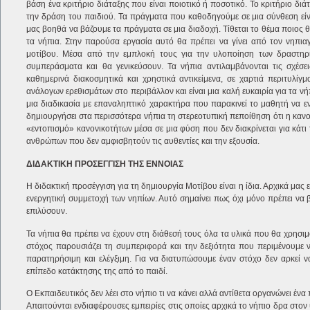
βάση ένα κριτήριο διάταξης που είναι ποιοτικό ή ποσοτικό. Το κριτήριο διά
την δράση του παιδιού. Τα πράγματα που καθοδηγούμε σε μια σύνθεση είνα
μας βοηθά να βάζουμε τα πράγματα σε μια διαδοχή. Τίθεται το θέμα ποιος θ
τα νήπια. Στην παρούσα εργασία αυτό θα πρέπει να γίνει από τον νηπιαγ
μοτίβου. Μέσα από την εμπλοκή τους για την υλοποίηση των δραστηρι
συμπεράσματα και θα γενικεύσουν. Τα νήπια αντιλαμβάνονται τις σχέσεις
καθημερινά διακοσμητικά και χρηστικά αντικείμενα, σε χαρτιά περιτυλ
ανάλογων ερεθισμάτων στο περιβάλλον και είναι μια καλή ευκαιρία για τα ν
μια διαδικασία με επαναληπτικό χαρακτήρα που παρακινεί το μαθητή να εν
δημιουργήσει στα περισσότερα νήπια τη στερεοτυπική πεποίθηση ότι η κανον
«εντοπισμό» κανονικοτήτων μέσα σε μια φύση που δεν διακρίνεται για κάτι τ
ανθρώπων που δεν αμφισβητούν τις αυθεντίες και την εξουσία.
ΔΙΔΑΚΤΙΚΗ ΠΡΟΣΕΓΓΙΣΗ ΤΗΣ ΕΝΝΟΙΑΣ
Η διδακτική προσέγγιση για τη δημιουργία Μοτίβου είναι η ίδια. Αρχικά μας
ενεργητική συμμετοχή των νηπίων. Αυτό σημαίνει πως όχι μόνο πρέπει να 
επιλύσουν.
Τα νήπια θα πρέπει να έχουν στη διάθεσή τους όλα τα υλικά που θα χρησιμ
στόχος παρουσιάζει τη συμπεριφορά και την δεξιότητα που περιμένουμε ν
παρατηρήσιμη και ελέγξιμη. Για να διατυπώσουμε έναν στόχο δεν αρκεί 
επίπεδο κατάκτησης της από το παιδί.
Ο Εκπαιδευτικός δεν λέει στο νήπιο τι να κάνει αλλά αντίθετα οργανώνει έ
Απαιτούνται ενδιαφέρουσες εμπειρίες στις οποίες αρχικά το νήπιο δρα στον