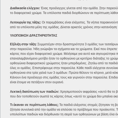
Διαδικασία ελέγχου:
Ένας προέλεγχος γίνεται από την ομάδα. Στην παρεούλα
το διαφορετικό χρώμα. Τα υπόλοιπα παιδιά διορθώνουν σε περίπτωση λάθους
Λειτουργία της τάξης:
Οι παρεμβάσεις είναι ελάχιστες. Τα νήπια παρακινούν
από τα υπόλοιπα μέλη της ομάδας. Δίνεται αρκετός χρόνος στην κατανόηση 
ΥΛΟΠΟΙΗΣΗ ΔΡΑΣΤΗΡΙΟΤΗΤΑΣ
Εξέλιξη στην τάξη:
Συμμετείχαν στην δραστηριότητα 3 ομάδες των τεσσάρων
στην παρεούλα. Ήδη γνώριζαν τα σχήματα και τα χρώματα. Εκεί που έπρεπε
κάρτες που είχαν διαφορετικό χρώμα. Μιλήσαμε για αυτό και σιγουρεύτηκα πω
επαναλαμβανόμενο μοτίβο ήταν το ορθογώνιο με κριτήριο διάταξης το χρώμα.
ορθογώνια διαφορετικού χρώματος ήταν μπερδεμένες. Ζητάω από τα παιδιά να
όλες οι ομάδες. Επιστρέφουμε στην παρεούλα. Κάθε παιδί ελέγχεται συνολι
ορθογώνια στα τρία χαλιά των 3 ομάδων. Πρώτα θέλουν το κίτρινο, μετά κόκ
Κάνουν ένα προέλεγχο στις ομάδες τους και γυρνούν στην παρεούλα. Επιδει
είναι έτοιμα να πετάξουν στον ουρανό.
Λεκτική διατύπωση των παιδιών:
Χρησιμοποιούν εκφράσεις «αυτό θα το βά
που δεν τοποθετούν σωστά τις κάρτες όπως «αυτό το χρώμα δεν μπαίνει εκε
Τι έκαναν σε περίπτωση λάθους;
Τα παιδιά ελάχιστες στιγμές ζήτησαν τη 
ζήτησα συνολικά από την ομάδα να επιλύσει το πρόβλημα που προέκυπτε. Τα
υπολοίπων παιδιών και διόρθωναν τη σειρά των ορθογώνιων με βάση όλα ό