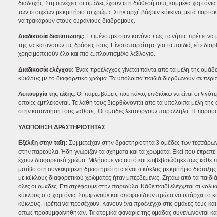
διαδοχής. Στη συνέχεια οι ομάδες έχουν στη διάθεσή τους κομμένα χαρτόνια
των στοιχείων με κριτήριο το χρώμα. Στην αρχή βάζουν κόκκινο, μετά πορτοκα
να τρακάρουν στους ουράνιους διαδρόμους.
Διαδικασία διατύπωσης:
Επιμένουμε στον κανόνα πως τα νήπια πρέπει να μ
της να κατανοούν τις δράσεις τους. Είναι απαραίτητο για τα παιδιά, είτε δι
χρησιμοποιούν όλο και πιο εμπλουτισμένο λεξιλόγιο.
Διαδικασία ελέγχου:
Ένας προέλεγχος γίνεται πάντα από τα μέλη της ομάδας
κύκλους με το διαφορετικό χρώμα. Τα υπόλοιπα παιδιά διορθώνουν σε περίπ
Λειτουργία της τάξης:
Οι παρεμβάσεις που κάνω, επιδιώκω να είναι οι λιγότ
οποίες εμπλέκονται. Τα λάθη τους διορθώνονται από τα υπόλοιπα μέλη της 
στην κατανόηση τους λάθους. Οι ομάδες λειτουργούν παράλληλα. Η παρουσί
ΥΛΟΠΟΙΗΣΗ ΔΡΑΣΤΗΡΙΟΤΗΤΑΣ
Εξέλιξη στην τάξη:
Συμμετείχαν στην δραστηριότητα 3 ομάδες των τεσσάρων
στην παρεούλα. Ήδη γνώριζαν τα σχήματα και τα χρώματα. Εκεί που έπρεπε
έχουν διαφορετικό χρώμα. Μιλήσαμε για αυτό και επιβεβαιώθηκε πως κάθε πα
μοτίβο στη συγκεκριμένη δραστηριότητα είναι ο κύκλος με κριτήριο διάταξης
με κύκλους διαφορετικού χρώματος ήταν μπερδεμένες. Ζητάω από τα παιδιά ν
όλες οι ομάδες. Επιστρέφουμε στην παρεούλα. Κάθε παιδί ελέγχεται συνολι
κύκλους στα χαρτόνια. Συμφωνούν και αποφασίζουν πρώτα να υπάρχει το κόκ
κύκλους. Πρέπει να προσέχουν. Κάνουν ένα προέλεγχο στις ομάδες τους και
όπως προσυμφωνήθηκαν. Τα ατομικά φανάρια της ομάδας συνενώνονται και γίν