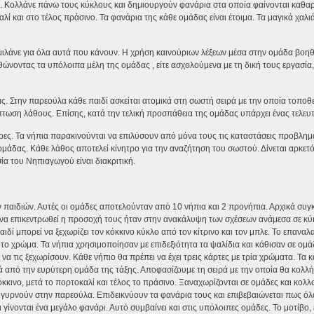
 . Κολλάνε πάνω τους κύκλους και δημιουργούν φανάρια στα οποία φαίνονται καθαρά
λί και στο τέλος πράσινο. Τα φανάρια της κάθε ομάδας είναι έτοιμα. Τα μαγικά χαλι
ιλάνε για όλα αυτά που κάνουν. Η χρήση καινούριων λέξεων μέσα στην ομάδα βοηθ
ορθώνοντας τα υπόλοιπα μέλη της ομάδας , είτε ασχολούμενα με τη δική τους εργασία,
. Στην παρεούλα κάθε παιδί ασκείται ατομικά στη σωστή σειρά με την οποία τοποθε
τωση λάθους. Επίσης, κατά την τελική προσπάθεια της ομάδας υπάρχει ένας τελευτ
ερες. Τα νήπια παρακινούνται να επιλύσουν από μόνα τους τις καταστάσεις προβλημ
ομάδας. Κάθε λάθος αποτελεί κίνητρο για την αναζήτηση του σωστού. Δίνεται αρκετ
α του Νηπιαγωγού είναι διακριτική.
 παιδιών. Αυτές οι ομάδες αποτελούνταν από 10 νήπια και 2 προνήπια. Αρχικά συ
 να επικεντρωθεί η προσοχή τους ήταν στην ανακάλυψη των σχέσεων ανάμεσα σε κ
ιδί μπορεί να ξεχωρίζει τον κόκκινο κύκλο από τον κίτρινο και τον μπλε. Το επανα
 το χρώμα. Τα νήπια χρησιμοποίησαν με επιδεξιότητα τα ψαλίδια και κάθισαν σε ομά
α τις ξεχωρίσουν. Κάθε νήπιο θα πρέπει να έχει τρεις κάρτες με τρία χρώματα. Τα
κά από την ευρύτερη ομάδα της τάξης. Αποφασίζουμε τη σειρά με την οποία θα κολλ
κινο, μετά το πορτοκαλί και τέλος το πράσινο. Ξαναχωρίζονται σε ομάδες και κολλ
 γυρνούν στην παρεούλα. Επιδεικνύουν τα φανάρια τους και επιβεβαιώνεται πως όλα
ονται ένα μεγάλο φανάρι. Αυτό συμβαίνει και στις υπόλοιπες ομάδες. Το μοτίβο, έτ