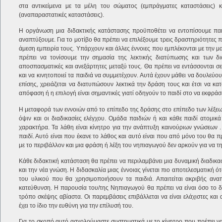
στα αντικείμενα με τα μέλη του σώματος (εμπράγματες καταστάσεις) 
(αναπαραστατικές καταστάσεις).
Η οργάνωση μια διδακτικής κατάστασης προϋποθέτει να εντοπίσουμε παιχ
αναπτύξουμε. Για το μοτίβο θα πρέπει να επιλέξουμε τρεις δραστηριότητες π
άμεση εμπειρία τους. Υπάρχουν και άλλες έννοιες που εμπλέκονται με την μ
πρέπει να τονίσουμε την σημασία της λεκτικής διατύπωσης και των δι
αποσπασματικές και ανεξάρτητες μεταξύ τους. Θα πρέπει να εντάσσονται σε 
και να κινητοποιεί τα παιδιά να συμμετέχουν. Αυτά έχουν μάθει να δουλεύο
επίσης, χρειάζεται να διατυπώσουν λεκτικά την δράση τους και έτσι να κ
απόφαση ή η επιλογή είναι σημαντικές γιατί οδηγούν το παιδί στο να εκφράσε
Η μεταφορά των εννοιών από το επίπεδο της δράσης στο επίπεδο των λέξεων
όψιν και οι διαδικασίες ελέγχου. Ομάδα παιδιών ή και κάθε παιδί ατομικ
χαρακτήρα. Τα λάθη είναι κίνητρο για την ανάπτυξη καινούριων γνώσεων 
παιδί. Αυτό είναι που έκανε το λάθος και αυτό είναι που από μόνο του θα 
με το περιβάλλον και μια φράση ή λέξη του νηπιαγωγού δεν αρκούν για να τ
Κάθε διδακτική κατάσταση θα πρέπει να περιλαμβάνει μια δυναμική διαδικασ
και την νέα γνώση. Η διδασκαλία μιας έννοιας γίνεται πιο αποτελεσματική 
του υλικού που θα χρησιμοποιήσουν τα παιδιά. Απαιτείται ακριβής αν
κατεύθυνση. Η παρουσία του/της Νηπιαγωγού θα πρέπει να είναι όσο το δυ
τρόπο σκέψης αβίαστα. Οι παρεμβάσεις επιβάλλεται να είναι ελάχιστες και 
έχει το ίδιο την ευθύνη για την επίλυσή του.
Για το σκοπό αυτό ασχολούμαστε συστηματικά με το κίνητρο που πρέπει να 