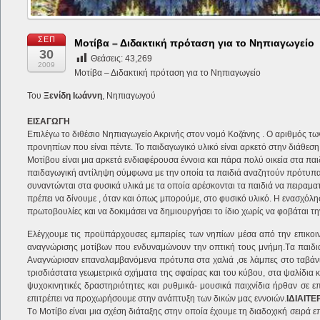
ΣΕΠ
Μοτίβα – Διδακτική πρόταση για το Νηπιαγωγείο
30
Θεάσεις:
43,269
2009
Μοτίβα – Διδακτική πρόταση για το Νηπιαγωγείο
Του
Ξενίδη Ιωάννη
, Νηπιαγωγού
ΕΙΣΑΓΩΓΗ
Επιλέγω το διθέσιο Νηπιαγωγείο Ακρινής στον νομό Κοζάνης . Ο αριθμός τω
προνηπίων που είναι πέντε. Το παιδαγωγικό υλικό είναι αρκετό στην διάθεση
Μοτίβου είναι μια αρκετά ενδιαφέρουσα έννοια και πάρα πολύ οικεία στα παι
παιδαγωγική αντίληψη σύμφωνα με την οποία τα παιδιά αναζητούν πρότυπα
συναντώνται στα φυσικά υλικά με τα οποία αρέσκονται τα παιδιά να πειραμα
πρέπει να δίνουμε , όταν και όπως μπορούμε, στο φυσικό υλικό. H ενασχόλησ
πρωτοβουλίες και να δοκιμάσει να δημιουργήσει το ίδιο χωρίς να φοβάται τ
Ελέγχουμε τις προϋπάρχουσες εμπειρίες των νηπίων μέσα από την επικοι
αναγνώρισης μοτίβων που ενδυναμώνουν την οπτική τους μνήμη.Tα παιδιά
Αναγνώρισαν επαναλαμβανόμενα πρότυπα στα χαλιά ,σε λάμπες στο ταβάνι,
τρισδιάστατα γεωμετρικά σχήματα της σφαίρας και του κύβου, στα ψαλίδια κ
ψυχοκινητικές δραστηριότητες και ρυθμικά- μουσικά παιχνίδια ήρθαν σε ε
επιτρέπει να προχωρήσουμε στην ανάπτυξη των δικών μας εννοιών.
ΙΔΙΑΙΤ
Τo Μοτίβο είναι μια σχέση διάταξης στην οποία έχουμε τη διαδοχική σειρά 