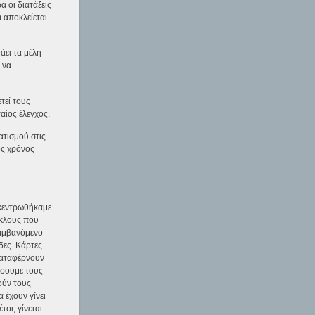
 οι διατάξεις
ά αποκλείεται
άει τα μέλη
 να
τεί τους
αίος έλεγχος.
ατισμού στις
ός χρόνος
γκεντρωθήκαμε
ύκλους που
λαμβανόμενο
δες. Κάρτες
 καταφέρνουν
ήσουμε τους
ούν τους
 έχουν γίνει
σι, γίνεται