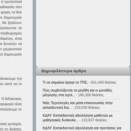
ι ή τροποποιεί
ιαδικασία που
 φορές τα ίδια
τη δημιουργία
, θα βγάλουν
βρίσκονται σε
ς πληθωρισμός
Μαρίνης, είναι
αι δυνατόν να
ον μηχανιστικό
 τη δημιουργία
Δημοφιλέστερα άρθρα
πιδιώκουμε την
Τι να σημαίνει άραγε το ΤΠΕ;
- 501,400 θεάσεις
ύν ώστε να το
Πώς συμβολίζονται τα μεγέθη και οι μονάδες
μέτρησης στα σχολ...
- 180,300 θεάσεις
 Ο διδακτικός
Νέες Τεχνολογίες και μέσα επικοινωνίας στην
εριφορά είναι
εκπαιδευτική δια...
- 153,030 θεάσεις
οποιήσουμε το
ΚΔΑΥ: Εκπαιδευτική αξιολόγηση μαθητών με
μαθησιακές δυσκολίε...
- 133,937 θεάσεις
τική εμπειρία.
ΚΔΑΥ: Εκπαιδευτική αξιολόγηση και προτάσεις για
ές τις δράσεις