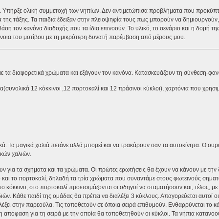
ος. Υπήρξε ολική συμμετοχή των νηπίων. Δεν αντιμετώπισα προβλήματα που προκύπ
 της τάξης. Τα παιδιά έδειξαν στην πλειοψηφία τους πως μπορούν να δημιουργούν,
άση τον κανόνα διαδοχής που τα ίδια επινοούν. Το υλικό, το σενάριο και η δομή τη
ννοια του μοτίβου με τη μικρότερη δυνατή παρέμβαση από μέρους μου.
ε τα διαφορετικά χρώματα και εξάγουν τον κανόνα. Κατασκευάζουν τη σύνθεση-φαν
α(συνολικά 12 κόκκινοι ,12 πορτοκαλί και 12 πράσινοι κύκλοι), χαρτόνια που χρησ
ά. Τα μαγικά χαλιά πετάνε αλλά μπορεί και να τρακάρουν σαν τα αυτοκίνητα. Ο ουρ
κών χαλιών.
υν για τα σχήματα και τα χρώματα. Οι πρώτες ερωτήσεις θα έχουν να κάνουν με την
νο και το πορτοκαλί, δηλαδή τα τρία χρώματα που συναντάμε στους φωτεινούς σηματ
ο κόκκινο, στο πορτοκαλί προετοιμάζονται οι οδηγοί να σταματήσουν και, τέλος, με
ών. Κάθε παιδί της ομάδας θα πρέπει να διαλέξει 3 κύκλους. Απαγορεύεται αυτοί οι
πιλέξει στην παρεούλα. Τις τοποθετούν σε όποια σειρά επιθυμούν. Ενθαρρύνεται το κ
η απόφαση για τη σειρά με την οποία θα τοποθετηθούν οι κύκλοι. Τα νήπια κατανοο