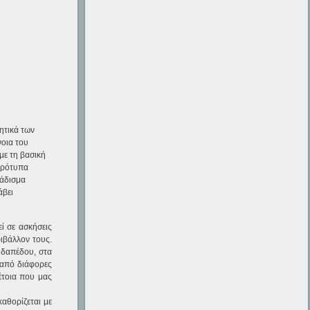
ητικά των
νοια του
με τη βασική
πρότυπα
βάδισμα
άβει
ί σε ασκήσεις
ιβάλλον τους.
 δαπέδου, στα
α από διάφορες
έτοια που μας
καθορίζεται με