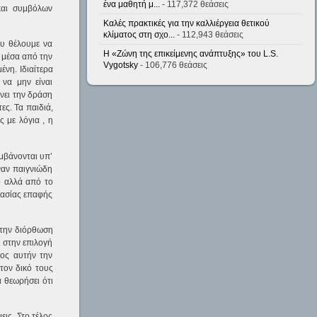
ένα μαθητή μ...
- 117,372 θεάσεις
και συμβόλων
Καλές πρακτικές για την καλλιέργεια θετικού
κλίματος στη σχο...
- 112,943 θεάσεις
ου θέλουμε να
Η «Ζώνη της επικείμενης ανάπτυξης» του L.S.
ν μέσα από την
Vygotsky
- 106,776 θεάσεις
ένη. Ιδιαίτερα
 να μην είναι
ύνει την δράση
ες. Τα παιδιά,
 με λόγια , η
μβάνονται υπ’
ναν παιγνιώδη
ό αλλά από το
ικασίας επαφής
 στην διόρθωση
ι στην επιλογή
ρος αυτήν την
τον δικό τους
α θεωρήσει ότι
ις. Στο τέλος