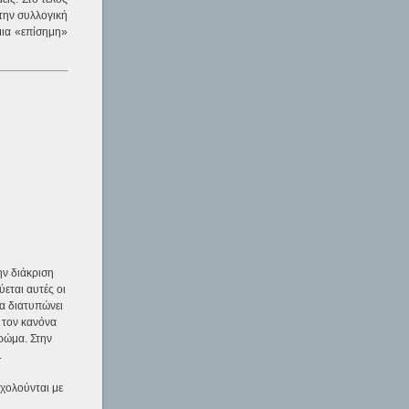
 την συλλογική
μια «επίσημη»
ην διάκριση
εται αυτές οι
να διατυπώνει
 τον κανόνα
χρώμα. Στην
.
σχολούνται με