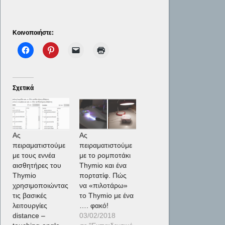
Κοινοποιήστε:
Σχετικά
Ας
Ας
πειραματιστούμε
πειραματιστούμε
με τους εννέα
με το ρομποτάκι
αισθητήρες του
Thymio και ένα
Thymio
πορτατίφ. Πώς
χρησιμοποιώντας
να «πιλοτάρω»
τις βασικές
το Thymio με ένα
λειτουργίες
…. φακό!
distance –
03/02/2018