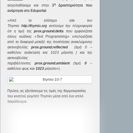
η
ασχοληθήκαμε και στην
3
Δραστηριότητα που
ανάρτησα στο Eduportal
«
Από το επίσημο
site
του
Thymio
http
://
thymio
.
org
αντλούμε την πληροφορία
ότι η τιμή της
prox
.
ground
.
delta
που εμφανίζεται
στους κώδικες «
Text
Programming
» υπολογίζεται
από τη διαφορά μεταξύ της ποσότητας ανακλώμενης
ακτινοβολίας
prox
.
ground
.
reflected
(τιμή 0 –
καθόλου ανάκλαση και 1023 μέγιστη ) και της
ακτινοβολίας
περιβάλλοντος
prox
.
ground
.
ambiant
(τιμή
0
–
καθόλου φως και
1023
μέγιστο
»).
Πρώτα, ας εξετάσουμε τις τιμές της θερμοκρασίας
του κινητού ρομπότ Thymio μέσα από ένα απλό
παράδειγμα.