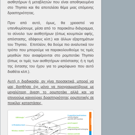
αισθητήρων ή μεταβλητών που είναι αποθηκευμένα
στο Thymio και θα αποτελέσει θέμα μιας επόμενης
δραστηριότητας.
Πριν από αυτό, όμως, θα χρειαστεί να
υπενθυμίσουμε, μέσα από το παρακάτω διάγραμμα,
το σύνολο των αισθητήρων (όπως κουμπιών αφής,
απόστασης, εδάφους κλπ.) και άλλων εξαρτημάτων
του Thymio. Επιπλέον, θα δούμε πιο αναλυτικά τον
τρόπο που μπορούμε να παρακολουθούμε τις τιμές
μεγεθών που αναφέρονται στο ρομποτάκι Thymio
(όπως οι τιμές των αισθητήρων απόστασης ή η τιμή
της έντασης του ήχου για το μικρόφωνο που αυτό
διαθέτει κλπ.).
Αυτή η διαδικασία, αν γίνει προσεκτικά, μπορεί να
μας βοηθήσει όχι μόνο να προγραμματίζουμε με
μεγαλύτερη άνεση το ρομποτάκι αλλά και να
επινοούμε καινούριες δραστηριότητες ρομποτικής σε
ποικίλες καταστάσεις.