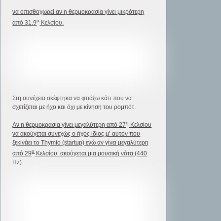
να οπισθοχωρεί αν η θερμοκρασία γίνει μικρότερη
ο
από 31.9
Κελσίου.
Στη συνέχεια σκέφτηκα να φτιάξω κάτι που να
σχετίζεται με ήχο και όχι με κίνηση του ρομπότ.
ο
Αν η θερμοκρασία γίνει μεγαλύτερη από 27
Κελσίου
να ακούγεται συνεχώς ο ήχος ίδιος μ’ αυτόν που
ξεκινάει το Thymio (startup) ενώ αν γίνει μεγαλύτερη
ο
από 29
Κελσίου ακούγεται μια μουσική νότα (440
Hz).