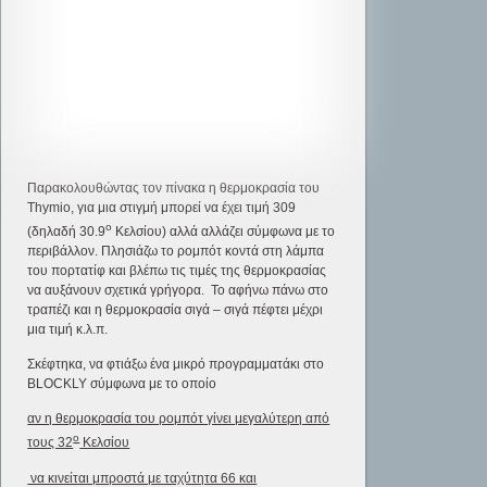
Παρακολουθώντας τον πίνακα η θερμοκρασία του
Thymio, για μια στιγμή μπορεί να έχει τιμή 309
ο
(δηλαδή 30.9
Κελσίου) αλλά αλλάζει σύμφωνα με το
περιβάλλον. Πλησιάζω το ρομπότ κοντά στη λάμπα
του πορτατίφ και βλέπω τις τιμές της θερμοκρασίας
να αυξάνουν σχετικά γρήγορα. Το αφήνω πάνω στο
τραπέζι και η θερμοκρασία σιγά – σιγά πέφτει μέχρι
μια τιμή κ.λ.π.
Σκέφτηκα, να φτιάξω ένα μικρό προγραμματάκι στο
BLOCKLY σύμφωνα με το οποίο
αν η θερμοκρασία του ρομπότ γίνει μεγαλύτερη από
ο
τους 32
Κελσίου
να κινείται μπροστά με ταχύτητα 66 και