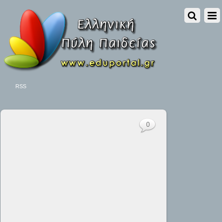
RSS
0