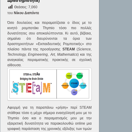
Δραστηριότητα)
Θεάσεις:
7,060
του
Νίκου Δαπόντε
Όσο δουλεύεις και πειραματίζεσαι ο ίδιος με το
κινητό ρομποτάκι Thymio τόσο πιο πολλές
δυνατότητες σου αποκαλύπτονται. Κι αυτό, βέβαια,
σημαίνει ότι διευρύνονται τα όρια των
δραστηριοτήτων «Εκπαιδευτικής Ρομποτικής» στο
πλαίσιο πάντα της προσέγγισης
STEAM
(
Science,
Technology, Engineering, Art, Mathematics
) και της
αναγκαίας πειραματικής πρακτικής σε σχολική
αίθουσα.
Αφορμή για τη παραπάνω «ρήση» περί STEAM
στάθηκε τόσο η μέχρι σήμερα ενασχόλησή μου με το
Thymio όσο και ο πειραματισμός μου με την
εξαιρετική δυνατότητα να παρακολουθώ online μια
γραφική παράσταση της χρονικής εξέλιξης των τιμών