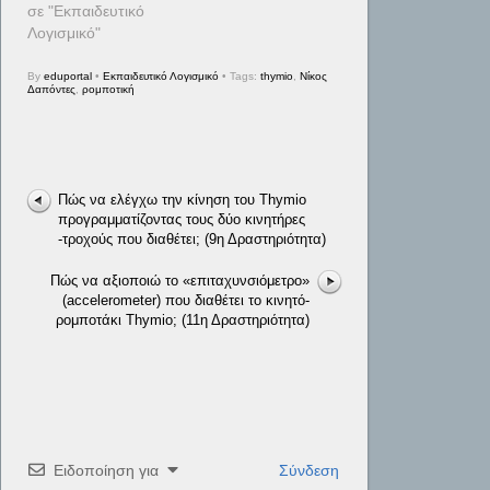
σε "Εκπαιδευτικό
Λογισμικό"
By
eduportal
•
Εκπαιδευτικό Λογισμικό
• Tags:
thymio
,
Νίκος
Δαπόντες
,
ρομποτική
Πώς να ελέγχω την κίνηση του Thymio
προγραμματίζοντας τους δύο κινητήρες
-τροχούς που διαθέτει; (9η Δραστηριότητα)
Πώς να αξιοποιώ το «επιταχυνσιόμετρο»
(accelerometer) που διαθέτει το κινητό-
ρομποτάκι Thymio; (11η Δραστηριότητα)
Ειδοποίηση για
Σύνδεση