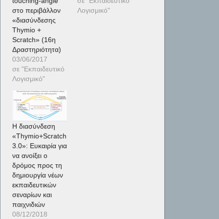
touching-angle
σε "Εκπαιδευτικό
στο περιβάλλον
Λογισμικό"
«διασύνδεσης
Thymio +
Scratch» (16η
Δραστηριότητα)
03/06/2017
σε "Εκπαιδευτικό
Λογισμικό"
Η διασύνδεση
«Thymio+Scratch
3.0»: Ευκαιρία για
να ανοίξει ο
δρόμος προς τη
δημιουργία νέων
εκπαιδευτικών
σεναρίων και
παιχνιδιών
08/12/2018