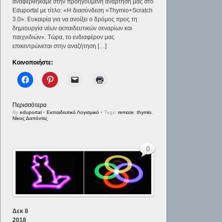
αναφερθήκαμε στην προηγούμενη ανάρτηση μας στο
Eduportal με τίτλο: «Η διασύνδεση «Thymio+Scratch
3.0»: Ευκαιρία για να ανοίξει ο δρόμος προς τη
δημιουργία νέων εκπαιδευτικών σεναρίων και
παιχνιδιών». Τώρα, το ενδιαφέρον μας
επικεντρώνεται στην αναζήτηση […]
Κοινοποιήστε:
Περισσότερα
By
eduportal
•
Εκπαιδευτικό Λογισμικό
• Tags:
remote
,
thymio
,
Νίκος Δαπόντες
0
Δεκ
8
2018