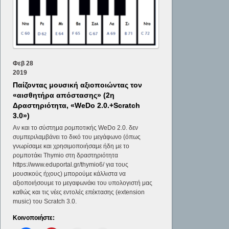
Φεβ
28
2019
Παίζοντας μουσική αξιοποιώντας τον
«αισθητήρα απόστασης» (2η
Δραστηριότητα, «WeDo 2.0.+Scratch
3.0»)
Αν και το σύστημα ρομποτικής WeDo 2.0. δεν
συμπεριλαμβάνει το δικό του μεγάφωνο (όπως
γνωρίσαμε και χρησιμοποιήσαμε ήδη με το
ρομποτάκι Thymio στη δραστηριότητα
https://www.eduportal.gr/thymio6/ για τους
μουσικούς ήχους) μπορούμε κάλλιστα να
αξιοποιήσουμε το μεγαφωνάκι του υπολογιστή μας
καθώς και τις νέες εντολές επέκτασης (extension
music) του Scratch 3.0.
Κοινοποιήστε: