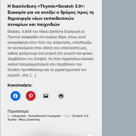
Η διασύνδεση «Thymio+Scratch 3.0»:
Ευκαιρία για να ανοίξει ο δρόμος προς τη
δημιουργία νέων εκπαιδευτικών
σεναρίων και παιχνιδιών
Θεάσεις: 6,849 του Νίκου Δαπόντε Εισαγωγή α)
Προτού αναφερθώ στο κυρίως θέμα, όπως αυτό
αναγράφεται στον τίτλο της ανάρτησης, υπενθυμίζω
τα τεκταινόμενα στην οθόνη του υπολογιστή μας,
καθώς φτιάχνουμε ένα project στο γνωστό και φιλικό
περιβάλλον του Scratch: Αν στην παραπάνω κλασική
εικόνα προγραμματισμού στο περιβάλλον του
Scratch προσθέσουμε και τα χαρακτηριστικά του
ρομπότ, τότε, […]
Κοινοποιήστε:
Περισσότερα
By
eduportal
•
Εκπαιδευτικό Λογισμικό
• Tags:
Scratch 3.0
,
thymio
,
Νίκος Δαπόντες