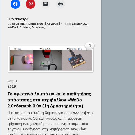
Περισσότερα
By
eduportal
•
Εκπαιδευτικό Λογισμικό
• Tags:
Scratch 3.0
,
WeDo 2.0
,
Νίκος Δαπόντες
0
Φεβ
7
2019
Το «φωτεινό λαμπάκι» και ο αισθητήρας
απόστασης στο περιβάλλον «WeDo
2.0+Scratch 3.0» (1η Δραστηριότητα)
Η εμπειρία μου από τη δημιουργία ποικίλων projects
με το λογισμικό Scratch καθώς και η πρόσφατη
τρίχρονη ενασχόλησή μου με το κινητό ρομποτάκι
Thymio με οδήγησαν στη διαμόρφωση ενός νέου
«πεδίου» ενδιαφέροντος που στοχεύει στην