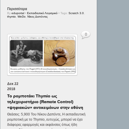
Περισσότερα
By
eduportal
•
Εκπαιδευτικό Λογισμικό
• Tags:
Scratch 3.0
,
thymio
,
WeDo
,
Νίκος Δαπόντες
0
Δεκ
22
2018
Το ρομποτάκι Thymio ως
τηλεχειριστήριο (Remote Control)
«ψηφιακών» αντικειμένων στην οθόνη
Θεάσεις: 5,900 Του Νίκου Δαπόντε, Η εκπαιδευτική
ρομποτική με το Thymio, ευτυχώς, μπορεί να έχει
διάφορες εφαρμογές και εκφάνσεις όπως ήδη