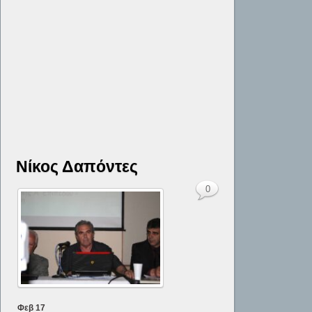
Νίκος Δαπόντες
0
Φεβ
17