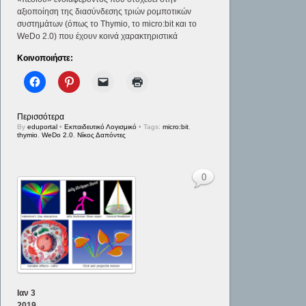
αξιοποίηση της διασύνδεσης τριών ρομποτικών
συστημάτων (όπως το Thymio, το micro:bit και το
WeDo 2.0) που έχουν κοινά χαρακτηριστικά
Κοινοποιήστε:
Περισσότερα
By
eduportal
•
Εκπαιδευτικό Λογισμικό
• Tags:
micro:bit
,
thymio
,
WeDo 2.0
,
Νίκος Δαπόντες
0
Ιαν
3
2019