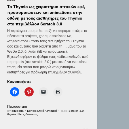
To Thymio ως χειριστήριο οπτικών εφέ,
προσομοιώσεων και animations στην
οθόνη με τους αισθητήρες του Thymio
στο περιβάλλον Scratch 3.0
Η περιέργεια μου με έσπρωξε να πειραματιστώ με τα
πέντε αυτά projects, χρησιμοποιώντας ως
«τηλεκοντρόλ» τόσο τους αισθητήρες του Thymio
όσο και αυτούς που διαθέτει από τη … μάνα του το
WeDo 2.0. δηλαδή (tilt και απόστασης).
Είχε ενδιαφέρον το ψάξιμο ενός κώδικα καθενός από
τα projects (στο scratch 2.0.) με σκοπό να εντοπίσω
τα σημεία εκείνα που μπορώ να αξιοποιήσω
αισθητήρες για πρόκληση επιλεγμένων αλλαγών.
Κοινοποιήστε:
Περισσότερα
By
eduportal
•
Εκπαιδευτικό Λογισμικό
• Tags:
Scratch 3.0
,
thymio
,
Νίκος Δαπόντες