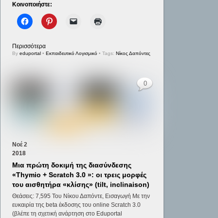
Κοινοποιήστε:
Περισσότερα
By
eduportal
•
Εκπαιδευτικό Λογισμικό
• Tags:
Νίκος Δαπόντες
0
Νοέ
2
2018
Μια πρώτη δοκιμή της διασύνδεσης
«Thymio + Scratch 3.0 »: οι τρεις μορφές
του αισθητήρα «κλίσης» (tilt, inclinaison)
Θεάσεις: 7,595 Του Νίκου Δαπόντε, Εισαγωγή Με την
ευκαιρία της beta έκδοσης του online Scratch 3.0
(βλέπε τη σχετική ανάρτηση στο Eduportal