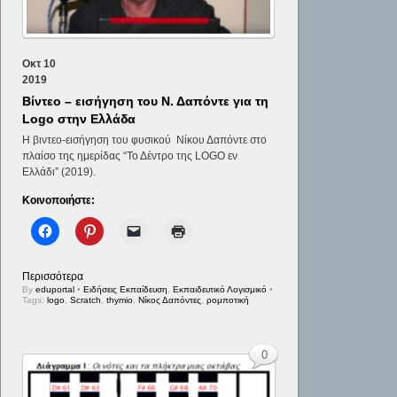
Οκτ
10
2019
Βίντεο – εισήγηση του Ν. Δαπόντε για τη
Logo στην Ελλάδα
Η βιντεο-εισήγηση του φυσικού Νίκου Δαπόντε στο
πλαίσο της ημερίδας “Το Δέντρο της LOGO εν
Ελλάδι” (2019).
Κοινοποιήστε:
Περισσότερα
By
eduportal
•
Ειδήσεις Εκπαίδευση
,
Εκπαιδευτικό Λογισμικό
•
Tags:
logo
,
Scratch
,
thymio
,
Νίκος Δαπόντες
,
ρομποτική
0