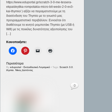
https://www.eduportal.gr/scratch-3-0-me-tessera-
ekpaideytika-rompotakia-micro-bit-wedo-2-0-ev3-
kai-thymio/ ) αξίζει να πειραματιστούμε με τη
διασύνδεση του Thymio με το γνωστό μας
προγραμματιστικό περιβάλλον. Εννοείται ότι
διαθέτουμε το κινητό ρομποτάκι Thymio (με USB ή
Wifi) με τις ποικίλες δυνατότητες αξιοποίησης του
[…]
Κοινοποιήστε:
Περισσότερα
By
eduportal
•
Εκπαιδευτικό Λογισμικό
• Tags:
Scratch 3.0
,
thymio
,
Νίκος Δαπόντες
0