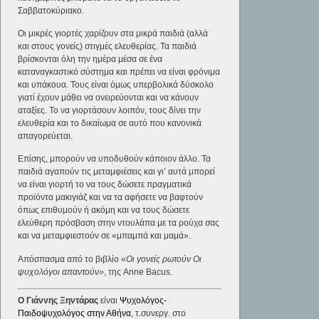
Σαββατοκύριακο.
Οι μικρές γιορτές χαρίζουν στα μικρά παιδιά (αλλά
και στους γονείς) στιγμές ελευθερίας. Τα παιδιά
βρίσκονται όλη την ημέρα μέσα σε ένα
καταναγκαστικό σύστημα και πρέπει να είναι φρόνιμα
και υπάκουα. Τους είναι όμως υπερβολικά δύσκολο
γιατί έχουν μάθει να ονειρεύονται και να κάνουν
αταξίες. Το να γιορτάσουν λοιπόν, τους δίνει την
ελευθερία και το δικαίωμα σε αυτό που κανονικά
απαγορεύεται.
Επίσης, μπορούν να υποδυθούν κάποιον άλλο. Τα
παιδιά αγαπούν τις μεταμφιέσεις και γι’ αυτά μπορεί
να είναι γιορτή το να τους δώσετε πραγματικά
προϊόντα μακιγιάζ και να τα αφήσετε να βαφτούν
όπως επιθυμούν ή ακόμη και να τους δώσετε
ελεύθερη πρόσβαση στην ντουλάπα με τα ρούχα σας
και να μεταμφιεστούν σε «μπαμπά και μαμά».
Απόσπασμα από το βιβλίο «
Οι γονείς ρωτούν Οι
ψυχολόγοι απαντούν»
, της Anne Bacus.
Ο Γιάννης Ξηντάρας
είναι
Ψυχολόγος-
Παιδοψυχολόγος στην Αθήνα
, τ.συνεργ. στο