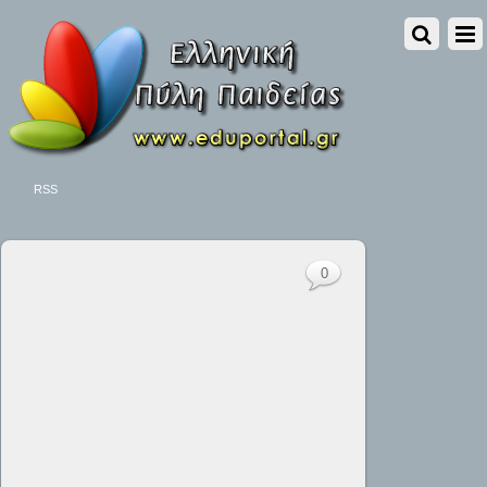
RSS
0