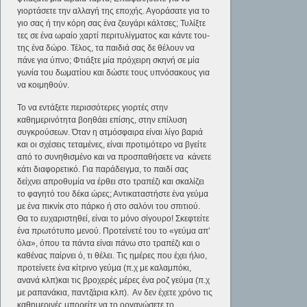
γιορτάσετε την αλλαγή της εποχής. Αγοράσατε για το
γιο σας ή την κόρη σας ένα ζευγάρι κάλτσες; Τυλίξτε
τες σε ένα ωραίο χαρτί περιτυλίγματος και κάντε του-
της ένα δώρο. Τέλος, τα παιδιά σας δε θέλουν να
πάνε για ύπνο; Φτιάξτε μία πρόχειρη σκηνή σε μία
γωνία του δωματίου και δώστε τους υπνόσακους για
να κοιμηθούν.
Το να εντάξετε περισσότερες γιορτές στην
καθημερινότητα βοηθάει επίσης, στην επίλυση
συγκρούσεων. Όταν η ατμόσφαιρα είναι λίγο βαριά
και οι σχέσεις τεταμένες, είναι προτιμότερο να βγείτε
από το συνηθισμένο και να προσπαθήσετε να κάνετε
κάτι διαφορετικό. Για παράδειγμα, το παιδί σας
δείχνει απροθυμία να έρθει στο τραπέζι και σκαλίζει
το φαγητό του δέκα ώρες; Αντικαταστήστε ένα γεύμα
με ένα πικνίκ στο πάρκο ή στο σαλόνι του σπιτιού.
Θα το ευχαριστηθεί, είναι το μόνο σίγουρο! Σκεφτείτε
ένα πρωτότυπο μενού. Προτείνετέ του το «γεύμα απ’
όλα», όπου τα πάντα είναι πάνω στο τραπέζι και ο
καθένας παίρνει ό, τι θέλει. Τις ημέρες που έχει ήλιο,
προτείνετε ένα κίτρινο γεύμα (π.χ με καλαμπόκι,
ανανά κλπ)και τις βροχερές μέρες ένα ροζ γεύμα (π.χ
με ραπανάκια, παντζάρια κλπ). Αν δεν έχετε χρόνο τις
καθημερινές μπορείτε να το οργανώσετε το