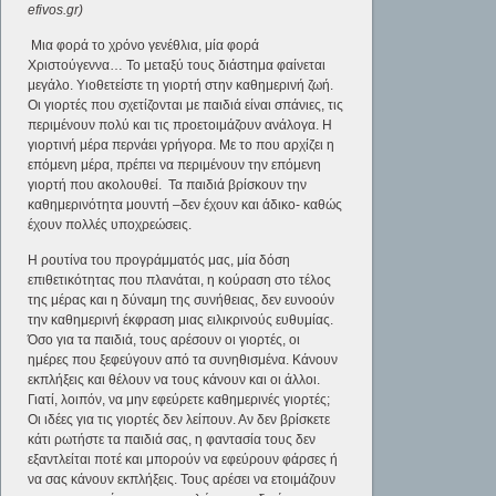
efivos.gr)
Μια φορά το χρόνο γενέθλια, μία φορά
Χριστούγεννα… Το μεταξύ τους διάστημα φαίνεται
μεγάλο. Υιοθετείστε τη γιορτή στην καθημερινή ζωή.
Οι γιορτές που σχετίζονται με παιδιά είναι σπάνιες, τις
περιμένουν πολύ και τις προετοιμάζουν ανάλογα. Η
γιορτινή μέρα περνάει γρήγορα. Με το που αρχίζει η
επόμενη μέρα, πρέπει να περιμένουν την επόμενη
γιορτή που ακολουθεί. Τα παιδιά βρίσκουν την
καθημερινότητα μουντή –δεν έχουν και άδικο- καθώς
έχουν πολλές υποχρεώσεις.
Η ρουτίνα του προγράμματός μας, μία δόση
επιθετικότητας που πλανάται, η κούραση στο τέλος
της μέρας και η δύναμη της συνήθειας, δεν ευνοούν
την καθημερινή έκφραση μιας ειλικρινούς ευθυμίας.
Όσο για τα παιδιά, τους αρέσουν οι γιορτές, οι
ημέρες που ξεφεύγουν από τα συνηθισμένα. Κάνουν
εκπλήξεις και θέλουν να τους κάνουν και οι άλλοι.
Γιατί, λοιπόν, να μην εφεύρετε καθημερινές γιορτές;
Οι ιδέες για τις γιορτές δεν λείπουν. Αν δεν βρίσκετε
κάτι ρωτήστε τα παιδιά σας, η φαντασία τους δεν
εξαντλείται ποτέ και μπορούν να εφεύρουν φάρσες ή
να σας κάνουν εκπλήξεις. Τους αρέσει να ετοιμάζουν