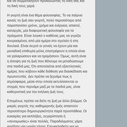
και να συμμετάσχουν προκαλώντας τη δική σας και
τη δική τους χαρά.
Η γιορτή είναι ένα θέμα φιλοσοφίας. Το να παίρνει
κανείς τη ζωή σαν γιορτή, πολύ περισσότερο από
παραπανίσιο χρόνο, χρήμα και ενέργεια, απαιτεί,
καταρχάς, μία διαφορετική φιλοσοφία για τα
πράγματα. Είναι λογικό ο καθένας μας να γυρίζει
κουρασμένος από μία ημέρα στο σχολείο ή στη
δουλειά. Είναι συχνό οι γονείς να έχουν μία και
μοναδική επιθυμία μόλις επιστρέφουν η οποία είναι
να χαλαρώσουν και να ηρεμήσουν. Όμως, αυτή είναι
η άποψη για τη ζωή που θέλουμε να μεταδώσουμε
στα παιδιά μας; Ότι αποτελείται από εξαντλητικές
ημέρες που κόβουν κάθε διάθεση για διασκέδαση και
πρωτοτυπία; Δεν πρέπει να ξεχνάμε πως η
ατμόσφαιρα, μέσα στην οποία εκτυλίσσονται οι
στιγμές που περνάμε μαζί με τα παιδιά μας, είναι
καθοριστική για την ενήλικη ζωή τους.
Επομένως πρέπει να δείτε τη ζωή με άλλο βλέμμα. Οι
μικρές γιορτές της καθημερινής ζωής απαιτούν
περισσότερο δημιουργικότητα παρά προσπάθεια. Οι
ευκαιρίες για εκπλήξεις, ευχαρίστηση ή
«συνομωσίες» είναι πολλές. Παραδείγματος χάρη
φτιάξατε μία ωραία τάρτα; Επωφεληθείτε για να