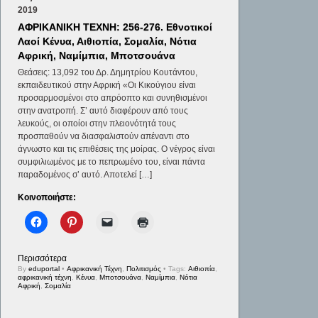
2019
AΦΡΙΚΑΝΙΚΗ ΤΕΧΝΗ: 256-276. Εθνοτικοί
Λαοί Κένυα, Αιθιοπία, Σομαλία, Νότια
Αφρική, Ναμίμπια, Μποτσουάνα
Θεάσεις: 13,092 του Δρ. Δημητρίου Κουτάντου,
εκπαιδευτικού στην Αφρική «Οι Κικούγιου είναι
προσαρμοσμένοι στο απρόοπτο και συνηθισμένοι
στην ανατροπή. Σ’ αυτό διαφέρουν από τους
λευκούς, οι οποίοι στην πλειονότητά τους
προσπαθούν να διασφαλιστούν απέναντι στο
άγνωστο και τις επιθέσεις της μοίρας. Ο νέγρος είναι
συμφιλιωμένος με το πεπρωμένο του, είναι πάντα
παραδομένος σ’ αυτό. Αποτελεί […]
Κοινοποιήστε:
Περισσότερα
By
eduportal
•
Αφρικανική Τέχνη
,
Πολιτισμός
• Tags:
Αιθιοπία
,
αφρικανική τέχνη
,
Κένυα
,
Μποτσουάνα
,
Ναμίμπια
,
Νότια
Αφρική
,
Σομαλία