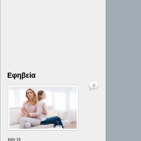
Εφηβεία
0
Ιούν
15