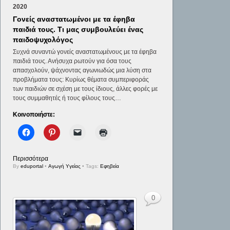
2020
Γονείς αναστατωμένοι με τα έφηβα
παιδιά τους. Τι μας συμβουλεύει ένας
παιδοψυχολόγος
Συχνά συναντώ γονείς αναστατωμένους με τα έφηβα
παιδιά τους. Ανήσυχα ρωτούν για όσα τους
απασχολούν, ψάχνοντας αγωνιωδώς μια λύση στα
προβλήματα τους: Κυρίως θέματα συμπεριφοράς
των παιδιών σε σχέση με τους ίδιους, άλλες φορές με
τους συμμαθητές ή τους φίλους τους…
Κοινοποιήστε:
Περισσότερα
By
eduportal
•
Αγωγή Υγείας
• Tags:
Εφηβεία
0