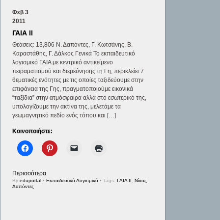
Φεβ
3
2011
ΓΑΙΑ ΙΙ
Θεάσεις: 13,806 Ν. Δαπόντες, Γ. Κωτσάνης, Β.
Καραστάθης, Γ. Δάλκος Γενικά Το εκπαιδευτικό
λογισμικό ΓΑΙΑ με κεντρικό αντικείμενο
πειραματισμού και διερεύνησης τη Γη, περικλείει 7
θεματικές ενότητες με τις οποίες ταξιδεύουμε στην
επιφάνεια της Γης, πραγματοποιούμε εικονικά
“ταξίδια” στην ατμόσφαιρα αλλά στο εσωτερικό της,
υπολογίζουμε την ακτίνα της, μελετάμε τα
γεωμαγνητικό πεδίο ενός τόπου και […]
Κοινοποιήστε:
Περισσότερα
By
eduportal
•
Εκπαιδευτικό Λογισμικό
• Tags:
ΓΑΙΑ ΙΙ
,
Νίκος
Δαπόντες