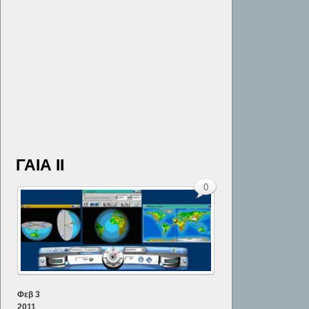
ΓΑΙΑ ΙΙ
0
Φεβ
3
2011