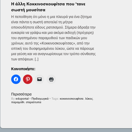
Η άλλη Κοκκινοσκουφίτσα που ‘τανε
σωστή μουσίτσα
Η πεποίθηση ότι μόνο η μια πλευρά για ένα ζήτημα
είναι πάντα η σωστή αποτελεί τη μήτρα
οποιουδήποτε είδους ρατσισμού. Σήμερα άδραξα την
ευκαιρία να γράψω και μια ακόμα εκδοχή (πρόχειρη)
του αγαπημένου παραμυθιού των παιδικών μου
χρόνων, αυτό της «Κοκκινοσκουφίτσας», από την
οπτική του δυσφημισμένου λύκου, ώστε να πάρουμε
μια γεύση και να αναγνωρίσουμε τον τρόπο σύνθεσης
των απόψεων. [..]
Κοινοποιήστε:
Περισσότερα
By
eduportal
•
Παιδαγωγικά
• Tags:
κοκκινοσκουφίτσα
,
λύκος
,
παραμύθι
,
στερεότυπα