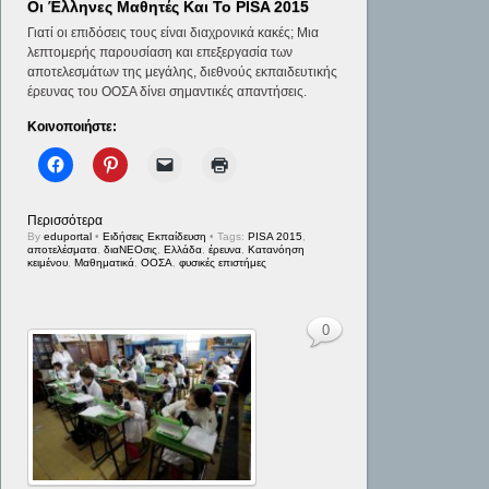
Οι Έλληνες Μαθητές Και Το PISA 2015
Γιατί οι επιδόσεις τους είναι διαχρονικά κακές; Μια
λεπτομερής παρουσίαση και επεξεργασία των
αποτελεσμάτων της μεγάλης, διεθνούς εκπαιδευτικής
έρευνας του ΟΟΣΑ δίνει σημαντικές απαντήσεις.
Κοινοποιήστε:
Περισσότερα
By
eduportal
•
Ειδήσεις Εκπαίδευση
• Tags:
PISA 2015
,
αποτελέσματα
,
διαΝΕΟσις
,
Ελλάδα
,
έρευνα
,
Κατανόηση
κειμένου
,
Μαθηματικά
,
ΟΟΣΑ
,
φυσικές επιστήμες
0