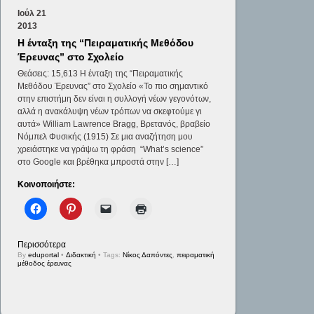
Ιούλ
21
2013
H ένταξη της “Πειραματικής Μεθόδου
Έρευνας” στο Σχολείο
Θεάσεις: 15,613 H ένταξη της “Πειραματικής
Μεθόδου Έρευνας” στο Σχολείο «Το πιο σημαντικό
στην επιστήμη δεν είναι η συλλογή νέων γεγονότων,
αλλά η ανακάλυψη νέων τρόπων να σκεφτούμε γι
αυτά» William Lawrence Bragg, Βρετανός, βραβείο
Νόμπελ Φυσικής (1915) Σε μια αναζήτηση μου
χρειάστηκε να γράψω τη φράση “What’s science”
στο Google και βρέθηκα μπροστά στην […]
Κοινοποιήστε:
Περισσότερα
By
eduportal
•
Διδακτική
• Tags:
Νίκος Δαπόντες
,
πειραματική
μέθοδος έρευνας