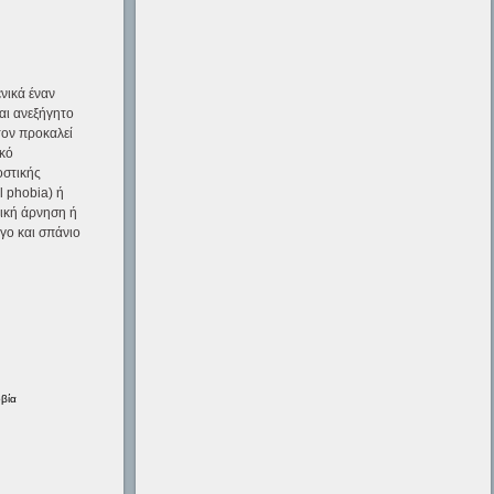
νικά έναν
αι ανεξήγητο
τον προκαλεί
ικό
οστικής
l phobia) ή
λική άρνηση ή
γο και σπάνιο
οβία