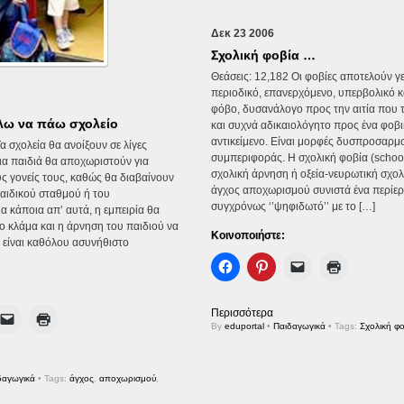
Δεκ
23
2006
Σχολική φοβία …
Θεάσεις: 12,182 Οι φοβίες αποτελούν γε
περιοδικό, επανερχόμενο, υπερβολικό κ
φόβο, δυσανάλογο προς την αιτία που 
λω να πάω σχολείο
και συχνά αδικαιολόγητο προς ένα φοβ
αντικείμενο. Είναι μορφές δυσπροσαρμ
α σχολεία θα ανοίξουν σε λίγες
συμπεριφοράς. H σχολική φοβία (schoo
ια παιδιά θα αποχωριστούν για
σχολική άρνηση ή οξεία-νευρωτική σχο
 γονείς τους, καθώς θα διαβαίνουν
άγχος αποχωρισμού συνιστά ένα περίερ
αιδικού σταθμού ή του
συγχρόνως ‘’ψηφιδωτό’’ με το […]
ια κάποια απ’ αυτά, η εμπειρία θα
Το κλάμα και η άρνηση του παιδιού να
Κοινοποιήστε:
ν είναι καθόλου ασυνήθιστο
Περισσότερα
By
eduportal
•
Παιδαγωγικά
• Tags:
Σχολική φ
δαγωγικά
• Tags:
άγχος
,
αποχωρισμού
,