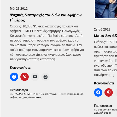
Μάι
23
2012
Ψυχικές διαταραχές παιδιών και εφήβων
Γ΄ μέρος
Θεάσεις: 10,358 Ψυχικές διαταραχές παιδιών και
Σεπ
6
2011
εφήβων Γ΄ ΜΕΡΟΣ Ψαθάς Δημήτρης Παιδαγωγός –
Μαμά δεν θέ
Κοινωνικής Ψυχιατρικής – Παιδοψυχιατρικής Αυτή
τη φορά, σειρά στη συνέχεια των άρθρων έχουν οι
Θεάσεις: 9,779 Τ
φοβίες που μπορεί να παρουσιάζουν τα παιδιά. Σαν
ημέρες και κάπο
φοβία ορίζουμε έναν παράλογο και επίμονο φόβο για
πρώτη φορά τους
κάτι συγκεκριμένο είτε είναι αντικείμενο, ζώο, χώρος,
την πόρτα του π
είτε δραστηριότητα ή κατάσταση.
νηπιαγωγείου. Γ
είναι οδυνηρή. 
Κοινοποιήστε:
πάει σχολείο δε
φαινόμενο […]
Κοινοποιήστε:
Περισσότερα
By
ΨΑΘΑΣ ΔΗΜΗΤΡΗΣ
•
Ειδική Αγωγή
• Tags:
Σχολική φοβία
,
φοβίες
,
ψυχικές διαταραχές
Περισσότερα
By
eduportal
•
Παι
Σχολική φοβία