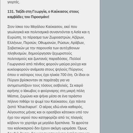
γιορτές.
131. Ταξίδι στη Γεωργία, ο Καύκασος στους
καμβάδες του Πιροσμάνι!
Στον ίσκιο του Μεγάλου Καύκασου, εκεί που
γεωλογικά και πολιτισμικά συναντιόνται η Ασία και η
Ευρώπη, το πέρασμα των Ζωροαστρών, Αζέρων,
Ελλήνων, Περσών, Οθωμανών, Ρώσων, Αράβων,
Σοβιετικών με την παρουσία των αυτόχθονων
πληθυσμών, δημιούργησαν ξεχωριστούς
πολιτισμούς και ζωντανές παραδόσεις. Πολλοί
Γεωργιανοί από πένθος φορούν μαύρα ρούχα και
κυκλοφορούν ανάμεσα στους ψηλούς Πύργους
όπου ο νεότερος τους έχει ηλικία 700 έτη. Οι ίδιοι οι
Πύργοι βρίσκονταν σε παράταξη για να
αντιμετωπίζουν τους τόσους εισβολείς. Σε καιρό
ειρήνης ο Ιάκωβος ο φούρναρης στη μικρή πόλη
Μέστια, ζυμώνει και ψήνει μέσα σε ένα τεράστιο
πήλινο πιθάρι το ψωμί του Καύκασου, έχει πάντα
ζεστό ‘Khachapuri’. Ο αέρας εδώ είναι καθαρός,
Αύγουστος μήνας και οι ορεσίβιοι κάτοικοι υπό τον
ήχο του νερού που κατηφορίζει από τις πλαγιές
κόβουν το χορτάρι με μεγάλα δρεπάνια. Τα φρούτα
του καλοκαιριού δεν έχουν ακόμη ωριμάσει. Όμως