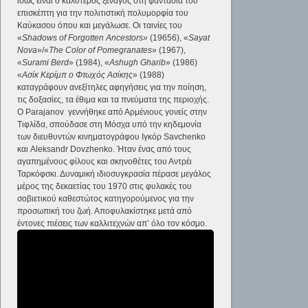
ίσως είναι ο καλύτερος ξεναγός στη φαντασία του
επισκέπτη για την πολιτιστική πολυμορφία του
Καύκασου όπου και μεγάλωσε. Οι ταινίες του
«
Shadows
of
Forgotten
Ancestors»
(19656), «
Sayat
Nova
»/«
The
Color
of
Pomegranates
» (1967),
«
Surami
Berd
» (1984), «
Ashugh
Gharib
» (1986)
«
Ασίκ Κερίμπ ο Φτωχός Ασίκης
» (1988)
καταγράφουν ανεξίτηλες αφηγήσεις για την ποίηση,
τις δοξασίες, τα έθιμα και τα πνεύματα της περιοχής.
Ο Parajanov γεννήθηκε από Αρμένιους γονείς στην
Τιφλίδα, σπούδασε στη Μόσχα υπό την κηδεμονία
των διευθυντών κινηματογράφου Ιγκόρ Savchenko
και Aleksandr Dovzhenko. Ήταν ένας από τους
αγαπημένους φίλους και σκηνοθέτες του Αντρέι
Ταρκόφσκι. Δυναμική ιδιοσυγκρασία πέρασε μεγάλος
μέρος της δεκαετίας του 1970 στις φυλακές του
σοβιετικού καθεστώτος κατηγορούμενος για την
προσωπική του ζωή. Αποφυλακίστηκε μετά από
έντονες πιέσεις των καλλιτεχνών απ’ όλο τον κόσμο.