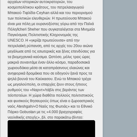
αρχαίων ιστορικών αυτοκρατοριών, του
κοσμοπολίτικου κράτους, του πετρελαιαγωγού
Μπακού-Τιφλίδα-Ceyhan αλλά και του περιορισμού
των πολιτικών ελευθεριών. Η πρωτεύουσα Μπακού
είναι μια πόλη με ουρανοξύστες γύρω από την Παλιά
Πόλη/Icheri Sheher που συγκαταλέγεται στα Μνημεία
Παγκόσμιας Πολιτιστικής Κληρονομιάς της
UNESCO. Η «γκρίζα πρωτεύουσα» από την
πετρελαϊκή ρύπανση, από τις αρχές του 20ου αιώνα
μεγάλωσε από τις εσωτερικές και ξένες επενδύσεις για
τα βιομηχανικά καύσιμα. Ωστόσο, μόλις τρεις ώρες
μακριά συναντάμε έναν άλλο κόσμο, παραδοσιακά
χωριουδάκια μέσα σε καταπράσινους ελαιώνες και
ανηφορικά δρομάκια που σε οδηγούν ξανά προς τα
ψηλά βουνά του Καύκασου. Ενώ το Μπακού τρέχει
ως μεγαλούπολη, οι επαρχίες ζουν στους ήπιους
ρυθμούς του «Ναρντ»/τάβλι στις βεράντες των
τεϊοποτείων. Η χώρα διαθέτει πολλούς πολιτιστικούς
και φυσικούς θησαυρούς όπως είναι ο ζωροαστρικός
ναός Ateshgah/«Ο Ναός της Φωτιάς» και το Εθνικό
Πάρκο Gobustan με τις «4.000 βραχογραφίες
νεολιθικής εποχής», βλ. στο παρακάτω βίντεο: