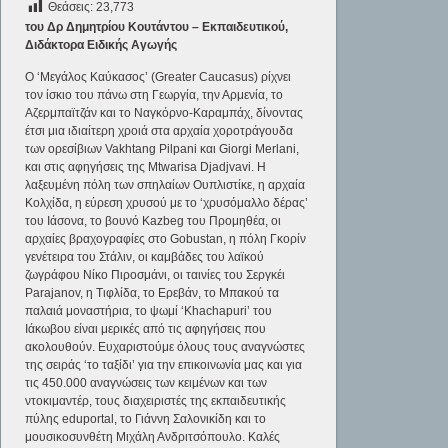
Θεάσεις:
23,773
του Δρ Δημητρίου Κουτάντου – Εκπαιδευτικού,
Διδάκτορα Ειδικής Αγωγής
Ο ‘Μεγάλος Καύκασος’ (Greater Caucasus) ρίχνει
τον ίσκιο του πάνω στη Γεωργία, την Αρμενία, το
Αζερμπαϊτζάν και το Ναγκόρνο-Καραμπάχ, δίνοντας
έτσι μια ιδιαίτερη χροιά στα αρχαία χοροτράγουδα
των ορεσίβιων Vakhtang Pilpani και Giorgi Merlani,
και στις αφηγήσεις της Mtwarisa Djadjvavi. Η
λαξευμένη πόλη των σπηλαίων Ουπλιστίκε, η αρχαία
Κολχίδα, η εύρεση χρυσού με το ‘χρυσόμαλλο δέρας’
του Ιάσονα, το βουνό Kazbeg του Προμηθέα, οι
αρχαίες βραχογραφίες στο Gobustan, η πόλη Γκορίν
γενέτειρα του Στάλιν, οι καμβάδες του λαϊκού
ζωγράφου Νίκο Πιροσμάνι, οι ταινίες του Σεργκέι
Parajanov, η Τιφλίδα, το Ερεβάν, το Μπακού τα
παλαιά μοναστήρια, το ψωμί ‘Khachapuri’ του
Ιάκωβου είναι μερικές από τις αφηγήσεις που
ακολουθούν. Ευχαριστούμε όλους τους αναγνώστες
της σειράς ‘το ταξίδι’ για την επικοινωνία μας και για
τις 450.000 αναγνώσεις των κειμένων και των
ντοκιμαντέρ, τους διαχειριστές της εκπαιδευτικής
πύλης eduportal, το Γιάννη Σαλονικίδη και το
μουσικοσυνθέτη Μιχάλη Ανδριτσόπουλο. Καλές