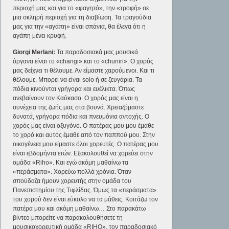
περιοχή μας και για το «φαγητό», την «τροφή» σε
μια σκληρή περιοχή για τη διαβίωση. Τα τραγούδια
μας για την «αγάπη» είναι σπάνια, θα έλεγα ότι η
αγάπη μένει κρυφή.
Giorgi
Merlani:
Τα παραδοσιακά μας μουσικά
όργανα είναι το «changi» και το «chuniri». Ο χορός
μας δείχνει τι θέλουμε. Αν είμαστε χαρούμενοι. Και τι
θέλουμε. Μπορεί να είναι solo ή σε ζευγάρια. Τα
πόδια κινούνται γρήγορα και ευέλικτα. Όπως
ανεβαίνουν τον Καύκασο. Ο χορός μας είναι η
συνέχεια της ζωής μας στα βουνά. Χρειαζόμαστε
δυνατά, γρήγορα πόδια και πνευμόνια αντοχής. Ο
χορός μας είναι οξυγόνο. Ο πατέρας μου μου έμαθε
το χορό και αυτός έμαθε από τον παππού μου. Στην
οικογένεια μου είμαστε όλοι χορευτές. Ο πατέρας μου
είναι εβδομήντα ετών. Εξακολουθεί να χορεύει στην
ομάδα «Riho». Και εγώ ακόμη μαθαίνω τα
«περάσματα». Χορεύω πολλά χρόνια. Όταν
σπούδαζα ήμουν χορευτής στην ομάδα του
Πανεπιστημίου της Τιφλίδας. Όμως τα «περάσματα»
του χορού δεν είναι εύκολο να τα μάθεις. Κοιτάζω τον
πατέρα μου και ακόμη μαθαίνω… Στο παρακάτω
βίντεο μπορείτε να παρακολουθήσετε τη
μουσικοχορευτική ομάδα «RIHO», τον παραδοσιακό