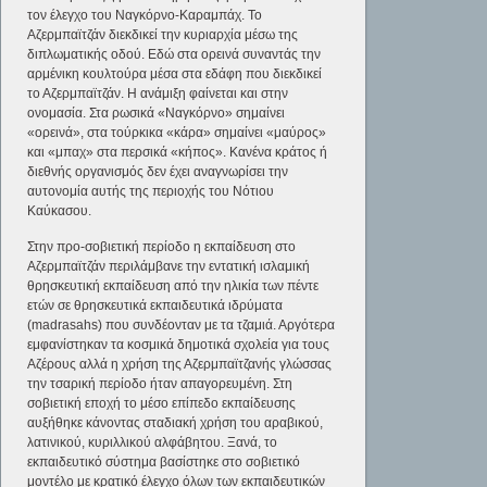
τον έλεγχο του Ναγκόρνο-Καραμπάχ. Το
Αζερμπαϊτζάν διεκδικεί την κυριαρχία μέσω της
διπλωματικής οδού. Εδώ στα ορεινά συναντάς την
αρμένικη κουλτούρα μέσα στα εδάφη που διεκδικεί
το Αζερμπαϊτζάν. Η ανάμιξη φαίνεται και στην
ονομασία. Στα ρωσικά «Ναγκόρνο» σημαίνει
«ορεινά», στα τούρκικα «κάρα» σημαίνει «μαύρος»
και «μπαχ» στα περσικά «κήπος». Κανένα κράτος ή
διεθνής οργανισμός δεν έχει αναγνωρίσει την
αυτονομία αυτής της περιοχής του Νότιου
Καύκασου.
Στην προ-σοβιετική περίοδο η εκπαίδευση στο
Αζερμπαϊτζάν περιλάμβανε την εντατική ισλαμική
θρησκευτική εκπαίδευση από την ηλικία των πέντε
ετών σε θρησκευτικά εκπαιδευτικά ιδρύματα
(madrasahs) που συνδέονταν με τα τζαμιά. Αργότερα
εμφανίστηκαν τα κοσμικά δημοτικά σχολεία για τους
Αζέρους αλλά η χρήση της Αζερμπαϊτζανής γλώσσας
την τσαρική περίοδο ήταν απαγορευμένη. Στη
σοβιετική εποχή το μέσο επίπεδο εκπαίδευσης
αυξήθηκε κάνοντας σταδιακή χρήση του αραβικού,
λατινικού, κυριλλικού αλφάβητου. Ξανά, το
εκπαιδευτικό σύστημα βασίστηκε στο σοβιετικό
μοντέλο με κρατικό έλεγχο όλων των εκπαιδευτικών