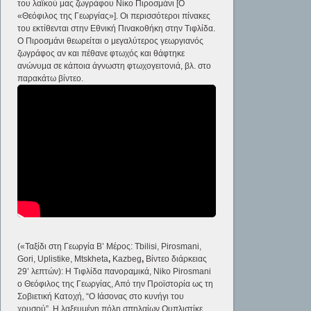
του λαϊκού μας ζωγράφου Νίκο Πιροσμάνι [Ο
«Θεόφιλος της Γεωργίας»]. Οι περισσότεροι πίνακες
του εκτίθενται στην Εθνική Πινακοθήκη στην Τιφλίδα.
Ο Πιροσμάνι θεωρείται ο μεγαλύτερος γεωργιανός
ζωγράφος αν και πέθανε φτωχός και θάφτηκε
ανώνυμα σε κάποια άγνωστη φτωχογειτονιά, βλ. στο
παρακάτω βίντεο.
(«Ταξίδι στη Γεωργία B’ Μέρος: Tbilisi, Pirosmani,
Gori, Uplistike, Mtskheta
,
Kazbeg
,
Βίντεο διάρκειας
29’ λεπτών): H Τιφλίδα πανοραμικά, Niko Pirosmani
ο Θεόφιλος της Γεωργίας, Από την Προϊστορία ως τη
Σοβιετική Κατοχή, “Ο Ιάσονας στο κυνήγι του
χρυσού”, Η λαξευμένη πόλη σπηλαίων Ουπλιστίκε,