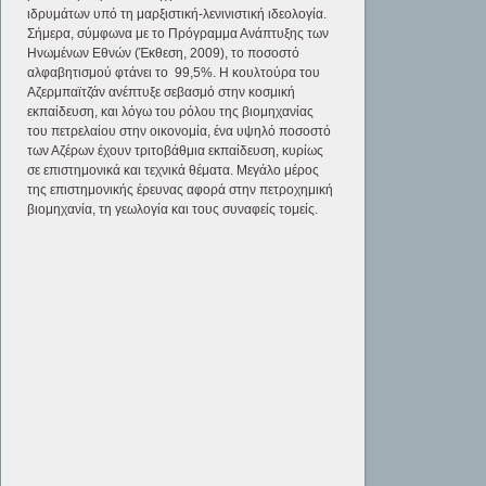
ιδρυμάτων υπό τη μαρξιστική-λενινιστική ιδεολογία.
Σήμερα, σύμφωνα με το Πρόγραμμα Ανάπτυξης των
Ηνωμένων Εθνών (Έκθεση, 2009), το ποσοστό
αλφαβητισμού φτάνει το 99,5%. Η κουλτούρα του
Αζερμπαϊτζάν ανέπτυξε σεβασμό στην κοσμική
εκπαίδευση, και λόγω του ρόλου της βιομηχανίας
του πετρελαίου στην οικονομία, ένα υψηλό ποσοστό
των Αζέρων έχουν τριτοβάθμια εκπαίδευση, κυρίως
σε επιστημονικά και τεχνικά θέματα. Μεγάλο μέρος
της επιστημονικής έρευνας αφορά στην πετροχημική
βιομηχανία, τη γεωλογία και τους συναφείς τομείς.