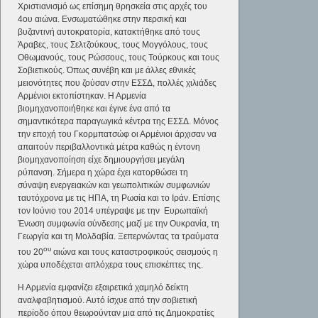
Χριστιανισμό ως επίσημη θρησκεία στις αρχές του
4ου αιώνα. Ενσωματώθηκε στην περσική και
βυζαντινή αυτοκρατορία, κατακτήθηκε από τους
Άραβες, τους Σελτζούκους, τους Μογγόλους, τους
Οθωμανούς, τους Ρώσσους, τους Τούρκους και τους
Σοβιετικούς. Όπως συνέβη και με άλλες εθνικές
μειονότητες που ζούσαν στην ΕΣΣΔ, πολλές χιλιάδες
Αρμένιοι εκτοπίστηκαν. Η Αρμενία
βιομηχανοποιήθηκε και έγινε ένα από τα
σημαντικότερα παραγωγικά κέντρα της ΕΣΣΔ. Μόνος
την εποχή του Γκορμπατσώφ οι Αρμένιοι άρχισαν να
απαιτούν περιβαλλοντικά μέτρα καθώς η έντονη
βιομηχανοποίηση είχε δημιουργήσει μεγάλη
ρύπανση. Σήμερα η χώρα έχει κατορθώσει τη
σύναψη ενεργειακών και γεωπολιτικών συμφωνιών
ταυτόχρονα με τις ΗΠΑ, τη Ρωσία και το Ιράν. Επίσης
τον Ιούνιο του 2014 υπέγραψε με την Ευρωπαϊκή
Ένωση συμφωνία σύνδεσης μαζί με την Ουκρανία, τη
Γεωργία και τη Μολδαβία. Ξεπερνώντας τα τραύματα
ου
του 20
αιώνα και τους καταστροφικούς σεισμούς η
χώρα υποδέχεται απλόχερα τους επισκέπτες της.
Η Αρμενία εμφανίζει εξαιρετικά χαμηλό δείκτη
αναλφαβητισμού. Αυτό ίσχυε από την σοβιετική
περίοδο όπου θεωρούνταν μια από τις Δημοκρατίες