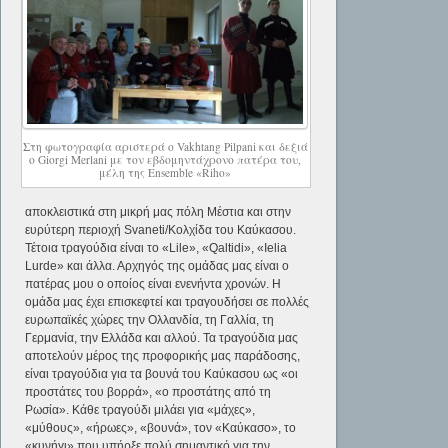
Στη φωτογραφία αριστερά ο Vakhtang Pilpani και δεξιά
ο Giorgi Merlani με τον εβδομηντάχρονο πατέρα του,
μέλη της Ensemble «Riho»
αποκλειστικά στη μικρή μας πόλη Μέστια και στην
ευρύτερη περιοχή Svaneti/Κολχίδα του Καύκασου.
Τέτοια τραγούδια είναι το «Lile», «Qaltidi», «Ielia
Lurde» και άλλα. Αρχηγός της ομάδας μας είναι ο
πατέρας μου ο οποίος είναι ενενήντα χρονών. Η
ομάδα μας έχει επισκεφτεί και τραγουδήσει σε πολλές
ευρωπαϊκές χώρες την Ολλανδία, τη Γαλλία, τη
Γερμανία, την Ελλάδα και αλλού. Τα τραγούδια μας
αποτελούν μέρος της προφορικής μας παράδοσης,
είναι τραγούδια για τα βουνά του Καύκασου ως «οι
προστάτες του βορρά», «ο προστάτης από τη
Ρωσία». Κάθε τραγούδι μιλάει για «μάχες»,
«μύθους», «ήρωες», «βουνά», τον «Καύκασο», το
«κυνήγι» που υπήρξε πολύ σημαντικό για την