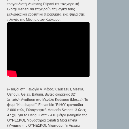
τραγουδιστή Vakhtang Pilpani και τον χορευτή
Giorgi Merlani να επιχειρούν τα μαγικά τους
μελωδικά και χορευτικά περάσματα, εκεί ψηλά στις
πλαγιές της Μέστια στον Καύκασο.
(«Ταξίδι στη Γεωργία Α’ Μέρος: Caucasus, Mestia,
Ushguli, Gelati, Batumi, Βίντεο διάρκειας 32’
λεπτών): Ανάβαση στο Μεγάλο Καύκασο (Mestia), Το
ψωμί “Khachapuri”, Ensamble “RIHO” τραγούδια
2.000 ετών, Εθνογραφικό Μουσείο Svaneti, 3 ώρες
47 χλμ για το Ushguli στα 2.410 μέτρα (Μνημείο της
ΟΥΝΕΣΚΟ), Μοναστήρια Gelati & Motsameta
(Μνημεία της ΟΥΝΕΣΚΟ), Μπατούμι, “η Αρχαία