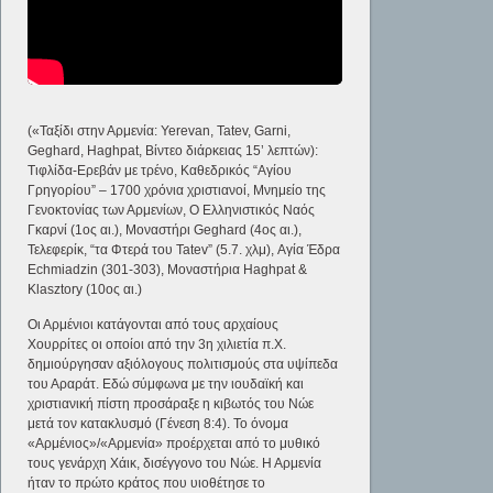
(«Ταξίδι στην Αρμενία: Yerevan, Tatev, Garni,
Geghard, Haghpat, Βίντεο διάρκειας 15’ λεπτών):
Τιφλίδα-Ερεβάν με τρένο, Καθεδρικός “Αγίου
Γρηγορίου” – 1700 χρόνια χριστιανοί, Μνημείο της
Γενοκτονίας των Αρμενίων, Ο Ελληνιστικός Ναός
Γκαρνί (1ος αι.), Μοναστήρι Geghard (4ος αι.),
Τελεφερίκ, “τα Φτερά του Tatev” (5.7. χλμ), Αγία Έδρα
Echmiadzin (301-303), Μοναστήρια Haghpat &
Klasztory (10ος αι.)
Οι Αρμένιοι κατάγονται από τους αρχαίους
Χουρρίτες οι οποίοι από την 3η χιλιετία π.Χ.
δημιούργησαν αξιόλογους πολιτισμούς στα υψίπεδα
του Αραράτ. Εδώ σύμφωνα με την ιουδαϊκή και
χριστιανική πίστη προσάραξε η κιβωτός του Νώε
μετά τον κατακλυσμό (Γένεση 8:4). Το όνομα
«Αρμένιος»/«Αρμενία» προέρχεται από το μυθικό
τους γενάρχη Χάικ, δισέγγονο του Νώε. Η Αρμενία
ήταν το πρώτο κράτος που υιοθέτησε το