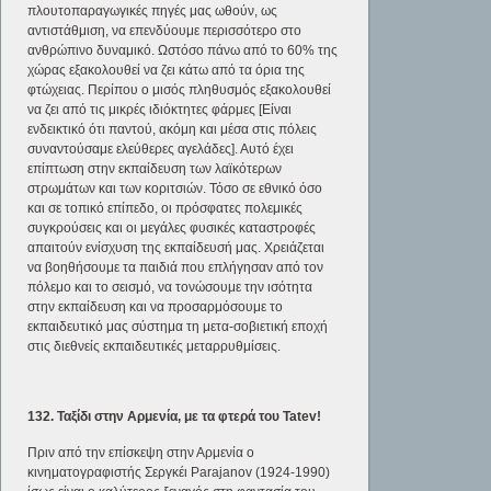
πλουτοπαραγωγικές πηγές μας ωθούν, ως
αντιστάθμιση, να επενδύουμε περισσότερο στο
ανθρώπινο δυναμικό. Ωστόσο πάνω από το 60% της
χώρας εξακολουθεί να ζει κάτω από τα όρια της
φτώχειας. Περίπου ο μισός πληθυσμός εξακολουθεί
να ζει από τις μικρές ιδιόκτητες φάρμες [Είναι
ενδεικτικό ότι παντού, ακόμη και μέσα στις πόλεις
συναντούσαμε ελεύθερες αγελάδες]. Αυτό έχει
επίπτωση στην εκπαίδευση των λαϊκότερων
στρωμάτων και των κοριτσιών. Τόσο σε εθνικό όσο
και σε τοπικό επίπεδο, οι πρόσφατες πολεμικές
συγκρούσεις και οι μεγάλες φυσικές καταστροφές
απαιτούν ενίσχυση της εκπαίδευσή μας. Χρειάζεται
να βοηθήσουμε τα παιδιά που επλήγησαν από τον
πόλεμο και το σεισμό, να τονώσουμε την ισότητα
στην εκπαίδευση και να προσαρμόσουμε το
εκπαιδευτικό μας σύστημα τη μετα-σοβιετική εποχή
στις διεθνείς εκπαιδευτικές μεταρρυθμίσεις.
132. Ταξίδι στην Αρμενία, με τα φτερά του
Tatev!
Πριν από την επίσκεψη στην Αρμενία ο
κινηματογραφιστής Σεργκέι Parajanov (1924-1990)