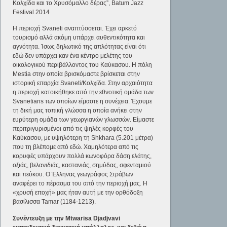
Κολχίδα και το Χρυσόμαλλο δέρας”, Batum Jazz
Festival 2014
Η περιοχή Svaneti αναπτύσσεται. Έχει αρκετό
τουρισμό αλλά ακόμη υπάρχει αυθεντικότητα και
αγνότητα. Ίσως δηλωτικό της απλότητας είναι ότι
εδώ δεν υπάρχει καν ένα κέντρο μελέτης του
οικολογικού περιβάλλοντος του Καύκασου. Η πόλη
Mestia στην οποία βρισκόμαστε βρίσκεται στην
ιστορική επαρχία Svaneti/Κολχίδα. Στην αρχαιότητα
η περιοχή κατοικήθηκε από την εθνοτική ομάδα των
Svanetians των οποίων είμαστε η συνέχεια. Έχουμε
τη δική μας τοπική γλώσσα η οποία ανήκει στην
ευρύτερη ομάδα των γεωργιανών γλωσσών. Είμαστε
περιτριγυρισμένοι από τις ψηλές κορφές του
Καύκασου, με υψηλότερη τη Shkhara (5.201 μέτρα)
που τη βλέπομε από εδώ. Χαμηλότερα από τις
κορυφές υπάρχουν πολλά κωνοφόρα δάση ελάτης,
οξιάς, βελανιδιάς, καστανιάς, σημύδας, σφενταμιού
και πεύκου. Ο Έλληνας γεωγράφος Στράβων
αναφέρει το πέρασμα του από την περιοχή μας. Η
«χρυσή εποχή» μας ήταν αυτή με την ορθόδοξη
βασίλισσα Tamar (1184-1213).
Συνέντευξη με την
Mtwarisa
Djadjvavi