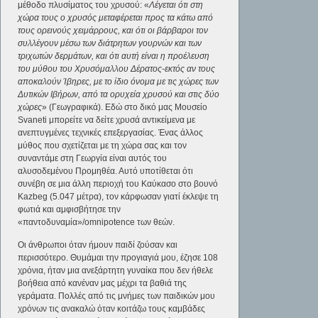
μέθοδο πλυσίματος του χρυσού: «
Λέγεται ότι στη
χώρα τους ο χρυσός μεταφέρεται προς τα κάτω από
τους ορεινούς χειμάρρους, και ότι οι βάρβαροι τον
συλλέγουν μέσω των διάτρητων γουρνών και των
τριχωτών δερμάτων, και ότι αυτή είναι η προέλευση
του μύθου του Χρυσόμαλλου Δέρατος-εκτός αν τους
αποκαλούν Ίβηρες, με το ίδιο όνομα με τις χώρες των
Δυτικών Ιβήρων, από τα ορυχεία χρυσού και στις δύο
χώρες
» (Γεωγραφικά). Εδώ στο δικό μας Μουσείο
Svaneti μπορείτε να δείτε χρυσά αντικείμενα με
ανεπτυγμένες τεχνικές επεξεργασίας. Ένας άλλος
μύθος που σχετίζεται με τη χώρα σας και τον
συναντάμε στη Γεωργία είναι αυτός του
αλυσοδεμένου Προμηθέα. Αυτό υποτίθεται ότι
συνέβη σε μια άλλη περιοχή του Καύκασο στο βουνό
Kazbeg (5.047 μέτρα), τον κάρφωσαν γιατί έκλεψε τη
φωτιά και αμφισβήτησε την
«παντοδυναμία»/omnipotence των θεών.
Οι άνθρωποι όταν ήμουν παιδί ζούσαν και
περισσότερο. Θυμάμαι την προγιαγιά μου, έζησε 108
χρόνια, ήταν μια ανεξάρτητη γυναίκα που δεν ήθελε
βοήθεια από κανέναν μας μέχρι τα βαθιά της
γεράματα. Πολλές από τις μνήμες των παιδικών μου
χρόνων τις ανακαλώ όταν κοιτάζω τους καμβάδες