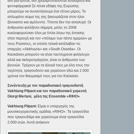
δεν βιά-ζονται, δεν χρησιμοποιούνται λιπάσματα και
φυτοφάρμακα! Σε πόσα εδάφη της Ευρώπης
μπορούμε να συναντήσουμε ένα τέτοιο μέρος; Το
απλωμένο σώμα της γης ξεκουράζεται στον ήλιο
ξένοιαστο και αμόλυντο. Τίποτα δεν την ανησυχεί. Οι
άνθρωποι φιλόξενοι σήμερα, μόλις το 2008
κυκλοφορούσαν όλοι με όπλα λόγω της έντασης
στην περιοχή και τον «πόλεμο των πέντε ημερών» με
τους Ρώσσους, οι οποίοι τελικά κατέλαβαν τις
επαρχίες «Abkhazia» και «South Ossetia». Οι
Καυκάσιοι μπορούν να είναι ταυτόχρονα φιλήσυχοι
αλλά και σκληροτράχηλοι, είναι οι άνθρωποι των
βουνών. Τρέχουν με τα άλογά τους με όλη τους την
ταχύτητα, τραγουδούν και χορεύουν εδώ και 2.000
χρόνια τον θαυμασμό τους για τον Καύκασο.
Συνέντευξη με τον παραδοσιακό τραγουδιστή
Vakhtang
Pilpani και τον παραδοσιακό χορευτή
Giorgi
Merlani, μέλη της
Ensemble «
RIHO»
Vakhtang
Pilpani:
Είμαι ο υπαρχηγός της
μουσικοχορευτικής ομάδας «RIHO». Τα τραγούδια
που τραγουδάμε και χορεύουμε είναι τραγούδια
2.000 ετών. Αυτά ανήκουν