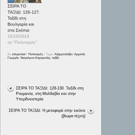
ΣΕΙΡΑ ΤΟ
ΤΑΞΙΔΙ: 126-127.
Ταξίδι στη
Βουλγαρία και
στα Σκόπια
15/10/2014
σε "Πολιτισμός"
By
eduportal
•
Πολιτισμός
• Tags:
Αζερμπαϊτζάν
,
Αρμενία
,
Γεωργία
,
Ναγκόρνο-Καραμπάχ
,
ταξίδι
ΣΕΙΡΑ ΤΟ ΤΑΞΙΔΙ: 128-130. Ταξίδι στη
Ρουμανία, στη Μολδαβία και στην
Υπερδνειστερία
ΣΕΙΡΑ ΤΟ ΤΑΞΙΔΙ: Η μεταφορά στην εικόνα
(βίωμα-τέχνη)