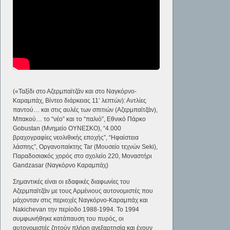
(«Ταξίδι στο Αζερμπαϊτζάν και στο Ναγκόρνο-
Καραμπάχ, Βίντεο διάρκειας 11’ λεπτών): Αντλίες
παντού… και στις αυλές των σπιτιών (Αζερμπαϊτζάν),
Μπακού… το “νέο” και το “παλιό”, Εθνικό Πάρκο
Gobustan (Μνημείο ΟΥΝΕΣΚΟ), “4.000
βραχογραφίες νεολιθικής εποχής”, “Ηφαίστεια
λάσπης”, Οργανοπαίκτης Tar (Μουσείο τεχνών Seki),
Παραδοσιακός χορός στο σχολείο 220, Μοναστήρι
Gandzasar (Ναγκόρνο Καραμπάχ)
Σημαντικές είναι οι εδαφικές διαφωνίες του
Αζερμπαϊτζάν με τους Αρμένιους αυτονομιστές που
μάχονταν στις περιοχές Ναγκόρνο-Καραμπάχ και
Nakichevan την περίοδο 1988-1994. Το 1994
συμφωνήθηκε κατάπαυση του πυρός, οι
αυτονομιστές ζητούν πλήρη ανεξαρτησία και έχουν