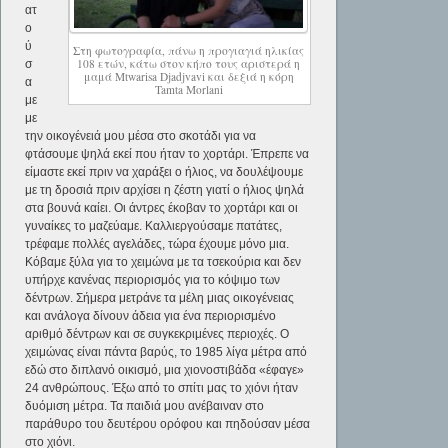
ατ
ο
ύ
Στη φωτογραφία, πάνω η προγιαγιά ηλικίας
108 ετών, κάτω στον κήπο τους αριστερά η
σ
μαμά Mtwarisa Djadjvavi και δεξιά η κόρη
α
Tamta Morlani
με
με
την οικογένειά μου μέσα στο σκοτάδι για να
φτάσουμε ψηλά εκεί που ήταν το χορτάρι. Έπρεπε να
είμαστε εκεί πριν να χαράξει ο ήλιος, να δουλέψουμε
με τη δροσιά πριν αρχίσει η ζέστη γιατί ο ήλιος ψηλά
στα βουνά καίει. Οι άντρες έκοβαν το χορτάρι και οι
γυναίκες το μαζεύαμε. Καλλιεργούσαμε πατάτες,
τρέφαμε πολλές αγελάδες, τώρα έχουμε μόνο μια.
Κόβαμε ξύλα για το χειμώνα με τα τσεκούρια και δεν
υπήρχε κανένας περιορισμός για το κόψιμο των
δέντρων. Σήμερα μετράνε τα μέλη μιας οικογένειας
και ανάλογα δίνουν άδεια για ένα περιορισμένο
αριθμό δέντρων και σε συγκεκριμένες περιοχές. Ο
χειμώνας είναι πάντα βαρύς, το 1985 λίγα μέτρα από
εδώ στο διπλανό οικισμό, μια χιονοστιβάδα «έφαγε»
24 ανθρώπους. Έξω από το σπίτι μας το χιόνι ήταν
δυόμιση μέτρα. Τα παιδιά μου ανέβαιναν στο
παράθυρο του δευτέρου ορόφου και πηδούσαν μέσα
στο χιόνι.