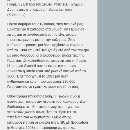
Γκορί, η γενέτειρα του Στάλιν, Mtskheta ( მცხეთა),
Δυο ημέρες στο Kazbeg ή Stepantsminda
(Καύκασος)
Πάντα θυμάμαι τους Ρώσσους στην περιοχή μας.
Ερχόταν για πεζοπορίες στα βουνά. Τότε έμενα σε
λίγα μέρη σε ξενοδοχεία λίγο πιο έξω, τώρα οι
τουρίστες μένουν μέσα στην πόλη μας. Στον
Καύκασο περισσότεροι ξένοι αρχίσαν να έρχονται
από το 1980 και μετά. Και ξανά μετά από τον πόλεμο
με τους Ρώσσους, οι περισσότεροι επισκέπτες της
Γεωργίας εξακολουθούν να έρχονται από τη Ρωσία.
Η επαρχία Svaneti συνορεύει με την επαρχία
Abkhazia η οποία είναι υπό ρωσική κατοχή από το
2008. Είχε προηγηθεί το 1993 μια άλλη
ανθρωπιστική κρίση που ανάγκασε 230.000
Γεωργιανούς να εγκαταλείψουν τον τόπο τους.
Όσον αφορά την εκπαίδευση, η Γεωργία είναι η
φτωχότερη χώρα στην περιοχή του Καύκασου. Δεν
διαθέτουμε τις πλουτοπαραγωγικές πηγές των
γειτονικών χωρών όπως είναι το αέριο και το
πετρέλαιο του Αζερμπαϊτζάν. Όμως όπως
καταγράφεται και σε έκθεση της UNICEF (Education
in Georgia, 2008), οι περιορισμένες φυσικές