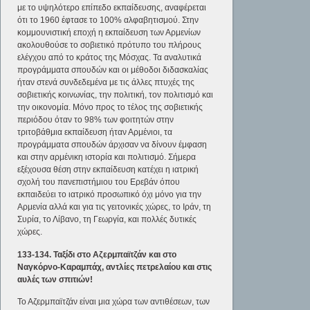
με το υψηλότερο επίπεδο εκπαίδευσης, αναφέρεται
ότι το 1960 έφτασε το 100% αλφαβητισμού. Στην
κομμουνιστική εποχή η εκπαίδευση των Αρμενίων
ακολουθούσε το σοβιετικό πρότυπο του πλήρους
ελέγχου από το κράτος της Μόσχας. Τα αναλυτικά
προγράμματα σπουδών και οι μέθοδοι διδασκαλίας
ήταν στενά συνδεδεμένα με τις άλλες πτυχές της
σοβιετικής κοινωνίας, την πολιτική, τον πολιτισμό και
την οικονομία. Μόνο προς το τέλος της σοβιετικής
περιόδου όταν το 98% των φοιτητών στην
τριτοβάθμια εκπαίδευση ήταν Αρμένιοι, τα
προγράμματα σπουδών άρχισαν να δίνουν έμφαση
και στην αρμένικη ιστορία και πολιτισμό. Σήμερα
εξέχουσα θέση στην εκπαίδευση κατέχει η ιατρική
σχολή του πανεπιστήμιου του Ερεβάν όπου
εκπαιδεύει το ιατρικό προσωπικό όχι μόνο για την
Αρμενία αλλά και για τις γειτονικές χώρες, το Ιράν, τη
Συρία, το Λίβανο, τη Γεωργία, και πολλές δυτικές
χώρες.
133-134. Ταξίδι στο Αζερμπαϊτζάν και στο
Ναγκόρνο-Καραμπάχ, αντλίες πετρελαίου και στις
αυλές των σπιτιών!
Το Αζερμπαϊτζάν είναι μια χώρα των αντιθέσεων, των