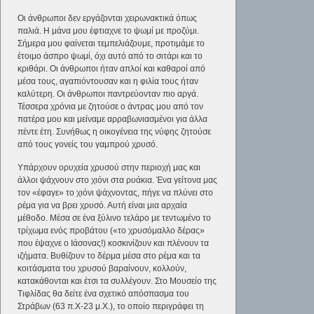
Οι άνθρωποι δεν εργάζονται χειρωνακτικά όπως
παλιά. Η μάνα μου έφτιαχνε το ψωμί με προζύμι.
Σήμερα μου φαίνεται τεμπελιάζουμε, προτιμάμε το
έτοιμο άσπρο ψωμί, όχι αυτό από το σιτάρι και το
κριθάρι. Οι άνθρωποι ήταν απλοί και καθαροί από
μέσα τους, αγαπιόντουσαν και η φιλία τους ήταν
καλύτερη. Οι άνθρωποι παντρεύονταν πιο αργά.
Τέσσερα χρόνια με ζητούσε ο άντρας μου από τον
πατέρα μου και μείναμε αρραβωνιασμένοι για άλλα
πέντε έτη. Συνήθως η οικογένεια της νύφης ζητούσε
από τους γονείς του γαμπρού χρυσό.
Υπάρχουν ορυχεία χρυσού στην περιοχή μας και
άλλοι ψάχνουν στο χιόνι στα ρυάκια. Ένα γείτονα μας
τον «έφαγε» το χιόνι ψάχνοντας, πήγε να πλύνει στο
ρέμα για να βρει χρυσό. Αυτή είναι μια αρχαία
μέθοδο. Μέσα σε ένα ξύλινο τελάρο με τεντωμένο το
τρίχωμα ενός προβάτου («το χρυσόμαλλο δέρας»
που έψαχνε ο Ιάσονας!) κοσκινίζουν και πλένουν τα
ιζήματα. Βυθίζουν το δέρμα μέσα στο ρέμα και τα
κοιτάσματα του χρυσού βαραίνουν, κολλούν,
κατακάθονται και έτσι τα συλλέγουν. Στο Μουσείο της
Τιφλίδας θα δείτε ένα σχετικό απόσπασμα του
Στράβων (63 π.Χ-23 μ.Χ.), το οποίο περιγράφει τη