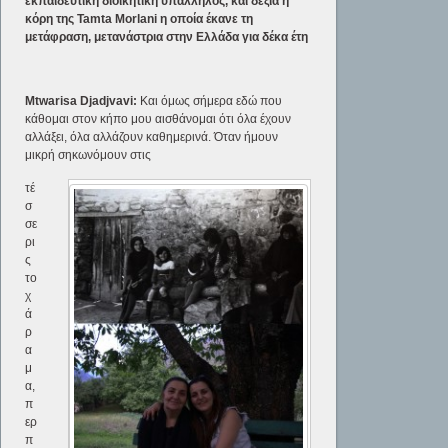
εκπαιδευτική διοικητική υπάλληλος, και δεξιά η
κόρη της
Tamta
Morlani η οποία έκανε τη
μετάφραση, μετανάστρια στην Ελλάδα για δέκα έτη
Mtwarisa
Djadjvavi:
Και όμως σήμερα εδώ που
κάθομαι στον κήπο μου αισθάνομαι ότι όλα έχουν
αλλάξει, όλα αλλάζουν καθημερινά. Όταν ήμουν
μικρή σηκωνόμουν στις
τέ
σ
σε
ρι
ς
το
χ
ά
ρ
α
μ
α,
π
ερ
π