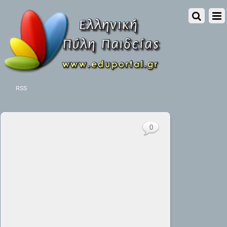
RSS
0