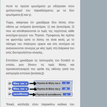
Αυτά τα πρώτα ερωτήματα με οδήγησαν στον
εμπλουτισμό του παραδείγματος με τα δύο
ερωτήματα β) και γ).
Τώρα, σκέφτηκα ότι χρειάζομαι δύο λίστες στην
οθόνη με ονόματα {κινητήρας 1} και {κινητήρας 2}
που να αποθηκεύονται οι τιμές της ταχύτητας κάθε
κινητήρα-τροχού του Thymio. Προφανώς θα πρέπει
να φροντίζω ώστε οι λίστες να είναι κενές με το
πάτημα του πλήκτρου space και στη συνέχεια να
ανανεώνονται συνεχώς με νέες τιμές στη διάρκεια του
ενός δευτερολέπτου κίνησης.
Επιπλέον χρειάζομαι τις λειτουργίες του Scratch οι
οποίες μου δίνουν τις τιμές θέσης και
προσανατολισμού του sprite της οθόνης (από την
κατηγορία εντολών [κινήσεις]):
Τελικά, κατέληξα στον παρακάτω κώδικα του