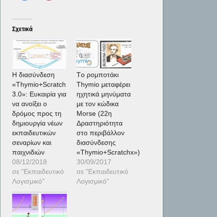
Σχετικά
Η διασύνδεση
Tο ρομποτάκι
«Thymio+Scratch
Thymio μεταφέρει
3.0»: Ευκαιρία για
ηχητικά μηνύματα
να ανοίξει ο
με τον κώδικα
δρόμος προς τη
Morse (22η
δημιουργία νέων
Δραστηριότητα
εκπαιδευτικών
στο περιβάλλον
σεναρίων και
διασύνδεσης
παιχνιδιών
«Thymio+Scratchx»)
08/12/2018
30/09/2017
σε "Εκπαιδευτικό
σε "Εκπαιδευτικό
Λογισμικό"
Λογισμικό"