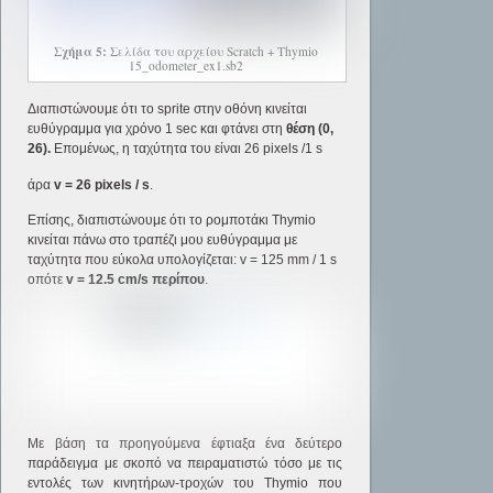
Σχήμα 5:
Σελίδα του αρχείου Scratch + Thymio
15_odometer_ex1.sb2
Διαπιστώνουμε ότι το sprite στην οθόνη κινείται
ευθύγραμμα για χρόνο 1 sec και φτάνει στη
θέση (0,
26).
Επομένως, η ταχύτητα του είναι 26 pixels /1 s
άρα
v
= 26 pixels / s
.
Επίσης, διαπιστώνουμε ότι το ρομποτάκι Thymio
κινείται πάνω στο τραπέζι μου ευθύγραμμα με
ταχύτητα που εύκολα υπολογίζεται: v = 125 mm / 1 s
οπότε
v
= 12.5 cm/s περίπου
.
Με βάση τα προηγούμενα έφτιαξα ένα δεύτερο
παράδειγμα με σκοπό να πειραματιστώ τόσο με τις
εντολές των κινητήρων-τροχών του Thymio που