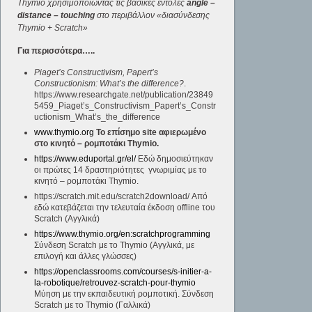
Thymio
χρησιμοποιώντας τις βασικές εντολές
angle
–
distance
–
touching
στο περιβάλλον «διασύνδεσης
Thymio
+
Scratch
»
Για περισσότερα…..
Piaget’s Constructivism, Papert’s
Constructionism: What’s the difference?
.
https://www.researchgate.net/publication/23849
5459_Piaget’s_Constructivism_Papert’s_Constr
uctionism_What’s_the_difference
www.thymio.org
Το επίσημο
site
αφιερωμένο
στο κινητό – ρομποτάκι
Thymio
.
https://www.eduportal.gr/el/
Εδώ δημοσιεύτηκαν
οι πρώτες 14 δραστηριότητες γνωριμίας με το
κινητό – ρομποτάκι Thymio.
https://scratch.mit.edu/scratch2download/ Από
εδώ κατεβάζεται την τελευταία έκδοση offline του
Scratch (Αγγλικά)
https://www.thymio.org/en:scratchprogramming
Σύνδεση Scratch με το Thymio (Αγγλικά, με
επιλογή και άλλες γλώσσες)
https://openclassrooms.com/courses/s-initier-a-
la-robotique/retrouvez-scratch-pour-thymio
Μύηση με την εκπαιδευτική ρομποτική. Σύνδεση
Scratch με το Thymio (Γαλλικά)