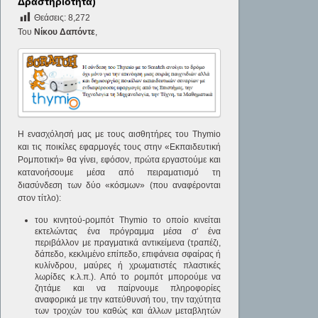
Δραστηριότητα)
Θεάσεις:
8,272
Του
Νίκου Δαπόντε
,
Η ενασχόλησή μας με τους αισθητήρες του Thymio
και τις ποικίλες εφαρμογές τους στην «Εκπαιδευτική
Ρομποτική» θα γίνει, εφόσον, πρώτα εργαστούμε και
κατανοήσουμε μέσα από πειραματισμό τη
διασύνδεση των δύο «κόσμων» (που αναφέρονται
στον τίτλο):
του κινητού-ρομπότ Thymio το οποίο κινείται
εκτελώντας ένα πρόγραμμα μέσα σ’ ένα
περιβάλλον με πραγματικά αντικείμενα (τραπέζι,
δάπεδο, κεκλιμένο επίπεδο, επιφάνεια σφαίρας ή
κυλίνδρου, μαύρες ή χρωματιστές πλαστικές
λωρίδες κ.λ.π.). Από το ρομπότ μπορούμε να
ζητάμε και να παίρνουμε πληροφορίες
αναφορικά με την κατεύθυνσή του, την ταχύτητα
των τροχών του καθώς και άλλων μεταβλητών