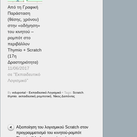
Από τη Γραφική
Παράσταση
(θέσης, χρόνου)
στην «οδήγηση»
του κινητού –
ρομπότ στο
περιβάλλον
Thymio + Scratch
(17η
Δραστηριότητα)
11/06/2017
σε "Εκπαιδευτικό
Λογισμικό"
By
eduportal
•
Εκπαιδευτικό Λογισμικό
• Tags:
Scratch
,
thymio
,
εκπαιδευτική ρομποτική
,
Νίκος Δαπόντες
Αξιοποίηση του λογισμικού Scratch στον
προγραμματισμό του κινητού-ρομπότ