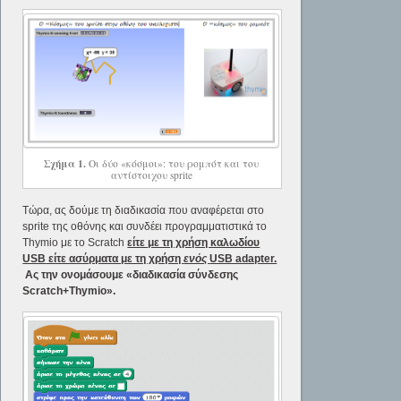
Σχήμα 1.
Οι δύο «κόσμοι»: του ρομπότ και του
αντίστοιχου sprite
Τώρα, ας δούμε τη διαδικασία που αναφέρεται στο
sprite της οθόνης και συνδέει προγραμματιστικά το
Thymio με το Scratch
είτε με τη χρήση καλωδίου
USB
είτε ασύρματα με τη χρήση
ενός
USB adapter.
Ας την ονομάσουμε «διαδικασία σύνδεσης
Scratch
+
Thymio
».