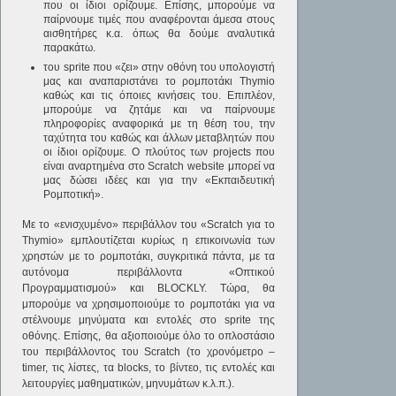
που οι ίδιοι ορίζουμε. Επίσης, μπορούμε να
παίρνουμε τιμές που αναφέρονται άμεσα στους
αισθητήρες κ.α. όπως θα δούμε αναλυτικά
παρακάτω.
του sprite που «ζει» στην οθόνη του υπολογιστή
μας και αναπαριστάνει το ρομποτάκι Thymio
καθώς και τις όποιες κινήσεις του. Επιπλέον,
μπορούμε να ζητάμε και να παίρνουμε
πληροφορίες αναφορικά με τη θέση του, την
ταχύτητα του καθώς και άλλων μεταβλητών που
οι ίδιοι ορίζουμε. Ο πλούτος των projects που
είναι αναρτημένα στο Scratch website μπορεί να
μας δώσει ιδέες και για την «Εκπαιδευτική
Ρομποτική».
Με το «ενισχυμένο» περιβάλλον του «Scratch για το
Thymio» εμπλουτίζεται κυρίως η επικοινωνία των
χρηστών με το ρομποτάκι, συγκριτικά πάντα, με τα
αυτόνομα περιβάλλοντα «Οπτικού
Προγραμματισμού» και BLOCKLY. Τώρα, θα
μπορούμε να χρησιμοποιούμε το ρομποτάκι για να
στέλνουμε μηνύματα και εντολές στο sprite της
οθόνης. Επίσης, θα αξιοποιούμε όλο το οπλοστάσιο
του περιβάλλοντος του Scratch (το χρονόμετρο –
timer, τις λίστες, τα blocks, το βίντεο, τις εντολές και
λειτουργίες μαθηματικών, μηνυμάτων κ.λ.π.).