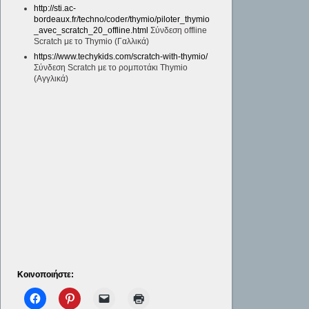
http://sti.ac-
bordeaux.fr/techno/coder/thymio/piloter_thymio
_avec_scratch_20_offline.html
Σύνδεση offline
Scratch με το Thymio (Γαλλικά)
https://www.techykids.com/scratch-with-thymio/
Σύνδεση Scratch με το ρομποτάκι Thymio
(Αγγλικά)
Κοινοποιήστε: