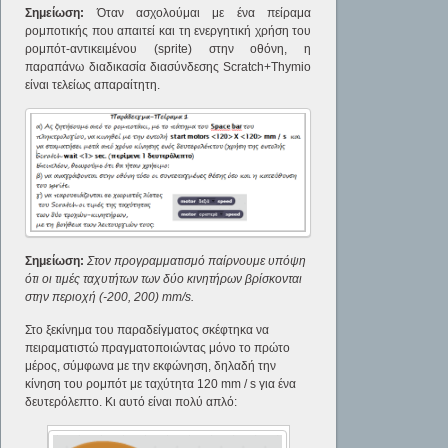
Σημείωση:
Όταν ασχολούμαι με ένα πείραμα
ρομποτικής που απαιτεί και τη ενεργητική χρήση του
ρομπότ-αντικειμένου (sprite) στην οθόνη, η
παραπάνω διαδικασία διασύνδεσης Scratch+Thymio
είναι τελείως απαραίτητη.
Σημείωση:
Στον προγραμματισμό παίρνουμε υπόψη
ότι οι τιμές ταχυτήτων των δύο κινητήρων βρίσκονται
στην περιοχή (-200, 200)
mm
/
s
.
Στο ξεκίνημα του παραδείγματος σκέφτηκα να
πειραματιστώ πραγματοποιώντας μόνο το πρώτο
μέρος, σύμφωνα με την εκφώνηση, δηλαδή την
κίνηση του ρομπότ με ταχύτητα 120 mm / s για ένα
δευτερόλεπτο. Κι αυτό είναι πολύ απλό: