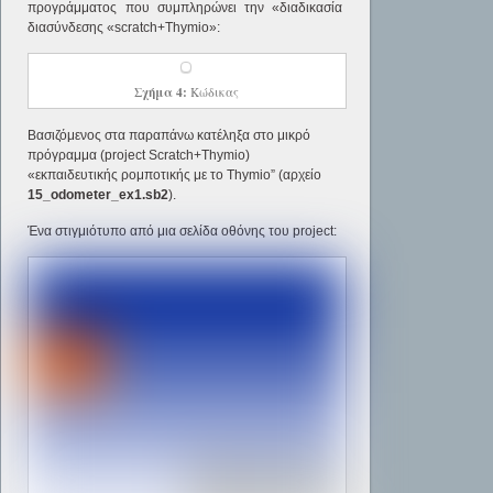
προγράμματος που συμπληρώνει την «διαδικασία
διασύνδεσης «scratch+Thymio»:
Σχήμα 4:
Κώδικας
Βασιζόμενος στα παραπάνω κατέληξα στο μικρό
πρόγραμμα (project Scratch+Thymio)
«εκπαιδευτικής ρομποτικής με το Thymio” (αρχείο
15_
odometer
_
ex
1.
sb
2
).
Ένα στιγμιότυπο από μια σελίδα οθόνης του project: