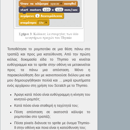
Σχήμα 3
. Κώδικας λειτουργίας των δύο
κινητήρων-τροχών του Thymio
Τοποθέτησα το ρομποτάκι σε μια θέση πάνω στο
τραπέζι και προς μια κατεύθυνση. Από την πρώτη
κιόλας δοκιμασία είδα το Thymio να κινείται
ευθύγραμμα και το sprite στην οθόνη να μετακινείται
προς τα πάνω μια απόσταση. Μόνο η
παρακολούθηση δεν με ικανοποιούσε διόλου μια και
μου δημιουργήθηκαν πολλά και … μικρά ερωτήματα
ενός αρχάριου στη χρήση του Scratch με το Thymio.
Άραγε κατά πόσο είναι ευθύγραμμη η κίνηση του
κινητού-ρομπότ;
Κατά πόσο είναι σταθερή η ταχύτητά του;
Πόση απόσταση σε εκατοστά κάλυψε το
ρομποτάκι στο τραπέζι;
Πόσα pixels διάνυσε το sprite με όνομα Thymio-
II στην οθόνη και ποια είναι η κατεύθυνση του;