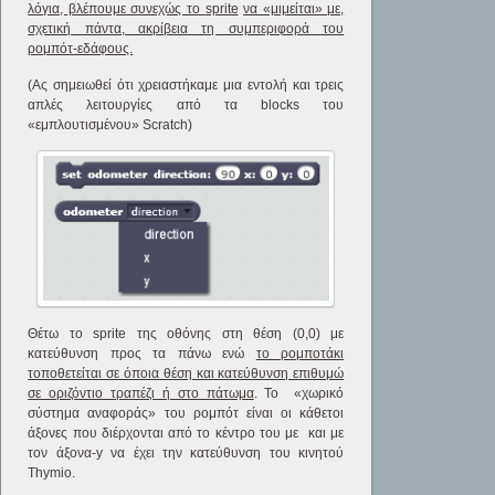
λόγια, βλέπουμε συνεχώς το
sprite
να «μιμείται» με,
σχετική πάντα, ακρίβεια τη συμπεριφορά του
ρομπότ-εδάφους.
(Ας σημειωθεί ότι χρειαστήκαμε μια εντολή και τρεις
απλές λειτουργίες από τα blocks του
«εμπλουτισμένου» Scratch)
Θέτω το sprite της οθόνης στη θέση (0,0) με
κατεύθυνση προς τα πάνω ενώ
το ρομποτάκι
τοποθετείται σε όποια θέση και κατεύθυνση επιθυμώ
σε οριζόντιο τραπέζι ή στο πάτωμα
. Το «χωρικό
σύστημα αναφοράς» του ρομπότ είναι οι κάθετοι
άξονες που διέρχονται από το κέντρο του με και με
τον άξονα-y να έχει την κατεύθυνση του κινητού
Thymio.