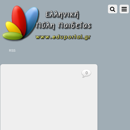
RSS
0