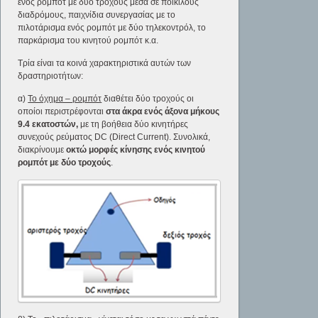
ενός ρομπότ με δύο τροχούς μέσα σε ποικίλους
διαδρόμους, παιχνίδια συνεργασίας με το
πιλοτάρισμα ενός ρομπότ με δύο τηλεκοντρόλ, το
παρκάρισμα του κινητού ρομπότ κ.α.
Τρία είναι τα κοινά χαρακτηριστικά αυτών των
δραστηριοτήτων:
α)
Το όχημα – ρομπότ
διαθέτει δύο τροχούς οι
οποίοι περιστρέφονται
στα άκρα ενός άξονα μήκους
9.4 εκατοστών,
με τη βοήθεια δύο κινητήρες
συνεχούς ρεύματος DC (Direct Current). Συνολικά,
διακρίνουμε
οκτώ μορφές κίνησης ενός κινητού
ρομπότ με δύο τροχούς
.