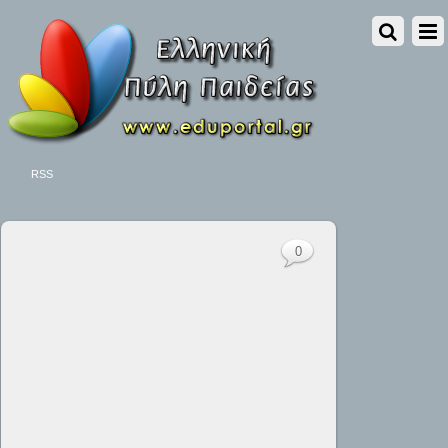
RSS
0