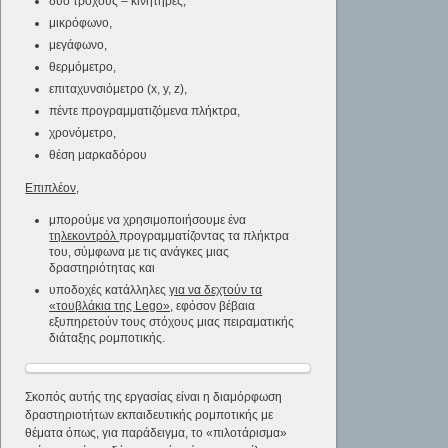
δύο τροχούς – κινητήρες,
μικρόφωνο,
μεγάφωνο,
θερμόμετρο,
επιταχυνσιόμετρο (x, y, z),
πέντε προγραμματιζόμενα πλήκτρα,
χρονόμετρο,
θέση μαρκαδόρου
Επιπλέον,
μπορούμε να χρησιμοποιήσουμε ένα
τηλεκοντρόλ
προγραμματίζοντας τα πλήκτρα
του, σύμφωνα με τις ανάγκες μιας
δραστηριότητας και
υποδοχές κατάλληλες
για να δεχτούν τα
«τουβλάκια της
Lego»,
εφόσον βέβαια
εξυπηρετούν τους στόχους μιας πειραματικής
διάταξης ρομποτικής.
Σκοπός αυτής της εργασίας είναι η διαμόρφωση
δραστηριοτήτων εκπαιδευτικής ρομποτικής με
θέματα όπως, για παράδειγμα, το «πιλοτάρισμα»