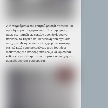
2.
Το
παρκάρισμα του κινητού ρομπότ
αποτελεί μια
πρόκληση για τους αρχάριους. Πολύ πρόχειρα,
πάνω στο τραπέζι για ευκολία μου, δοκίμασα να
παρκάρω το Thymio σε μια περιοχή που σχεδίασα
στο χαρτί. Με την πρώτη κιόλας φορά τα κατάφερα
σχετικά καλά χρησιμοποιώντας τους δύο πίσω
αισθητήρες (για στροφές, πίσω δεξιά και αριστερά)
καθώς και τα πλήκτρα, όπως μαρτυρούν τα ίχνη του
μαρκαδόρου στη φωτογραφία.