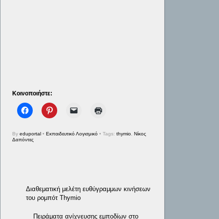
Κοινοποιήστε:
By
eduportal
•
Εκπαιδευτικό Λογισμικό
• Tags:
thymio
,
Νίκος
Δαπόντες
Διαθεματική μελέτη ευθύγραμμων κινήσεων
του ρομπότ Thymio
Πειράματα ανίχνευσης εμποδίων στο