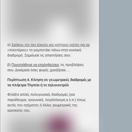
α)
Σκέψου τον πιο εύκολο και γρήγορο τρόπο για να
«πιλοτάρεις» το ρομποτάκι πάνω στην κυκλική
διαδρομή. Σημείωσε τις απαντήσεις σου:
β)
Προσπάθησε να επαληθεύσεις
τις προβλέψεις
σου. Δοκίμασε όσες φορές χρειάζεσαι….
Περίπτωση 4. Κίνηση σε γεωμετρικές διαδρομές με
τα πλήκτρα
Thymio
ή το τηλεκοντρόλ
Φτιάξτε απλές πολυγωνικές διαδρομές (για
παράδειγμα, τριγωνική, τετράπλευρη κ.λ.π.) όπως
αυτές του σχήματος ή άλλες γεωμετρικές της
αρεσκείας σας.