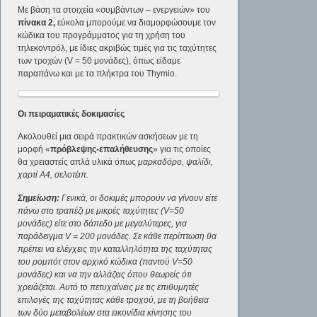
Με βάση τα στοιχεία «συμβάντων – ενεργειών» του
πίνακα 2,
εύκολα μπορούμε να διαμορφώσουμε τον
κώδικα του προγράμματος για τη χρήση του
τηλεκοντρόλ, με ίδιες ακριβώς τιμές για τις ταχύτητες
των τροχών (V = 50 μονάδες), όπως είδαμε
παραπάνω και με τα πλήκτρα του Thymio.
Οι πειραματικές δοκιμασίες
Ακολουθεί μια σειρά πρακτικών ασκήσεων με τη
μορφή «
πρόβλεψης-επαλήθευσης
» για τις οποίες
θα χρειαστείς απλά υλικά όπως
μαρκαδόρο, ψαλίδι,
χαρτί Α4, σελοτέιπ.
Σημείωση:
Γενικά, οι δοκιμές μπορούν να γίνουν είτε
πάνω στο τραπέζι με μικρές ταχύτητες (V=50
μονάδες) είτε στο δάπεδο με μεγαλύτερες, για
παράδειγμα V = 200 μονάδες. Σε κάθε περίπτωση θα
πρέπει να ελέγχεις την καταλληλότητα της ταχύτητας
του ρομπότ στον αρχικό κώδικα (παντού V=50
μονάδες) και να την αλλάζεις όπου θεωρείς ότι
χρειάζεται. Αυτό το πετυχαίνεις με τις επιθυμητές
επιλογές της ταχύτητας κάθε τροχού, με τη βοήθεια
των δύο μεταβολέων στα εικονίδια κίνησης του