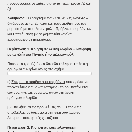
προγράμματος σε καθεμιά από τις περιπτώσεις Α) και
Β).
Δοκιμασία.
Πιλοτάρισμα πάνω σε λευκές λωρίδες –
διαδρομές με τα πλήκτρα και τους αισθητήρες του
ρομπότ ή με το τηλεκοντρόλ – Πρόβλεψη συμβάντων
και Επαλήθευση με το ρομποτάκι να είναι
εφοδιασμένο με μαρκαδόρο.
Περίπτωση 1. Κίνηση σε λευκή λωρίδα – διαδρομή
με τα πλήκτρα
Thymio
ή το τηλεκοντρόλ
Πάνω στο τραπέζι ή στο δάπεδο κόλλησε μια λευκή
ορθογώνια λωρίδα όπως στο σχήμα.
α)
Σκέψου το συμβάν ή τα συμβάντα
που πρέπει να
προκαλέσεις για να «πιλοτάρεις» το ρομποτάκι έτσι
ώστε να κινείται, συνεχώς, πάνω στη λευκή
ορθογώνια λωρίδα.
β)
Επαλήθευσε
τις προβλέψεις σου με το να τις
υποβάλλεις σε δοκιμασία στη δική σου λωρίδα.
Δοκίμασε όσες φορές χρειάζεσαι….
Περίπτωση 2. Κίνηση σε καμπυλόγραμμη