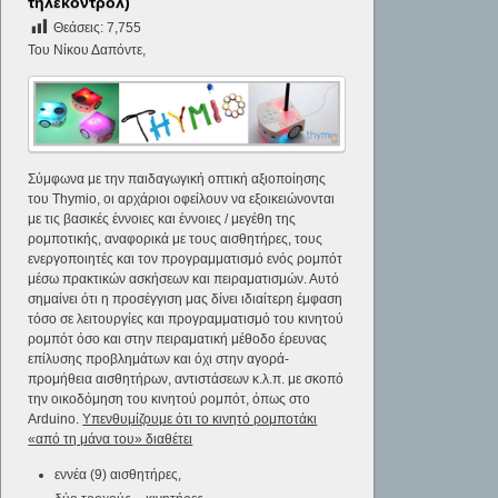
τηλεκοντρόλ)
Θεάσεις:
7,755
Του Νίκου Δαπόντε,
Σύμφωνα με την παιδαγωγική οπτική αξιοποίησης
του Thymio, οι αρχάριοι οφείλουν να εξοικειώνονται
με τις βασικές έννοιες και έννοιες / μεγέθη της
ρομποτικής, αναφορικά με τους αισθητήρες, τους
ενεργοποιητές και τον προγραμματισμό ενός ρομπότ
μέσω πρακτικών ασκήσεων και πειραματισμών. Αυτό
σημαίνει ότι η προσέγγιση μας δίνει ιδιαίτερη έμφαση
τόσο σε λειτουργίες και προγραμματισμό του κινητού
ρομπότ όσο και στην πειραματική μέθοδο έρευνας
επίλυσης προβλημάτων και όχι στην αγορά-
προμήθεια αισθητήρων, αντιστάσεων κ.λ.π. με σκοπό
την οικοδόμηση του κινητού ρομπότ, όπως στο
Arduino.
Υπενθυμίζουμε ότι το κινητό ρομποτάκι
«από τη μάνα του» διαθέτει
εννέα (9) αισθητήρες,