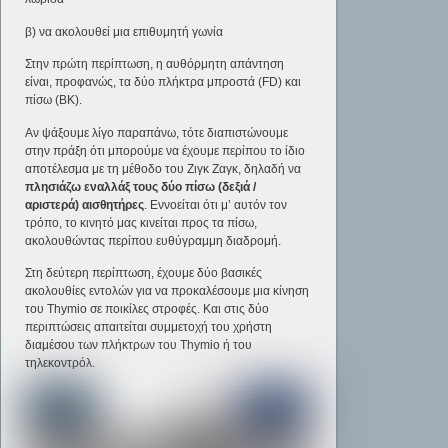
β) να ακολουθεί μια επιθυμητή γωνία
Στην πρώτη περίπτωση, η αυθόρμητη απάντηση
είναι, προφανώς, τα δύο πλήκτρα μπροστά (FD) και
πίσω (ΒΚ).
Αν ψάξουμε λίγο παραπάνω, τότε διαπιστώνουμε
στην πράξη ότι μπορούμε να έχουμε περίπου το ίδιο
αποτέλεσμα με τη μέθοδο του Ζιγκ Ζαγκ, δηλαδή να
πλησιάζω εναλλάξ τους δύο πίσω (δεξιά /
αριστερά) αισθητήρες
. Εννοείται ότι μ’ αυτόν τον
τρόπο, το κινητό μας κινείται προς τα πίσω,
ακολουθώντας περίπου ευθύγραμμη διαδρομή.
Στη δεύτερη περίπτωση, έχουμε δύο βασικές
ακολουθίες εντολών για να προκαλέσουμε μια κίνηση
του Thymio σε ποικίλες στροφές. Και στις δύο
περιπτώσεις απαιτείται συμμετοχή του χρήστη
διαμέσου των πλήκτρων του Thymio ή του
τηλεκοντρόλ.