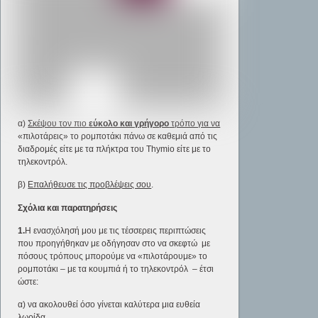
α)
Σκέψου τον πιο
εύκολο και γρήγορο
τρόπο για να
«πιλοτάρεις» το ρομποτάκι πάνω σε καθεμιά από τις
διαδρομές είτε με τα πλήκτρα του Thymio είτε με το
τηλεκοντρόλ.
β)
Επαλήθευσε τις προβλέψεις σου
.
Σχόλια και παρατηρήσεις
1.
Η ενασχόλησή μου με τις τέσσερεις περιπτώσεις
που προηγήθηκαν με οδήγησαν στο να σκεφτώ με
πόσους τρόπους μπορούμε να «πιλοτάρουμε» το
ρομποτάκι – με τα κουμπιά ή το τηλεκοντρόλ – έτσι
ώστε:
α) να ακολουθεί όσο γίνεται καλύτερα μια ευθεία
λωρίδα