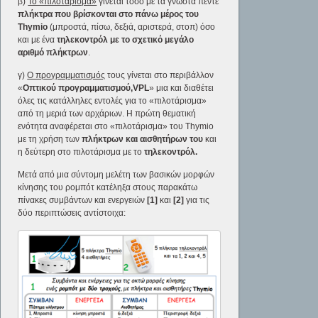
β)
Το «πιλοτάρισμα»
γίνεται τόσο με τα γνωστά πέντε
πλήκτρα που βρίσκονται στο πάνω μέρος του
Thymio
(μπροστά, πίσω, δεξιά, αριστερά, στοπ) όσο
και με ένα
τηλεκοντρόλ με το σχετικό μεγάλο
αριθμό πλήκτρων
.
γ)
Ο προγραμματισμός
τους γίνεται στο περιβάλλον
«
Οπτικού προγραμματισμού,
VPL
» μια και διαθέτει
όλες τις κατάλληλες εντολές για το «πιλοτάρισμα»
από τη μεριά των αρχάριων. Η πρώτη θεματική
ενότητα αναφέρεται στο «πιλοτάρισμα» του Thymio
με τη χρήση των
πλήκτρων και αισθητήρων του
και
η δεύτερη στο πιλοτάρισμα με το
τηλεκοντρόλ.
Μετά από μια σύντομη μελέτη των βασικών μορφών
κίνησης του ρομπότ κατέληξα στους παρακάτω
πίνακες συμβάντων και ενεργειών
[1]
και
[2]
για τις
δύο περιπτώσεις αντίστοιχα: