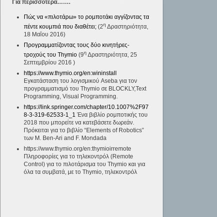
Για περισσότερα…….
Πώς να «πιλοτάρω» το ρομποτάκι αγγίζοντας τα
η
πέντε κουμπιά που διαθέτει;
(2
Δραστηριότητα,
18 Μαΐου 2016)
Προγραμματίζοντας τους δύο κινητήρες-
η
τροχούς του Thymio
(9
Δραστηριότητα, 25
Σεπτεμβρίου 2016 )
https://www.thymio.org/en:wininstall
Εγκατάσταση του λογισμικού Aseba για τον
προγραμματισμό του Thymio σε BLOCKLY,Text
Programming, Visual Programming.
https://link.springer.com/chapter/10.1007%2F97
8-3-319-62533-1_1
Ένα βιβλίο ρομποτικής του
2018 που μπορείτε να κατεβάσετε δωρεάν.
Πρόκειται για το βιβλίο “Elements of Robotics”
των Μ. Ben-Ari and F. Mondada
https://www.thymio.org/en:thymioirremote
Πληροφορίες για το τηλεκοντρόλ (Remote
Control) για το πιλοτάρισμα του Thymio και για
όλα τα συμβατά, με το Thymio, τηλεκοντρόλ