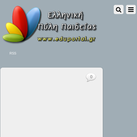
RSS
0