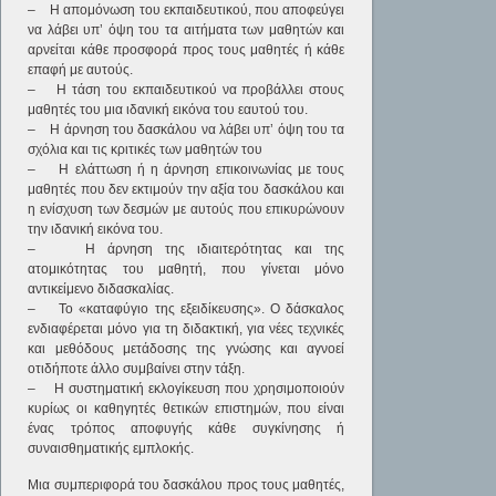
– Η απομόνωση του εκπαιδευτικού, που αποφεύγει
να λάβει υπ’ όψη του τα αιτήματα των μαθητών και
αρνείται κάθε προσφορά προς τους μαθητές ή κάθε
επαφή με αυτούς.
– Η τάση του εκπαιδευτικού να προβάλλει στους
μαθητές του μια ιδανική εικόνα του εαυτού του.
– Η άρνηση του δασκάλου να λάβει υπ’ όψη του τα
σχόλια και τις κριτικές των μαθητών του
– Η ελάττωση ή η άρνηση επικοινωνίας με τους
μαθητές που δεν εκτιμούν την αξία του δασκάλου και
η ενίσχυση των δεσμών με αυτούς που επικυρώνουν
την ιδανική εικόνα του.
– Η άρνηση της ιδιαιτερότητας και της
ατομικότητας του μαθητή, που γίνεται μόνο
αντικείμενο διδασκαλίας.
– Το «καταφύγιο της εξειδίκευσης». Ο δάσκαλος
ενδιαφέρεται μόνο για τη διδακτική, για νέες τεχνικές
και μεθόδους μετάδοσης της γνώσης και αγνοεί
οτιδήποτε άλλο συμβαίνει στην τάξη.
– Η συστηματική εκλογίκευση που χρησιμοποιούν
κυρίως οι καθηγητές θετικών επιστημών, που είναι
ένας τρόπος αποφυγής κάθε συγκίνησης ή
συναισθηματικής εμπλοκής.
Μια συμπεριφορά του δασκάλου προς τους μαθητές,