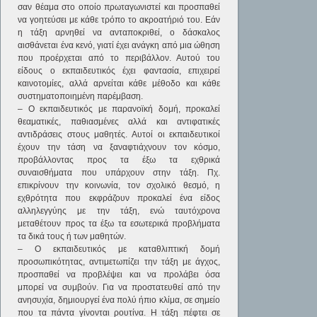
σαν θέαμα στο οποίο πρωταγωνιστεί και προσπαθεί
να γοητεύσει με κάθε τρόπο το ακροατήριό του. Εάν
η τάξη αρνηθεί να ανταποκριθεί, ο δάσκαλος
αισθάνεται ένα κενό, γιατί έχει ανάγκη από μια ώθηση
που προέρχεται από το περιβάλλον. Αυτού του
είδους ο εκπαιδευτικός έχει φαντασία, επιχειρεί
καινοτομίες, αλλά αρνείται κάθε μέθοδο και κάθε
συστηματοποιημένη παρέμβαση.
– Ο εκπαιδευτικός με παρανοϊκή δομή, προκαλεί
θεαματικές, παθιασμένες αλλά και αντιφατικές
αντιδράσεις στους μαθητές. Αυτοί οι εκπαιδευτικοί
έχουν την τάση να ξαναφτιάχνουν τον κόσμο,
προβάλλοντας προς τα έξω τα εχθρικά
συναισθήματα που υπάρχουν στην τάξη. Πχ.
επικρίνουν την κοινωνία, τον σχολικό θεσμό, η
εχθρότητα που εκφράζουν προκαλεί ένα είδος
αλληλεγγύης με την τάξη, ενώ ταυτόχρονα
μεταθέτουν προς τα έξω τα εσωτερικά προβλήματα
τα δικά τους ή των μαθητών.
– Ο εκπαιδευτικός με καταθλιπτική δομή
προσωπικότητας, αντιμετωπίζει την τάξη με άγχος,
προσπαθεί να προβλέψει και να προλάβει όσα
μπορεί να συμβούν. Για να προστατευθεί από την
ανησυχία, δημιουργεί ένα πολύ ήπιο κλίμα, σε σημείο
που τα πάντα γίνονται ρουτίνα. Η τάξη πέφτει σε