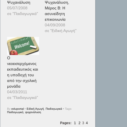
Ψυχανάλυση
Ψυχανάλυση,
05/07/2008
Μέρος Β: Η
σε "Παιδαγωγικά"
ασυνείδητη
επικοινωνία
04/09/2008
σε "Ειδική Αγωγή"
Ο
νεοεισερχόμενος
εκπαιδευτικός και
η υποδοχή του
από την σχολική
μονάδα
04/03/2011
σε "Παιδαγωγικά"
By
eduportal
•
Ειδική Αγωγή
,
Παιδαγωγικά
• Tags:
Παιδαγωγική
,
ψυχανάλυση
Pages:
1
2
3
4