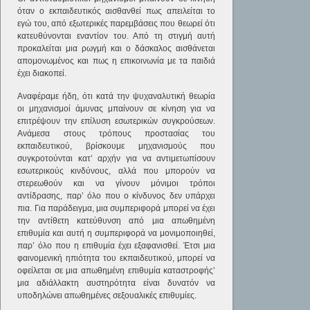
όταν ο εκπαιδευτικός αισθανθεί πως απειλείται το
εγώ του, από εξωτερικές παρεμβάσεις που θεωρεί ότι
κατευθύνονται εναντίον του. Από τη στιγμή αυτή
προκαλείται μια ρωγμή και ο δάσκαλος αισθάνεται
απομονωμένος και πως η επικοινωνία με τα παιδιά
έχει διακοπεί.
Αναφέραμε ήδη, ότι κατά την ψυχαναλυτική θεωρία
οι μηχανισμοί άμυνας μπαίνουν σε κίνηση για να
επιτρέψουν την επίλυση εσωτερικών συγκρούσεων.
Ανάμεσα στους τρόπους προστασίας του
εκπαιδευτικού, βρίσκουμε μηχανισμούς που
συγκροτούνται κατ’ αρχήν για να αντιμετωπίσουν
εσωτερικούς κινδύνους, αλλά που μπορούν να
στερεωθούν και να γίνουν μόνιμοι τρόποι
αντίδρασης, παρ’ όλο που ο κίνδυνος δεν υπάρχει
πια. Για παράδειγμα, μια συμπεριφορά μπορεί να έχει
την αντίθετη κατεύθυνση από μια απωθημένη
επιθυμία και αυτή η συμπεριφορά να μονιμοποιηθεί,
παρ’ όλο που η επιθυμία έχει εξαφανισθεί. Έτσι μια
φαινομενική ηπιότητα του εκπαιδευτικού, μπορεί να
οφείλεται σε μια απωθημένη επιθυμία καταστροφής’
μια αδιάλλακτη αυστηρότητα είναι δυνατόν να
υποδηλώνει απωθημένες σεξουαλικές επιθυμίες.