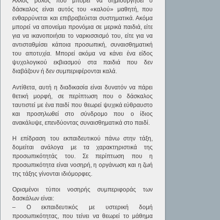
Άλλος ρόλος που μπορεί να δημιουργήσει ο
δάσκαλος είναι αυτός του «καλού» μαθητή, που
ενθαρρύνεται και επιβραβεύεται συστηματικά. Ακόμα
μπορεί να απονείμει προνόμια σε μερικά παιδιά, είτε
για να ικανοποιήσει το ναρκισσισμό του, είτε για να
αντισταθμίσει κάποια προσωπική, συναισθηματική
του αποτυχία. Μπορεί ακόμα να κάνει ένα είδος
ψυχολογικού εκβιασμού στα παιδιά που δεν
διαβάζουν ή δεν συμπεριφέρονται καλά.
Αντίθετα, αυτή η διαδικασία είναι δυνατόν να πάρει
θετική μορφή, σε περίπτωση που ο δάσκαλος
ταυτιστεί με ένα παιδί που θεωρεί ψυχικά εύθραυστο
και προσηλωθεί στο σύνδρομο που ο ίδιος
ανακάλυψε, επενδύοντας συναισθηματικά στο παιδί.
Η επίδραση του εκπαιδευτικού πάνω στην τάξη,
δομείται ανάλογα με τα χαρακτηριστικά της
προσωπικότητάς του. Σε περίπτωση που η
προσωπικότητα είναι νοσηρή, η οργάνωση και η ζωή
της τάξης γίνονται ιδιόμορφες.
Ορισμένοι τύποι νοσηρής συμπεριφοράς των
δασκάλων είναι:
– Ο εκπαιδευτικός με υστερική δομή
προσωπικότητας, που τείνει να θεωρεί το μάθημα