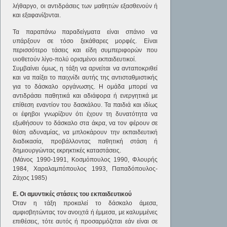
λήθαργο, οι αντιδράσεις των μαθητών εξασθενούν ή
και εξαφανίζονται.
Τα παραπάνω παραδείγματα είναι σπάνιο να
υπάρξουν σε τόσο ξεκάθαρες μορφές. Είναι
περισσότερο τάσεις και είδη συμπεριφορών που
υιοθετούν λίγο-πολύ ορισμένοι εκπαιδευτικοί.
Συμβαίνει όμως, η τάξη να αρνείται να ανταποκριθεί
και να παίξει το παιχνίδι αυτής της αντισταθμιστικής
για το δάσκαλο οργάνωσης. Η ομάδα μπορεί να
αντιδράσει παθητικά και αδιάφορα ή ενεργητικά με
επίθεση εναντίον του δασκάλου. Τα παιδιά και ιδίως
οι έφηβοι γνωρίζουν ότι έχουν τη δυνατότητα να
εξωθήσουν το δάσκαλο στα άκρα, να τον φέρουν σε
θέση αδυναμίας, να μπλοκάρουν την εκπαιδευτική
διαδικασία, προβάλλοντας παθητική στάση ή
δημιουργώντας εκρηκτικές καταστάσεις.
(Μάνος 1990-1991, Κοσμόπουλος 1990, Φλουρής
1984, Χαραλαμπόπουλος 1993, Παπαδόπουλος-
Ζάχος 1985)
Ε. Οι αμυντικές στάσεις του εκπαιδευτικού
Όταν η τάξη προκαλεί το δάσκαλο άμεσα,
αμφισβητώντας τον ανοιχτά ή έμμεσα, με καλυμμένες
επιθέσεις, τότε αυτός ή προσαρμόζεται εάν είναι σε