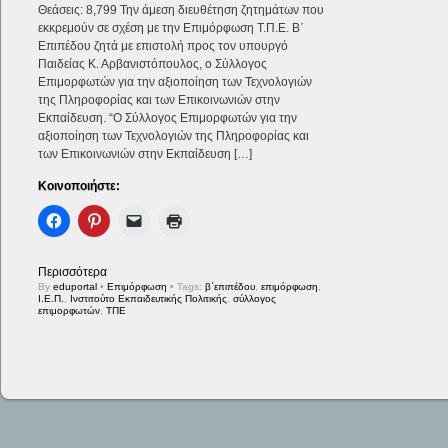
Θεάσεις: 8,799 Την άμεση διευθέτηση ζητημάτων που
εκκρεμούν σε σχέση με την Επιμόρφωση Τ.Π.Ε. Β΄
Επιπέδου ζητά με επιστολή προς τον υπουργό
Παιδείας Κ. Αρβανιστόπουλος, ο Σύλλογος
Επιμορφωτών για την αξιοποίηση των Τεχνολογιών
της Πληροφορίας και των Επικοινωνιών στην
Εκπαίδευση. “Ο Σύλλογος Επιμορφωτών για την
αξιοποίηση των Τεχνολογιών της Πληροφορίας και
των Επικοινωνιών στην Εκπαίδευση […]
Κοινοποιήστε:
Περισσότερα
By
eduportal
•
Επιμόρφωση
• Tags:
β΄επιπέδου
,
επιμόρφωση
,
Ι.Ε.Π.
,
Ινστιτούτο Εκπαιδευτικής Πολιτικής
,
σύλλογος
επιμορφωτών
,
ΤΠΕ