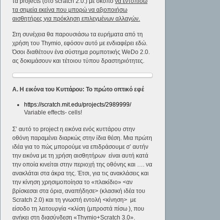
τα projects (στο scratch 2.0.) με σκοπό
να εντοπίσω
τα σημεία εκείνα που μπορώ να αξιοποιήσω
αισθητήρες για πρόκληση επιλεγμένων αλλαγών.
Στη συνέχεια θα παρουσιάσω τα ευρήματα από τη
χρήση του Thymio, εφόσον αυτό με ενδιαφέρει εδώ.
Όσοι διαθέτουν ένα σύστημα ρομποτικής WeDo 2.0.
ας δοκιμάσουν και τέτοιου τύπου δραστηριότητες.
Α. Η εικόνα του Κυττάρου: Το πρώτο οπτικό εφέ
https://scratch.mit.edu/projects/2989999/
Variable effects- cells!
Σ’ αυτό το project η εικόνα ενός κυττάρου στην
οθόνη παραμένει διαρκώς στην ίδια θέση. Μια πρώτη
ιδέα για το πώς μπορούμε να επιδράσουμε σ’ αυτήν
την εικόνα με τη χρήση αισθητήρων είναι αυτή κατά
την οποία κινείται στην περιοχή της οθόνης και …. να
ανακλάται στα άκρα της. Έτσι, για τις ανακλάσεις και
την κίνηση χρησιμοποίησα το «πλακίδιο» <αν
βρίσκεσαι στα όρια, αναπήδησε> (κλασική ιδέα του
Scratch 2.0) και τη γνωστή εντολή <κίνηση> με
είσοδο τη λειτουργία <κλίση (μπροστά πίσω ), που
ανήκει στη διασύνδεση «Thymio+Scratch 3.0».