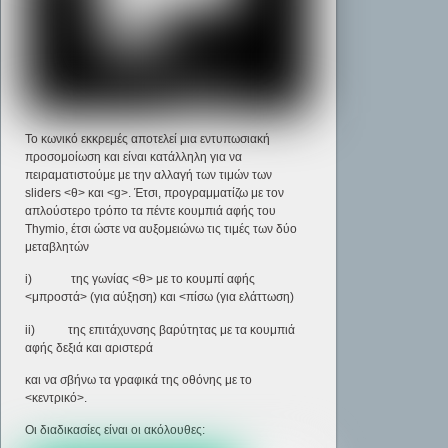
Το κωνικό εκκρεμές αποτελεί μια εντυπωσιακή
προσομοίωση και είναι κατάλληλη για να
πειραματιστούμε με την αλλαγή των τιμών των
sliders <θ> και <g>. Έτσι, προγραμματίζω με τον
απλούστερο τρόπο τα πέντε κουμπιά αφής του
Thymio, έτσι ώστε να αυξομειώνω τις τιμές των δύο
μεταβλητών
i) της γωνίας <θ> με το κουμπί αφής
<μπροστά> (για αύξηση) και <πίσω (για ελάττωση)
ii) της επιτάχυνσης βαρύτητας με τα κουμπιά
αφής δεξιά και αριστερά
και να σβήνω τα γραφικά της οθόνης με το
<κεντρικό>.
Οι διαδικασίες είναι οι ακόλουθες: