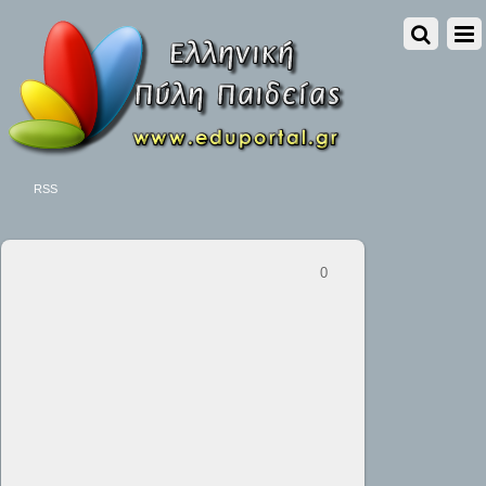
RSS
0