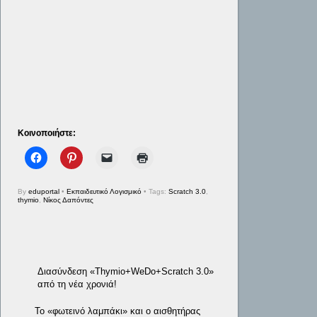
Κοινοποιήστε:
By
eduportal
•
Εκπαιδευτικό Λογισμικό
• Tags:
Scratch 3.0
,
thymio
,
Νίκος Δαπόντες
Διασύνδεση «Thymio+WeDo+Scratch 3.0»
από τη νέα χρονιά!
Το «φωτεινό λαμπάκι» και ο αισθητήρας