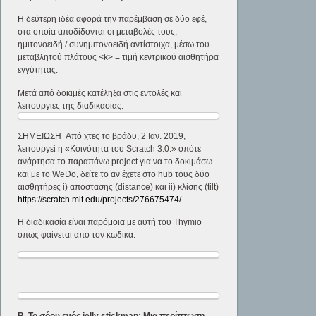
Η δεύτερη ιδέα αφορά την παρέμβαση σε δύο εφέ,
στα οποία αποδίδονται οι μεταβολές τους,
ημιτονοειδή / συνημιτονοειδή αντίστοιχα, μέσω του
μεταβλητού πλάτους <k> = τιμή κεντρικού αισθητήρα
εγγύτητας.
Μετά από δοκιμές κατέληξα στις εντολές και
λειτουργίες της διαδικασίας:
ΣΗΜΕΙΩΣΗ Από χτες το βράδυ, 2 Ιαν. 2019,
λειτουργεί η «Κοινότητα του Scratch 3.0.» οπότε
ανάρτησα το παραπάνω project για να το δοκιμάσω
και με το WeDo, δείτε το αν έχετε στο hub τους δύο
αισθητήρες i) απόστασης (distance) και ii) κλίσης (tilt)
https://scratch.mit.edu/projects/276675474/
Η διαδικασία είναι παρόμοια με αυτή του Thymio
όπως φαίνεται από τον κώδικα:
Β. Το σόου ενός jelly stickman: Μια περίπτωση