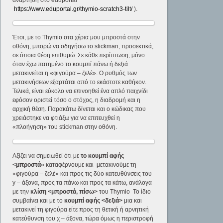
ανάρτηση στο eduportal
https://www.eduportal.gr/thymio-scratch3-tilt/
).
Έτσι, με το Thymio στα χέρια μου μπροστά στην
οθόνη, μπορώ να οδηγήσω το stickman, προσεκτικά,
σε όποια θέση επιθυμώ. Σε κάθε περίπτωση, μόνο
όταν έχω πατημένο το κουμπί πάνω ή δεξιά
μετακινείται η «φιγούρα – ζελέ». Ο ρυθμός των
μετακινήσεων εξαρτάται από το εκάστοτε καθήκον.
Τελικά, είναι εύκολο να επινοηθεί ένα απλό παιχνίδι
εφόσον οριστεί τόσο ο στόχος, η διαδρομή και η
αρχική θέση. Παρακάτω δίνεται και ο κώδικας που
χρειάστηκε να φτιάξω για να επιτευχθεί η
«πλοήγηση» του stickman στην οθόνη.
Αξίζει να σημειωθεί ότι με
το κουμπί αφής
<μπροστά»
καταφέρνουμε και μετακινούμε τη
«φιγούρα – ζελέ» και προς τις δύο κατευθύνσεις του
y – άξονα, προς τα πάνω και προς τα κάτω, ανάλογα
με την
κλίση <μπροστά, πίσω>
του Thymio Το ίδιο
συμβαίνει και με το
κουμπί αφής <δεξιά>
μια και
μετακινεί τη φιγούρα είτε προς τη θετική ή αρνητική
κατεύθυνση του χ – άξονα, τώρα όμως η περιστροφή