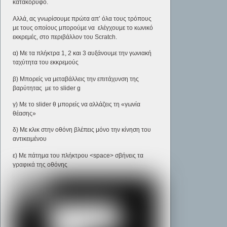
κατακόρυφο.
Αλλά, ας γνωρίσουμε πρώτα απ’ όλα τους τρόπους
με τους οποίους μπορούμε να ελέγχουμε το κωνικό
εκκρεμές, στο περιβάλλον του Scratch.
α) Με τα πλήκτρα 1, 2 και 3 αυξάνουμε την γωνιακή
ταχύτητα του εκκρεμούς
β) Μπορείς να μεταβάλλεις την επιτάχυνση της
βαρύτητας με το slider g
γ) Με το slider θ μπορείς να αλλάζεις τη «γωνία
θέασης»
δ) Με κλικ στην οθόνη βλέπεις μόνο την κίνηση του
αντικειμένου
ε) Με πάτημα του πλήκτρου <space> σβήνεις τα
γραφικά της οθόνης