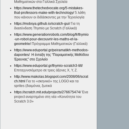
Μαθηματικών στα Γαλλικά Σχολεία
https://www.thetechedvocate.org/5-mistakes-
that-professors-make-with-technology/
5 λάθη
που κάνουν οι διδάσκοντες με την Τεχνολογία
https://mobsya.github.io/scratch-gui/
Για τη
διασύνδεση Thymio με Scratch (Γαλλικά)
https://www.generationrobots.com/blog/fr/thymio
-un-robot-pour-decouvrir-les-maths-et-la-
geometrie/
Πρόγραμμα Μαθηματικών (Γαλλικά)
https://www.eduportal.gr/peiramatikh-methodos-
dapontes/
H ένταξη της “Πειραματικής Μεθόδου
Έρευνας” στο Σχολείο
https://www.eduportal.gr/thymio-scratch3-tilt/
Επιταχυνσιόμετρο σε τρεις άξονες X, Y, Z.
http://www.makolas.blogspot.com/2008/06/scrat
ch.html
Για το «σκηνικό» της LOGO και τα
sprites (δαιμόνια, ξωτικά
https://scratch.mit.edu/projects/276675474/
Ένα
project αναρτημένο στη νέα «Κοινότητα του
Scratch 3.0»