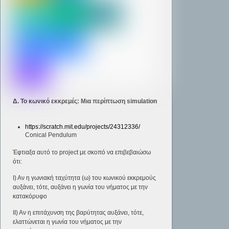
Δ. Το κωνικό εκκρεμές: Μια περίπτωση simulation
https://scratch.mit.edu/projects/24312336/
Conical Pendulum
Έφτιαξα αυτό το project με σκοπό να επιβεβαιώσω
ότι:
Ι) Αν η γωνιακή ταχύτητα (ω) του κωνικού εκκρεμούς
αυξάνει, τότε, αυξάνει η γωνία του νήματος με την
κατακόρυφο
ΙΙ) Αν η επιτάχυνση της βαρύτητας αυξάνει, τότε,
ελαττώνεται η γωνία του νήματος με την