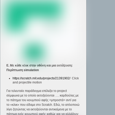
E. Με κάθε κλικ στην οθόνη και μια εκτόξευση:
Περίπτωση simulation
https://scratch.mit.edu/projects/21391902/
Click
and projectile motion
Για τελευταίο παράδειγμα επέλεξα τo project
σύμφωνα με το οποίο εκτοξεύονται …. καρδούλες με
το πάτημα του κουμπιού αφής <μπροστά> αντί για
το «κλικ» που είδαμε στο Scratch. Εδώ, το απλοποιώ
λίγο ζητώντας να εκτοξεύονται αντικείμενα με το
πάτημα ενός κουμπιού αφής καθώς και να αλλάζουν