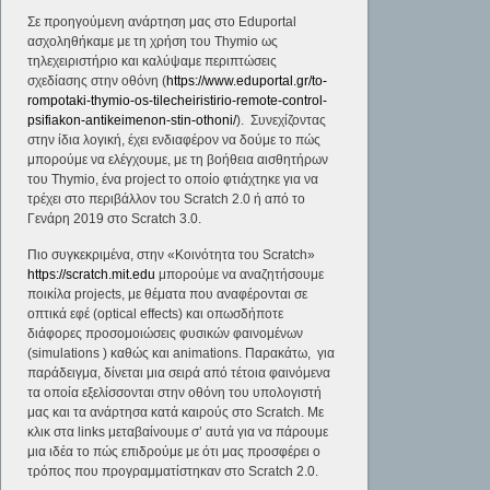
Σε προηγούμενη ανάρτηση μας στο Eduportal
ασχοληθήκαμε με τη χρήση του Thymio ως
τηλεχειριστήριο και καλύψαμε περιπτώσεις
σχεδίασης στην οθόνη (
https://www.eduportal.gr/to-
rompotaki-thymio-os-tilecheiristirio-remote-control-
psifiakon-antikeimenon-stin-othoni/
). Συνεχίζοντας
στην ίδια λογική, έχει ενδιαφέρον να δούμε το πώς
μπορούμε να ελέγχουμε, με τη βοήθεια αισθητήρων
του Thymio, ένα project το οποίο φτιάχτηκε για να
τρέχει στο περιβάλλον του Scratch 2.0 ή από το
Γενάρη 2019 στο Scratch 3.0.
Πιο συγκεκριμένα, στην «Κοινότητα του Scratch»
https://scratch.mit.edu
μπορούμε να αναζητήσουμε
ποικίλα projects, με θέματα που αναφέρονται σε
οπτικά εφέ (optical effects) και οπωσδήποτε
διάφορες προσομοιώσεις φυσικών φαινομένων
(simulations ) καθώς και animations. Παρακάτω, για
παράδειγμα, δίνεται μια σειρά από τέτοια φαινόμενα
τα οποία εξελίσσονται στην οθόνη του υπολογιστή
μας και τα ανάρτησα κατά καιρούς στο Scratch. Με
κλικ στα links μεταβαίνουμε σ’ αυτά για να πάρουμε
μια ιδέα το πώς επιδρούμε με ότι μας προσφέρει ο
τρόπος που προγραμματίστηκαν στο Scratch 2.0.