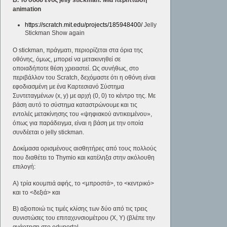
animation
https://scratch.mit.edu/projects/185948400/
Jelly
Stickman Show again
Ο stickman, πράγματι, περιορίζεται στα όρια της
οθόνης, όμως, μπορεί να μετακινηθεί σε
οποιαδήποτε θέση χρειαστεί. Ως συνήθως, στο
περιβάλλον του Scratch, δεχόμαστε ότι η οθόνη είναι
εφοδιασμένη με ένα Καρτεσιανό Σύστημα
Συντεταγμένων (x, y) με αρχή (0, 0) το κέντρο της. Με
βάση αυτό το σύστημα καταστρώνουμε και τις
εντολές μετακίνησης του «ψηφιακού αντικειμένου»,
όπως για παράδειγμα, είναι η βάση με την οποία
συνδέεται ο jelly stickman.
Δοκίμασα ορισμένους αισθητήρες από τους πολλούς
που διαθέτει το Thymio και κατέληξα στην ακόλουθη
επιλογή:
Α) τρία κουμπιά αφής, το <μπροστά>, το <κεντρικό>
και το <δεξιά> και
Β) αξιοποιώ τις τιμές κλίσης των δύο από τις τρεις
συνιστώσες του επιταχυνσιομέτρου (Χ, Υ) (βλέπε την