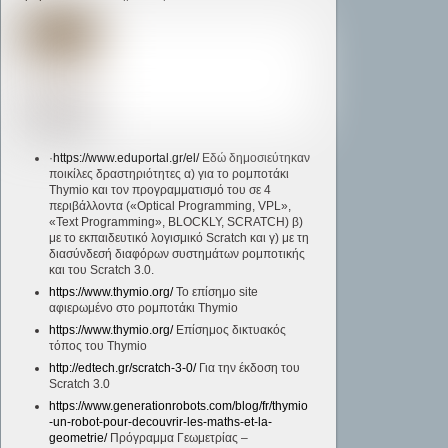
·
https://www.eduportal.gr/el/
Εδώ δημοσιεύτηκαν
ποικίλες δραστηριότητες α) για το ρομποτάκι
Thymio και τον προγραμματισμό του σε 4
περιβάλλοντα («Optical Programming, VPL»,
«Text Programming», BLOCKLY, SCRATCH) β)
με το εκπαιδευτικό λογισμικό Scratch και γ) με τη
διασύνδεσή διαφόρων συστημάτων ρομποτικής
και του Scratch 3.0.
https://www.thymio.org/
Το επίσημο site
αφιερωμένο στο ρομποτάκι Thymio
https://www.thymio.org/
Επίσημος δικτυακός
τόπος του Thymio
http://edtech.gr/scratch-3-0/
Για την έκδοση του
Scratch 3.0
https://www.generationrobots.com/blog/fr/thymio
-un-robot-pour-decouvrir-les-maths-et-la-
geometrie/
Πρόγραμμα Γεωμετρίας –