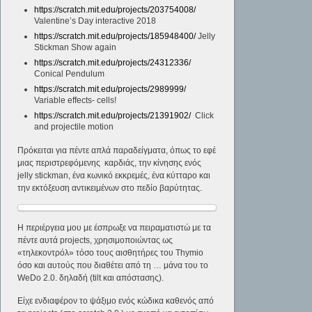
https://scratch.mit.edu/projects/203754008/
Valentine’s Day interactive 2018
https://scratch.mit.edu/projects/185948400/
Jelly
Stickman Show again
https://scratch.mit.edu/projects/24312336/
Conical Pendulum
https://scratch.mit.edu/projects/2989999/
Variable effects- cells!
https://scratch.mit.edu/projects/21391902/
Click
and projectile motion
Πρόκειται για πέντε απλά παραδείγματα, όπως το εφέ
μιας περιστρεφόμενης καρδιάς, την κίνησης ενός
jelly stickman, ένα κωνικό εκκρεμές, ένα κύτταρο και
την εκτόξευση αντικειμένων στο πεδίο βαρύτητας.
Η περιέργεια μου με έσπρωξε να πειραματιστώ με τα
πέντε αυτά projects, χρησιμοποιώντας ως
«τηλεκοντρόλ» τόσο τους αισθητήρες του Thymio
όσο και αυτούς που διαθέτει από τη … μάνα του το
WeDo 2.0. δηλαδή (tilt και απόστασης).
Είχε ενδιαφέρον το ψάξιμο ενός κώδικα καθενός από