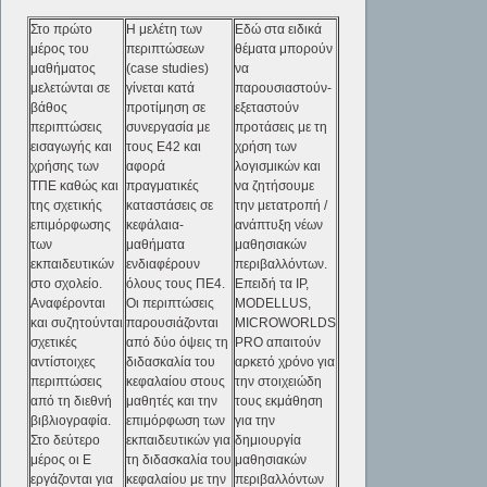
Στο πρώτο
Η μελέτη των
Εδώ στα ειδικά
μέρος του
περιπτώσεων
θέματα μπορούν
μαθήματος
(case studies)
να
μελετώνται σε
γίνεται κατά
παρουσιαστούν-
βάθος
προτίμηση σε
εξεταστούν
περιπτώσεις
συνεργασία με
προτάσεις με τη
εισαγωγής και
τους Ε42 και
χρήση των
χρήσης των
αφορά
λογισμικών και
ΤΠΕ καθώς και
πραγματικές
να ζητήσουμε
της σχετικής
καταστάσεις σε
την μετατροπή /
επιμόρφωσης
κεφάλαια-
ανάπτυξη νέων
των
μαθήματα
μαθησιακών
εκπαιδευτικών
ενδιαφέρουν
περιβαλλόντων.
στο σχολείο.
όλους τους ΠΕ4.
Επειδή τα IP,
Αναφέρονται
Οι περιπτώσεις
MODELLUS,
και συζητούνται
παρουσιάζονται
MICROWORLDS
σχετικές
από δύο όψεις τη
PRO απαιτούν
αντίστοιχες
διδασκαλία του
αρκετό χρόνο για
περιπτώσεις
κεφαλαίου στους
την στοιχειώδη
από τη διεθνή
μαθητές και την
τους εκμάθηση
βιβλιογραφία.
επιμόρφωση των
για την
Στο δεύτερο
εκπαιδευτικών για
δημιουργία
μέρος οι Ε
τη διδασκαλία του
μαθησιακών
εργάζονται για
κεφαλαίου με την
περιβαλλόντων