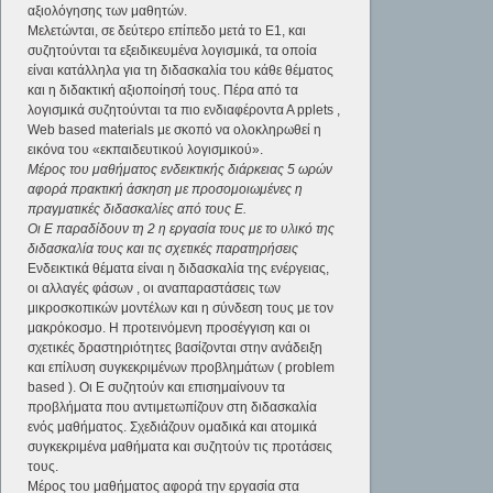
αξιολόγησης των μαθητών.
Μελετώνται, σε δεύτερο επίπεδο μετά το Ε1, και
συζητούνται τα εξειδικευμένα λογισμικά, τα οποία
είναι κατάλληλα για τη διδασκαλία του κάθε θέματος
και η διδακτική αξιοποίησή τους. Πέρα από τα
λογισμικά συζητούνται τα πιο ενδιαφέροντα Α pplets ,
Web based materials με σκοπό να ολοκληρωθεί η
εικόνα του «εκπαιδευτικού λογισμικού».
Μέρος του μαθήματος ενδεικτικής διάρκειας 5 ωρών
αφορά πρακτική άσκηση με προσομοιωμένες η
πραγματικές διδασκαλίες από τους Ε.
Οι Ε παραδίδουν τη 2 η εργασία τους με το υλικό της
διδασκαλία τους και τις σχετικές παρατηρήσεις
Ενδεικτικά θέματα είναι η διδασκαλία της ενέργειας,
οι αλλαγές φάσων , οι αναπαραστάσεις των
μικροσκοπικών μοντέλων και η σύνδεση τους με τον
μακρόκοσμο. Η προτεινόμενη προσέγγιση και οι
σχετικές δραστηριότητες βασίζονται στην ανάδειξη
και επίλυση συγκεκριμένων προβλημάτων ( problem
based ). Οι Ε συζητούν και επισημαίνουν τα
προβλήματα που αντιμετωπίζουν στη διδασκαλία
ενός μαθήματος. Σχεδιάζουν ομαδικά και ατομικά
συγκεκριμένα μαθήματα και συζητούν τις προτάσεις
τους.
Μέρος του μαθήματος αφορά την εργασία στα