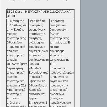
Ε3
25 ώρες
– Η ΕΡΓΑΣΤΗΡΙΑΚΗ ΔΙΔΑΣΚΑΛΙΑ ΚΑΙ
ΟΙ ΤΠΕ
.Η εξέλιξη της
Πέρα από τις
Η πρόταση
Ε.Δ διεθνώς και
θεωρητικές
βασίζεται στη
στην Ελλάδα.
επισημάνσεις
διαπιστωμένη
Μορφές
προτείνεται η
έλλειψη
εργαστηριακής
συζήτηση,
εργαστηριακής
διδασκαλίας
ανάλυση και
εμπειρίας των Ε
-παραδοσιακή
διαμόρφωση
και στο
πρακτική
συγκεκριμένων
συνδυασμό
εργαστηριακή
θεμάτων και
κλασσικών
εργασία-
ασκήσεων με τη
τεχνολογιών με
καθοδηγούμενη
βοήθεια
ΤΠΕ.
διερευνητική
«Φύλλων
Επιδιώκεται η
εργαστηριακή
Εργασίας» από
προσανατολισμένη
εργασία-
τα σχολικά
εμβάθυνση σε
εργαστηριακή
βιβλία για τις
λογισμικά που
εργασία με ΣΔ (
διδασκαλίες με
προάγουν την
MBL ) εικονικά
κλασσικές
εργαστηριακή
εργαστήρια .
συσκευές και
διδασκαλία
Σκοποί και
όργανα.
(όπως, για
στόχοι της
Επί πλέον οι Ε
παράδειγμα, στο