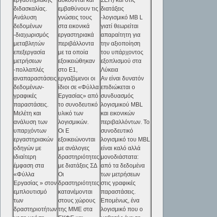
εργαστηριακής
ασκούνται και
ΣΕΠ) και στις
διδασκαλίας.
εμβαθύνουν τις
διατάξεις
Ανάλυση
γνώσεις τους
-λογισμικό ΜΒ L
δεδομένων
στα εικονικά
γιατί θεωρείται
-διαχωρισμός
εργαστηριακά
απαραίτητη για
μεταβλητών
περιβάλλοντα
την αξιοποίηση
επεξεργασία
με τα οποία
του υπάρχοντος
μετρήσεων
εξοικειώθηκαν
εξοπλισμού στα
-πολλαπλές
στο Ε1,
Λύκεια
αναπαραστάσεις
εργαζόμενοι οι
Αν είναι δυνατόν
δεδομένων-
ίδιοι σε «Φύλλα
επιδιώκεται ο
γραφικές
Εργασίας» από
συνδυασμός
παραστάσεις.
το συνοδευτικό
λογισμικού MBL
Μελέτη και
υλικό των
και εικονικών
ανάλυση των
λογισμικών.
περιβαλλόντων. Το
υπαρχόντων
Οι Ε
συνοδευτικό
εργαστηριακών
εξοικειώνονται
λογισμικό του MBL
οδηγών με
με ανάλογες
είναι καλό αλλά
ιδιαίτερη
δραστηριότητες
μονοδιάστατα:
έμφαση στα
με διατάξεις ΣΔ
από τα δεδομένα
«Φύλλα
Οι
των μετρήσεων
Εργασίας » στον
δραστηριότητες
στις γραφικές
εμπλουτισμό
κατανέμονται
παραστάσεις.
των
στους χώρους
Επομένως, ένα
δραστηριοτήτων
της ΜΜΕ στα
λογισμικό που ο