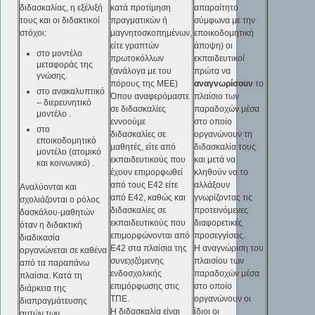
διδασκαλίας, η εξέλιξή
κατά προτίμηση
απαραίτητο
τους και οι διδακτικοί
πραγματικών ή
σύμφωνα με την
στόχοι:
μαγνητοσκοπημένων,
εποικοδομητική
είτε γραπτών
άποψη) οι
στο μοντέλο
πρωτοκόλλων
εκπαιδευτικοί
μεταφοράς της
(ανάλογα με του
πρώτα να
γνώσης.
πόρους της ΜΕΕ)
αναγνωρίσουν
το
στο ανακαλυπτικό
Όπου αναφερόμαστε
πλαίσιο των
– διερευνητικό
σε διδασκαλίες
παραδοχών μέσα
μοντέλο .
εννοούμε
στο οποίο
στο
διδασκαλίες σε
οργανώνουν τη
εποικοδομητικό
μαθητές, είτε από
διδασκαλία τους
μοντέλο (ατομικό
εκπαιδευτικούς που
και μετά να
και κοινωνικό) .
έχουν επιμορφωθεί
κληθούν να το
από τους Ε42 είτε
αλλάξουν
Αναλύονται και
από Ε42, καθώς και
γνωρίζοντας τις
σχολιάζονται ο ρόλος
διδασκαλίες σε
προτεινόμενες
δασκάλου-μαθητών
εκπαιδευτικούς που
διαφορετικές
όταν η διδακτική
επιμορφώνονται από
προσεγγίσεις.
διαδικασία
Ε42 στα πλαίσια της
Η αναγνώριση του
οργανώνεται σε καθένα
συνεχιζόμενης
πλαισίου των
από τα παραπάνω
ενδοσχολικής
παραδοχών μέσα
πλαίσια. Κατά τη
επιμόρφωσης στις
στο οποίο
διάρκεια της
ΤΠΕ.
οργανώνουν οι
διαπραγμάτευσης
Η διδασκαλία είναι
ίδιοι οι
αυτών των