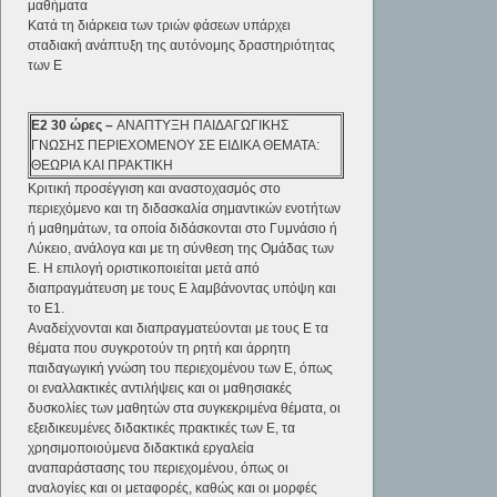
μαθήματα
Κατά τη διάρκεια των τριών φάσεων υπάρχει
σταδιακή ανάπτυξη της αυτόνομης δραστηριότητας
των Ε
Ε2
3
0 ώρες –
ΑΝΑΠΤΥΞΗ ΠΑΙΔΑΓΩΓΙΚΗΣ
ΓΝΩΣΗΣ ΠΕΡΙΕΧΟΜΕΝΟΥ ΣΕ ΕΙΔΙΚΑ ΘΕΜΑΤΑ:
ΘΕΩΡΙΑ ΚΑΙ ΠΡΑΚΤΙΚΗ
Κριτική προσέγγιση και αναστοχασμός στο
περιεχόμενο και τη διδασκαλία σημαντικών ενοτήτων
ή μαθημάτων, τα οποία διδάσκονται στο Γυμνάσιο ή
Λύκειο, ανάλογα και με τη σύνθεση της Ομάδας των
Ε. Η επιλογή οριστικοποιείται μετά από
διαπραγμάτευση με τους Ε λαμβάνοντας υπόψη και
το Ε1.
Αναδείχνονται και διαπραγματεύονται με τους Ε τα
θέματα που συγκροτούν τη ρητή και άρρητη
παιδαγωγική γνώση του περιεχομένου των Ε, όπως
οι εναλλακτικές αντιλήψεις και οι μαθησιακές
δυσκολίες των μαθητών στα συγκεκριμένα θέματα, οι
εξειδικευμένες διδακτικές πρακτικές των Ε, τα
χρησιμοποιούμενα διδακτικά εργαλεία
αναπαράστασης του περιεχομένου, όπως οι
αναλογίες και οι μεταφορές, καθώς και οι μορφές