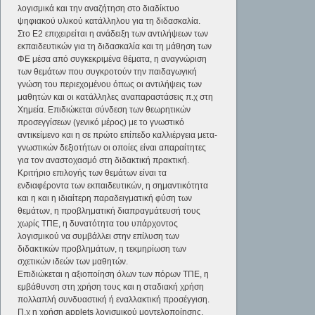
λογισμικά και την αναζήτηση στο διαδίκτυο
ψηφιακού υλικού κατάλληλου για τη διδασκαλία.
Στο Ε2 επιχειρείται η ανάδειξη των αντιλήψεων των
εκπαιδευτικών για τη διδασκαλία και τη μάθηση των
ΦΕ μέσα από συγκεκριμένα θέματα, η αναγνώριση
των θεμάτων που συγκροτούν την παιδαγωγική
γνώση του περιεχομένου όπως οι αντιλήψεις των
μαθητών και οι κατάλληλες αναπαραστάσεις π.χ στη
Χημεία. Επιδιώκεται σύνδεση των θεωρητικών
προσεγγίσεων (γενικό μέρος) με το γνωστικό
αντικείμενο και η σε πρώτο επίπεδο καλλιέργεια μετα-
γνωστικών δεξιοτήτων οι οποίες είναι απαραίτητες
για τον αναστοχασμό στη διδακτική πρακτική.
Κριτήριο επιλογής των θεμάτων είναι τα
ενδιαφέροντα των εκπαιδευτικών, η σημαντικότητα
και η και η ιδιαίτερη παραδειγματική φύση των
θεμάτων, η προβληματική διαπραγμάτευσή τους
χωρίς ΤΠΕ, η δυνατότητα του υπάρχοντος
λογισμικού να συμβάλλει στην επίλυση των
διδακτικών προβλημάτων, η τεκμηρίωση των
σχετικών ιδεών των μαθητών.
Επιδιώκεται η αξιοποίηση όλων των πόρων ΤΠΕ, η
εμβάθυνση στη χρήση τους και η σταδιακή χρήση
πολλαπλή συνδυαστική ή εναλλακτική προσέγγιση.
Π.χ η χρήση applets λογισμικού μοντελοποίησης.