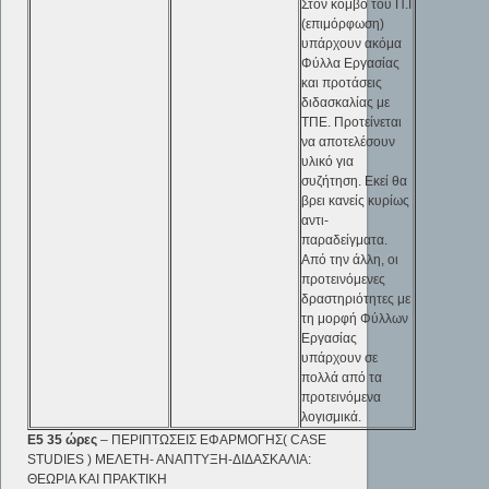
Στον κόμβο του Π.Ι
(επιμόρφωση)
υπάρχουν ακόμα
Φύλλα Εργασίας
και προτάσεις
διδασκαλίας με
ΤΠΕ. Προτείνεται
να αποτελέσουν
υλικό για
συζήτηση. Εκεί θα
βρει κανείς κυρίως
αντι-
παραδείγματα.
Από την άλλη, οι
προτεινόμενες
δραστηριότητες με
τη μορφή Φύλλων
Εργασίας
υπάρχουν σε
πολλά από τα
προτεινόμενα
λογισμικά.
Ε5 35 ώρες
– ΠΕΡΙΠΤΩΣEIΣ ΕΦΑΡΜΟΓΗΣ( CASE
STUDIES ) ΜΕΛΕΤΗ- ΑΝΑΠΤΥΞΗ-ΔΙΔΑΣΚΑΛΙΑ:
ΘΕΩΡΙΑ ΚΑΙ ΠΡΑΚΤΙΚΗ