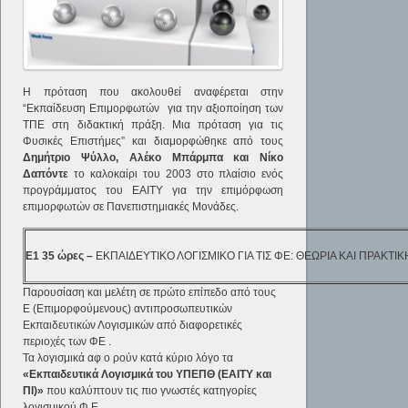
Η πρόταση που ακολουθεί αναφέρεται στην
“Εκπαίδευση Επιμορφωτών για την αξιοποίηση των
ΤΠΕ στη διδακτική πράξη. Μια πρόταση για τις
Φυσικές Επιστήμες” και διαμορφώθηκε από τους
Δημήτριο Ψύλλο, Αλέκο Μπάρμπα και Νίκο
Δαπόντε
το καλοκαίρι του 2003 στο πλαίσιο ενός
προγράμματος του ΕΑΙΤΥ για την επιμόρφωση
επιμορφωτών σε Πανεπιστημιακές Μονάδες.
Ε1
35 ώρες –
ΕΚΠΑΙΔΕΥΤΙΚΟ ΛΟΓΙΣΜΙΚΟ ΓΙΑ ΤΙΣ ΦΕ: ΘΕΩΡΙΑ ΚΑΙ ΠΡΑΚΤΙΚ
Παρουσίαση και μελέτη σε πρώτο επίπεδο από τους
Ε (Επιμορφούμενους) αντιπροσωπευτικών
Εκπαιδευτικών Λογισμικών από διαφορετικές
περιοχές των ΦΕ .
Τα λογισμικά αφ o ρούν κατά κύριο λόγο τα
«Εκπαιδευτικά Λογισμικά του ΥΠΕΠΘ (ΕΑΙΤΥ και
ΠΙ)»
που καλύπτουν τις πιο γνωστές κατηγορίες
λογισμικού Φ.Ε