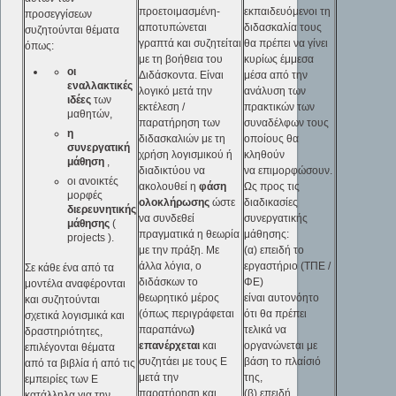
προετοιμασμένη-
εκπαιδευόμενοι τη
προσεγγίσεων
αποτυπώνεται
διδασκαλία τους
συζητούνται θέματα
γραπτά και συζητείται
θα πρέπει να γίνει
όπως:
με τη βοήθεια του
κυρίως έμμεσα
οι
Διδάσκοντα. Είναι
μέσα από την
εναλλακτικές
λογικό μετά την
ανάλυση των
ιδέες
των
εκτέλεση /
πρακτικών των
μαθητών,
παρατήρηση των
συναδέλφων τους
η
διδασκαλιών με τη
οποίους θα
συνεργατική
χρήση λογισμικού ή
κληθούν
μάθηση
,
διαδικτύου να
να επιμορφώσουν.
οι ανοικτές
ακολουθεί η
φάση
Ως προς τις
μορφές
ολοκλήρωσης
ώστε
διαδικασίες
διερευνητικής
να συνδεθεί
συνεργατικής
μάθησης
(
πραγματικά η θεωρία
μάθησης:
projects ).
με την πράξη. Με
(α) επειδή το
άλλα λόγια, ο
εργαστήριο (ΤΠΕ /
Σε κάθε ένα από τα
διδάσκων το
ΦΕ)
μοντέλα αναφέρονται
θεωρητικό μέρος
είναι αυτονόητο
και συζητούνται
(όπως περιγράφεται
ότι θα πρέπει
σχετικά λογισμικά και
παραπάνω
)
τελικά να
δραστηριότητες,
επανέρχεται
και
οργανώνεται με
επιλέγονται θέματα
συζητάει με τους Ε
βάση το πλαίσιό
από τα βιβλία ή από τις
μετά την
της,
εμπειρίες των Ε
παρατήρηση και
(β) επειδή,
κατάλληλα για την