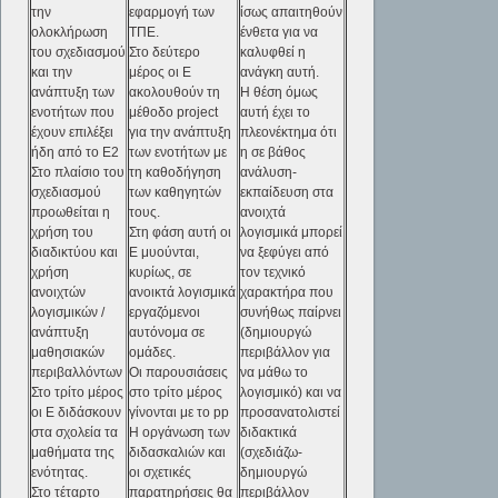
την
εφαρμογή των
ίσως απαιτηθούν
ολοκλήρωση
ΤΠΕ.
ένθετα για να
του σχεδιασμού
Στο δεύτερο
καλυφθεί η
και την
μέρος οι Ε
ανάγκη αυτή.
ανάπτυξη των
ακολουθούν τη
Η θέση όμως
ενοτήτων που
μέθοδο project
αυτή έχει το
έχουν επιλέξει
για την ανάπτυξη
πλεονέκτημα ότι
ήδη από το Ε2
των ενοτήτων με
η σε βάθος
Στο πλαίσιο του
τη καθοδήγηση
ανάλυση-
σχεδιασμού
των καθηγητών
εκπαίδευση στα
προωθείται η
τους.
ανοιχτά
χρήση του
Στη φάση αυτή οι
λογισμικά μπορεί
διαδικτύου και
Ε μυούνται,
να ξεφύγει από
χρήση
κυρίως, σε
τον τεχνικό
ανοιχτών
ανοικτά λογισμικά
χαρακτήρα που
λογισμικών /
εργαζόμενοι
συνήθως παίρνει
ανάπτυξη
αυτόνομα σε
(δημιουργώ
μαθησιακών
ομάδες.
περιβάλλον για
περιβαλλόντων
Οι παρουσιάσεις
να μάθω το
Στο τρίτο μέρος
στο τρίτο μέρος
λογισμικό) και να
οι Ε διδάσκουν
γίνονται με το pp
προσανατολιστεί
στα σχολεία τα
Η οργάνωση των
διδακτικά
μαθήματα της
διδασκαλιών και
(σχεδιάζω-
ενότητας.
οι σχετικές
δημιουργώ
Στο τέταρτο
παρατηρήσεις θα
περιβάλλον