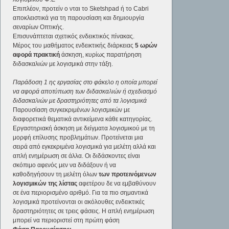
Επιπλέον, προτείν o νται το Sketshpad ή το Cabri
αποκλειστικά για τη παρουσίαση και δημιουργία
σεναρίων Οπτικής.
Επισυνάπτεται σχετικός ενδεικτικός πίνακας.
Μέρος του μαθήματος ενδεικτικής διάρκειας
5 ωρών
αφορά πρακτική
άσκηση, κυρίως παρατήρηση
διδασκαλιών με λογισμικά στην τάξη.
Παράδοση 1 ης εργασίας στο φάκελο η οποία μπορεί
να αφορά αποτύπωση των διδασκαλιών ή σχεδιασμό
διδασκαλιών με δραστηριότητες από τα λογισμικά
Παρουσίαση συγκεκριμένων λογισμικών με
διαφορετικά θεματικά αντικείμενα κάθε κατηγορίας.
Εργαστηριακή άσκηση με δείγματα λογισμικού με τη
μορφή επίλυσης προβλημάτων. Προτείνεται μια
σειρά από εγκεκριμένα λογισμικά για μελέτη αλλά και
απλή ενημέρωση σε άλλα. Οι διδάσκοντες είναι
σκόπιμο αφενός μεν να διδάξουν ή να
καθοδηγήσουν τη μελέτη όλων
των προτεινόμενων
λογισμικών της λίστας
αφετέρου δε να εμβαθύνουν
σε ένα περιορισμένο αριθμό. Για τα πιο σημαντικά
λογισμικά προτείνονται οι ακόλουθες ενδεικτικές
δραστηριότητες σε τρεις φάσεις. Η απλή ενημέρωση
μπορεί να περιοριστεί στη πρώτη φάση