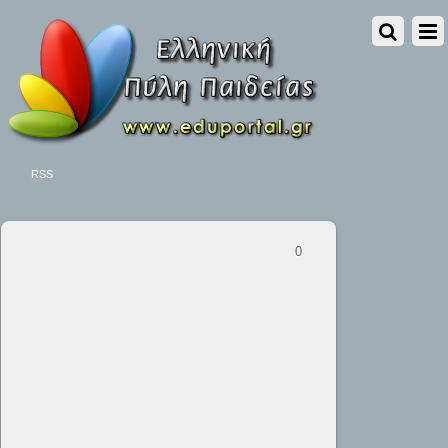
RSS
0