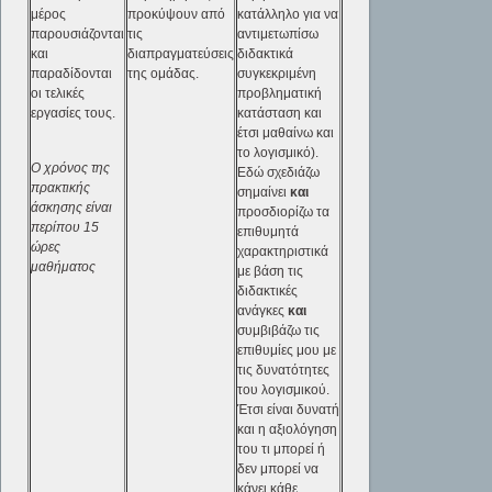
μέρος
προκύψουν από
κατάλληλο για να
παρουσιάζονται
τις
αντιμετωπίσω
και
διαπραγματεύσεις
διδακτικά
παραδίδονται
της ομάδας.
συγκεκριμένη
οι τελικές
προβληματική
εργασίες τους.
κατάσταση και
έτσι μαθαίνω και
το λογισμικό).
Ο χρόνος της
Εδώ σχεδιάζω
πρακτικής
σημαίνει
και
άσκησης είναι
προσδιορίζω τα
περίπου 15
επιθυμητά
ώρες
χαρακτηριστικά
μαθήματος
με βάση τις
διδακτικές
ανάγκες
και
συμβιβάζω τις
επιθυμίες μου με
τις δυνατότητες
του λογισμικού.
Έτσι είναι δυνατή
και η αξιολόγηση
του τι μπορεί ή
δεν μπορεί να
κάνει κάθε