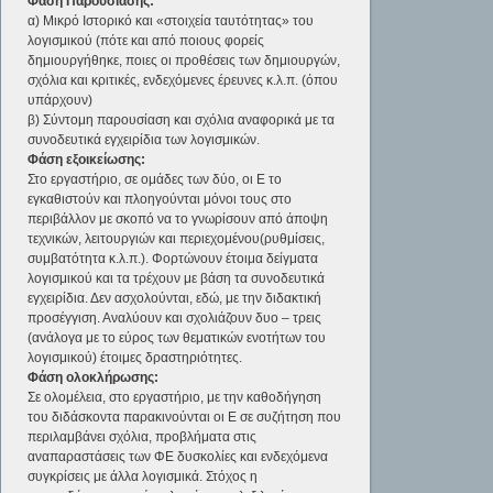
Φάση Παρουσίασης:
α) Μικρό Ιστορικό και «στοιχεία ταυτότητας» του
λογισμικού (πότε και από ποιους φορείς
δημιουργήθηκε, ποιες οι προθέσεις των δημιουργών,
σχόλια και κριτικές, ενδεχόμενες έρευνες κ.λ.π. (όπου
υπάρχουν)
β) Σύντομη παρουσίαση και σχόλια αναφορικά με τα
συνοδευτικά εγχειρίδια των λογισμικών.
Φάση εξοικείωσης:
Στο εργαστήριο, σε ομάδες των δύο, οι Ε το
εγκαθιστούν και πλοηγούνται μόνοι τους στο
περιβάλλον με σκοπό να το γνωρίσουν από άποψη
τεχνικών, λειτουργιών και περιεχομένου(ρυθμίσεις,
συμβατότητα κ.λ.π.). Φορτώνουν έτοιμα δείγματα
λογισμικού και τα τρέχουν με βάση τα συνοδευτικά
εγχειρίδια. Δεν ασχολούνται, εδώ, με την διδακτική
προσέγγιση. Αναλύουν και σχολιάζουν δυο – τρεις
(ανάλογα με το εύρος των θεματικών ενοτήτων του
λογισμικού) έτοιμες δραστηριότητες.
Φάση ολοκλήρωσης:
Σε ολομέλεια, στο εργαστήριο, με την καθοδήγηση
του διδάσκοντα παρακινούνται οι Ε σε συζήτηση που
περιλαμβάνει σχόλια, προβλήματα στις
αναπαραστάσεις των ΦΕ δυσκολίες και ενδεχόμενα
συγκρίσεις με άλλα λογισμικά. Στόχος η