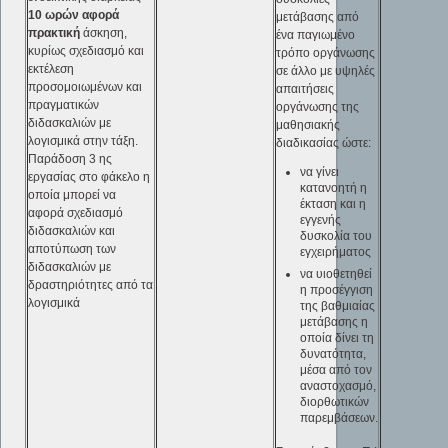
10 ωρών αφορά
μετάβασης από
πρακτική
άσκηση,
ένα παγιωμένο
κυρίως σχεδιασμό και
τρόπο οργάνωσης
εκτέλεση
σε άλλο με υψηλές
προσομοιωμένων και
απαιτήσεις
πραγματικών
οργάνωσης της
διδασκαλιών με
μαθησιακής
λογισμικά στην τάξη.
διαδικασίας ώστε:
Παράδοση 3 ης
να γίνει
εργασίας στο φάκελο η
κατανοητή η
οποία μπορεί να
έκταση και η
αφορά σχεδιασμό
εγγενής
διδασκαλιών και
δυσκολία του
αποτύπωση των
εγχειρήματος
διδασκαλιών με
να υιοθετηθεί
δραστηριότητες από τα
η προσέγγιση
λογισμικά
της βαθμιαίας
μετάβασης η
οποία δίνει τη
δυνατότητα,
μέσα από τον
αναστοχασμό,
διορθωτικών
παρεμβάσεων.