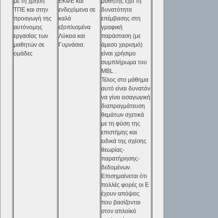
με τη χρήση
ΕΚΦΕ και
μαθητής έχει τη
ΤΠΕ και στην
ενδεχόμενα σε
δυνατότητα
προαγωγή της
καλά
επέμβασης στη
αυτόνομης
εξοπλισμένα
γραφική
εργασίας των
Λύκεια και
παράσταση (με
μαθητών σε
Γυμνάσια.
άμεσο χειρισμό)
ομάδες
είναι χρήσιμο
συμπλήρωμα του
MBL .
Τέλος στο μάθημα
αυτό είναι δυνατόν
να γίνει εισαγωγική
διαπραγμάτευση
θεμάτων σχετικά
με τη φύση της
επιστήμης και
ειδικά της σχέσης
θεωρίας-
παρατήρησης-
δεδομένων.
Επισημαίνεται ότι
πολλές φορές οι Ε
έχουν απόψεις
που βασίζονται
στον απλοϊκό