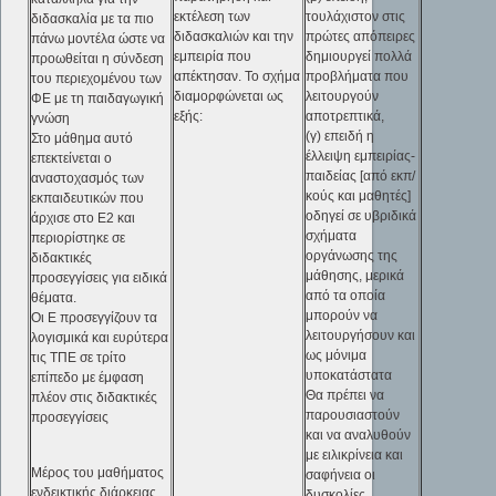
εκτέλεση των
τουλάχιστον στις
διδασκαλία με τα πιο
διδασκαλιών και την
πρώτες απόπειρες
πάνω μοντέλα ώστε να
εμπειρία που
δημιουργεί πολλά
προωθείται η σύνδεση
απέκτησαν. Το σχήμα
προβλήματα που
του περιεχομένου των
διαμορφώνεται ως
λειτουργούν
ΦΕ με τη παιδαγωγική
εξής:
αποτρεπτικά,
γνώση
(γ) επειδή η
Στο μάθημα αυτό
έλλειψη εμπειρίας-
επεκτείνεται ο
παιδείας [από εκπ/
αναστοχασμός των
κούς και μαθητές]
εκπαιδευτικών που
οδηγεί σε υβριδικά
άρχισε στο Ε2 και
σχήματα
περιορίστηκε σε
οργάνωσης της
διδακτικές
μάθησης, μερικά
προσεγγίσεις για ειδικά
από τα οποία
θέματα.
μπορούν να
Οι Ε προσεγγίζουν τα
λειτουργήσουν και
λογισμικά και ευρύτερα
ως μόνιμα
τις ΤΠΕ σε τρίτο
υποκατάστατα
επίπεδο με έμφαση
Θα πρέπει να
πλέον στις διδακτικές
παρουσιαστούν
προσεγγίσεις
και να αναλυθούν
με ειλικρίνεια και
Μέρος του μαθήματος
σαφήνεια οι
ενδεικτικής διάρκειας
δυσκολίες