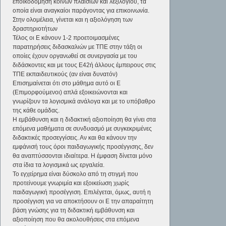
εποικοδόμηση κοινών πλαισίων και λεξιλογίου, τα
οποία είναι αναγκαίοι παράγοντας για επικοινωνία.
Στην ολομέλεια, γίνεται και η αξιολόγηση των
δραστηριοτήτων
Τέλος οι Ε κάνουν 1-2 προετοιμασμένες
παρατηρήσεις διδασκαλιών με ΤΠΕ στην τάξη οι
οποίες έχουν οργανωθεί σε συνεργασία με του
διδάσκοντες και με τους Ε42ή άλλους έμπειρους στις
ΤΠΕ εκπαιδευτικούς (αν είναι δυνατόν)
Επισημαίνεται ότι στο μάθημα αυτό οι Ε
(Επιμορφούμενοι) απλά εξοικειώνονται και
γνωρίζουν τα λογισμικά ανάλογα και με το υπόβαθρο
της κάθε ομάδας.
Η εμβάθυνση και η διδακτική αξιοποίηση θα γίνει στα
επόμενα μαθήματα σε συνδυασμό με συγκεκριμένες
διδακτικές προσεγγίσεις. Αν και θα κάνουν την
εμφάνισή τους όροι παιδαγωγικής προσέγγισης, δεν
θα αναπτύσσονται ιδιαίτερα. Η έμφαση δίνεται μόνο
στα ίδια τα λογισμικά ως εργαλεία.
Το εγχείρημα είναι δύσκολο από τη στιγμή που
προτείνουμε γνωριμία και εξοικείωση χωρίς
παιδαγωγική προσέγγιση. Επιλέγεται, όμως, αυτή η
προσέγγιση για να αποκτήσουν οι Ε την απαραίτητη
βάση γνώσης για τη διδακτική εμβάθυνση και
αξιοποίηση που θα ακολουθήσεις στα επόμενα