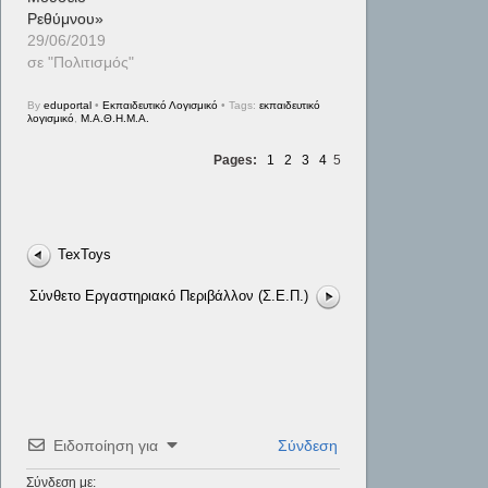
Ρεθύμνου»
29/06/2019
σε "Πολιτισμός"
By
eduportal
•
Εκπαιδευτικό Λογισμικό
• Tags:
εκπαιδευτικό
λογισμικό
,
Μ.Α.Θ.Η.Μ.Α.
Pages:
1
2
3
4
5
TexToys
Σύνθετο Εργαστηριακό Περιβάλλον (Σ.Ε.Π.)
Ειδοποίηση για
Σύνδεση
Σύνδεση με: