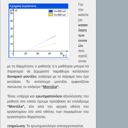
Για
την
καλύτε
ρη
καταν
όηση
των
εννοι
ών
που
σχετίζ
ονται
με τη Θερμότητα, ο μαθητής ή η μαθήτρια μπορεί να
παρατηρεί σε ξεχωριστό παράθυρο κατάλληλο
δυναμικό μοντέλο
, ανάλογα με το πείραμα που έχει
εκτελέσει. Το αντίστοιχο μοντέλο εμφανίζεται
πατώντας το πλήκτρο
“
Μοντέλα
“.
Τέλος υπάρχει και
ερωτηματολόγιο
αξιολόγησης του
μαθητή στο οποίο έχουμε πρόσβαση αν επιλέξουμε
“Μοντέλα”,
είτε από την αρχική οθόνη του
εργαστηρίου είτε από οθόνες των πειραμάτων του
εργαστηρίου θερμότητας.
(
σημείωση:
Το ερωτηματολόγιο
απενεργοποιείται