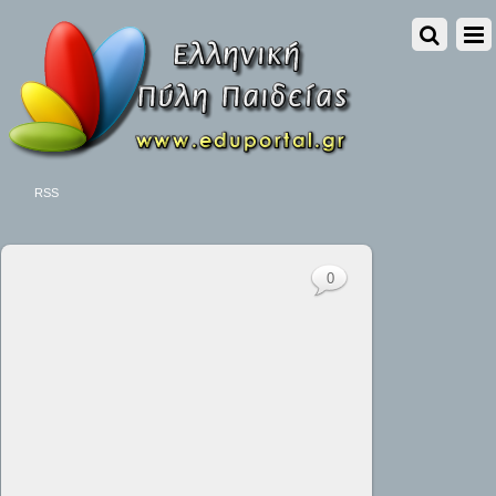
RSS
0