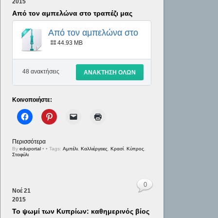
2015
Από τον αμπελώνα στο τραπέζι μας
Από τον αμπελώνα στο
τραπέζι μας
44.93 MB
48 ανακτήσεις
ΑΝΑΚΤΗΣΗ ΟΛΩΝ
Κοινοποιήστε:
Περισσότερα
By
eduportal
•
• Tags:
Αμπέλι
,
Καλλιέργειες
,
Κρασί
,
Κύπρος
,
Σταφύλι
0
Νοέ
21
2015
Το ψωμί των Κυπρίων: καθημερινός βίος