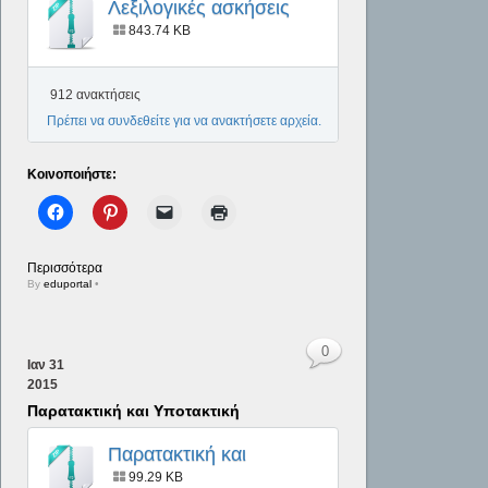
Λεξιλογικές ασκήσεις
Αρχαία - Α΄ Γυμνασίου
843.74 KB
912 ανακτήσεις
Πρέπει να συνδεθείτε για να ανακτήσετε αρχεία.
Κοινοποιήστε:
Περισσότερα
By
eduportal
•
0
Ιαν
31
2015
Παρατακτική και Υποτακτική
Παρατακτική και
Υποτακτική
99.29 KB