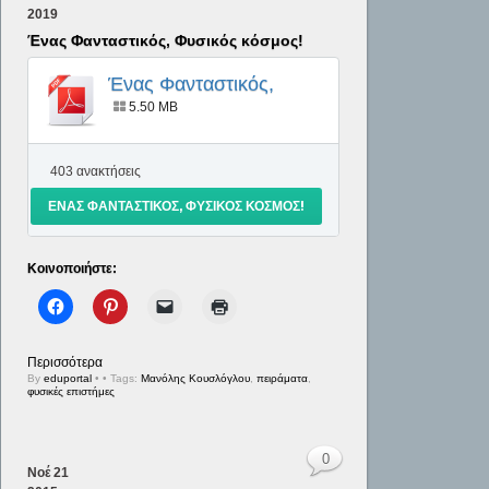
2019
Ένας Φανταστικός, Φυσικός κόσμος!
Ένας Φανταστικός,
Φυσικός κόσμος!
5.50 MB
403 ανακτήσεις
ΈΝΑΣ ΦΑΝΤΑΣΤΙΚΌΣ, ΦΥΣΙΚΌΣ ΚΌΣΜΟΣ!
Κοινοποιήστε:
Περισσότερα
By
eduportal
•
• Tags:
Μανόλης Κουσλόγλου
,
πειράματα
,
φυσικές επιστήμες
0
Νοέ
21