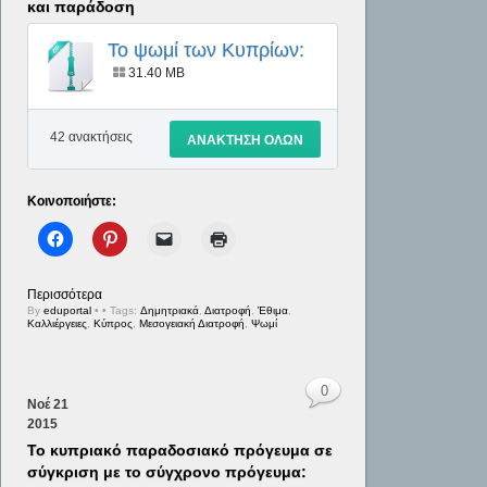
και παράδοση
Το ψωμί των Κυπρίων:
καθημερινός βίος και
31.40 MB
παράδοση
42 ανακτήσεις
ΑΝΑΚΤΗΣΗ ΟΛΩΝ
Κοινοποιήστε:
Περισσότερα
By
eduportal
•
• Tags:
Δημητριακά
,
Διατροφή
,
Έθιμα
,
Καλλιέργειες
,
Κύπρος
,
Μεσογειακή Διατροφή
,
Ψωμί
0
Νοέ
21
2015
Το κυπριακό παραδοσιακό πρόγευμα σε
σύγκριση με το σύγχρονο πρόγευμα: