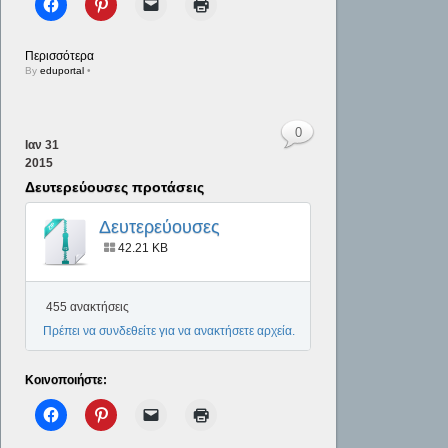
Περισσότερα
By
eduportal
•
0
Ιαν
31
2015
Δευτερεύουσες προτάσεις
Δευτερεύουσες
προτάσεις
42.21 KB
455 ανακτήσεις
Πρέπει να συνδεθείτε για να ανακτήσετε αρχεία.
Κοινοποιήστε: