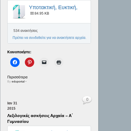
Υποτακτική, Ευκτική,
Προστακτική
84.95 KB
534 ανακτήσεις
Πρέπει να συνδεθείτε για να ανακτήσετε αρχεία.
Κοινοποιήστε:
Περισσότερα
By
eduportal
•
0
Ιαν
31
2015
Λεξιλογικές ασκήσεις Αρχαία – Α΄
Γυμνασίου